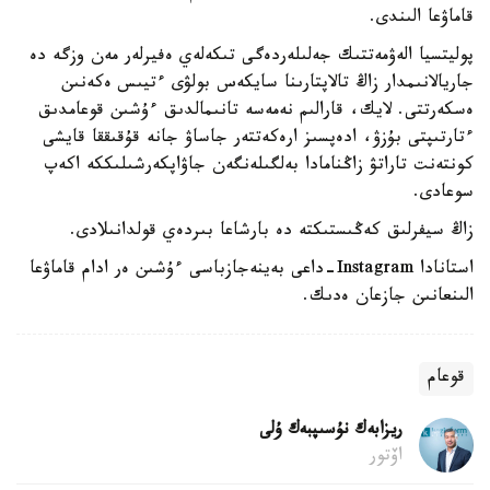
قاماۋعا الىندى.
پوليتسيا الەۋمەتتىك جەلىلەردەگى تىكەلەي ەفيرلەر مەن وزگە دە
جاريالانىمدار زاڭ تالاپتارىنا سايكەس بولۋى ءتيىس ەكەنىن
ەسكەرتتى. لايك، قارالىم نەمەسە تانىمالدىق ءۇشىن قوعامدىق
ءتارتىپتى بۇزۋ، ادەپسىز ارەكەتتەر جاساۋ جانە قۇقىققا قايشى
كونتەنت تاراتۋ زاڭنامادا بەلگىلەنگەن جاۋاپكەرشىلىككە اكەپ
سوعادى.
زاڭ سيفرلىق كەڭىستىكتە دە بارشاعا بىردەي قولدانىلادى.
استانادا Instagram-داعى بەينەجازباسى ءۇشىن ەر ادام قاماۋعا
الىنعانىن جازعان ەدىك.
قوعام
ريزابەك نۇسىپبەك ۇلى
اۆتور