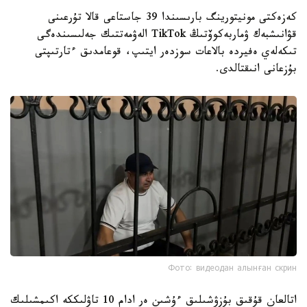
كەزەكتى مونيتورينگ بارىسىندا 39 جاستاعى قالا تۇرعىنى
قۋانىشبەك ۋماربەكوۆتىڭ TikTok الەۋمەتتىك جەلىسىندەگى
تىكەلەي ەفيردە بالاعات سوزدەر ايتىپ، قوعامدىق ءتارتىپتى
بۇزعانى انىقتالدى.
Фото: видеодан алынған скрин
اتالعان قۇقىق بۇزۋشىلىق ءۇشىن ەر ادام 10 تاۋلىككە اكىمشىلىك