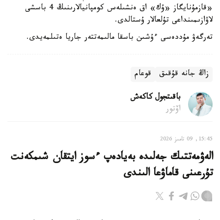
«قازمۇنايگاز «ۇك» اق ەنشىلەس كومپانيالارىنىڭ 4 باسشى
لاۋازىمىنداعى تۇلعالار ۇستالدى.
تەرگەۋ مۇددەسى ءۇشىن باسقا مالىمەتتەر جاريا ەتىلمەيدى.
زاڭ جانە قۇقىق
قوعام
باقىتجول كاكەش
اۆتور
15:45, 09 تامىز 2026
الەۋمەتتىك جەلىدە بەيادەپ ءسوز ايتقان شىمكەنت
تۇرعىنى قاماۋعا الىندى