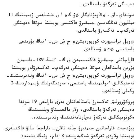
دەيىنگى تەرگەۋ باستالدى.
سونداي-اق، «قازمۇنايگاز «ۇ ك» ا ق ەنشىلەس ۇيىمىنىڭ 11
ميلليون تەڭگەسىن جىمقىرۋ فاكتىسى بويىنشا سوتقا دەيىنگى
تەرگەپ- تەكسەرۋ باستالدى.
«ويل ترانسپورت كورپورەيشن» ج ش س- ءنىڭ بۇرىنعى
باسشىسى «ت» ۇستالدى.
قاراجاتتى جىمقىرۋ فاكتىسىمەن ق ك- ءنىڭ 189-بابىمەن
بۇرىن باستالعان سوتقا دەيىنگى تەرگەپ- تەكسەرۋلەر بويىنشا
«ويل ترانسپورت كورپورەيشن» ج ش س- ءنىڭ وندىرىستىك-
تەحنيكالىق ءبولىمىنىڭ باستىعى، مەردىگەرلىك ۇيىمداردىڭ 2
وكىلى ۇستالدى.
پروكۋرورلىق تەكسەرۋ باستالعاننان بەرى بارلىعى 19 سوتقا
دەيىنگى تەرگەۋ باستالدى، ولار ماڭعىستاۋ وبلىسىنىڭ
ەكونوميكالىق تەرگەۋ دەپارتامەنتىنىڭ وندىرىسىندە.
بيۋدجەت قاراجاتىن جىمقىرۋ جانە تالان- تاراجعا سالۋ فاكتىلەرى
بويىنشا ولاردى تەرگەۋ شەڭبەرىندە 8 ادام، ونىڭ ىشىندە