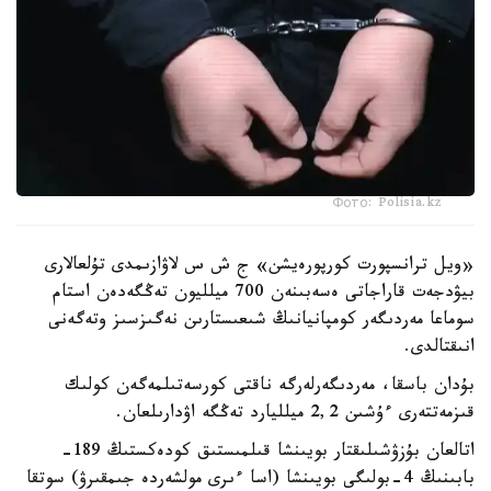
Фото: Polisia.kz
«ويل ترانسپورت كورپورەيشن» ج ش س لاۋازىمدى تۇلعالارى
بيۋدجەت قاراجاتى ەسەبىنەن 700 ميلليون تەڭگەدەن استام
سوماعا مەردىگەر كومپانيانىڭ شىعىستارىن نەگىزسىز وتەگەنى
انىقتالدى.
بۇدان باسقا، مەردىگەرلەرگە ناقتى كورسەتىلمەگەن كولىك
قىزمەتتەرى ءۇشىن 2,2 ميلليارد تەڭگە اۋدارىلعان.
اتالعان بۇزۋشىلىقتار بويىنشا قىلمىستىق كودەكستىڭ 189-
بابىنىڭ 4-بولىگى بويىنشا (اسا ءىرى مولشەردە جىمقىرۋ) سوتقا