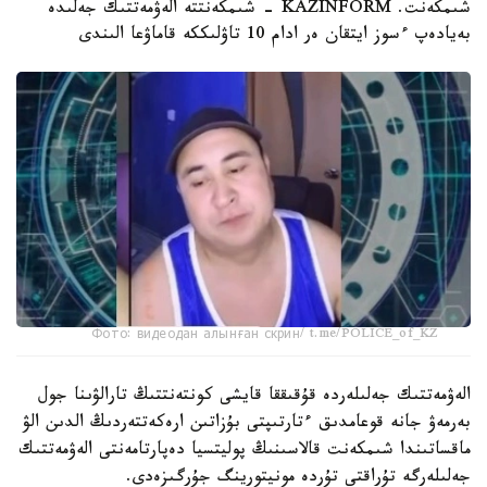
شىمكەنت. KAZINFORM - شىمكەنتتە الەۋمەتتىك جەلىدە
بەيادەپ ءسوز ايتقان ەر ادام 10 تاۋلىككە قاماۋعا الىندى
Фото: видеодан алынған скрин/ t.me/POLICE_of_KZ
الەۋمەتتىك جەلىلەردە قۇقىققا قايشى كونتەنتتىڭ تارالۋىنا جول
بەرمەۋ جانە قوعامدىق ءتارتىپتى بۇزاتىن ارەكەتتەردىڭ الدىن الۋ
ماقساتىندا شىمكەنت قالاسىنىڭ پوليتسيا دەپارتامەنتى الەۋمەتتىك
جەلىلەرگە تۇراقتى تۇردە مونيتورينگ جۇرگىزەدى.