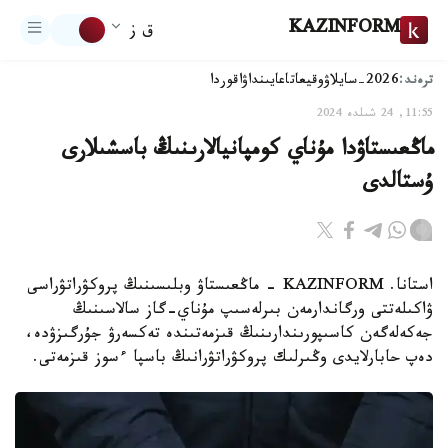
KAZINFORM
ق ز
ترەند:
2026-سايلاۋ
وقيعا
تاعايىنداۋ
اقوردا
11:55, 24 شىلدە 2024
ماڭعىستاۋدا مۇناي كومپانيالارىنىڭ باسشىلارى
ۇستالدى
استانا. KAZINFORM - ماڭعىستاۋ وبلىسىنىڭ پروكۋراتۋراسى
ۋاكىلەتتى ورگاندارمەن بىرلەسىپ مۇناي-گاز سالاسىنىڭ
جەكەلەگەن كاسىپورىندارىنىڭ قىزمەتىندە تەكسەرۋ جۇرگىزۋدە،
دەپ حابارلايدى وڭىرلىك پروكۋراتۋرانىڭ باسپا ءسوز قىزمەتى.