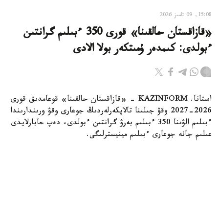
15:08, 09 تامىز 2026
«قازاقستان حالقىنا» قورى 350 ءبىلىم گرانتىن
ءبولدى: كىمدەر ۇمىتكەر بولا الادى
استانا. KAZINFORM - «قازاقستان حالقىنا» قوعامدىق قورى
2026-2027 وقۋ جىلىنا تالاپكەرلەردىڭ جوعارى وقۋ ورىندارىندا
ءبىلىم الۋىنا 350 ءبىلىم بەرۋ گرانتىن ءبولدى، دەپ حابارلايدى
عىلىم جانە جوعارى ءبىلىم مينيسترلىگى.