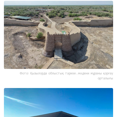
Фото: Қызылорда облыстық тарихи-мәдени мұраны қорғау
орталығы