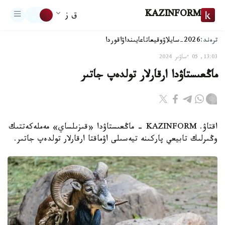
KAZINFORM
ق ز
ترەند:
2026-سايلاۋ
وقيعا
تاعايىنداۋ
اقوردا
13:03, 05 ءساۋىر 2024
ماڭعىستاۋدا ارقارلار تولدەپ جاتىر
اقتاۋ. KAZINFORM - ماڭعىستاۋدا «قىزىلساي» مەملەكەتتىك
وڭىرلىك تابيعي پاركىنە تيەسىلى اۋماقتا ارقارلار تولدەپ جاتىر.