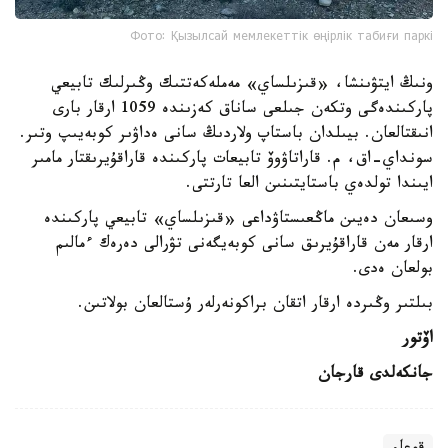
Фото: Қызылсай мемлекеттік өңірлік табиғи паркі
ونىڭ ايتۋىنشا، «قىزىلساي» مەملەكەتتىك وڭىرلىك تابيعي
پاركىندەگى وتكەن جىلعى ساناق كەزىندە 1059 ارقار بارى
انىقتالعان. بيىلدان باستاپ ولاردىڭ سانى ەداۋىر كوبەيىپ وتىر.
سونداي-اق، م. قاراتاۋوۆ تابيعات پاركىندە قاراقۇيرىقتار مامىر
ايىندا تولدەي باستايتىنىن العا تارتتى.
وسىعان دەيىن ماڭعىستاۋداعى «قىزىلساي» تابيعي پاركىندە
ارقار مەن قاراقۇيرىق سانى كوبەيگەنى تۋرالى دەرەك ءمالىم
بولعان ەدى.
بىلتىر وڭىردە ارقار اتقان براكونەرلەر ۇستالعان بولاتىن.
اۆتور
جانكەلدى قارجان