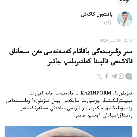
قوعام
باقىتجول كاكەش
اۆتور
22:29, 06 تامىز 2026
سىر وڭىرىندەگى باقاتام كەسەنەسى مەن سىعاناق
قالاشىعى قالپىنا كەلتىرىلىپ جاتىر
قىزىلوردا. KAZINFORM - مادەنيەت جانە اقپارات
مينيسترلىگىنىڭ جوسپارىنا سايكەس بيىل قىزىلوردا وبلىسىنداعى
رەسپۋبليكالىق ماڭىزى بار تاريحي-مادەني ەسكەرتكىشتەر
رەستاۆراسيادان ءوتىپ جاتىر.