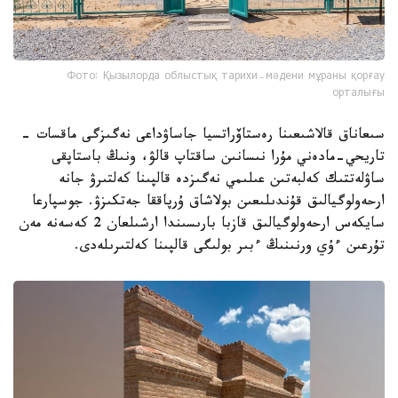
Фото: Қызылорда облыстық тарихи-мәдени мұраны қорғау
орталығы
سىعاناق قالاشىعىنا رەستاۆراتسيا جاساۋداعى نەگىزگى ماقسات -
تاريحي-مادەني مۇرا نىسانىن ساقتاپ قالۋ، ونىڭ باستاپقى
ساۋلەتتىك كەلبەتىن عىلىمي نەگىزدە قالپىنا كەلتىرۋ جانە
ارحەولوگيالىق قۇندىلىعىن بولاشاق ۇرپاققا جەتكىزۋ. جوسپارعا
سايكەس ارحەولوگيالىق قازبا بارىسىندا ارشىلعان 2 كەسەنە مەن
تۇرعىن ءۇي ورنىنىڭ ءبىر بولىگى قالپىنا كەلتىرىلەدى.