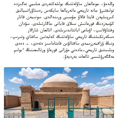
وڭدەۋ، جوعالعان ساۋلەتتىك بولشەكتەردى عىلىمي نەگىزدە
تولىقتىرۋ جانە تاريحي ماتەريالعا سايكەس رەستاۆراتسيالىق
كىرپىشپەن قايتا قالاۋ جۇمىسى ورىندالدى. سونىمەن قاتار
كۇمبەزدىڭ قورعانىش سىلاق قاباتى جاڭارتىلدى. سۋدان
وقشاۋلانىپ، اۋماعى اباتتاندىرىلدى. اتالعان شارالار
ەسكەرتكىشتىڭ تاريحي ساۋلەتتىك كەلبەتىن ساقتاي وتىرىپ،
ونىڭ ۇزاقمەرزىمدى ساقتالۋىن قامتاماسىز ەتەدى، - دەدى
وبلىستىق تاريحي-مادەني مۇرانى قورعاۋ ورتالىعىنىڭ ءبولىم
مەڭگەرۋشىسى تالعات بەرديەۆ.