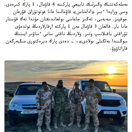
مەملەكەتتىك وڭىرلىك تابيعي پاركىنە 4 قاۋمال، 1 پارك كىرەدى.
وسى ورايدا ءبىز «ادامتاس» قاۋمالىنا عانا فوتوتۇزاق قۇرعان
جوقپىز. سەبەبى، تەڭىز جاعاسى بولعاندىقتان مۇندا تەك قۇستار
عانا بار. قالعان 3 قاۋمال مەن 1 پاركتە ارقارلاردىڭ تولدەۋى
تۇراقتى باقىلانىپ وتىر. ولاردىڭ ناقتى سانى ءساۋىر ايىنىڭ
سوڭىندا بەلگىلى بولادى»، - دەدى پارك ديرەكتورى مىڭبەرگەن
قاراتاۋوۆ.