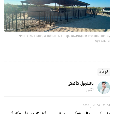
Фото: Қызылорда облыстық тарихи-мәдени мұраны қорғау
орталығы
قوعام
باقىتجول كاكەش
اۆتور
22:04, 06 تامىز 2026