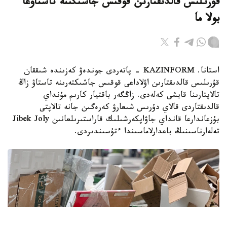
قۇرىلىس قالدىقتارىن قوقىس جاشىگىنە تاستاۋعا
بولا ما
استانا. KAZINFORM - پاتەردى جوندەۋ كەزىندە شىققان
قۇرىلىس قالدىقتارىن اۋلاداعى قوقىس جاشىكتەرىنە تاستاۋ زاڭ
تالاپتارىنا قايشى كەلەدى. زاڭگەر باقتيار كارىم مۇنداي
قالدىقتاردى قالاي دۇرىس شىعارۋ كەرەگىن جانە تالاپتى
بۇزعاندارعا قانداي جاۋاپكەرشىلىك قاراستىرىلعانىن Jibek Joly
تەلەارناسىنىڭ باعدارلاماسىندا ءتۇسىندىردى.