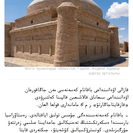
Фото: Қызылорда облыстық тарихи-мәдени мұраны
қорғау орталығы
قازالى اۋدانىنداعى باقاتام كەسەنەسى مەن جاڭاقورعان
اۋدانىنداعى سىعاناق قالاشىعىن قالپىنا كەلتىرۋدى
«قازقايتاجاڭارتۋ» ر م ك ماماندارى قولعا العان.
- باقاتام كەسەنەسىندەگى جۇمىس تولىق اياقتالدى. رەستاۆراسيا
بارىسىندا ەسكەرتكىشتىڭ تەحنيكالىق جاعدايىنا عىلىمي زەرتتەۋ
جۇرگىزىلدى. كونسترۋكسيالىق كۇشەيتۋ، جىكتەردى قايتا