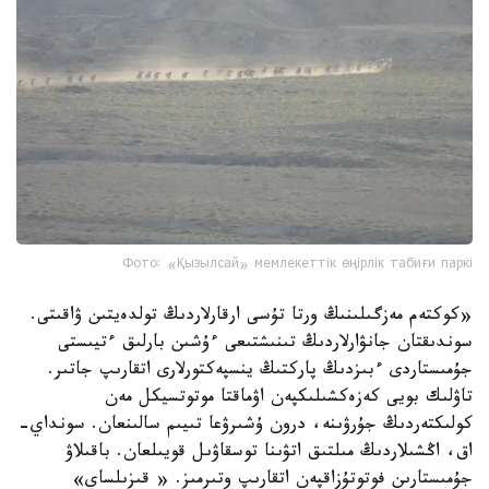
Фото: «Қызылсай» мемлекеттік өңірлік табиғи паркі
«كوكتەم مەزگىلىنىڭ ورتا تۇسى ارقارلاردىڭ تولدەيتىن ۋاقىتى.
سوندىقتان جانۋارلاردىڭ تىنىشتىعى ءۇشىن بارلىق ءتيىستى
جۇمىستاردى ءبىزدىڭ پاركتىڭ ينسپەكتورلارى اتقارىپ جاتىر.
تاۋلىك بويى كەزەكشىلىكپەن اۋماقتا موتوتسيكل مەن
كولىكتەردىڭ جۇرۋىنە، درون ۇشىرۋعا تىيىم سالىنعان. سونداي-
اق، اڭشىلاردىڭ مىلتىق اتۋىنا توسقاۋىل قويىلعان. باقىلاۋ
جۇمىستارىن فوتوتۇزاقپەن اتقارىپ وتىرمىز. « قىزىلساي»