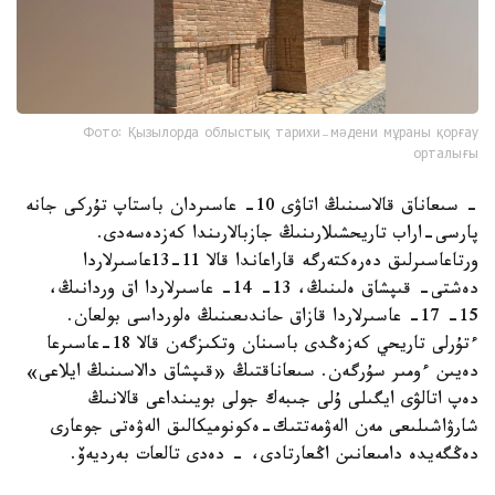
Фото: Қызылорда облыстық тарихи-мәдени мұраны қорғау
орталығы
- سىعاناق قالاسىنىڭ اتاۋى 10- عاسىردان باستاپ تۇركى جانە
پارسى-اراب تاريحشىلارىنىڭ جازبالارىندا كەزدەسەدى.
ورتاعاسىرلىق دەرەكتەرگە قاراعاندا قالا 11-13عاسىرلاردا
دەشتى- قىپشاق ەلىنىڭ، 13- 14- عاسىرلاردا اق وردانىڭ،
15- 17- عاسىرلاردا قازاق حاندىعىنىڭ ەلورداسى بولعان.
ءتۇرلى تاريحي كەزەڭدى باسىنان وتكىزگەن قالا 18-عاسىرعا
دەيىن ءومىر سۇرگەن. سىعاناقتىڭ «قىپشاق دالاسىنىڭ ايلاعى»
دەپ اتالۋى ايگىلى ۇلى جىبەك جولى بويىنداعى قالانىڭ
شارۋاشىلىعى مەن الەۋمەتتىك-ەكونوميكالىق الەۋەتى جوعارى
دەڭگەيدە دامىعانىن اڭعارتادى، - دەدى تالعات بەرديەۆ.