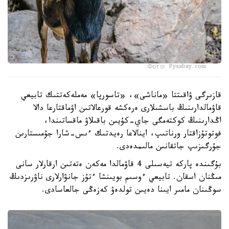
Фото: Pyxabay.com
قازىرگى ۋاقىتتا «ماناشى»، «تاسورپا» مەملەكەتتىك تابيعي
قاۋمالدارىنىڭ باسشىلارى ەرەكشە قورعالاتىن اۋماقتارعا دالا
اڭدارىنىڭ كوكتەمگى جاي-كۇيىن باقىلاۋ ماقساتىندا،
فوتوتۇزاقتار ورناتىپ، اينالاعا رەيدتىك ءىس-شارا جۇمىستارىن
جۇرگىزىپ جاتقانىن مالىمدەدى.
بۇگىندە پاركە تيەسىلى 4 قاۋمالدا مەكەن ەتەتىن ارقارلار سانى
مىڭنان اسقان. تابيعي ءوسىم بويىنشا ءتۇز جانۋارلارى ناۋرىزدىڭ
سوڭىنان مامىر ايىنا دەيىن تولدەۋ كەزەڭى جالعاسادى.