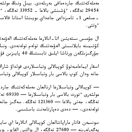
ءوتتى.
ال جۇمىس ىستەيتىن اتا-انالارعا مەملەكەتتىك الەۋمەت
كۇتىمىنە بايلانىستى الەۋمەتتىك تولەم تولەنەدى. ون
جۇرگىزىلگەن ورتاشا ايلىق تابىستىڭ 40 پايىزىن قۇرايدى.
اسقار ايماعامبەتوۆ كوپبالالى وتباسىلاردى قولداۋ شارا
جانە ودان كوپ بالاسى بار وتباسىلار كوپبالالى وتباس
— كوپبالالى وتباسىلارعا ارنالعان مەملەكەتتىك جاردە
تولەنەدى، — دەدى دەپارتامەنت باسشىسى.
سونىمەن قاتار ماراپاتتالعان كوپبالالى انالارعا اي 