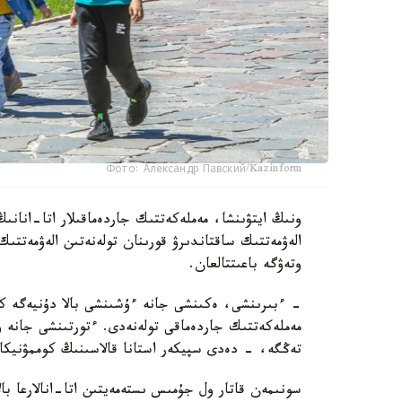
Фото: Александр Павский/Kazinform
ونىڭ ايتۋىنشا، مەملەكەتتىك جاردەماقىلار اتا-انانىڭ
الەۋمەتتىك ساقتاندىرۋ قورىنان تولەنەتىن الەۋمەتتىك
وتەۋگە باعىتتالعان.
تەڭگە، - دەدى سپيكەر استانا قالاسىنىڭ كوممۋنيكاتسي
سونىمەن قاتار ول جۇمىس ىستەمەيتىن اتا-انالارعا بال