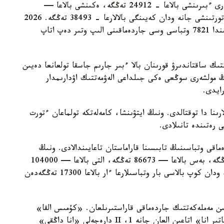
مەملەكەتتىك جاردەماقى بەرىلەدى. بيىل ونىڭ مولشەرى ءبىرىنشى بالاعا - 24912 تەڭگە، ەكىنشى بالاعا —
29454 تەڭگە، ءۇشىنشى بالاعا - 33952 تەڭگە، ءتورتىنشى جانە ودان كەيىنگى بالالارعا - 38493 تەڭگە. 2026
-جىلعى 1- تامىزداعى جاعداي بويىنشا استانا قالاسىندا 7821 وتباسى وسى جاردەماقىنى الىپ وتىر دەپ اتاپ
تىك ساقتاندىرۋ قورىنان بالا ءبىر جارىم جاسقا تولعانعا دەيىن
ىڭ مولشەرى سوڭعى ەكى جىلداعى الەۋمەتتىك اۋدارىمدار
لارىنا دا توقتالدى. ونىڭ ايتۋىنشا، كامەلەتكە تولماعان ءتورت
ى رەتىندە تانىلادى.
ماقى وتباسىنىڭ تابىسىنا قاراماستان تاعايىندالادى. ونىڭ
مولشەرى ءتورت بالاسى بار وتباسىلارعا — 69330 تەڭگە، بەس بالاعا — 86673 تەڭگە، التى بالاعا — 104000
تەڭگە، جەتى بالاعا — 121360 تەڭگە. سەگىز جانە ودان كوپ بالاسى بار وتباسىلارعا ءار بالاعا 17300 تەڭگەدەن
سايىن مەملەكەتتىك جاردەماقى قاراستىرىلعان. «كۇمىس القا»
يەگەرلەرىنە — 27680 تەڭگە، ال «التىن القا»، «باتىر انا» اتاعىن العان جانە 1، II دارەجەلى «انا داڭقى»