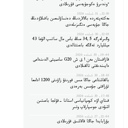
ءوندىرۋ ەكوجۇيەسى قۇرىلادى
22:30, 31 شىلدە 2026
مەكتەپتەردە بالالاردىڭ دەنساۋلىعىن باقىلاۋدىڭ
جاڭا جۇيەسى ەنگىزىلەدى
22:05, 30 شىلدە 2026
وڭىرلەرگە 34,5 مىڭ باس مال ساتىپ الۋعا 43
ميلليارد تەڭگە باعىتتالدى
19:44, 30 شىلدە 2026
قازاقستان مەن ا ق ش G20 سامميتى الدىنداعى
دايىندىقتى تالقىلادى
18:43, 30 شىلدە 2026
بالقاشتاعى جاڭا مىس قورىتۋ زاۋىتى 1200 ادامعا
تۇراقتى جۇمىس بەرەدى
17:48, 30 شىلدە 2026
قىتاي اۋە كومپانياسى استانا -قۇلجا باعىتىن
اشۋدى جوسپارلاپ وتىر
22:44, 27 شىلدە 2026
بۋرابايدا جاڭا قالاشىق قۇرىلادى