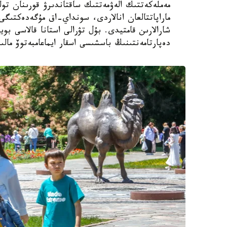
مەملەكەتتىك الەۋمەتتىك ساقتاندىرۋ قورىنان تول
ماراپاتتالعان انالاردى، سونداي-اق مۇگەدەكتىگى ب
شارالارىن قامتيدى. بۇل تۋرالى استانا قالاسى بويى
دەپارتامەنتىنىڭ باسشىسى اسقار ايماعامبەتوۆ مالى