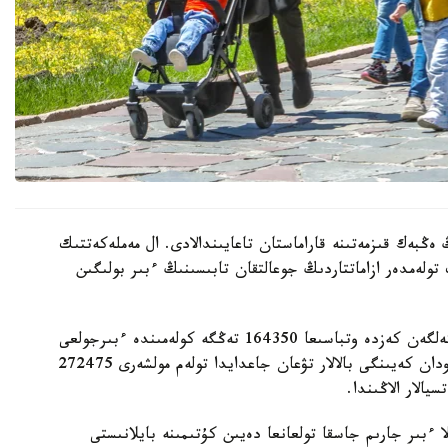
 ەڭبەك قىزمەتىنە قاراماستان تاعايىندالادى. ال مەملەكەتتىك
 تولەمدەر ازاماتتاردىڭ جوعالتقان تابىسىنىڭ ءبىر بولىگىن
- ءبىرىنشى، ەكىنشى جانە ءۇشىنشى بالا دۇنيەگە كەلگەن كەزدە وتباسىعا 164350 تەڭگە كولەمىندە ءبىرجولعى
مەملەكەتتىك جاردەماقى تولەنەدى. ءتورتىنشى جانە ودان كەيىنگى بالالار تۋعان جاعدايدا تولەم مولشەرى 272475
الار الاڭىندا.
ا ءبىر جارىم جاسقا تولعانعا دەيىن كۇتىمىنە بايلانىستى