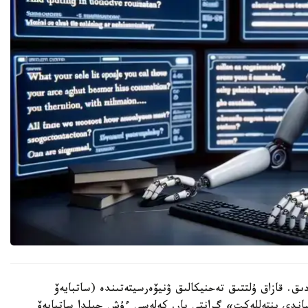
ق. قازاق ۇلتتىق تەحنيكالىق ۋنيۆەرسيتەتىندە (ساتبايەۆ
اندى ينتەللەكت» گرانتى بار. كەلەسى ءۇش جىلدا ساتبايەۆ