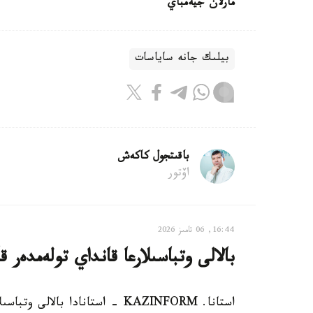
مارلان جيەمباي
بيلىك جانە ساياسات
باقىتجول كاكەش
اۆتور
16:44, 06 تامىز 2026
بالالى وتباسىلارعا قانداي تولەمدەر ق
استانا. KAZINFORM - استانادا ب