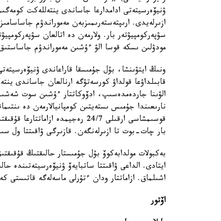
ۋنيۆەرسيتەتى ادامدارعا جاساندى ينتەللەكت كومەگ
ازىرلەيدى. ارىپتەستەرىمىزبەن مەموراندۋم جاساسامىز.
سۋپەركومپيۋتەر بار. ولارمەن دە اتالعان سۋپەركومپيۋ
مودۋلىن ىسكە قوسا الۋ ءۇشىن مەموراندۋم جاساستى
ونىڭ ايتۋىنشا، بۇل جۇمىسقا قاراعاندى ۋنيۆەرسيتەت
قابىلداۋعا قولداۋ كورسەتۋگە ارنالعان جاساندى ينتە
الۋىنا جاردەمدەسىپ، ادۆوكاتتار ءۇشىن سوت شەشىمدە
قوسىمشاسى ارقىلى 24/7 رەجيمدە از
بار چات-بوت تا ازىرلەنگەن. قازىرگى ۋاقىتتا ول سى
بەكبولات مولدابەكوۆ بۇل جۇمىستار حالىقتىڭ قۇقىقتىق
ايتادى. الداعى ۋاقىتتا ساتبايەۆ ۋنيۆەرسيتەتىندە حا
اشىلماق. ازاماتتار ودان ءتۇرلى ماسەلەگە قاتىستى كە
اۆتور