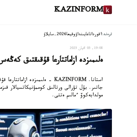
KAZINFORM
ترەند:
اقوردا
تاعايىنداۋ
وقيعا
2026-سايلاۋ
19:08, 05 اقپان 2025
ەلىمىزدە ازاماتتارعا قۇقىقتىق كەڭ
استانا. KAZINFORM - ەلىمىزدە 
جاتىر. بۇل تۋرالى ورتالىق كوممۋنيكاتسيالار قى
مولدابەكوۆ ءمالىم ەتتى.