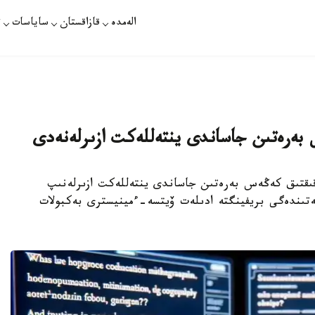
الەمدە
قازاقستان
ساياسات
ت
ەس بەرەتىن جاساندى ينتەللەكت ازىرلەنەدى
ازاماتتارعا قۇقىقتىق كەڭەس بەرەتىن جاساندى ينتەللەكت ازىرلەنىپ
زمەتىندەگى بريفينگتە ادىلەت ۆيتسە-ءمينيسترى بەكبولات