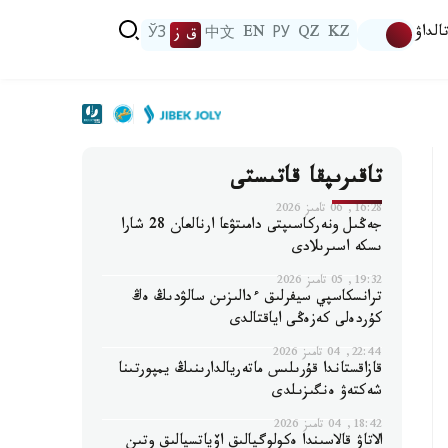
الداۋ
KZ
QZ
РУ
EN
中文
ق ز
ЎЗ
تاقىرىپقا قاتىستى
16:28, 06 تامىز 2026
جەڭىل ونەركاسىپتى دامىتۋعا ارنالعان 28 شارا
ىسكە اسىرىلادى
19:32, 05 تامىز 2026
ترانسكاسپي سيفرلىق ءدالىزىن سالۋدىڭ ەڭ
كۇردەلى كەزەڭى اياقتالدى
22:44, 04 تامىز 2026
قازاقستاندا قۇرىلىس ماتەريالدارىنىڭ يمپورتىنا
شەكتەۋ ەنگىزىلدى
18:42, 04 تامىز 2026
الاتاۋ قالاسىندا ەكولوگيالىق اۆياتسيالىق وتىن