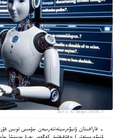
Фото: AI Image; DallE-3
- قازاقستان ۋنيۆەرسيتەتتەرىمەن جۇمىس توبىن قۇردى
ۋنيۆەرسيتەتى) «قۇقىقتىق كەڭەس بەرۋ بويىنشا جاس