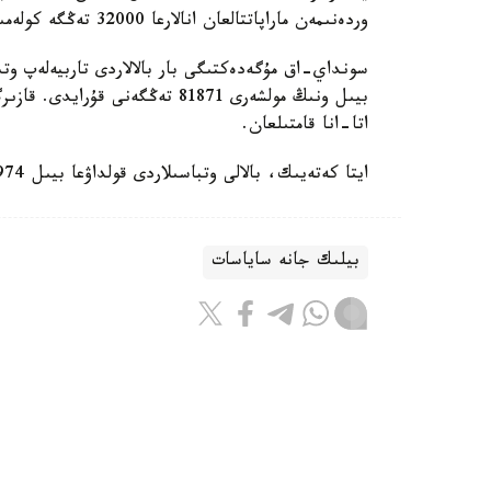
وردەنىمەن ماراپاتتالعان انالارعا 32000 تەڭگە كولەمىندە جاردەماقى تولەنەدى.
سونداي-اق مۇگەدەكتىگى بار بالالاردى تاربيەلەپ وتى
اتا-انا قامتىلعان.
ايتا كەتەيىك، بالالى وتباسىلاردى قولداۋعا بيىل 974 ميلليارد تەڭگە ءبولىندى.
بيلىك جانە ساياسات
باقىتجول كاكەش
اۆتور