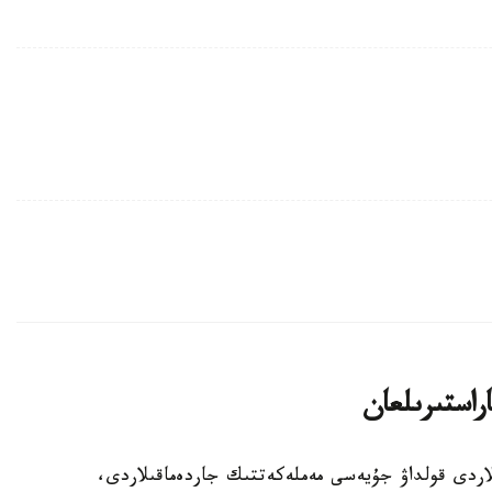
اراستىرىلعان
الالى وتباسىلاردى قولداۋ جۇيەسى مەملەكەتتىك جاردەماقىلاردى،