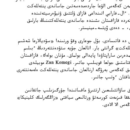
ىمەن كەڭەس الۋعا جاردەمدەسەتىن جاساندى ينتەللەكت
 ءال-فارابي اتىنداعى قازاق ۇلتتىق ۋنيۆەرسيتەتىندە
تەردە قازاقستان ىشىندە جاساندى ينتەللەكتىنىڭ بارلىق
ق، - دەدى ۆيتسە-مينيستر.
ى دە قاتىسادى. بۇل جوعارى وقۋ ورنىندا «سۋديالارعا شەشىم
للەكت» گرانتى بار. اتالعان جۇيە ستۋدەنتتەردىڭ ءبىلىم
رىن ساراپتاۋدا پايدالى بولماق. مۇنان بولەك، قازاقستان
نارىعىندا جۇمىس ىستەيتىن كومپانيالارمەن دە ىنتىماقتاستىق جولعا قويىلىپ جاتىر. Zan Komegi موبيلدى
اماتتارعا قۇقىقتىق كەڭەس بەرۋگە ارنالعان جاساندى ينتەللەكت ەلەمەنتتەرى
ناقتان ءوتىپ جاتىر.
 ساۋاتتىلىعىن ارتتىرۋ ماقساتىندا جۇرگىزىلىپ جاتقانىن
لىققا قىزمەت كورسەتۋ ورتالىعى سياقتى «زاڭگەرلىك كلينيكا»
ڭەس الا الادى.