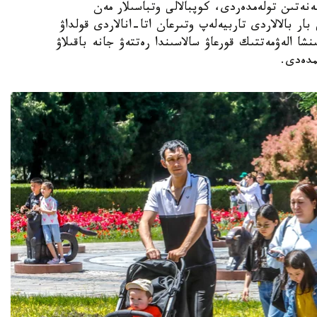
ەنەتىن تولەمدەردى، كوپبالالى وتباسىلار مەن
ار بالالاردى تاربيەلەپ وتىرعان اتا-انالاردى قولداۋ
نشا الەۋمەتتىك قورعاۋ سالاسىندا رەتتەۋ جانە باقىلاۋ
مدەدى.