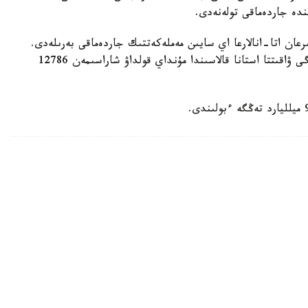
رعان اتا-انالارعا اي سايىن مەملەكەتتىك جاردەماقى بەرىلەدى.
بيىل ونىڭ مولشەرى 81871 تەڭگەنى قۇرايدى. قازىرگى ۋاقىتتا استانا قالاسىندا مۇنداي قولداۋ شاراسىمەن 12786