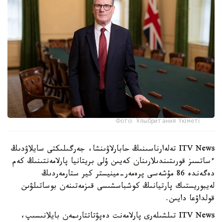
Фото: Ұлыбритания Үкіметі
ITV News تەلەارناسىنىڭ حابارلاۋىنشا، جەرگىلىكتى سايلاۋدىڭ
ءساتسىز قورىتىندىلارىنان كەيىن ۇلى بريتانيا پارلامەنتىنىڭ كەم
دەگەندە 86 مۇشەسى پرەمەر-مينيستر كير ستارمەردىڭ
لەيبوريستىك پارتيانىڭ كوشباسشىسى قىزمەتىنەن بوساتىلۋىن
قولداۋعا دايىن.
ITV News تىلشىلەرى پارلامەنت دەپۋتاتتارىمەن بايلانىسىپ،