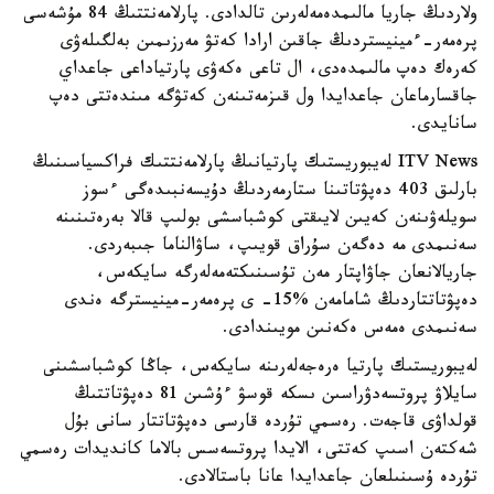
ولاردىڭ جاريا مالىمدەمەلەرىن تالدادى. پارلامەنتتىڭ 84 مۇشەسى
پرەمەر-ءمينيستردىڭ جاقىن ارادا كەتۋ مەرزىمىن بەلگىلەۋى
كەرەك دەپ مالىمدەدى، ال تاعى ەكەۋى پارتياداعى جاعداي
جاقسارماعان جاعدايدا ول قىزمەتىنەن كەتۋگە مىندەتتى دەپ
سانايدى.
ITV News لەيبوريستىك پارتيانىڭ پارلامەنتتىك فراكسياسىنىڭ
بارلىق 403 دەپۋتاتىنا ستارمەردىڭ دۇيسەنبىدەگى ءسوز
سويلەۋىنەن كەيىن لايىقتى كوشباسشى بولىپ قالا بەرەتىنىنە
سەنىمدى مە دەگەن سۇراق قويىپ، ساۋالناما جىبەردى.
جاريالانعان جاۋاپتار مەن تۇسىنىكتەمەلەرگە سايكەس،
دەپۋتاتتاردىڭ شامامەن %15- ى پرەمەر-مينيسترگە ەندى
سەنىمدى ەمەس ەكەنىن مويىندادى.
لەيبوريستىك پارتيا ەرەجەلەرىنە سايكەس، جاڭا كوشباسشىنى
سايلاۋ پروتسەدۋراسىن ىسكە قوسۋ ءۇشىن 81 دەپۋتاتتىڭ
قولداۋى قاجەت. رەسمي تۇردە قارسى دەپۋتاتتار سانى بۇل
شەكتەن اسىپ كەتتى، الايدا پروتسەسس بالاما كانديدات رەسمي
تۇردە ۇسىنىلعان جاعدايدا عانا باستالادى.