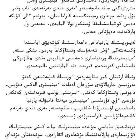
اندجەلا رەينەردى، دەنساۋلىق ساقتاۋ ءمينيسترى ۋەس
ستريتينگتى جانە مانچەستەر ءمەرى ەندي بەرنەمدى اتاپ وتىر.
بۇل رەتتە جوعارى رەيتينگىسىنە قاراماستان، بەرنەم ءالى كۇنگە
دەيىن كوشباسشىلىققا ۇمىتكەر بولا المايدى، سەبەبى ول
پارلامەنت دەپۋتاتى ەمەس.
لەيبوريستىك پارتياداعى داعدارىستىڭ كۇشەيۋى اياسىندا
ۇكىمەتتەگى ءۇش شەنەۋنىك وتستاۆكاعا بەردى. ىشكى ىستەر
ءمينيسترىنىڭ ورىنباسارى دجەسس فيلليپس ەندى «قازىرگى
باسشىلىق كەزىندە» قىزمەت ەتە المايتىنىن مالىمدەدى.
ونىڭ ارتىنان كير ستارمەردەن ءوزىنىڭ قىزمەتىنەن كەتۋ
مەرزىمىن جاريالاۋدى سۇراعان ادىلەت ءمينيسترى الەكس دەۆيس-
دجونس وتستاۆكاعا كەتتى. ءبىرىنشى بولىپ قىزمەتىنەن كەتكەن
تۇرعىن ءۇي قۇرىلىسى ءمينيسترى ميەتتا فانبۋللە پارتيا
باسشىسىن اۋىستىرۋعا شاقىرىپ، مانچەستەر مەرى ەندي بەرنەم
كانديداتۋراسىن قاراستىرۋدى ۇسىندى.
بريتاندىق ساياسي جۇيەدە مينيسترلىك جانە كىشى مينيسترلىك
لاۋازىمداردى پارلامەنتتىڭ مۇشەلەرى اتقارادى، سوندىقتان مۇنداي