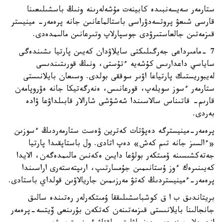
ستارمەر سەيسەنبىدە كابينەت مۇشەلەرىنە ونىڭ باسشىلىعىنا
قارسى شىعۋ پروتسەدۋراسى باستالماعانىن جانە پرەمەر- مينيستر
قىزمەتىن جالعاستىرۋدى جوسپارلاپ وتىرعانىن مالىمدەدى.
7 -مامىرداعى جەرگىلىكتى سايلاۋدان كەيىن پارتيا ىشىندەگى
ساياسي داعدارىس كۇشەيە ءتۇستى، ونىڭ قورىتىندىسى
لەيبوريستىك پارتياعا اۋىر سوققى بولدى. وسىعان بايلانىستى
ستارمەر ءسوز سويلەپ، قورعانىس، ەنەرگەتيكا جانە ەۋروپامەن
قارىم- قاتىناس سالاسىندا شەشۋشى شارالار قابىلداۋعا ۋادە
بەردى.
پرەمەر-مينيسترگە دەپۋتات كەترين ۋەست ستارمەردىڭ ءسوزىن
«ءالسىز جانە تىم كەش» دەپ اتادى. ول باستاپقىدا پارتيا
جەتەكشىسىنە ۇمىتكەر بولۋعا دايىن ەكەنىن مالىمدەگەن، الايدا
كەيىنىرەك ءوز ۇستانىمىن جۇمسارتىپ، ارىپتەستەرى اراسىندا
پرەمەر-ءمينيستردىڭ كەتۋ مەرزىمىن جاريالاۋىن قولداي باستادى.
بريتاندىق ب ا ق كوشباسشىلىققا ۇمىتكەرلەر رەتىندە سالىق
جانجالىنا بايلانىستى قىزمەتىنەن كەتكەن بۇرىنعى ۆيتسە-پرەمەر