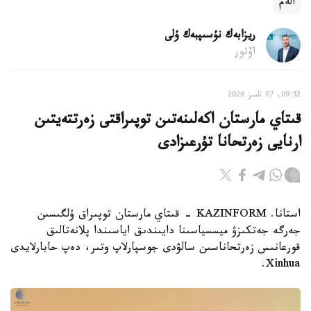
الەم
ريزابەك نۇسىپبەك ۇلى
اۆتور
09:52, 07 تامىز 2026
قىتاي مارستان اكەلىنەتىن توپىراقتى زەرتتەيتىن
ارنايى زەرتحانا تۇرعىزادى
استانا. KAZINFORM - قىتاي مارستان توپىراق ۇلگىسىن
جەرگە جەتكىزۋ ميسسياسىنا دايىندىق اياسىندا پلانەتالىق
قورعانىس زەرتحاناسىن سالۋدى جوسپارلاپ وتىر، دەپ حابارلايدى
Xinhua.