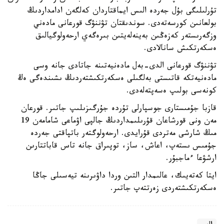
تۇرلىلىگى بۇل جەردە الىس ايماقتاردان كەلگەن ادامداردىڭ
بولعانىن كورسەتەدى. سوندىقتان تۋننۋگ قورعانى مادەني
وزگەرىستەر كەزەڭىن بەينەلەيتىن بىرەگەي ارحەولوگيالىق
ەسكەرتكىش سانالادى.
تۋننۋگ قورعانى الدى-بەل مادەنيەتىنە جاتادى جانە وسى
مادەنيەتكە قاتىستى بەلگىلى ەسكەرتكىشتەردىڭ ىشىندەگى ەڭ
كونەسى بولىپ ەسەپتەلەدى.
قازبا جۇمىستارى جوسپارلى تۇردە جۇرگىزىلىپ جاتىر. قورعان
مەن ونى قورشاعان قۇرىلىمداردىڭ جالپى اۋماعى شامامەن 19
مىڭ شارشى مەتردى قۇرايدى. ارحەولوگتەر باتپاقتى جەردە
جۇمىس ىستەپ، اعاش، ساز، توپىراق جانە تاس قاباتتارىن
ارشۋعا ءماجبۇر.
ايتا كەتەيىك، عالىمدار التىن وردا داۋىرىنە تيەسىلى جاڭا
ەسكەرتكىشتەردى زەرتتەپ جاتىر.