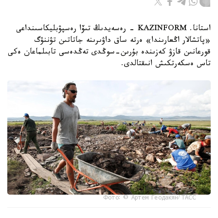
استانا. KAZINFORM - رەسەيدىڭ تىۆا رەسپۋبليكاسىنداعى
«پاتشالار اڭعارىندا» ەرتە ساق داۋىرىنە جاتاتىن تۋننۋگ
قورعانىن قازۋ كەزىندە بۇرىن-سوڭدى تەڭدەسى تابىلماعان ەكى
تاس ەسكەرتكىش انىقتالدى.
Фото: © Артем Геодакян/ ТАСС