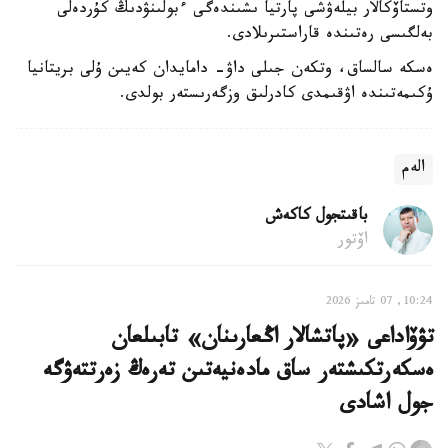
وتستاۆكالار بيلەۋشى پارتيا ىشىندەگى ءبولىنۋدىڭ كۇردەلى
بەلگىسى رەتىندە قاراستىرىلادى.
ەسكە سالساق، وتكەن جىلى داۋ- دامايدان كەيىن ۇلى بريتانيا
ۇكىمەتىندە اۋقىمدى كادرلىق وزگەرىستەر بولدى.
الەم
باقىتجول كاكەش
اۆتور
10:24, 07 تامىز 2026
تۋۆاداعى «پاتشالار اڭعارىنان» تابىلعان
ەسكەرتكىشتەر ساق مادەنيەتىن تەرەڭ زەرتتەۋگە
جول اشادى