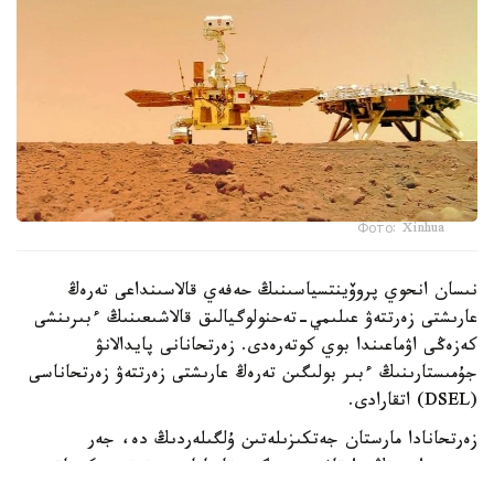
Фото: Xinhua
نىسان انحوي پروۆينتسياسىنىڭ حەفەي قالاسىنداعى تەرەڭ
عارىشتى زەرتتەۋ عىلىمي-تەحنولوگيالىق قالاشىعىنىڭ ءبىرىنشى
كەزەڭى اۋماعىندا بوي كوتەرەدى. زەرتحانانى پايدالانۋ
جۇمىستارىنىڭ ءبىر بولىگىن تەرەڭ عارىشتى زەرتتەۋ زەرتحاناسى
(DSEL) اتقارادى.
زەرتحانادا مارستان جەتكىزىلەتىن ۇلگىلەردىڭ دە، جەر
بيوسفەراسىنىڭ دا قاۋىپسىزدىگىن قامتاماسىز ەتەتىن ەكىجاقتى