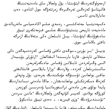
ارحەولوگتەردىڭ ايتۋىنشا، بۇل ولجالار ساق مادەنيەتىنىڭ
قالىپتاسۋ كەزەڭىن تەرەڭىرەك زەرتتەۋگە جول اشادى، دەپ
حابارلايدى تاسس.
ەكسپەديتسيا جەتەكشىسى، رەسەي عىلىم اكادەمياسى ماتەريالدىق
مادەنيەت تاريحى ينستيتۋتىنىڭ عىلىمي قىزمەتكەرى تيمۋر
سادىقوۆتىڭ ايتۋىنشا، بيىل تابىلعان ەكى ستەلانىڭ ازىرگە
ناقتى بالاماسى جوق.
«بيىل ءبىز بۇرىن-سوڭدى ناقتى ۇقساسى كەزدەسپەگەن ەكى
ستەلانى تاپتىق. قازبا بارىسىندا انىقتالعان ءارتۇرلى بۇيىمدار
الىس وڭىرلەردەن تابىلاتىن ۇقساس جادىگەرلەرمەن
سالىستىرىلعان كەزدە، ولاردىڭ ءوزارا بايلانىسى قانشالىقتى
جاقىن بولعانىن تۇسىنۋگە مۇمكىندىك بەرەدى. بۇل وتپەلى
كەزەڭ ەسكەرتكىشى بولعاندىقتان، جاڭا مادەني نىسانداردىڭ
پايدا بولۋى مەن مادەني ترانسفورماتسيا ۇدەرىسىن كوزبەن
كورۋگە بولادى. كەيبىر كۇتپەگەن ولجالاردىڭ ءمانىن بىردەن
ءتۇسىندىرۋدىڭ ءوزى قيىن»، - دەدى تيمۋر سادىكوۆ.
مامانداردىڭ پىكىرىنشە، قازبا بارىسىندا تابىلعان زاتتاردىڭ الۋان