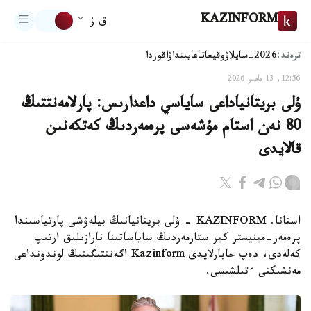
KAZINFORM
ق ز
ترەند:
2026-سايلاۋ
وقيعا
تاعايىنداۋ
اقوردا
12:56, 13 مامىر 2026
ۇلى بريتانياداعى ساياسي داعدارىس: پارلامەنتتىڭ
80 نەن استام مۇشەسى پرەمەردىڭ كەتكەنىن
قالايدى
استانا. KAZINFORM - ۇلى بريتانيانىڭ بيلەۋشى پارتياسىندا
پرەمەر-مينيستر كير ستارمەردىڭ ساياساتىنا نارازىلىق ارتىپ
كەلەدى، دەپ حابارلايدى Kazinform اگەنتتىگىنىڭ لوندونداعى
مەنشىكتى ءتىلشىسى.