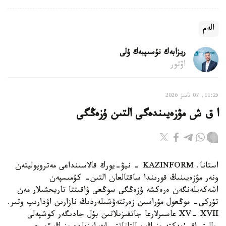
الەم
ريزابەك نۇسىپبەك ۇلى
اۆتور
11:25, 07 تامىز 2026
ا ق ش مۋزەيىندەگى التىن ۇزەڭگى
استانا. KAZINFORM - نيۋ-يورك قالاسىنداعى مەتروپوليتەن
ونەر مۋزەيىنىڭ قورىندا ساقتالعان التىن- كۇمىسپەن
اشەكەيلەنگەن ەرەكشە ۇزەڭگى سوڭعى ۋاقىتتا تاريحشىلار مەن
تۇركى- موڭعول مۇراسىن زەرتتەۋشىلەردىڭ نازارىن اۋدارىپ وتىر.
XV- XVII عاسىرلارعا جاتقىزىلاتىن بۇل جادىگەر كوشپەلى