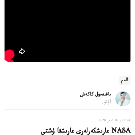
الەم
باقىتجول كاكەش
اۆتور
13:24, 07 تامىز 2026
NASA عارىشكەرلەرى عارىشقا ۇشتى