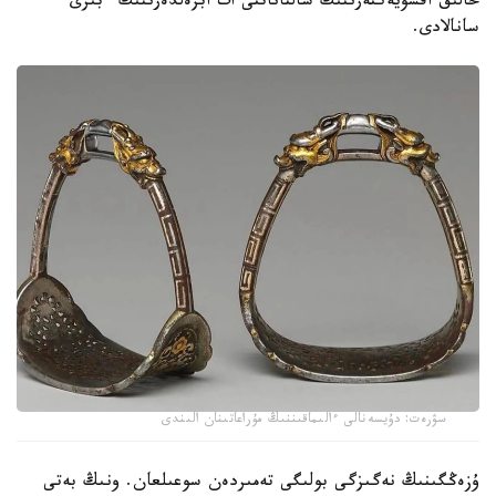
حالىق اقسۇيەكتەرىنىڭ سالتاناتتى ات ابزەلدەرىنىڭ ءبىرى
سانالادى.
سۋرەت: دۇيسەنالى ءالىماقىننىڭ مۇراعاتىنان الىندى
ۇزەڭگىنىڭ نەگىزگى بولىگى تەمىردەن سوعىلعان. ونىڭ بەتى