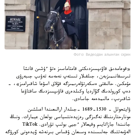
Фото: Видеодан алынған скрин
«قوعامدىق قاۋىپسىزدىكتى قامتاماسىز ەتۋ ءۇشىن قانشا
تىرىسقانىمىزبەن، جىلقىلار تىستەپ نەمەسە تەۋىپ جىبەرۋى
مۇمكىن. حالىقتى ەسكەرتۋلەرىمىزگە قۇلاق اسۋعا شاقىرامىز»، -
دەپ كورولدىك گۆارديا وكىلدەرى قاۋىپسىزدىك ساقتاۋعا
شاقىرىپ، مالىمدەمە جاسادى.
ۋايتحولل - 1530-1689 -جىلدار ارالىعىندا اعىلشىن
مونارحتارىنىڭ نەگىزگى رەزيدەنتسياسى بولعان عيمارات. ونىڭ
جانىندا جازاتايىم وقيعالار ءجيى بولىپ تۇرادى. TikTok
الەۋمەتتىك جەلىسىندە وسىعان ۇقساس بىرنەشە ۆيدەونى كورۋگە