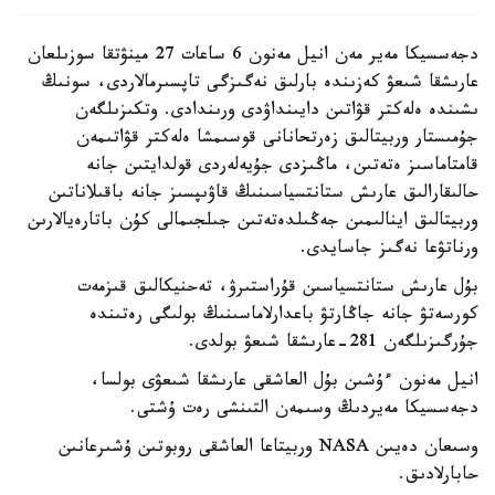
دجەسسيكا مەير مەن انيل مەنون 6 ساعات 27 مينۋتقا سوزىلعان
عارىشقا شىعۋ كەزىندە بارلىق نەگىزگى تاپسىرمالاردى، سونىڭ
ىشىندە ەلەكتر قۋاتىن دايىنداۋدى ورىندادى. وتكىزىلگەن
جۇمىستار وربيتالىق زەرتحانانى قوسىمشا ەلەكتر قۋاتىمەن
قامتاماسىز ەتەتىن، ماڭىزدى جۇيەلەردى قولدايتىن جانە
حالىقارالىق عارىش ستانتسياسىنىڭ قاۋىپسىز جانە باقىلاناتىن
وربيتالىق اينالىمىن جەڭىلدەتەتىن جىلجىمالى كۇن باتارەيالارىن
ورناتۋعا نەگىز جاسايدى.
بۇل عارىش ستانتسياسىن قۇراستىرۋ، تەحنيكالىق قىزمەت
كورسەتۋ جانە جاڭارتۋ باعدارلاماسىنىڭ بولىگى رەتىندە
جۇرگىزىلگەن 281-عارىشقا شىعۋ بولدى.
انيل مەنون ءۇشىن بۇل العاشقى عارىشقا شىعۋى بولسا،
دجەسسيكا مەيردىڭ وسىمەن التىنشى رەت ۇشتى.
وسىعان دەيىن NASA وربيتاعا العاشقى روبوتىن ۇشىرعانىن
حابارلادىق.