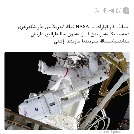
استانا. قازاقپارات - NASA نىڭ امەريكالىق عارىشكەرلەرى
دجەسسيكا مەير مەن انيل مەنون حالىقارالىق عارىش
ستانتسياسىنىڭ سىرتىندا عارىشقا ۇشتى.
Фото: Space