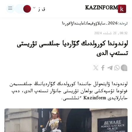
KAZINFORM
ق ز
ترەند:
2026-سايلاۋ
وقيعا
تاعايىنداۋ
اقوردا
08:52, 23 شىلدە 2024
لوندوندا كورولدىك گۆارديا جىلقىسى تۋريستى
تىستەپ الدى
لوندوندا ۋايتحولل جانىندا كورولدىك گۆارديانىڭ جىلقىسىمەن
فوتوعا تۇسپەكشى بولعان تۋريستى جانۋار تىستەپ الدى، دەپ
حابارلايدى Kazinform ءتىلشىسى.