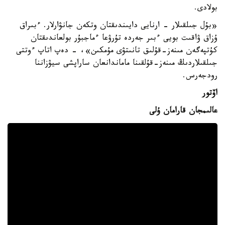
بولادى.
«بۇل جىلقىلار - ارنايى دايىندىقتان وتكەن جانۋارلار. ءبىراق
ۇزاق ۋاقىت بويى ءبىر جەردە تۇرۋعا ءماجبۇر بولعاندىقتان
كۇتپەگەن مىنەز-قۇلىق تانىتۋى مۇمكىن»، - دەپ اتاپ ءوتتى
جىلقىلاردىڭ مىنەز-قۇلقىنا ماماندانعان ساراپشى سيۋزاننا
رودجەرس.
اۆتور
عالىمجان قارامان ۇلى