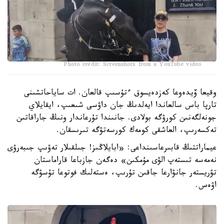
Photo credit: Screenshots from a YouTube video
وقيعا ۆيدەوعا كەزدەيسوق ءتۇسىپ قالعان. ات ساياحاتشىنى
تارپا باس سالعاندا ايەلدىڭ جان داۋسى شىعىپ، ايقايلاي
جونەلگەنىن كورۋگە بولادى. جانىندا تۇرعاندار ونىڭ جاراقاتىن
تەكسەرىپ، العاشقى كومەك كورسەتۋگە تىرىسقان.
عيماراتتىڭ قابىرعاسىنداعى: «ابايلاڭىز! جىلقىلار تەۋىپ جىبەرۋى
نەمەسە تىستەپ الۋى مۇمكىن» دەگەن جازباعا قاراماستان
تۋريستەر جانۋارعا جاقىن تۇرىپ، ەستەلىك فوتوعا تۇسۋگە
اۋەس.