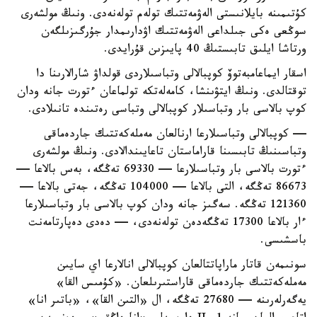
كۇتىمىنە بايلانىستى الەۋمەتتىك تولەم تولەنەدى. ونىڭ مولشەرى
سوڭعى ەكى جىلداعى الەۋمەتتىك اۋدارىمدار جۇرگىزىلگەن
ورتاشا ايلىق تابىستىڭ 40 پايىزىن قۇرايدى.
اسقار ايماعامبەتوۆ كوپبالالى وتباسىلاردى قولداۋ شارالارىنا دا
توقتالدى. ونىڭ ايتۋىنشا، كامەلەتكە تولماعان ءتورت جانە ودان
كوپ بالاسى بار وتباسىلار كوپبالالى وتباسى رەتىندە تانىلادى.
— كوپبالالى وتباسىلارعا ارنالعان مەملەكەتتىك جاردەماقى
وتباسىنىڭ تابىسىنا قاراماستان تاعايىندالادى. ونىڭ مولشەرى
ءتورت بالاسى بار وتباسىلارعا — 69330 تەڭگە، بەس بالاعا —
86673 تەڭگە، التى بالاعا — 104000 تەڭگە، جەتى بالاعا —
121360 تەڭگە. سەگىز جانە ودان كوپ بالاسى بار وتباسىلارعا
ءار بالاعا 17300 تەڭگەدەن تولەنەدى، — دەدى دەپارتامەنت
باسشىسى.
سونىمەن قاتار ماراپاتتالعان كوپبالالى انالارعا اي سايىن
مەملەكەتتىك جاردەماقى قاراستىرىلعان. «كۇمىس القا»
يەگەرلەرىنە — 27680 تەڭگە، ال «التىن القا»، «باتىر انا»