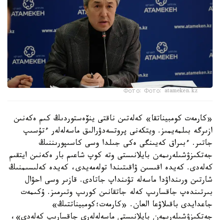
Фото: Фото: atameken.kz
«كارمەت كومبيناتقا» كەلەتىن ناقتى ينۆەستوردىڭ كىم ەكەنىن
ازىرگە بىلمەيمىز. ويتكەنى پروتسەدۋرالىق ماسەلەلەر ءتۇسىپ
جاتىر. ءبىراق كەيىنگى ەكى جىلدا وسى كاسىپورىننىڭ
جەتكىزۋشىلەرىمەن بايلانىستى وتە كوپ شاعىم بار ەكەنىن ايتقىم
كەلەدى. كەيدە اقىسىن ۋاقىتىندا تولەمەيدى، كەيدە كەلىسىمنىڭ
شارتىن ورىنداۋدا ماسەلە تۋىنداپ جاتادى. قازىر وسى احۋال
بىرتىندەپ جاقسارىپ كەلە جاتقانىن كورىپ وتىرمىز. ۇكىمەت
جاعدايدى باقىلاۋعا العان. «كارمەت؛كومبيناتتىڭ»
جەتكىزۋشىلەرىمەن بايلانىستى ماسەلەلەرى جاقسارىپ كەلەدى»،