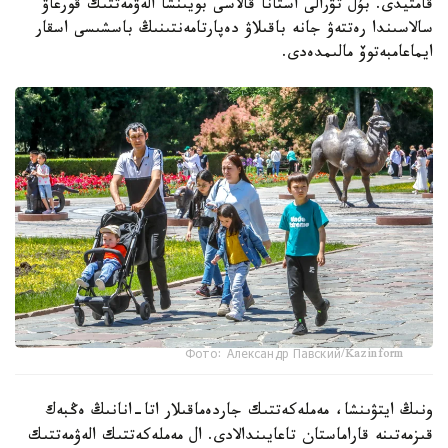
قامتيدى. بۇل تۋرالى استانا قالاسى بويىنشا الەۋمەتتىك قورعاۋ
سالاسىندا رەتتەۋ جانە باقىلاۋ دەپارتامەنتىنىڭ باسشىسى اسقار
ايماعامبەتوۆ مالىمدەدى.
Фото: Александр Павский/Kazinform
ونىڭ ايتۋىنشا، مەملەكەتتىك جاردەماقىلار اتا-انانىڭ ەڭبەك
قىزمەتىنە قاراماستان تاعايىندالادى. ال مەملەكەتتىك الەۋمەتتىك