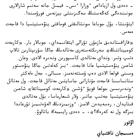
- دەدى ول ازياداعى ءوزارا ءىس- قيمىل جانە سەنىم شارالارى
جونىندەگى كەڭەستىڭ سەگىزىنشى بيزنەس فورۋمىندا.
ايتۋىنشا، بۇل جوباعا سونشالىقتى قوماقتى ينۆەستيتسيا دا قاجەت
ەمەس.
«قازاقستاندىق مازمۇن تۋرالى ايتقانىمداي، جوبالار بار. «كارمەت
كومبيناتتىڭ» سەرىكتەستەرى مەتالدىڭ جاڭا سۇرىپتارىن تالاپ
ەتىپ وتىر. ونداي مەتالدى كاسىپورىن وندىرە الادى. وعان
شاعىن ينۆەستيتسيا عانا قاجەت. ءبىز كەلەتىن جاڭا ينۆەستور
وسىنى قولعا الادى دەپ ۇمىتتەنەمىز. مىسالى، جەل ەلەكتر
ستانساسىنا قاجەت مۇنارانى جاسايتىن مەتالل قاجەت. ول مەتالل
ءوندىرىسىن جولعا قويۋ ءۇشىن «كارمەت كومبيناتقا» شاعىن
ينۆەستيتسيا جەتىپ جاتىر. ولار شىعارماسا، بۇل مەتالدى
قىتايدان، رەسەيدەن الامىز. ءوزىمىزدىڭ الەۋەتىمىز تۇرعاندا
بىزگە ول نە كەرەك؟»، - دەدى رايىمبەك باتالوۆ.
اۆتور
ەسىمجان ناقتىباي