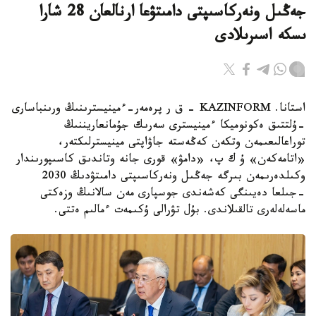
جەڭىل ونەركاسىپتى دامىتۋعا ارنالعان 28 شارا
ىسكە اسىرىلادى
استانا. KAZINFORM - ق ر پرەمەر-ءمينيسترىنىڭ ورىنباسارى
-ۇلتتىق ەكونوميكا ءمينيسترى سەرىك جۇمانعاريننىڭ
توراعالىعىمەن وتكەن كەڭەستە جاۋاپتى مينيسترلىكتەر،
«اتامەكەن» ۇ ك پ، «دامۋ» قورى جانە وتاندىق كاسىپورىندار
وكىلدەرىمەن بىرگە جەڭىل ونەركاسىپتى دامىتۋدىڭ 2030
-جىلعا دەيىنگى كەشەندى جوسپارى مەن سالانىڭ وزەكتى
ماسەلەلەرى تالقىلاندى. بۇل تۋرالى ۇكىمەت ءمالىم ەتتى.