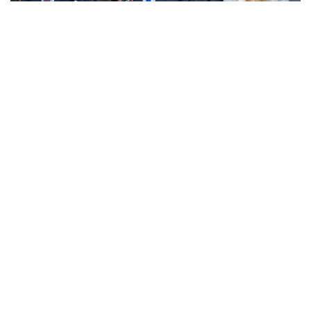
Фото: Правительство РК
قاتىسۋشىلارعا جەڭىل ونەركاسىپتى دامىتۋدىڭ 2026-2030
-جىلدارعا ارنالعان كەشەندى جوسپارىنىڭ نەگىزگى ەرەجەلەرى
تانىستىرىلدى. ونەركاسىپ ۆيسە- ءمينيسترى ولجاس ساپاربەكوۆ
اتاپ وتكەندەي، قۇجات زاڭناما، ساتىپ الۋ تەتىگىن جەتىلدىرۋ،
«كولەڭكەلى» يمپورتقا قارسى ءىس-قيمىل، ينۆەستيتسيا تارتۋ،
وتاندىق برەندتى دامىتۋ مەن كادر دايارلاۋعا ارنالعان 28 ءىس-
شارانى قامتيدى.