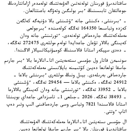
ساقتاندىرۋ قورىنان تولەنەتىن الەۋمەتتىك تولەمدەر ازاماتتاردىڭ
جوعالتقان تابىسىنىڭ ءبىر بولىگىن وتەۋگە باعىتتالعان.
- ءبىرىنشى، ەكىنشى جانە ءۇشىنشى بالا دۇنيەگە كەلگەن
كەزدە وتباسىعا 164350 تەڭگە كولەمىندە ءبىرجولعى
مەملەكەتتىك جاردەماقى تولەنەدى. ءتورتىنشى جانە ودان
كەيىنگى بالالار تۋعان جاعدايدا تولەم مولشەرى 272475 تەڭگە،
- دەدى سپيكەر استانا قالاسىنىڭ كوممۋنيكاتسيالار الاڭىندا.
سونىمەن قاتار ول جۇمىس ىستەمەيتىن اتا-انالارعا بالا ءبىر جارىم
جاسقا تولعانعا دەيىن كۇتىمىنە بايلانىستى مەملەكەتتىك
جاردەماقى بەرىلەدى. بيىل ونىڭ مولشەرى ءبىرىنشى بالاعا -
24912 تەڭگە، ەكىنشى بالاعا — 29454 تەڭگە، ءۇشىنشى
بالاعا - 33952 تەڭگە، ءتورتىنشى جانە ودان كەيىنگى بالالارعا
- 38493 تەڭگە. 2026 -جىلعى 1- تامىزداعى جاعداي بويىنشا
استانا قالاسىندا 7821 وتباسى وسى جاردەماقىنى الىپ وتىر دەپ
اتاپ ءوتتى.
ال جۇمىس ىستەيتىن اتا-انالارعا مەملەكەتتىك الەۋمەتتىك
ساقتاندىرۋ قورىنان بالا ءبىر جارىم جاسقا تولعانعا دەيىن