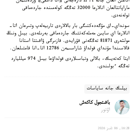
اتاعىن العان جانە 1، II دارەجەلى «انا داڭقى» وردەنىمەن
ماراپاتتالعان انالارعا 32000 تەڭگە كولەمىندە جاردەماقى
تولەنەدى.
سونداي-اق مۇگەدەكتىگى بار بالالاردى تاربيەلەپ وتىرعان اتا-
انالارعا اي سايىن مەملەكەتتىك جاردەماقى بەرىلەدى. بيىل ونىڭ
مولشەرى 81871 تەڭگەنى قۇرايدى. قازىرگى ۋاقىتتا استانا
قالاسىندا مۇنداي قولداۋ شاراسىمەن 12786 اتا-انا قامتىلعان.
ايتا كەتەيىك، بالالى وتباسىلاردى قولداۋعا بيىل 974 ميلليارد
تەڭگە ءبولىندى.
بيلىك جانە ساياسات
باقىتجول كاكەش
اۆتور
16:28, 06 تامىز 2026