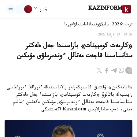
KAZINFORM
ق ز
ترەند:
2026-سايلاۋ
وقيعا
تاعايىنداۋ
اقوردا
14:02, 13 قاراشا 2023
«كارمەت كومبينات» بازاسىندا جەل ەلەكتر
ستانساسىنا قاجەت مەتالل ءوندىرىلۋى مۇمكىن
«اتامەكەن» ۇلتتىق كاسىپكەرلەر پالاتاسىنىڭ ءتورالقا ءتوراعاسى
رايىمبەك باتالوۆ «كارمەت كومبينات» بازاسىندا جەل ەلەكتر
ستانساسىنا قاجەت مەتالل ءوندىرىلۋى مۇمكىن ەكەنىن ءمالىم
ەتتى، دەپ حابارلايدى Kazinform اگەنتتىگى.