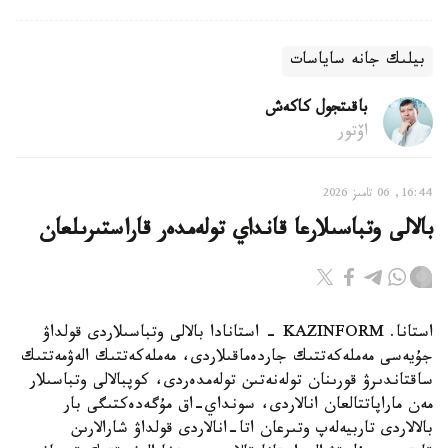
بيلىك جانە ساياسات
باقىتجول كاكەش
اۆتور
16:44, 06 تامىز 2026
بالالى وتباسىلارعا قانداي تولەمدەر قاراستىرىلعان
استانا. KAZINFORM - استانادا بالالى وتباسىلاردى قولداۋ
جۇيەسى مەملەكەتتىك جاردەماقىلاردى، مەملەكەتتىك الەۋمەتتىك
ساقتاندىرۋ قورىنان تولەنەتىن تولەمدەردى، كوپبالالى وتباسىلار
مەن ماراپاتتالعان انالاردى، سونداي-اق مۇگەدەكتىگى بار
بالالاردى تاربيەلەپ وتىرعان اتا-انالاردى قولداۋ شارالارىن