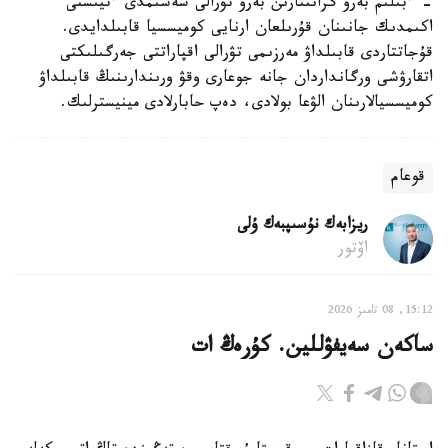
- ءبىلىم بەرۋ گرانتتارىن بەرۋ تۋرالى شەشىمدى ءتيىستى
اكىمدىك جانىنان قۇرىلعان ارنايى كوميسسيا قابىلدايدى.
قۇجاتتاردى قابىلداۋ مەرزىمى تۋرالى اقپاراتتى جەرگىلىكتى
اتقارۋشى ورگانداردان جانە جوعارى وقۋ ورىندارىنىڭ قابىلداۋ
كوميسسيالارىنان الۋعا بولادى، دەپ حابارلادى مينيسترلىك.
قوعام
ريزابەك نۇسىپبەك ۇلى
اۆتور
15:12, 08 تامىز 2026
ساكەن سەيفۋللين. كۇرەڭ ات