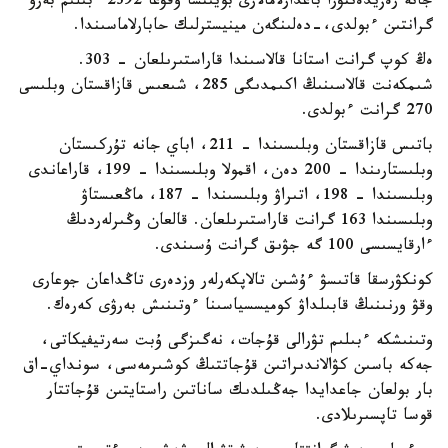
جانە رەزيدەنتۋرا باعدارلامالارى بويىنشا وقۋعا 2392 ءبىلىم بەرۋ
گرانتىن ءبولدى،-دەلىنگەن مينيسترلىك حابارلاماسىندا.
ەڭ كوپ گرانت استانا قالاسىندا قاراستىرىلعان - 303.
شىمكەنت قالاسىنىڭ اكىمدىگى 285، شىعىس قازاقستان وبلىسى
270 گرانت ءبولدى.
باتىس قازاقستان وبلىسىندا – 211، اباي جانە تۇركىستان
وبلىستارىندا – 200 دەن، اقمولا وبلىسىندا – 199، قاراعاندى
وبلىسىندا – 198، اتىراۋ وبلىسىندا – 187، ماڭعىستاۋ
وبلىسىندا 163 گرانت قاراستىرىلعان. قالعان وڭىرلەردىڭ
ءارقايسىسى 100 گە جۋىق گرانت ۇسىندى.
كونكۋرسقا قاتىسۋ ءۇشىن تالاپكەرلەر وزدەرى تاڭداعان جوعارى
وقۋ ورنىنىڭ قابىلداۋ كوميسسياسىنا ءوتىنىش بەرۋى كەرەك.
وتىنىشكە ءبىلىم تۋرالى قۇجات، نەگىزگى ۇبت سەرتيفيكاتى،
جەكە باسىن كۋالاندىراتىن قۇجاتتىڭ كوشىرمەسى، سونداي-اق
بار بولعان جاعدايدا جەڭىلدىك ساناتىن راستايتىن قۇجاتتار
قوسا تاپسىرىلادى.