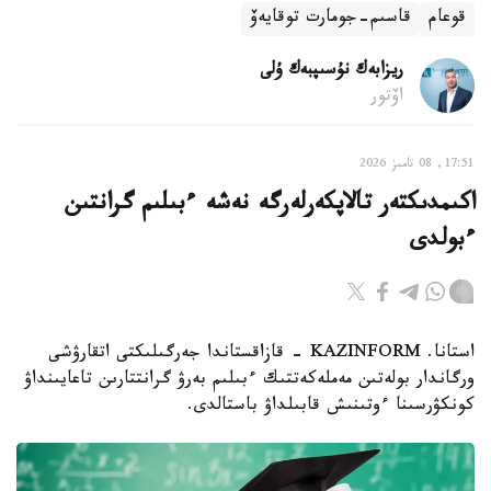
قوعام
قاسىم-جومارت توقايەۆ
ريزابەك نۇسىپبەك ۇلى
اۆتور
17:51, 08 تامىز 2026
اكىمدىكتەر تالاپكەرلەرگە نەشە ءبىلىم گرانتىن
ءبولدى
استانا. KAZINFORM - قازاقستاندا جەرگىلىكتى اتقارۋشى
ورگاندار بولەتىن مەملەكەتتىك ءبىلىم بەرۋ گرانتتارىن تاعايىنداۋ
كونكۋرسىنا ءوتىنىش قابىلداۋ باستالدى.