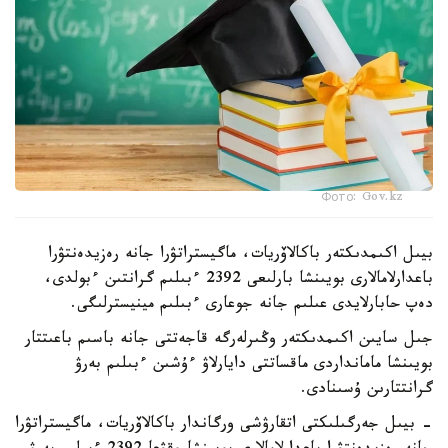
Фото: Gov.kz
بيىل اكىمدىكتەر باكالاۆريات، ماگيستراتۋرا جانە رەزيدەنتۋرا
باعدارلامالارى بويىنشا بارلىعى 2392 ءبىلىم گرانتىن ءبولدى،
دەپ حابارلايدى عىلىم جانە جوعارى ءبىلىم مينيسترلىگى.
جىل سايىن اكىمدىكتەر وڭىرلەرگە قاجەتتى جانە باسىم باعىتتار
بويىنشا مامانداردى ماقساتتى دايارلاۋ ءۇشىن ءبىلىم بەرۋ
گرانتتارىن ۇسىنادى.
- بيىل جەرگىلىكتى اتقارۋشى ورگاندار باكالاۆريات، ماگيستراتۋرا