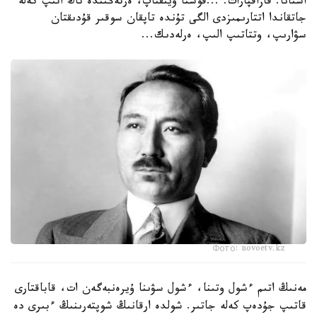
استانا. قازاقپارات. ...قوستا ۇيىقتاپ، ەرتەڭىندە تاڭ اتىپ كەلە
جاتقاندا اتتارىمىزدى الگى تۇندە تاپقان سوقىر قۇدىقتان
سۋارىپ، وتتاتىپ الىپ، ەرلەدىك...
Фото: novoetv.kz
مەنىڭ اتىم ءشول وتىنا، ءشول سۋىنا ۇيرەنبەگەن ات، قاباقتارى
قاتىپ جۇدەپ كەلە جاتىر. شولدە ارقانىڭ شوپتەرىنىڭ ءبىرى دە