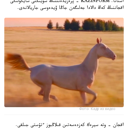
استانا. KAZINFORM - پرەزيدەنتتىڭ سۇيىكتى سايگۇلىگى
اقجاننىڭ كەڭ دالادا جەلىگەن جاڭا ۆيدەوسى جاريالاندى.
Фото: Кадр из видео
اقجان - وتە سيرەك كەزدەسەتىن قىلاڭبوز ءتۇستى جىلقى.