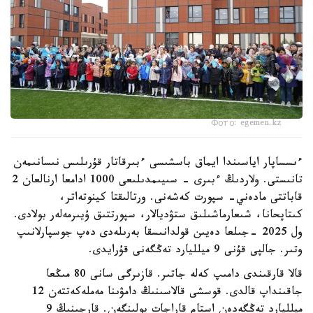
Фото: egemen.kz
ءىسساپار اياسىندا ايماق باسشىسى ءبىرقاتار قۇرىلىس نىسانىمەن
تانىستى. ولاردىڭ ءبىرى - سىيىمدىلىعى 1000 ادامعا ارنالعان 2
قاباتتى مادەني- سپورت كەشەنى. ورتالىقتا كينوتەاتر،
كىتاپحانا، شىعارماشىلىق ستۋديالار، سپورتتىق ۇيىرمەلەر بولادى.
ول 2025 -جىلعا دەيىن قولدانىسقا بەرىلەدى دەپ جوسپارلانىپ
وتىر. جالپى قۇنى 9 ميلليارد تەڭگەنى قۇرايدى.
قالا قارقىندى دامىپ كەلە جاتىر. قازىرگى سانى 80 مىڭعا
جاقىنداپ قالدى. قوسشى قالاسىنىڭ دامۋىنا مەملەكەتتەن 12
ميلليارد تەڭگەدەن استام قاراجات بولىنگەن. قارجىنىڭ 9