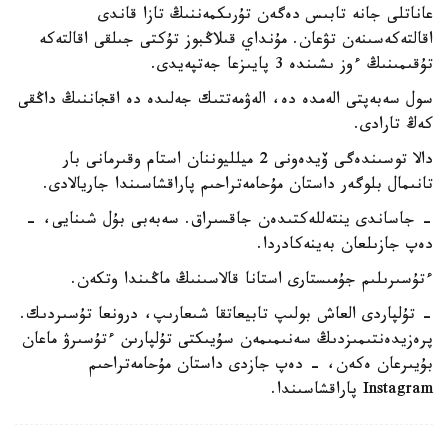
عاناتلى جانە تابىس دەگەن تۇرىكمەننىڭ تازا قاندى
اقالتەكەسىنەن تۋعان. مۇنداي قىلاڭبوز تۇكتى جىلقى اقالتەكە
تۇقىمىنىڭ ءوز ىشىندە 3 پايىزعا جەتپەيدى.
سول سەبەپتى الەمدە دە، الەۋمەتتىك جەلىدە دە اقجاننىڭ داڭقى
كەڭ تارادى.
دالا توسىندەگى ۆيدەونى 2 ميلليوننان استام وقىرمانى بار
تانىمال بلوگەر داستان مۇحامەتراحىم پاراقشاسىندا جاريالادى.
- جاساندى ينتەللەكتىدەن جاقسىراق. سەبەبى بۇل شىنايى، -
دەپ جازىلعان بەينەكادردا.
ءتۇسىرىلىم جۇمىستارى استانا قالاسىنىڭ ماڭىندا وتكەن.
- تۇلپاردى العاش بولىپ تابيعاتقا شىعارىپ، درونعا تۇسىردىك.
پرەزيدەنتىمىزدىڭ سەنىمىمەن سۇيىكتى تۇلپارىن ءتۇسىرۋ ماعان
بۇيىرعان ەكەن، - دەپ جازدى داستان مۇحامەتراحىم
Instagram پاراقشاسىندا.