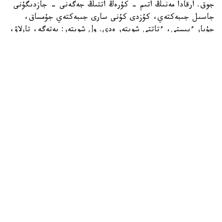
جوق. ارقادا مەنىڭ اتىم - كۇرەڭ اتتىڭ جەگەنى - جازدىگۇنى
جاسىل جىبەكتەي، كۇزدى كۇنى سارى جىبەكتەي جۇمساق،
جۇپار ءيىستى، ءتاتتى شوپتەر ەدى. ول شوپتەر: بەتەگە، تارلاۋ،
كوك جۋسان، قارا جۋسان، جوڭىشقا، قياق، بيدايىق، كودە،
شالعىن، ميا، مايسا جانە تولىپ جاتقان ادەمى شوپتەر.
بەتپاقتا بۇل شوپتەر جوق. بەتپاقتىڭ شوپتەرى سەلدىر، قوڭىر،
سۇر، قۋارعان، سوياۋلانعان قاتتى، قوڭىرسۇر وسىمدىك. ول
شوپتەر: سوياۋ جۋسان، قارا قوڭىر جۋسان، يزەن، ەبەلەك.
راس، كوكپەك پەن جۋسان ارقادا دا بار. بەتپاقتا دا بار.
ارقانىڭ سۋى كوبىنەسە تۇشى، ءتاتتى، تۇنىق سۋ جانە ونداي
سۋلار كوپ. ۇلكەن شالقار ايدىن كولدەر، ۇزىن اققان وزەندەر،
تاۋدان، ادىردان سىلدىراپ اققان كۇمىس سۋلى بۇلاقتار، كوك
شالعىندى، ءمولدىر سۋلى تومارلار ءتاتتى سۋىق سۋلى قۇدىقتار
ارقانىڭ جان- جانۋارلارىنىڭ سۇيگەن، ۇيرەنگەن سۋسىنى.
بەتپاقتا سۋ سيرەك كەزدەسەدى. ول سۋدىڭ ءوزى تاپشى جانە
ءدامى دە باسقالاۋ بولادى. ول سۋلار كوبىنەسە سول، اندا- ساندا
ءبىر جەردە، سوقىردىڭ كوزىندەي سىعىرايعان ناشار قۇدىقشالار