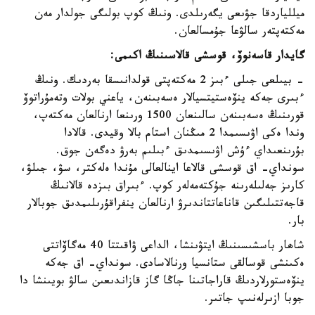
ميللياردقا جۋىعى يگەرىلدى. ونىڭ كوپ بولىگى جولدار مەن
مەكتەپتەر سالۋعا جۇمسالعان.
گايدار قاسەنوۆ، قوسشى قالاسىنىڭ اكىمى:
- بيىلعى جىلى ءبىز 2 مەكتەپتى قولدانىسقا بەردىك. ونىڭ
ءبىرى جەكە ينۆەستيتسيالار ەسەبىنەن، ياعني بولات وتەمۇراتوۆ
قورىنىڭ ەسەبىنەن سالىنعان 1500 ورىنعا ارنالعان مەكتەپ،
وندا ەكى اۋىسىمدا 2 مىڭنان استام بالا وقيدى. قالادا
بۇرىنعىداي ءۇش اۋىسىمدىق ءبىلىم بەرۋ دەگەن جوق.
سونداي- اق قوسشى قالاعا اينالعالى مۇندا ەلەكتر، سۋ، جىلۋ،
كارىز جەلىلەرىنە جۇكتەمەلەر كوپ. ءبىراق بىزدە قالانىڭ
قاجەتتىلىگىن قاناعاتتاندىرۋ ارنالعان ينفراقۇرىلىمدىق جوبالار
بار.
شاھار باسشىسىنىڭ ايتۋىنشا، الداعى ۋاقىتتا 40 مەگاۆاتتى
ەكىنشى قوسالقى ستانسيا ورنالاسادى. سونداي- اق جەكە
ينۆەستورلاردىڭ قاراجاتىنا جاڭا گاز قازاندىعىن سالۋ بويىنشا دا
جوبا ازىرلەنىپ جاتىر.