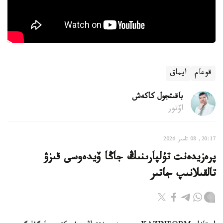
قوعام
ايماق
باقىتجول كاكەش
اۆتور
20:17, 08 تامىز 2026
پرەزيدەنت تۇلپارىنىڭ جاڭا ۆيدەوسى قىزۋ
تالقىلانىپ جاتىر