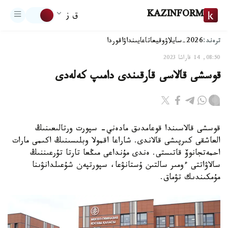
KAZINFORM
ق ز
ترەند:
2026-سايلاۋ
وقيعا
تاعايىنداۋ
اقوردا
08:50, 14 قاراشا 2023
قوسشى قالاسى قارقىندى دامىپ كەلەدى
قوسشى قالاسىندا قوعامدىق مادەني- سپورت ورتالىعىنىڭ
العاشقى كىرپىشى قالاندى. شاراعا اقمولا وبلىسىنىڭ اكىمى مارات
احمەتجانوۆ قاتىستى. ەندى مۇنداعى مىڭعا تارتا تۇرعىننىڭ
سالاۋاتتى ءومىر سالتىن ۇستانۋعا، سپورتپەن شۇعىلدانۋىنا
مۇمكىندىك تۋماق.