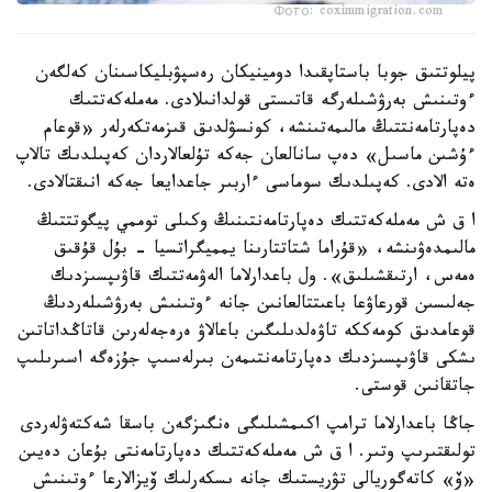
Фото: coximmigration.com
پيلوتتىق جوبا باستاپقىدا دومينيكان رەسپۋبليكاسىنان كەلگەن
ءوتىنىش بەرۋشىلەرگە قاتىستى قولدانىلادى. مەملەكەتتىك
دەپارتامەنتتىڭ مالىمەتىنشە، كونسۋلدىق قىزمەتكەرلەر «قوعام
ءۇشىن ماسىل» دەپ سانالعان جەكە تۇلعالاردان كەپىلدىك تالاپ
ەتە الادى. كەپىلدىك سوماسى ءاربىر جاعدايعا جەكە انىقتالادى.
ا ق ش مەملەكەتتىك دەپارتامەنتىنىڭ وكىلى توممي پيگوتتتىڭ
مالىمدەۋىنشە، «قۇراما شتاتتارىنا يمميگراتسيا - بۇل قۇقىق
ەمەس، ارتىقشىلىق». ول باعدارلاما الەۋمەتتىك قاۋىپسىزدىك
جەلىسىن قورعاۋعا باعىتتالعانىن جانە ءوتىنىش بەرۋشىلەردىڭ
قوعامدىق كومەككە تاۋەلدىلىگىن باعالاۋ ەرەجەلەرىن قاتاڭداتاتىن
ىشكى قاۋىپسىزدىك دەپارتامەنتىمەن بىرلەسىپ جۇزەگە اسىرىلىپ
جاتقانىن قوستى.
جاڭا باعدارلاما ترامپ اكىمشىلىگى ەنگىزگەن باسقا شەكتەۋلەردى
تولىقتىرىپ وتىر. ا ق ش مەملەكەتتىك دەپارتامەنتى بۇعان دەيىن
«ۆ» كاتەگوريالى تۋريستىك جانە ىسكەرلىك ۆيزالارعا ءوتىنىش