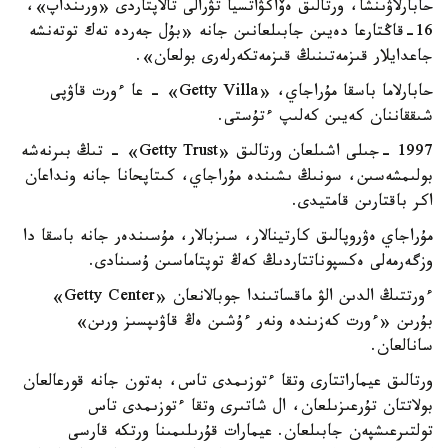
حابارلاۋىنشا، ورتالىق ەۆاكۋاتسيا تۋرالى تالاپتاردى «ورىنداپ»،
16-قاڭتارعا دەيىن جابىلعانىن جانە «بۇل جەردە تەك توتەنشە
جاعدايلار قىزمەتىنىڭ قىزمەتكەرلەرى بولعان».
حابارلاما باسقا مۇراجاي، «Getty Villa» - عا ءورت قاۋپى
شىققاننان كەيىن كەلىپ ءتۇستى.
1997 -جىلى اشىلعان ورتالىق «Getty Trust» - تىڭ بىرنەشە
بولىمشەسىن، سونىڭ ىشىندە مۇراجاي، كىتاپحانا جانە ونداعان
اكر باقتارىن قامتيدى.
مۇراجاي ەۋروپالىق كارتينالار، سىزبالار، مۇسىندەر جانە باسقا دا
وزگەرمەلى ەكسپوناتتاردىڭ كەڭ توپتاماسىن ۇسىنادى.
ءورتتىڭ الدىن الۋ ماقساتىندا جوبالانعان «Getty Center»
بۇرىن «ءورت كەزىندە ونەر ءۇشىن ەڭ قاۋىپسىز ورىن»
سانالعان.
ورتالىق عيماراتتارى وتقا ءتوزىمدى تاس، بەتون جانە قورعالعان
بولاتتان تۇرعىزىلعان، ال شاتىرى وتقا ءتوزىمدى تاس
تولتىرعىشپەن جابىلعان. عيمارات قۇرىلىمىنا ورتكە قارسى