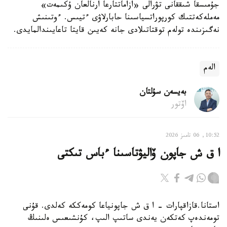
جۇمىسقا شىققانى تۋرالى «ازاماتتارعا ارنالعان ۇكىمەت»
مەملەكەتتىك كورپوراتسياسىنا حابارلاۋى ءتيىس. ءوتىنىش
نەگىزىندە تولەم توقتاتىلادى جانە كەيىن قايتا تاعايىندالمايدى.
الەم
بەيسەن سۇلتان
اۆتور
10:52, 06 تامىز 2026
ا ق ش جاپون ۆاليۋتاسىنا ءباس تىكتى
استانا.قازاقپارات - ا ق ش جاپونياعا كومەككە كەلدى. قۇنى
تومەندەپ كەتكەن يەندى ساتىپ الىپ، كۇنشىعىس ەلىنىڭ