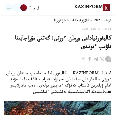
KAZINFORM
ق ز
ترەند:
2026-سايلاۋ
وقيعا
تاعايىنداۋ
اقوردا
18:44, 13 قاڭتار 2025
كاليفورنياداعى ورمان ءورتى: گەتتي مۇراجايىنا
قاۋىپ ءتوندى
استانا. KAZINFORM - كاليفورنيادا جالعاسىپ جاتقان ورمان
ءورتى سالدارىنان مىڭداعان عيمارات قيراپ، 180 مىڭعا جۋىق
ادام ۇيلەرىن تاستاپ كەتۋگە ءماجبۇر بولدى، دەپ حابارلايدى
Kazinform اگەنتتىگىنىڭ مەنشىكتى ءتىلشىسى.