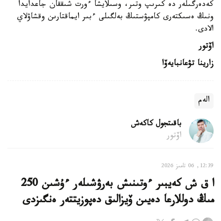
كەدەرگىلەر دە كىرىپ وتىر، وسىلايشا ءورت شىققان جاعدايدا
ونىڭ ەسىكتەرى كامپۋستىڭ بەلگىلى ءبىر ايماقتارىن وقشاۋلاي
الادى.
اۆتور
زارينا تۋعانبايەۆا
الەم
باقىتجول كاكەش
اۆتور
12:39, 06 تامىز 2026
ا ق ش كەيبىر ءوتىنىش بەرۋشىلەر ءۇشىن 250
مىڭ دوللارعا دەيىن ۆيزالىق دەپوزيتتەر ەنگىزدى