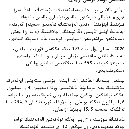
نەلىكتەن تولەم كولەمى ازايدى؟
الماتى قالاسى بويىنشا «مەملەكەتتىك الەۋمەتتىك ساقتاندىرۋ
قورى» فيليالى ديرەكتورىنىڭ ورىنباسارى بالعىن ساتبەك
قىزىنىڭ ايتۋىنشا، ەندى الەۋمەتتىك تولەمدى ەسەپتەۋ كەزىندە
ايەلدىڭ ايلىق تابىسى ەڭ تومەنگى جالاقىنىڭ (ە ت ج) جەتى
ەسەلەنگەن مولشەرىنەن اسپايتىن كولەمدە عانا ەسەپكە الىنادى.
2026 -جىلى بۇل شەك 595 مىڭ تەڭگەنى قۇرايدى. ياعني،
ايەلدىڭ ناقتى جالاقىسى بۇدان جوعارى بولسا دا، تولەمدى
ەسەپتەۋ كەزىندە 595 مىڭ تەڭگەدەن اساتىن بولىگى
ەسكەرىلمەيدى.
بيىلعى جىلدىڭ العاشقى التى ايىندا جۇمىس ىستەيتىن ايەلدەرگە
جۇكتىلىك پەن بوسانۋعا بايلانىستى ورتا ەسەپپەن 1,4 ميلليون
تەڭگە تولەنگەن. وتكەن جىلدىڭ وسى كەزەڭىندە ورتاشا تولەم
1,6 ميلليون تەڭگە بولعان. وسىلايشا، كورسەتكىش 254,9 مىڭ
تەڭگەگە نەمەسە 15,5 پايىزعا ازايعان.
ماماننىڭ سوزىنشە، ءاربىر ايەلگە تولەنەتىن الەۋمەتتىك تولەم
جەكە ەسەپتەلەدى. ول سوڭعى 12 اي ىشىندە الەۋمەتتىك