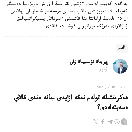
بەرگەن كەيبىر ادامدار ءۇشىن 20 مىڭ ا ق ش دوللارىنا دەيىنگى
كەپىلدىك دەپوزيتىن تالاپ ەتەتىن ەرەجەلەر شىعارعان بولاتىن،
ال 75 ەلدىڭ ازاماتتارىنا قاتىستى ءبىرقاتار يمميگراتسيالىق
ۆيزالاردى بەرۋگە موراتوريي كۇشىندە قالادى.
الەم
ريزابەك نۇسىپبەك ۇلى
اۆتور
12:10, 06 تامىز 2026
دەكرەتتىك تولەم نەگە ازايدى جانە ەندى قالاي
ەسەپتەلەدى؟