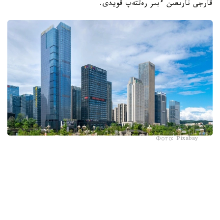
قارجى نارىعىن ءبىر رەتتەپ قويدى.
Фото: Pixabay
ەسەسىنە يەنگە شاققاندا دوللاردىڭ قۇنى ءتۇستى. بۇلاي بولارىن
ا ق ش بىلمەي وتىرعان جوق. ءبىراق اق ءۇي جاپونداردى
نەعىپ جارىلقاپ قالدى؟ يەنگە نەگە ءباس تىكتى؟ بۇل ۋاقىتشا
جاعداي ما؟ يەننىڭ كەيىنگى جاعداي قالاي بولماق؟