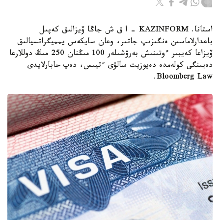
استانا. KAZINFORM – ا ق ش جاڭا ۆيزالىق كەپىل
باعدارلاماسىن ەنگىزىپ جاتىر، وعان سايكەس يمميگراتسيالىق
ۆيزاعا كەيبىر ءوتىنىش بەرۋشىلەر 100 مىڭنان 250 مىڭ دوللارعا
دەيىنگى كولەمدە دەپوزيت سالۋى ءتيىس، دەپ حابارلايدى
Bloomberg Law.