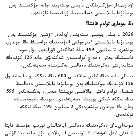
اۋدارىمدار جۇرگىزىلگەن تابىس مولشەرىنە جانە جۇكتىلىك پەن
بوسانۋعا بايلانىستى دەمالىستىڭ ۇزاقتىعىنا تاۋەلدى.
ەڭ جوعارى تولەم قانشا؟
2026 -جىلى جۇمىس ىستەيتىن ايەلدەر ءۇشىن جۇكتىلىك پەن
بوسانۋعا بايلانىستى ءبىرجولعى الەۋمەتتىك تولەمنىڭ ەڭ جوعارى
مولشەرى 2 ميلليون 499 مىڭ تەڭگەنى قۇرايدى. بۇل سوما
تابىستىڭ جەتى ە ت ج كولەمىمەن شەكتەلۋى جانە 126 كۇندىك
ستاندارتتى دەكرەتتىك دەمالىس نەگىزىندە ەسەپتەلگەن.
مىسالى، ايەلدىڭ ايلىق جالاقىسى 600 مىڭ تەڭگە بولسا جانە ول
126 كۇندىك جۇكتىلىك پەن بوسانۋعا بايلانىستى دەمالىسقا
شىقسا، تولەم ناقتى جالاقىسى بويىنشا ەمەس، بەلگىلەنگەن 595
مىڭ تەڭگە شەگى بويىنشا ەسەپتەلەدى. سونىڭ ناتيجەسىندە
وعان ەڭ جوعارى مولشەردەگى 2 ميلليون 499 مىڭ تەڭگە
تولەنەدى.
سونداي-اق دەكرەتتىك دەمالىس اياقتالماي تۇرىپ جۇمىسقا قايتا
شىققان ايەل الەۋمەتتىك تولەمنەن ايىرىلادى. بۇل جاعدايدا الۋشى