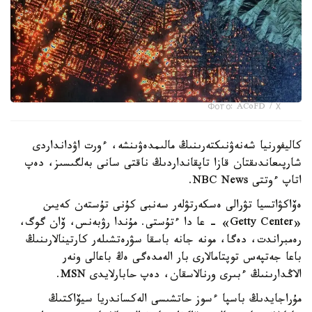
Фото: ACoFD / Х
كاليفورنيا شەنەۋنىكتەرىنىڭ مالىمدەۋىنشە، ءورت اۋدانداردى
شارپىعاندىقتان قازا تاپقانداردىڭ ناقتى سانى بەلگىسىز، دەپ
اتاپ ءوتتى NBC News.
ەۆاكۋاتسيا تۋرالى ەسكەرتۋلەر سەنبى كۇنى تۇستەن كەيىن
«Getty Center» - عا دا ءتۇستى. مۇندا رۋبەنس، ۆان گوگ،
رەمبراندت، دەگا، مونە جانە باسقا سۋرەتشىلەر كارتينالارىنىڭ
باعا جەتپەس توپتامالارى بار الەمدەگى ەڭ باعالى ونەر
الاڭدارىنىڭ ءبىرى ورنالاسقان، دەپ حابارلايدى MSN.
مۇراجايدىڭ باسپا ءسوز حاتشىسى الەكساندريا سيۆاكتىڭ