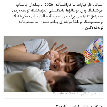
استانا. قازاقپارات - قازاقستاندا 2026 -جىلدان باستاپ
جۇكتىلىك پەن بوسانۋعا بايلانىستى الەۋمەتتىك تولەمدەردى
ەسەپتەۋ ءتارتىبى وزگەردى. سونىڭ سالدارىنان دەكرەتتىك
تولەمدەردىڭ ورتاشا مولشەرى بىلتىرعىمەن سالىستىرعاندا
تومەندەگەن.
فوتو: كوللاج: Kazinform/ Freepik