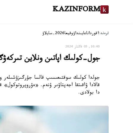
KAZINFORM
ترەند:
اقوردا
تاعايىنداۋ
وقيعا
2026-سايلاۋ
10:40, 05 قاڭتار 2024
جول-كولىك اپاتىن ونلاين تىركەۋگ
جولدا كولىك سوقتىعىسىپ قالسا جۇرگىزۋشىلەر ون
قالادا ۋاقىتقا اجەپتاۋىر ۇنەم. «ەۋروپروتوكول» ق
دا بولادى.