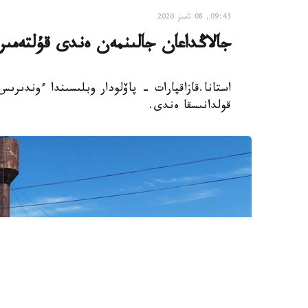
09:43, 08 تامىز 2026
جالاڭداعان جالىنمەن ەندى قۇلتەمى
استانا.قازاقپارات - پاۆلودار وبلىسىندا ءوندىر
قولدانىسقا ەندى.