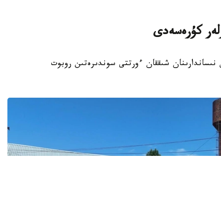
رلەر كۇرەسەدى
ىس نىساندارىنان شىققان ءورتتى سوندىرەتىن روبوت