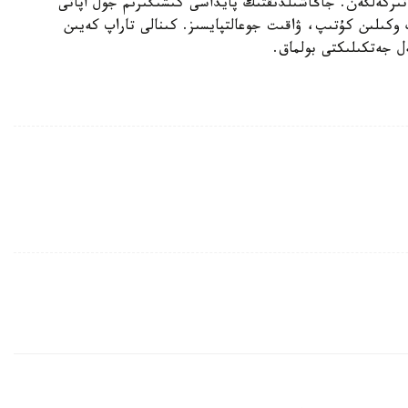
سىمدەۋگە ءوتىنىش بەرگەن. ونىڭ 6-اۋى تىركەلگەن. جاڭاشىلدىقتىڭ پايداسى كىشىگىرىم جول اپاتى
ڭ وكىلىن كۇتىپ، ۋاقىت جوعالتپايسىز. كىنالى تاراپ كەيىن
ل جەتكىلىكتى بولماق.