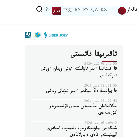
الداۋ
KZ
QZ
РУ
EN
中文
ق ز
ЎЗ
تاقىرىپقا قاتىستى
13:06, 08 تامىز 2026
قازاقستاندا ءبىر تاۋلىكتە ءۇش ورمان ءورتى
تىركەلدى
11:06, 08 تامىز 2026
فاريزانىڭ ەڭ سوڭعى ءبىر شۋماق ولەڭى
09:43, 08 تامىز 2026
جالاڭداعان جالىنمەن ەندى قۇلتەمىرلەر
كۇرەسەدى
09:12, 08 تامىز 2026
شىڭداعى جاۋىنگەرلەر: ەلىمىزدە اسكەري
الپينيستەر قالاي دايارلانادى