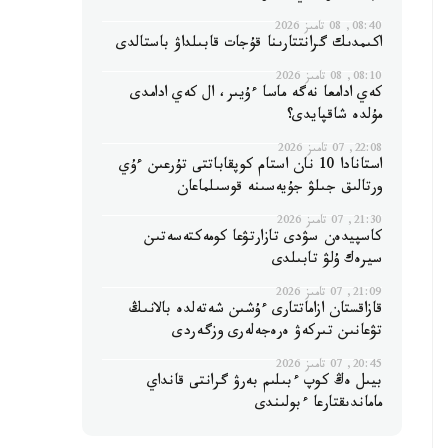
08:40, 08 تامىز 2026
اكىمدىك گرانتتارىنا قۇجات قابىلداۋ باستالدى
08:10, 08 تامىز 2026
كەي ادامعا نەگە ماسا ءۇيىر، ال كەي ادامدى
مۇلدە شاقپايدى؟
22:08, 07 تامىز 2026
استانادا 10 نان استام كوپقاباتتى تۇرعىن ءۇي
ورتالىق جىلۋ جۇيەسىنە قوسىلماعان
21:30, 07 تامىز 2026
كاسپيدەن سۋدى تازارتۋعا كومەكتەسەتىن
سيرەك ۇلۋ تابىلدى
21:09, 07 تامىز 2026
قازاقستان ازاماتتارى ءۇشىن شەتەلدە بالانىڭ
تۋعانىن تىركەۋ ەرەجەلەرى وزگەردى
20:45, 07 تامىز 2026
بيىل ەڭ كوپ ءبىلىم بەرۋ گرانتى قانداي
ماماندىقتارعا ءبولىندى