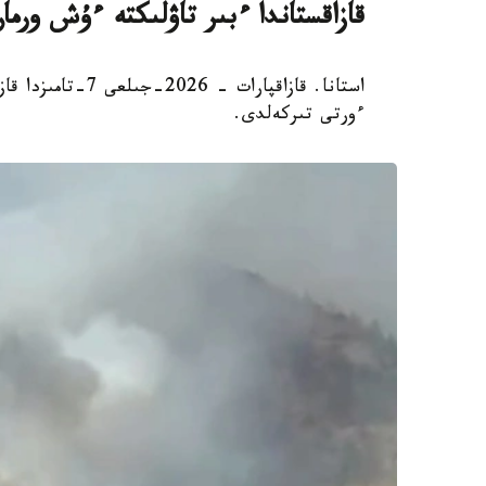
قازاقستاندا ءبىر تاۋلىكتە ءۇش ورم
استانا. قازاقپارا
ءورتى تىركەلدى.