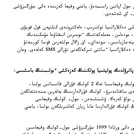
 جول اپاتىن راسىمدەۋ. ياعني وقيعا كەزىندە ەكى جۇرگىزۋشى
اي- اق شەشەدى.
شى دەكلاراتسيا تولتىرىپ، ەلەكتروندى كىلتپەن قول قويۋى
، مودەلىن، مەملەكەتتىك ءنومىرىن انىقتاۋعا مۇمكىندىك
ينەجازباسىن، سونداي- اق زالال مولشەرىن قوسا كورسەتۋ
كەرەك. دەرەكتەر ونلاين تەكسەرىلەدى. جۇرگىزۋشىگە دەكلاراتسيا ءساتتى تىركەلگەنى تۋرالى SMS كەلەدى. وعان
ڭ پاترۋلدىك پوليتسيا پولكىنىڭ كەزەكشى ءبولىمىنىڭ باسشىسى:
- ەۋروحاتتامانى قولدانۋ ەگەر بىرىنشىدەن، جول-كولىك وقيعاسىنا تەك 2 كولىك قۇرالى قاتىساتىن بولسا،
دى ساقتاندىرۋ، كولىك قۇرالدارىنىڭ يەلەرىن مىندەتتەلگەن
يسى بولۋ كەرەك. ۇشىنشىدەن، جول- كولىك وقيعاسى
كولىك قۇرالدارىنا عانا زيان كەلتىرىلگەن بولسا، ياعني
جاڭا ەرەجە 1-قاڭتاردان باستاپ كۇشىنە ەندى. وسى ەكى ورتادا 1099 جۇرگىزۋشى جول-كولىك وقيعاسىن