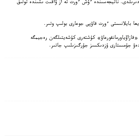
دىرىلدى. ناتيجەسىندە ءۇش ءورت تە از ۋاقىت ىشىندە تولىق
يعا بايلانىستى ءورت قاۋپى جوعارى بولىپ وتىر.
«قازاۆياورمانقورعاۋ» كۇشتەرى كۇشەيتىلگەن رەجيمگە
لدەۋ جۇمىستارى ۇزدىكسىز جۇرگىزىلىپ جاتىر.