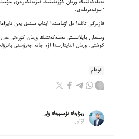
مەملەكەتتىك ورمان كۇزەتىنىڭ قىزمەتكەرلەرى جۇمىل
ءسوندىرىلدى.
قازىرگى تاڭدا ەل اۋماعىندا اپتاپ ىستىق پەن نايزاعا
وسىعان بايلانىستى مەملەكەتتىك ورمان كۇزەتى مەن 
كوشتى. ورمان القاپتارىندا اۋە جانە جەرۇستى پاترۋ
قوعام
ريزابەك نۇسىپبەك ۇلى
اۆتور