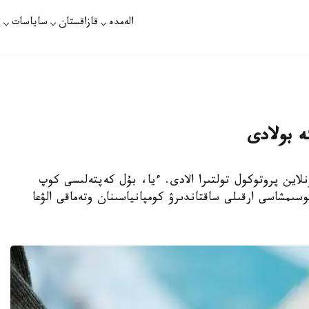
الەمدە
قازاقستان
ساياسات
ت
ە بولادى
لاين پروتوكول تولتىرا الادى. ءيا، بۇل كەپتەلىسى كوپ
وسىمشاسى ارقىلى ساقتاندىرۋ كومپانياسىنان وتەماقى الۋعا