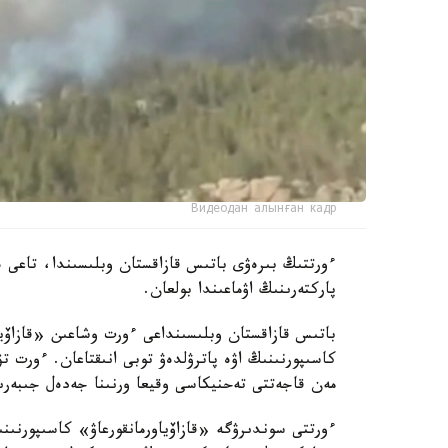
Видеодан алынған кадр
ءورتتىڭ بىرەۋى باتىس قازاقستان وبلىسىندا، تاعى ە
پاركتەرىنىڭ اۋماعىندا بولعان.
باتىس قازاقستان وبلىسىنداعى ءورت وشاعىن «قازاۆياو
كاسىپورنىنىڭ اۋە پاترۋلدەۋ توبى انىقتاعان. ءورت ت
مەن قاجەتتى تەحنيكاسى وقيعا ورنىنا جەدەل جىبەرى
ءورتتى سوندىرۋگە «قازاۆياورمانقورعاۋ» كاسىپورنى