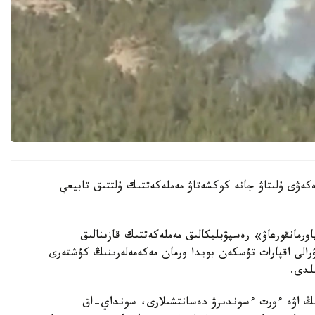
كەۋى ۇلىتاۋ جانە كوكشەتاۋ مەملەكەتتىك ۇلتتىق تابيعي
رمانقورعاۋ» رەسپۋبليكالىق مەملەكەتتىك قازىنالىق
ۋرالى اقپارات تۇسكەن بويدا ورمان مەكەمەلەرىنىڭ كۇشتەرى
لدى.
نىڭ اۋە ءورت ءسوندىرۋ دەسانتشىلارى، سونداي-اق