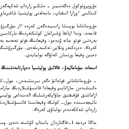
ەۋروپروتوكول دەگەنىمىز - ەشكىم زارداپ شەكپەگەن
كىنالىنى ءوزارا انىقتاپ، ماسەلەنى پوليتسيا شاقىرم
ەۋروحاتتاما بويىنشا راسىمدەگەن كەزدە ءار جۇرگىزۋ
قاجەت. وندا اپاتقا ۇشىراعان كولىكتەردىڭ ماركاسىن
بەرەتىن فوتو جانە ۆيدەو، وقيعانىڭ فوتو نەمەسە بە
دەيىن وقيعا ورنىنان كەتۋگە بولمايدى.
اسحات جۇماعاليەۆ، قالالىق پوليتسيا دەپارتامەنتىنى
ەكىنشىدەن جازاتايىم وقيعادا قاتىسۋشىلاردىڭ جارام
ازاماتتىق قۇقىقتىق جاۋاپكەرشىلىك الدىنداعى پول
ناتيجەسىندە جول- كولىك وقيعاسىنا قاتىسۋشىلاردىڭ 
زارداپ شەككەندەر بولماۋى كەرەك.