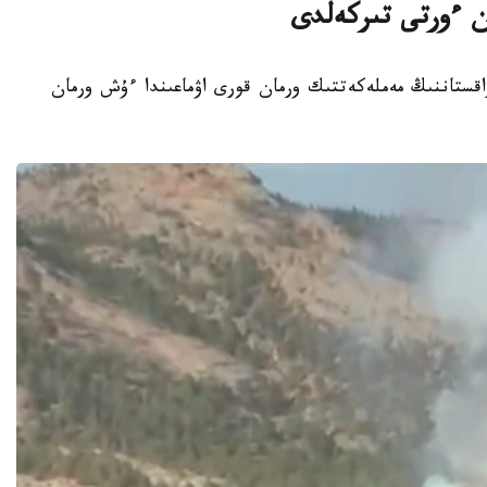
ان ءورتى تىركەلدى
ت - 2026-جىلعى 7-تامىزدا قازاقستاننىڭ مەملەكەتتىك ورمان قورى اۋماعىندا ءۇش ورمان