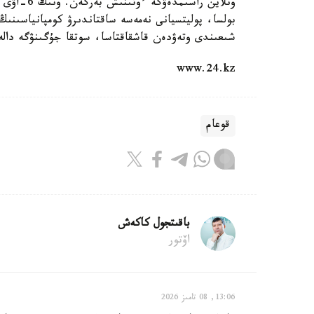
ونلاين را
بولسا، پوليتسيانى نەمەسە ساقتاندىرۋ كومپانياسىنى
شىعىندى وتەۋدەن قاشقاقتاسا، سوتقا جۇگىنۋگە دالە
www.24.kz
قوعام
باقىتجول كاكەش
اۆتور
13:06, 08 تامىز 2026