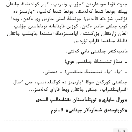
جىرت قۇبا جوندارمەن ءجۇرىپ وتىرىپ، ءبىر كولدەنەڭ جاتقان
بيىك جونعا شىعا كەلدىك. جونعا شىعا كەلىپ، ءبارىمىز دە
قۋانىپ شۋ ەتە قالدىق! جوننىڭ استى جازىق وي ەكەن. ويدا
كوپ جىلقى جاتىر ەكەن. كوزىن قاپتاعانە توماعاسىن جۇلىپ
العان زارىققان بۇركىتشە، اياعىمىزدىڭ استىندا جايىلىپ جاتقان
قالىڭ جىلقىعا قاراپ تۇردىق.
مادىبەكتەر جىلقىنى تاني كەتتى.
- مىناۋ تىنىستىڭ جىلقىسى عوي!
- ءيا، ءيا، تىنىستىڭ جىلقىسى! - دەستى.
جىلقىنى كورگەن سوڭ ءبارىمىز دە كوڭىلدەنىپ، مەن ءسال
اڭىرايىڭقىراپ، جىلقى جاتقان ويعا قاراي كەلەمىز...
«ورال ساپارى» توپتاماسىنان ىقشامدالىپ الىندى
«كوپتومدىق شىعارمالار جيناعى» 5-توم