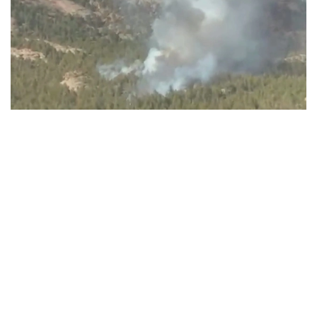
Видеодан алынған кадр
ءورتتىڭ بىرەۋى باتىس قازاقستان وبلىسىندا، تاعى ەكەۋى ۇلىتاۋ
جانە كوكشەتاۋ مەملەكەتتىك ۇلتتىق تابيعي پاركتەرىنىڭ
اۋماعىندا بولعان.
باتىس قازاقستان وبلىسىنداعى ءورت وشاعىن
«قازاۆياورمانقورعاۋ» رەسپۋبليكالىق مەملەكەتتىك قازىنالىق
كاسىپورنىنىڭ اۋە پاترۋلدەۋ توبى انىقتاعان. ءورت تۋرالى اقپارات
تۇسكەن بويدا ورمان مەكەمەلەرىنىڭ كۇشتەرى مەن قاجەتتى
تەحنيكاسى وقيعا ورنىنا جەدەل جىبەرىلدى.