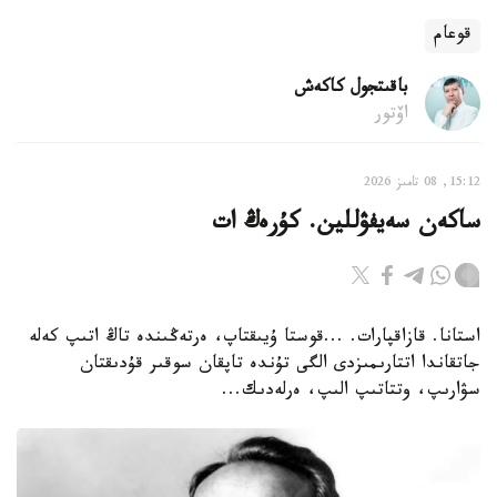
قوعام
باقىتجول كاكەش
اۆتور
15:12, 08 تامىز 2026
ساكەن سەيفۋللين. كۇرەڭ ات
استانا. قازاقپارات. ...قوستا ۇيىقتاپ، ەرتەڭىندە تاڭ اتىپ كەلە
جاتقاندا اتتارىمىزدى الگى تۇندە تاپقان سوقىر قۇدىقتان
سۋارىپ، وتتاتىپ الىپ، ەرلەدىك...