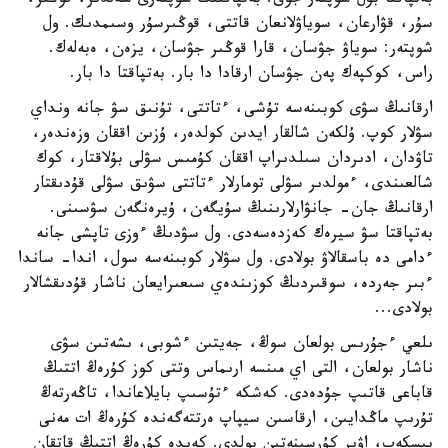
بەتپاقتا بۇل شوپتەر جوق. بەتپاقتىڭ شوپتەرى سەلدىر، قوڭىر،
سۇر، قۋارعان، سوياۋلانعان قاتتى، قوڭىرسۇر وسىمدىك. ول
شوپتەر: سوياۋ جۋسان، قارا قوڭىر جۋسان، يزەن، ەبەلەك.
راس، كوكپەك پەن جۋسان ارقادا دا بار. بەتپاقتا دا بار.
ارقانىڭ سۋى كوبىنەسە تۇشى، ءتاتتى، تۇنىق سۋ جانە ونداي
سۋلار كوپ. ۇلكەن شالقار ايدىن كولدەر، ۇزىن اققان وزەندەر،
تاۋدان، ادىردان سىلدىراپ اققان كۇمىس سۋلى بۇلاقتار، كوك
شالعىندى، ءمولدىر سۋلى تومارلار ءتاتتى سۋىق سۋلى قۇدىقتار
ارقانىڭ جان- جانۋارلارىنىڭ سۇيگەن، ۇيرەنگەن سۋسىنى.
بەتپاقتا سۋ سيرەك كەزدەسەدى. ول سۋدىڭ ءوزى تاپشى جانە
ءدامى دە باسقالاۋ بولادى. ول سۋلار كوبىنەسە سول، اندا- ساندا
ءبىر جەردە، سوقىردىڭ كوزىندەي سىعىرايعان ناشار قۇدىقشالار
بولادى...
ىلعي ءجۇرىس بولعان سوڭ، جەيتىن ءشوبى، ىشەتىن سۋى
ناشار بولعان، التى اي مىنسە ارىماس وتتى كوز كۇرەڭ اتتىڭ
قاباعى قاتىپ جۇدەدى. كەشكە ءتۇسىپ بايلاعاندا، تاڭەرتەڭ
تۇرىپ ماڭدايىن، ارقاسىن سيپاپ ەرتتەگەندە كۇرەڭ ات مەنى
يىسكەپ، اۋىر كۇرسىنەتىن بولدى. كەيدە كۇرەڭ اتتىڭ قاتقان