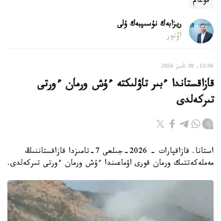
قوعام
ريزابەك نۇسىپبەك ۇلى
اۆتور
13:06, 08 تامىز 2026
قازاقستاندا ءبىر تاۋلىكتە ءۇش ورمان ءورتى
تىركەلدى
استانا. قازاقپارات - 2026-جىلعى 7-تامىزدا قازاقستاننىڭ
مەملەكەتتىك ورمان قورى اۋماعىندا ءۇش ورمان ءورتى تىركەلدى.