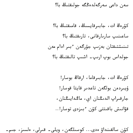
سەن داعى سەرگەلدەڭگە جولىقتىڭ با؟
كۇرەڭ ات، جابىرقايسىڭ، قامىقتىڭ با؟
ساعىنىپ سارىارقانى، تارىقتىڭ با؟
تىنىشتىقتان بەزىپ جۇرگەن ءبىر ادام مەن
جولداس بوپ ارىپ- اشىپ تالىقتىڭ با؟
كۇرەڭ ات، جابىرقاما، ارقاڭ بوسار!
ۇيىردەن بولگەن تاعدىر قايتا قوسار!
جارقىراپ الدىڭنان اي، ماڭدايىڭنان،
قۋانىش باقىتتى كۇن ءبىزدى توسار!..
كۇن سالقىنداۋ ەدى... كوسىلگەن، ويلى- قىرلى، ەلسىز، جىم-