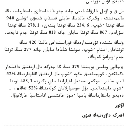
دەيدى اۋىل تۇرعىنى.
س ق و اۋىل شارۋاشىلىعى جانە جەر قاتىناستارى باسقارماسىنىڭ
مالىمەتىنشە، وڭىرگە مالدىڭ جايلى قىستاپ شىعۋى ءۇشىن 940
مىڭ توننا ءشوپ، 234,6 مىڭ توننا پىشەن، 278,1 مىڭ توننا
سۇرلەم، 867 مىڭ توننا سابان جانە 818 مىڭ توننا جەم قاجەت.
ونىڭ ىشىندە تۇرعىنداردىڭ قوراسىنداعى مالىنا 420 مىڭ
توننادان استام ءشوپ، سونشا شامادا سابان جانە 277 مىڭ توننا
جەم ازىرلەۋ كەرەك.
«جالپى وبلىس بويىنشا 379 مىڭ گا جەرگە مال ازىقتىق داقىلدار
ەگىلگەن. كوپجىلدىق ەكپە ءشوپ مال ازىقتىق القاپتاردىڭ %52
الىپ جاتىر. سوڭعى جەدەل اقپاراتقا ساي وڭىردە 488,3 توننا
ءشوپ دايىندالدى. بۇل جوسپارلاعان كولەمنىڭ %52 تەڭ»، -
دەيدى باسقارمانىڭ باسپا ءسوز حاتشىسى اناستاسيا حارلاموۆا.
اۆتور
اقەركە داۋرەنبەك قىزى