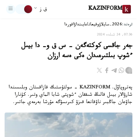
KAZINFORM
ق ز
ترەند:
2026-سايلاۋ
وقيعا
تاعايىنداۋ
اقوردا
07:36, 24 شىلدە 2024
جەر جاقسى كوكتەگەن - س ق و- دا بيىل
ءشوپ بىلتىرعىدان ەكى ەسە ارزان
پەتروپاۆل. KAZINFORM - سولتۇستىك قازاقستان وبلىسىندا
شارۋالار بيىل قالىڭ شىققان ءشوپتى شابا الماي وتىر. كۇنارا
جاۋعان جاڭبىر ناۋقانعا قىزۋ كىرىسۋگە مۇرشا بەرمەي جاتىر.