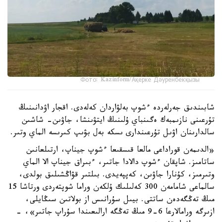
Фото: Kazinform/Ақерке Дәуренбекқызы
شابىندىق جەرلەردە ءشوپ بەلۋاردان كەلەدى. اقجار اۋدانىنىڭ
تۇرعىنى نازىمبەك ەگىنباي ۇلىنىڭ ايتۋىنشا، جاۋىن- شاشىن
سالدارىنان اۋىل تۇرعىندارى ىسكە بەل بۋىپ كىرىسە الماي وتىر.
«الدىمەن قوراداعى مالعا قىسقىعا ءشوپ جيناپ، ارتىلعانىن
ساتامىز. شاپقان ءشوپ دالادا جاتىر، ءبىراق جيناپ الا الماي
وتىرمىز، كۇنارا جاۋىن، كەپپەيدى. بىلتىر قۋاڭشىلىق بولدى،
سالماعى شامامەن 300 كەلىلىك ۇلكەن وراما شوپتەردى ورتاشا 15
مىڭ تەڭگەدەن ساتتى. بيىل سۇرانىس از بولاتىن سىڭايلى،
ازىرگە ورامالارعا 6-9 مىڭ تەڭگە ارالىعىندا سۇراپ جاتىر»، -