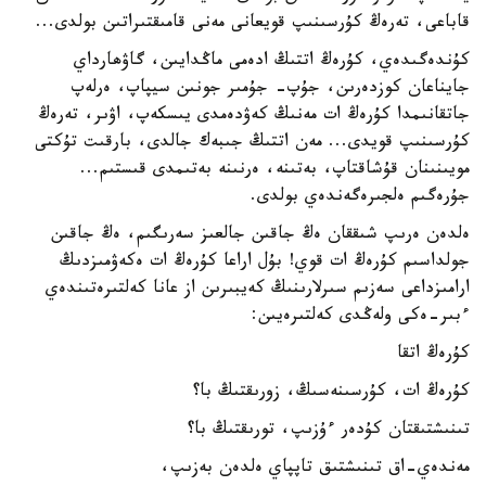
قاباعى، تەرەڭ كۇرسىنىپ قويعانى مەنى قامىقتىراتىن بولدى...
كۇندەگىدەي، كۇرەڭ اتتىڭ ادەمى ماڭدايىن، گاۋھارداي
جايناعان كوزدەرىن، جۇپ- جۇمىر جونىن سيپاپ، ەرلەپ
جاتقانىمدا كۇرەڭ ات مەنىڭ كەۋدەمدى يىسكەپ، اۋىر، تەرەڭ
كۇرسىنىپ قويدى... مەن اتتىڭ جىبەك جالدى، بارقىت تۇكتى
مويىنىنان قۇشاقتاپ، بەتىنە، ەرنىنە بەتىمدى قىستىم...
جۇرەگىم ەلجىرەگەندەي بولدى.
ەلدەن ەرىپ شىققان ەڭ جاقىن جالعىز سەرىگىم، ەڭ جاقىن
جولداسىم كۇرەڭ ات قوي! بۇل اراعا كۇرەڭ ات ەكەۋمىزدىڭ
ارامىزداعى سەزىم سىرلارىنىڭ كەيبىرىن از عانا كەلتىرەتىندەي
ءبىر-ەكى ولەڭدى كەلتىرەيىن:
كۇرەڭ اتقا
كۇرەڭ ات، كۇرسىنەسىڭ، زورىقتىڭ با؟
تىنىشتىقتان كۇدەر ءۇزىپ، تورىقتىڭ با؟
مەندەي-اق تىنىشتىق تاپپاي ەلدەن بەزىپ،