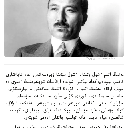
Фото: novoetv.kz
مەنىڭ اتىم ءشول وتىنا، ءشول سۋىنا ۇيرەنبەگەن ات، قاباقتارى
قاتىپ جۇدەپ كەلە جاتىر. شولدە ارقانىڭ شوپتەرىنىڭ ءبىرى دە
جوق. ارقادا مەنىڭ اتىم - كۇرەڭ اتتىڭ جەگەنى - جازدىگۇنى
جاسىل جىبەكتەي، كۇزدى كۇنى سارى جىبەكتەي جۇمساق،
جۇپار ءيىستى، ءتاتتى شوپتەر ەدى. ول شوپتەر: بەتەگە، تارلاۋ،
كوك جۋسان، قارا جۋسان، جوڭىشقا، قياق، بيدايىق، كودە،
شالعىن، ميا، مايسا جانە تولىپ جاتقان ادەمى شوپتەر.