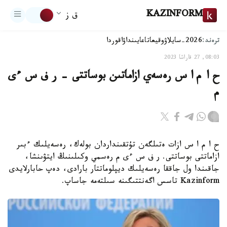
KAZINFORM
ق ز
ترەند:
2026-سايلاۋ
وقيعا
تاعايىنداۋ
اقوردا
08:03, 27 قاراشا 2023
ح ا م ا س رەسەي ازاماتىن بوساتتى – ر ف س ءى
م
ح ا م ا س ازات ەتىلگەن تۇتقىنداردان بولەك، رەسەيلىك ءبىر
ازاماتتى بوساتتى. ر ف س ءى م رەسمي وكىلىنىڭ ايتۋىنشا،
جاقىندا ول جاققا رەسەيلىك ديپلوماتتار بارادى، دەپ حابارلايدى
Kazinform تاسس اگەنتتىگىنە سىلتەمە جاساپ.