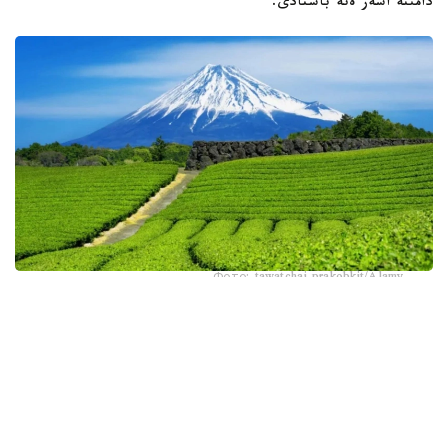
دامىنە اسەر ەتە باستادى.
Фото: tawatchai prakobkit/Alamy
اسىرەسە جازعى اپتاپ، جىلى تۇندەر جانە كوكتەمدەگى اۋا
رايىنىڭ قۇبىلمالىلىعى شاي بۇتالارىنا قوسىمشا سالماق ءتۇسىرىپ
وتىر. عالىمدار ماسەلەنى شەشۋ ءۇشىن ىستىققا ءتوزىمدى
سۇرىپتاردى گەنومدىق ادىستەرمەن ىرىكتەۋگە كىرىسكەن، دەپ
حابارلايدى turkystan.kz newscientist.com-عا سىلتەمە