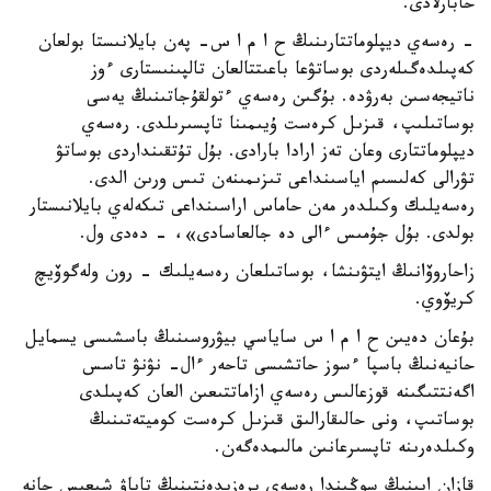
حابارلادى.
- رەسەي ديپلوماتتارىنىڭ ح ا م ا س- پەن بايلانىستا بولعان
كەپىلدەگىلەردى بوساتۋعا باعىتتالعان تالپىنىستارى ءوز
ناتيجەسىن بەرۋدە. بۇگىن رەسەي ءتولقۇجاتىنىڭ يەسى
بوساتىلىپ، قىزىل كرەست ۇيىمىنا تاپسىرىلدى. رەسەي
ديپلوماتتارى وعان تەز ارادا بارادى. بۇل تۇتقىنداردى بوساتۋ
تۋرالى كەلىسىم اياسىنداعى تىزىمىنەن تىس ورىن الدى.
رەسەيلىك وكىلدەر مەن حاماس اراسىنداعى تىكەلەي بايلانىستار
بولدى. بۇل جۇمىس ءالى دە جالعاسادى»، - دەدى ول.
زاحاروۆانىڭ ايتۋىنشا، بوساتىلعان رەسەيلىك - رون ولەگوۆيچ
كريۆوي.
بۇعان دەيىن ح ا م ا س ساياسي بيۋروسىنىڭ باسشىسى يسمايل
حانيەنىڭ باسپا ءسوز حاتشىسى تاحەر ءال- نۋنۋ تاسس
اگەنتتىگىنە قوزعالىس رەسەي ازاماتتىعىن العان كەپىلدى
بوساتىپ، ونى حالىقارالىق قىزىل كرەست كوميتەتىنىڭ
وكىلدەرىنە تاپسىرعانىن مالىمدەگەن.
قازان ايىنىڭ سوڭىندا رەسەي پرەزيدەنتىنىڭ تاياۋ شىعىس جانە