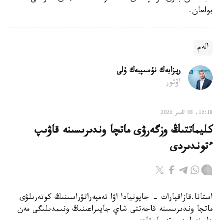
بولعان.
الەم
ريزابەك نۇسىپبەك ۇلى
اۆتور
16:18, 08 تامىز 2026
كليماتتىڭ وزگەرۋى ماتچا وندىرىسىنە قاۋىپ
ءتوندىردى
استانا.قازاقپارات - جاپونيادا اۋا تەمپەراتۋراسىنىڭ كوتەرىلۋى
ماتچا وندىرىسىنە قاجەتتى شاي جاپىراعىنىڭ ونىمدىلىگى مەن