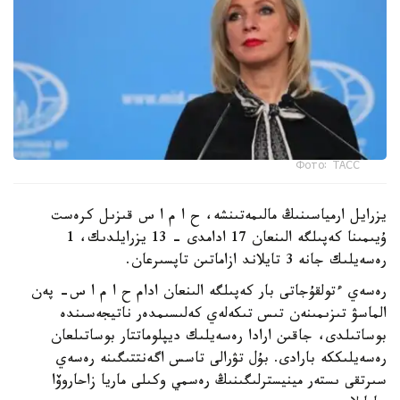
Фото: ТАСС
يزرايل ارمياسىنىڭ مالىمەتىنشە، ح ا م ا س قىزىل كرەست
ۇيىمىنا كەپىلگە الىنعان 17 ادامدى - 13 يزرايلدىك، 1
رەسەيلىك جانە 3 تايلاند ازاماتىن تاپسىرعان.
رەسەي ءتولقۇجاتى بار كەپىلگە الىنعان ادام ح ا م ا س- پەن
الماسۋ تىزىمىنەن تىس تىكەلەي كەلىسىمدەر ناتيجەسىندە
بوساتىلدى، جاقىن ارادا رەسەيلىك ديپلوماتتار بوساتىلعان
رەسەيلىككە بارادى. بۇل تۋرالى تاسس اگەنتتىگىنە رەسەي
سىرتقى ىستەر مينيسترلىگىنىڭ رەسمي وكىلى ماريا زاحاروۆا