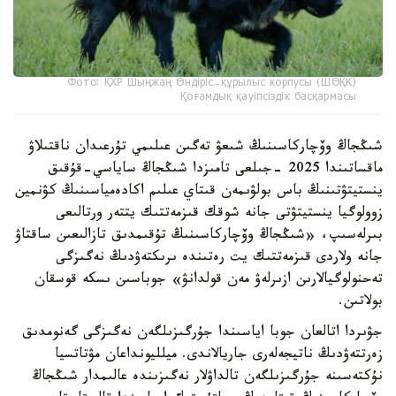
Фото: ҚХР Шыңжаң Өндіріс-құрылыс корпусы (ШӨҚК)
Қоғамдық қауіпсіздік басқармасы
شىڭجاڭ وۆچاركاسىنىڭ شىعۋ تەگىن عىلىمي تۇرعىدان ناقتىلاۋ
ماقساتىندا 2025 -جىلعى تامىزدا شىڭجاڭ ساياسي-قۇقىق
ينستيتۋتىنىڭ باس بولۋىمەن قىتاي عىلىم اكادەمياسىنىڭ كۋنمين
زوولوگيا ينستيتۋتى جانە شوقك قىزمەتتىك يتتەر ورتالىعى
بىرلەسىپ، «شىڭجاڭ وۆچاركاسىنىڭ تۇقىمدىق تازالىعىن ساقتاۋ
جانە ولاردى قىزمەتتىك يت رەتىندە ىرىكتەۋدىڭ نەگىزگى
تەحنولوگيالارىن ازىرلەۋ مەن قولدانۋ» جوباسىن ىسكە قوسقان
بولاتىن.
جۋىردا اتالعان جوبا اياسىندا جۇرگىزىلگەن نەگىزگى گەنومدىق
زەرتتەۋدىڭ ناتيجەلەرى جاريالاندى. ميلليونداعان مۋتاتسيا
نۇكتەسىنە جۇرگىزىلگەن تالداۋلار نەگىزىندە عالىمدار شىڭجاڭ