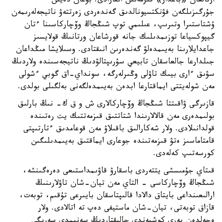
ارنالعان «باعدار» قىزمەتىن اتقارادى. بۇعان دەيىن
جۇرگىزىلگەن فۋنكتسيونالدىق گەندەردى زەرتتەۋ ناتيجەلەرىمەن
ۇشتاستىرا وتىرىپ، عىلىمي توپ شىڭجاڭ وۆچاركاسىنا ءتان
گيپوكسياعا توزىمدىلىك جانە قورشاعان ورتانىڭ قولايسىز
جاعدايلارىنا بەيىمدەلۋ گەندەرىن انىقتادى. وسىلايشا مىڭداعان
جىلدارعا جالعاسقان تابيعي سۇرىپتالۋدىڭ ناتيجەسىندە ولاردىڭ
سۋىق ءارى بيىك تاۋلى وڭىرلەرگە، سونداي-اق گوبي ءشولى
مەن شولەيتتى ايماقتارعا ابدەن بەيىمدەلگەنى بەلگىلى بولدى.
قازىرگى ۋاقىتتا شىڭجاڭ وۆچاركالارى ش و ق ك- نىڭ بارلىق
بولىمدەرى مەن قالالارىندا شتاتتىق قىزمەتتىك يت رەتىندە
قولدانىلادى. ولار شەكارالىق باقىلاۋ مەن قوعامدىق ءتارتىپتى
قامتاماسىز ەتۋ قىزمەتىندە جوعارى ايماقتىق بەيىمدىلىگىن
كورسەتىپ كەلەدى.
قىتاي جۇمىسشى يتتەردى باسقارۋ قاۋىمداستىعى دەرەگىنشە،
شىڭجاڭ وۆچاركاسى - التاي مەن تيان-شان تاۋلارىنىڭ
ارالىعىنداعى بايتاق دالادا قالىپتاسقان بايىرعى تۇقىم، توبەت،
قازاق توبەتى، تيان-شان ماستيفى دەپ تە اتالادى. ولار
ەجەلدەن بەرى كوشپەندى حالىقتاردىڭ سەنىمدى سەرىگى