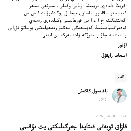
افريكا ەلدەرى بويىنشا ارنايى وكىلى، سىرتقى ىستەر
ءمينيسترىنىڭ ورىنباسارى ميحايل بوگدانوۆ ت ا س س
اگەنتتىگىنە ح ا م ا س قوزعالىسى وكىلدەرى رەسەي
فەدەراتسياسىنىڭ كەپىلدەگى سەگىز رەسەيلىكتى بوساتۋ تۋرالى
وتىنىشىنە جاۋاپ بەرۋگە ۋادە بەرگەنىن ايتتى.
اۆتور
اسحات رايقۇل
الەم
باقىتجول كاكەش
اۆتور
17:24, 08 تامىز 2026
قازاق توبەتى قىتايدا جەرگىلىكتى يت تۇقىمى