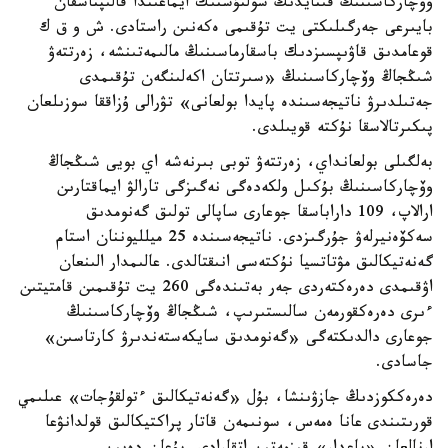
وۆچاركاسىنىڭ قىتايدىڭ سولتۇستىك ايماعىندا قالىپتاسقان
بايىرعى جەرگىلىكتى يت تۇقىمى ەكەنىن راستادى. ش و ق ك
قوعامدىق قاۋىپسىزدىك باسقارماسىنىڭ مالىمەتىنشە، زەرتتەۋ
شىڭجاڭ وۆچاركاسىنىڭ «سىرتتان اكەلىنگەن تۇقىمدى
جەتىلدىرۋ ناتيجەسىندە پايدا بولعانى» تۋرالى ۇزاققا سوزىلعان
پىكىرتالاسقا نۇكتە قويىلدى.
بەلگىلى بولعانداي، زەرتتەۋ توبى بىرنەشە اي بويى شىڭجاڭ
وۆچاركاسىنىڭ بۇكىل ولكەدەگى نەگىزگى تارالۋ ايماقتارىن
ارالاپ، 109 داراباسقا جوعارى ساپالى تولىق گەنومدىق
سەكۆەنيرلەۋ جۇرگىزدى. ناتيجەسىندە 25 ميلليوننان استام
گەنەتيكالىق مۋتاتسيا نۇكتەسى انىقتالدى. عالىمدار الىنعان
اۋقىمدى دەرەكتەردى جەر بەتىندەگى 260 يت تۇقىمىن قامتيتىن
ءىرى دەرەكقورمەن سالىستىرىپ، شىڭجاڭ وۆچاركاسىنىڭ
جوعارى دالدىكتەگى «گەنومدىق سايكەستەندىرۋ كارتاسىن»
جاسادى.
دەرەككوزدىڭ جازۋىنشا، بۇل «گەنەتيكالىق ءتولقۇجات» عىلىمي
قورىتىندى عانا ەمەس، سونىمەن قاتار پراكتيكالىق قولدانۋعا