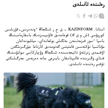
رەتىندە تانىلدى
استانا. KAZINFORM – ق ح ر شىڭجاڭ ءوندىرىس-قۇرىلىس
كورپۋسى (ش و ق ك) قوعامدىق قاۋىپسىزدىك باسقارماسىنىڭ
باسپا ءسوز قىزمەتىنەن بەلگىلى بولعانداي، ميلليونداعان
مۋتاتسيا نۇكتەسىن قامتيتىن گەنومدىق كارتاعا جۇرگىزىلگەن
اۋقىمدى زەرتتەۋ ناتيجەسىندە شىڭجاڭ وۆچاركاسى سولتۇستىك
قىتاي وڭىرىندە قالىپتاسقان بايىرعى جانە دەربەس جەرگىلىكتى
تۇقىم رەتىندە تانىلدى.