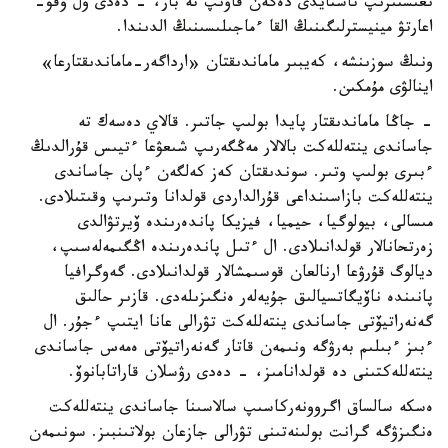
ىعىستىرىپ تاستايدى دەگەن قاۋىپ تە بار، - دەدى ول وقۋ-
اعارتۋ مينيسترلىگىنىڭ القا ءماجىلىسىنىڭ الدىندا.
ونىڭ سوزىنشە، كەيبىر ماماندىقتان «ارداگەر-ماماندىقتارعا»
اينالۋى مۇمكىن.
- جاڭا ماماندىقتار پايدا بولىپ جاتىر. قالاي دەسەك تە
جاساندى ينتەللەكت بالالار مەڭگەرىپ شىعۋعا ءتيىس قۇرالدىڭ
ءبىرى بولىپ وتىر. سوندىقتان كەز كەلگەن ءپان جاساندى
ينتەللەكت بازاسىنداعى قۇرالداردى قولدانا وتىرىپ وقىتىلادى.
مىسالى، بيولوگيا، حيميا، فيزيكا پاندەرىندە ۆيرتۋالدى
زەرتحانالار قولدانىلادى. ال ءتىل پاندەرىندە اڭگىمەلەسىپ،
ديالوگ قۇرۋعا ارنالعان قوسىمشالار قولدانىلادى. گەوگرافيا
پانىندە ناۆيگاتسيالىق جۇيەلەر ەنگىزىلەدى. قازىر حالىق
گەنەراتيۆتى جاساندى ينتەللەكت تۋرالى عانا ايتىپ ءجۇر. ال
ءبىز ءبىلىم بەرۋگە ونىمەن قاتار گەنەراتيۆتى ەمەس جاساندى
ينتەللەكتىنى دە قولدانامىز، - دەدى رۋسلان قاراتابانوۆ.
ەسكە سالساق اگروونەركاسىپ سالاسىنا جاساندى ينتەللەكت
ەنگىزۋگە گرانت بولىنەتىنى تۋرالى جازعان بولاتىنبىز. سونىمەن