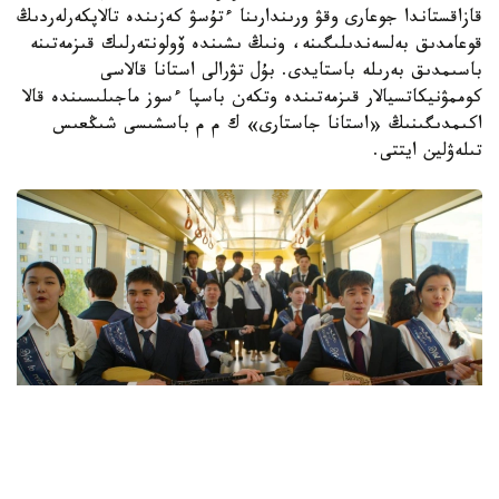
قازاقستاندا جوعارى وقۋ ورىندارىنا ءتۇسۋ كەزىندە تالاپكەرلەردىڭ
قوعامدىق بەلسەندىلىگىنە، ونىڭ ىشىندە ۆولونتەرلىك قىزمەتىنە
باسىمدىق بەرىلە باستايدى. بۇل تۋرالى استانا قالاسى
كوممۋنيكاتسيالار قىزمەتىندە وتكەن باسپا ءسوز ماجىلىسىندە قالا
اكىمدىگىنىڭ «استانا جاستارى» ك م م باسشىسى شىڭعىس
تىلەۋلين ايتتى.
فوتو: استانا اكىمدىگى