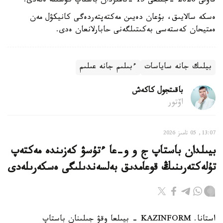
قاۋلى 2026 -جىلعى 15 -تامىزدان باستاپ كۇشىنە ەنەدى.
ەسكە سالايىق، بۇعان دەيىن مەكتەپتەردەگى كانيكۋل مەن
ەمتيحان كەستەسى بەكىتىلگەنى حابارلانعان ەدى.
بيلىك جانە ساياسات
ءبىلىم جانە عىلىم
باقىتجول كاكەش
اۆتور
13:07, 05 تامىز 2026
بيىلدان باستاپ ج و و-عا ءتۇسۋ كەزىندە مەكتەپ
تۇلەكتەرىنىڭ قوعامدىق بەلسەندىلىگى ەسكەرىلەدى
استانا. KAZINFORM - بيىلعا وقۋ جىلىنان باستاپ