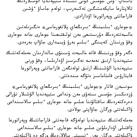
باستاپ ءۇش جۇمىس كۇنى ىشىندە ستيپەنديا الۋشىلاردىڭ
تالاپتارعا سايكەستىگىن تەكسەرىپ، تولەم جاساۋ ءۇشىن
قاراجاتتى وپەراتورعا اۋدارادى.
«جوعارى ءبىلىمنىڭ ءبىرىڭعاي پلاتفورماسى» ەنگىزىلەتىن
مالىمەتتەردىڭ دۇرىستىعى مەن تولىقتىعىنا جوعارى جانە جوعارى
وقۋ ورنىنان كەيىنگى ءبىلىم بەرۋ ۇيىمدارى جاۋاپ بەرەدى.
ەگەر وقۋ ورنىنىڭ قاتە مالىمەت ۇسىنۋى سالدارىنان مەملەكەتتىك
ستيپەنديا ارتىق نەمەسە نەگىزسىز اۋدارىلسا، وقۋ ورنى
ستيپەنديا الۋشىنىڭ ارتىق تولەنگەن قاراجاتتى وپەراتورعا
قايتارۋىن قامتاماسىز ەتۋگە مىندەتتى.
سونىمەن قاتار «جوعارى ءبىلىمنىڭ ءبىرىڭعاي پلاتفورماسى»
ۇزدىكسىز جۇمىس ىستەۋى مەن ونداعى ستيپەنديا الۋشىلار تۋرالى
دەرەكتەردىڭ ساقتالۋىنا عىلىم جانە جوعارى ءبىلىم سالاسىنداعى
ۋاكىلەتتى ورگان جاۋاپتى بولادى.
مەملەكەتتىك ستيپەنديا تولەۋگە قاجەتتى قاراجاتتىڭ وپەراتورعا
ۋاقتىلى اۋدارىلۋىن عىلىم جانە جوعارى ءبىلىم سالاسىنداعى
ۋاكىلەتتى ورگان مەن ءتيىستى سالالاردىڭ وزگە دە ۋاكىلەتتى