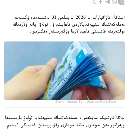
استانا. قازاقپارات - 2026 -جىلعى 31 -شىلدەدە ۇكىمەت
مەملەكەتتىك ستيپەنديالاردى تاعايىنداۋ، تولەۋ جانە ولاردىڭ
مولشەرىنە قاتىستى قاعيدالارعا وزگەرىستەر ەنگىزدى.
Фото: Алина Тулеубаева/Kazinform
جاڭا تارتىپكە سايكەس، مەملەكەتتىك ستيپەنديا تولەۋ بارىسىندا
وپەراتور مەن جوعارى جانە جوعارى وقۋ ورنىنان كەيىنگى ءبىلىم