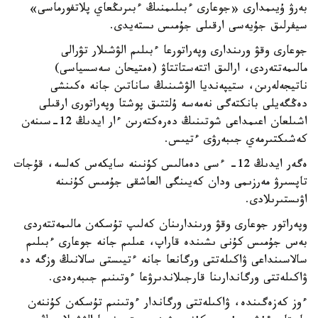
بەرۋ ۇيىمدارى «جوعارى ءبىلىمنىڭ ءبىرىڭعاي پلاتفورماسى»
سيفرلىق جۇيەسى ارقىلى جۇمىس ىستەيدى.
جوعارى وقۋ ورىندارى وپەراتورعا ءبىلىم الۋشىلار تۋرالى
مالىمەتتەردى، ارالىق اتتەستاتتاۋ (ەمتيحان سەسسياسى)
ناتيجەلەرىن، ستيپەنديا الۋشىنىڭ ساناتىن جانە ەكىنشى
دەڭگەيلى بانكتەگى نەمەسە ۇلتتىق پوشتا وپەراتورى ارقىلى
اشىلعان اعىمداعى شوتىنىڭ دەرەكتەرىن ءار ايدىڭ 12-سىنەن
كەشىكتىرمەي جىبەرۋى ءتيىس.
ەگەر ايدىڭ 12- ءسى دەمالىس كۇنىنە سايكەس كەلسە، قۇجات
تاپسىرۋ مەرزىمى ودان كەيىنگى العاشقى جۇمىس كۇنىنە
اۋىستىرىلادى.
وپەراتور جوعارى وقۋ ورىندارىنان كەلىپ تۇسكەن مالىمەتتەردى
بەس جۇمىس كۇنى ىشىندە قاراپ، عىلىم جانە جوعارى ءبىلىم
سالاسىنداعى ۋاكىلەتتى ورگانعا جانە ءتيىستى سالانىڭ وزگە دە
ۋاكىلەتتى ورگاندارىنا قارجىلاندىرۋعا ءوتىنىم جىبەرەدى.
ءوز كەزەگىندە، ۋاكىلەتتى ورگاندار ءوتىنىم تۇسكەن كۇننەن