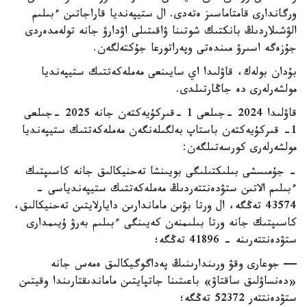
ورگاندارى قامتاماسىز ەتەدى. ال ستيپەنديا قاراجاتىن ءبىلىم
الۋشىلاردىڭ بانكتىك شوتىنا ۋاقىتىلى اۋدارۋ جانە تولەمدەردى
جۇزەگە اسىرۋ مىندەتى وپەراتورعا جۇكتەلگەن.
بۇدان بولەك، قاۋلىدا اي سايىنعى مەملەكەتتىك ستيپەنديا
مولشەرلەرى دە جاڭارتىلدى.
قاۋلىدا 2024 -جىلعى 1 -قىركۇيەكتەن جانە 2025 -جىلعى
1- قىركۇيەكتەن باستاپ بەلگىلەنگەن مەملەكەتتىك ستيپەنديا
مولشەرلەرى كورسەتىلگەن:
- جۇمىسشى بىلىكتىلىگى بويىنشا تەحنيكالىق جانە كاسىپتىك
ءبىلىم الاتىن ستۋدەنتتەردىڭ مەملەكەتتىك ستيپەندياسى -
43574 تەڭگە، ال ورتا بۋىن ماماندارىن دايارلايتىن تەحنيكالىق،
كاسىپتىك جانە ورتا بىلىمنەن كەيىنگى ءبىلىم بەرۋ ۇيىمدارى
ستۋدەنتتەرىنە - 41896 تەڭگە؛
— جوعارى وقۋ ورىندارىنىڭ پەداگوگيكالىق ەمەس جانە
«دەنساۋلىق ساقتاۋ» باعىتىنا جاتپايتىن ماماندىقتارىندا وقيتىن
ستۋدەنتتەر 52372 تەڭگە؛