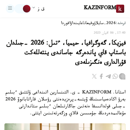
KAZINFORM
ق ز
ترەند:
2026-سايلاۋ
وقيعا
تاعايىنداۋ
اقوردا
17:40, 06 اقپان 2025
فيزيكا، گەوگرافيا، حيميا، ءتىل: 2026 -جىلدان
باستاپ قاي پاندەرگە جاساندى ينتەللەكت
قۇرالدارى ەنگىزىلەدى
استانا. KAZINFORM - ى. التىنسارين اتىنداعى ۇلتتىق ءبىلىم
بەرۋ اكادەمياسىنىڭ ۆيتسە-پرەزيدەنتى رۋسلان قاراتابانوۆ 2026
-جىلى قولدانىسقا ەنەتىن جاڭارتىلعان ءبىلىم ستاندارتى
مۇعالىمدەردىڭ جۇمىسىن قالاي وزگەرتەتىنىن ايتتى.