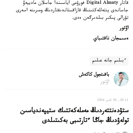
قاتار Digital Almaty فورۋمى اياسىندا جاسلان مادييەۆ
جاساندى ينتەللەكتىنىڭ قازاقستاندىقتاردىڭ ومىرىنە اسەرى
تۋرالى پىكىر بىلدىرگەن ەدى.
اۆتور
ەسىمجان ناقتىباي
ءبىلىم جانە عىلىم
باقىتجول كاكەش
اۆتور
20:11, 05 تامىز 2026
ستۋدەنتتەردىڭ مەملەكەتتىك ستيپەندياسىن
تولەۋدىڭ جاڭا ءتارتىبى بەكىتىلدى