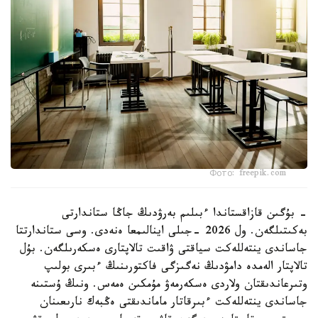
Фото: freepik.com
- بۇگىن قازاقستاندا ءبىلىم بەرۋدىڭ جاڭا ستاندارتى
بەكىتىلگەن. ول 2026 -جىلى اينالىمعا ەنەدى. وسى ستاندارتتا
جاساندى ينتەللەكت سياقتى ۋاقىت تالاپتارى ەسكەرىلگەن. بۇل
تالاپتار الەمدە دامۋدىڭ نەگىزگى فاكتورىنىڭ ءبىرى بولىپ
وتىرعاندىقتان ولاردى ەسكەرمەۋ مۇمكىن ەمەس. ونىڭ ۇستىنە
جاساندى ينتەللەكت ءبىرقاتار ماماندىقتى ەڭبەك نارىعىنان