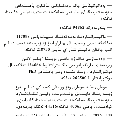
— پەداگوگيكالىق جانە «دەنساۋلىق ساقتاۋ» باعىتىنداعى
ستۋدەنتتەردىڭ اي سايىنعى مەملەكەتتىك ستيپەندياسى 84 مىڭ
تەڭگە؛
— ينتەرندەرگە 94862 تەڭگە؛
— ماگيسترانتتاردىڭ مەملەكەتتىك ستيپەندياسى 117098
تەڭگەگە دەيىن وسەدى. ال «نازاربايەۆ ۋنيۆەرسيتەتىندە» ءبىلىم
الىپ جاتقان ماگيسترانتتار اي سايىن 218750 تەڭگە؛
— «دەنساۋلىق ساقتاۋ» باعىتى بويىنشا ءبىلىم الاتىن
رەزيدەنت-دارىگەرلەر مەن ماگيسترانتتارعا 134664 تەڭگە، ال
دوكتورانتتارعا، ونىڭ ىشىندە وسى باعىتتاعى PhD
دوكتورانتتارىنا 262500 تەڭگە؛
- جوعارى جانە جوعارى وقۋ ورنىنان كەيىنگى ءبىلىم بەرۋ
ۇيىمدارىنىڭ دايىندىق بولىمدەرىندە وقيتىن تىڭداۋشىلارعا
ستۋدەنتتەردىڭ مەملەكەتتىك ستيپەندياسىنىڭ 85 پايىزى
كولەمىندە، ياعني 40065 تەڭگە/44516 تەڭگە بەرىلەدى.