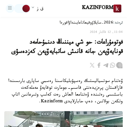
KAZINFORM
ق ز
ترەند:
2026-سايلاۋ
وقيعا
تاعايىنداۋ
اقوردا
11:04, 12 قاڭتار 2024
فوتومۇراعات: حو شي ميننىڭ دىنمۇحامەد
قونايەۆپەن جانە قانىش ساتبايەۆپەن كەزدەسۋى
ۆەتنام سوتسياليستىك رەسپۋبليكاسىنا رەسمي ساپارى بارىسىندا
قازاقستان پرەزيدەنتى قاسىم-جومارت توقايەۆ مەملەكەت
باسشىسى رەتىندە ۆەتنامعا العاش رەت كەلىپ وتىرعانىن اتاپ
وتكەن بولاتىن، دەپ حابارلايدى Kazinform.