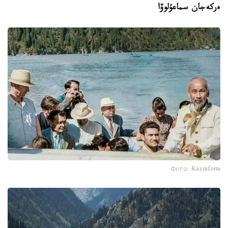
ەركەجان سماعۇلوۆا
Фото: Kazinform