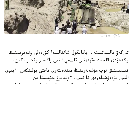
Фото: ҚМА
تەرگەۋ مالىمەتىنشە، جامانكول شاتقالىندا كۇردەلى وندىرىستىك
وڭدەۋدى قاجەت ەتپەيتىن تابيعي التىن زاڭسىز وندىرىلگەن.
قىلمىستىق توپ مۇشەلەرىنىڭ مىندەتتەرى ناقتى بولىنگەن. ءبىرى
التىن ىزدەۋشىلەردى تارتىپ، ءوندىرۋ جۇمىستارىن
ۇيىمداستىرسا، ەندى ءبىرى التىندى تاسىمالداۋ مەن ساتۋعا
جاۋاپ بەرگەن. قالعاندارى قاۋىپسىزدىكتى قامتاماسىز ەتىپ
وتىرعان.
«زاڭسىز ارەكەتتى جاسىرۋ ءۇشىن اۋماقتىڭ اينالاسىنا
باقىلاۋشىلار قويىلىپ، موتوتسيكل مىنگەن ادامدار ماڭايدى
تورۋىلداعان. ولار بوگدە ادامداردىڭ نەمەسە مەملەكەتتىك