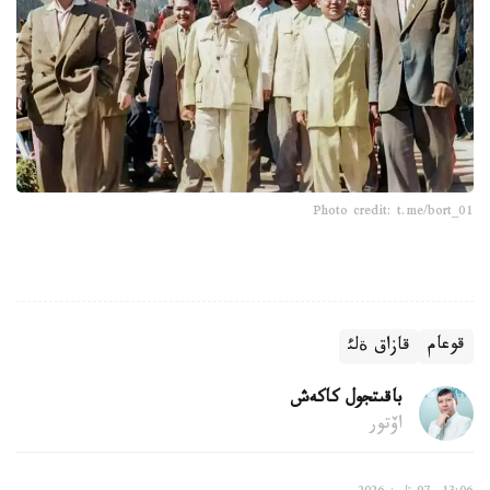
Photo credit: t.me/bort_01
قوعام
قازاق ةلئ
باقىتجول كاكەش
اۆتور