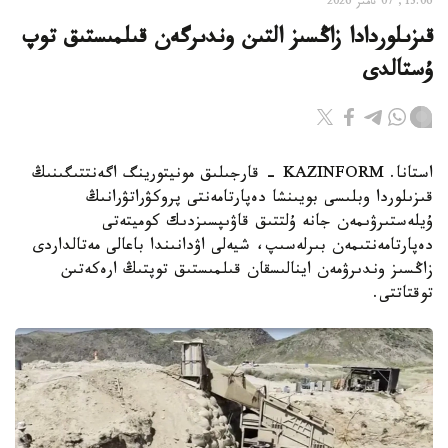
13:06, 07 تامىز 2026
قىزىلوردادا زاڭسىز التىن وندىرگەن قىلمىستىق توپ
ۇستالدى
استانا. KAZINFORM - قارجىلىق مونيتورينگ اگەنتتىگىنىڭ
قىزىلوردا وبلىسى بويىنشا دەپارتامەنتى پروكۋراتۋرانىڭ
ۇيلەستىرۋىمەن جانە ۇلتتىق قاۋىپسىزدىك كوميتەتى
دەپارتامەنتىمەن بىرلەسىپ، شيەلى اۋدانىندا باعالى مەتالداردى
زاڭسىز وندىرۋمەن اينالىسقان قىلمىستىق توپتىڭ ارەكەتىن
توقتاتتى.