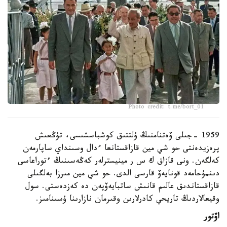
Photo credit: t.me/bort_01
1959 -جىلى ۆەتنامنىڭ ۇلتتىق كوشباسشىسى، تۇڭعىش
پرەزيدەنتى حو شي مين قازاقستانعا ءدال وسىنداي ساپارمەن
كەلگەن. ونى قازاق ك س ر مينيسترلەر كەڭەسىنىڭ ءتوراعاسى
دىنمۇحامەد قونايەۆ قارسى الدى. حو شي مين مىرزا بەلگىلى
قازاقستاندىق عالىم قانىش ساتبايەۆپەن دە كەزدەستى. سول
وقيعالاردىڭ تاريحي كادرلارىن وقىرمان نازارىنا ۇسىنامىز.
اۆتور