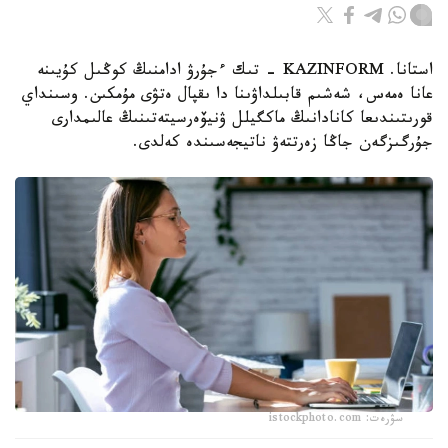
استانا. KAZINFORM - تىك ءجۇرۋ ادامنىڭ كوڭىل كۇيىنە
عانا ەمەس، شەشىم قابىلداۋىنا دا ىقپال ەتۋى مۇمكىن. وسىنداي
قورىتىندىعا كانادانىڭ ماكگيلل ۋنيۆەرسيتەتىنىڭ عالىمدارى
جۇرگىزگەن جاڭا زەرتتەۋ ناتيجەسىندە كەلدى.
سۋرەت: istockphoto.com