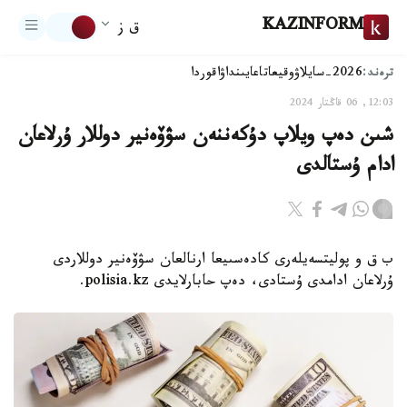
KAZINFORM
ق ز
ترەند:
2026-سايلاۋ
وقيعا
تاعايىنداۋ
اقوردا
12:03, 06 قاڭتار 2024
شىن دەپ ويلاپ دۇكەننەن سۋۆەنير دوللار ۇرلاعان
ادام ۇستالدى
ب ق و پوليتسەيلەرى كادەسىيعا ارنالعان سۋۆەنير دوللاردى
ۇرلاعان ادامدى ۇستادى، دەپ حابارلايدى polisia.kz.