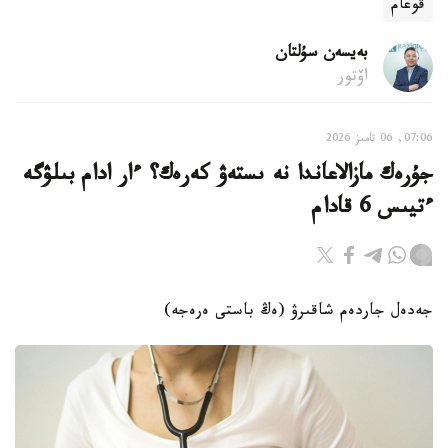
قوعام
بەيسەن سۇلتان
اۆتور
07:06, 06 تامىز 2026
جۇرەك مازالاعاندا نە ىستەۋ كەرەك؟ ءار ادام بىلۋگە
ءتيىس 6 قادام
جەدەل جاردەم شاقىرۋ (ەڭ باستى ەرەجە)