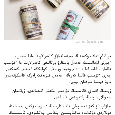
Фото: freepik.com
ەر ادام تەك دۇكەننىڭ بەينەباقىلاۋ كامەرالارىنا عانا ەمەس،
ءبورلى اۋدانىنىڭ جەدەل باسقارۋ ورتالىعى كامەرالارىنا دا ءتۇسىپ
قالعان. كامەراعا ەر ادام وقيعا ورنىنان كولىككە ءمىنىپ كەتكەن
جەرى ءتۇسىپ قالسا كەرەك. جەدەل قىزمەتكەرلەرگە قاسكۇنەمدى
تابۋ قيىنعا سوققان جوق.
ۇرىنىڭ اقساي قالاسىنىڭ تۇرعىنى ەكەنى انىقتالدى. ۇرلانعان
«دوللار» ونىڭ پاتەرىنەن تابىلدى.
جاۋاپ الۋ كەزىندە وعان تانىستارىنىڭ ءبىرى دۇكەن يەسىنىڭ
دوللاردى دۇكەندە ساقتايتىنىن ايتقانىن جەتكىزدى. تانىسىنىڭ