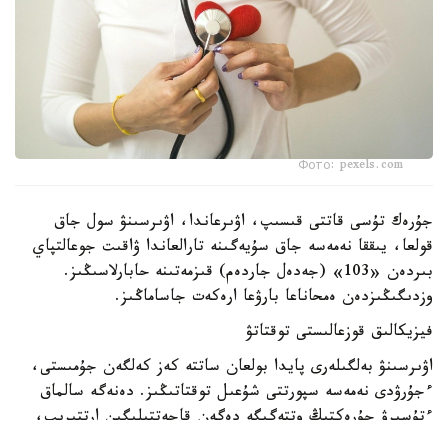
Фото: pexels.com
جۇرەك تۇسى قاتتى قىسىپ، اۋىرعاندا، اۋىرسىنۋ سول جاق
قولعا، يىققا نەمەسە جاق سۇيەگىنە تارالعاندا ۋاقىت جوعالتپاي
بىردەن «103» (جەدەل جاردەم) قىزمەتىنە حابارلاسىڭىز.
وزدىگىڭىزدەن ەمحاناعا بارۋعا ارەكەت جاساماڭىز.
فيزيكالىق قوزعالىستى توقتاتۋ
اۋىرسىنۋ بەلگىلەرى پايدا بولعان ساتتە كەز كەلگەن جۇمىستى،
ءجۇرۋدى نەمەسە سپورتتى شۇعىل توقتاتىڭىز. دەنەگە سالماق
ءتۇسىرۋ جۇرەكتىڭ وتتەگىگە دەگەن قاجەتتىلىگىن ارتتىرىپ،
جاعدايدى قيىنداتادى.