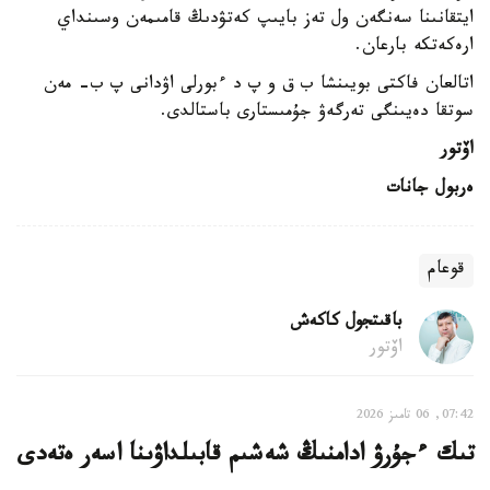
ايتقانىنا سەنگەن ول تەز بايىپ كەتۋدىڭ قامىمەن وسىنداي
ارەكەتكە بارعان.
اتالعان فاكتى بويىنشا ب ق و پ د ءبورلى اۋدانى پ ب- مەن
سوتقا دەيىنگى تەرگەۋ جۇمىستارى باستالدى.
اۆتور
ەربول جانات
قوعام
باقىتجول كاكەش
اۆتور
07:42, 06 تامىز 2026
تىك ءجۇرۋ ادامنىڭ شەشىم قابىلداۋىنا اسەر ەتەدى