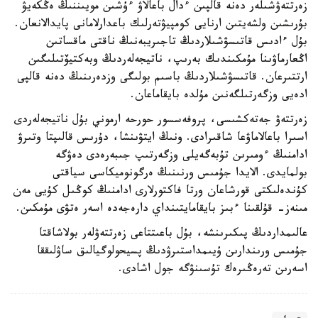
زەرتتەۋشىلەر دەنە قالپىن ءدال باعالاۋ ءۇشىن مويىننىڭ ەڭكەيۋ
بۇرىشىن ولشەيتىن ارنايى كومپيۋتەرلىك باعدارلامانى پايدالانعان.
بۇل ءادىس قاتىسۋشىلاردىڭ تاجىريبەنىڭ ناقتى ماقساتىن
اڭعارماۋىنا مۇمكىندىك بەرىپ، ناتيجەلەردىڭ وبەكتيۆتىلىگىن
ارتتىرعان. قاتىسۋشىلاردىڭ باسىم بولىگى وزدەرىنىڭ دەنە قالپى
ادەيى وزگەرتىلگەنىن مۇلدە بايقاماعان.
زەرتتەۋ جەتەكشىسى، پروفەسسور حورحە ارموني بۇل ناتيجەلەردى
اسىرا باعالاماۋعا شاقىرادى. ونىڭ ايتۋىنشا، دۇرىس قالىپتا وتىرۋ
ادامنىڭ ءومىرىن تۇبەگەيلى وزگەرتىپ جىبەرەدى دەۋگە
بولمايدى. الايدا جۇمىس ورنىنىڭ ەرگونوميكاسى سياقتى
كۇندەلىكتى قورشاعان ورتا فاكتورلارى ادامنىڭ كوڭىل كۇيى مەن
مىنەز- قۇلقىنا ءبىز بايقامايتىنداي دارەجەدە اسەر ەتۋى مۇمكىن.
عالىمداردىڭ پىكىرىنشە، بۇل باعىتتاعى زەرتتەۋلەر بولاشاقتا
جۇمىس ورىندارىن ۇيىمداستىرۋدىڭ پسيحولوگيالىق ساۋلىققا
اسەرىن تەرەڭىرەك تۇسىنۋگە جول اشادى.