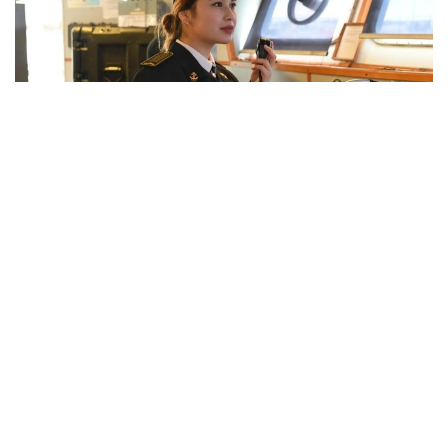
Фото: Қорғаныс министрлігі
بارلىق جوعارى اسكەري وقۋ ورىندارىندا كاسىبي-پسيحولوگيالىق
ىرىكتەۋ وتكىزىلدى. ۇمىتكەرلەر مەديسينالىق كۋالاندىرۋدان
ءوتىپ، دەنە شىنىقتىرۋ دەڭگەيى تەكسەرىلەدى. جەكەلەگەن
ماماندىقتار بويىنشا ۇمىتكەرلەر ءتۇسۋ ەمتيحاندارىن تاپسىرادى.
بۇگىنگى تاڭدا راديوەلەكترونيكا جانە بايلانىس اسكەري-
ينجەنەرلىك ينستيتۋتىنا 400 ۇمىتكەر قۇجات تاپسىردى.
كونكۋرستىق ىرىكتەۋ 6 ماماندىق جانە 12 بىلىكتىلىك بويىنشا