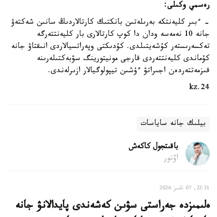
رەسمي وكىلى:
- ءبىر كليەنتكە بەرىلەتىن بانكتىك كارتالاردىڭ سانىن شەكتەۋ
جانە 10 نەمەسە ودان دا كوپ كارتالارى بار كليەنتتەرگە
تەكسەرىستەر كۇشەيتىلدى. كۇدىكتى وپەراتسيالاردى انىقتاۋ جانە
كۇماندى كليەنتتەردى قارجى مونيتورينگ سۋبەكتىلەرىنە
قىزمەتتەردەن اجىراتۋ ءۇشىن تيپولوگيالار ازىرلەندى.
24.kz
بيلىك جانە ساياسات
باقىتجول كاكەش
اۆتور
22:31, 07 تامىز 2026
ەلىمىزدە جەراستى سۋىن كەشەندى پايدالانۋ جانە