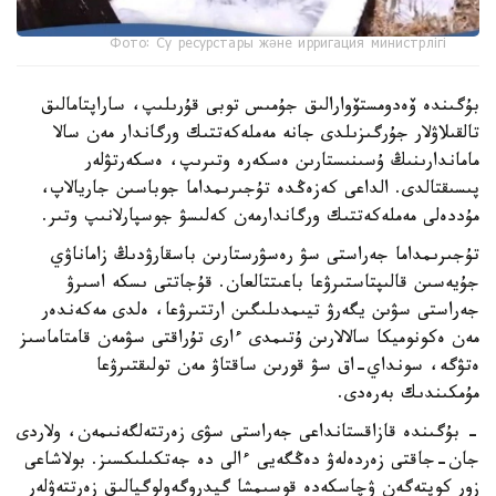
Фото: Су ресурстары және ирригация министрлігі
بۇگىندە ۆەدومستۆوارالىق جۇمىس توبى قۇرىلىپ، ساراپتامالىق
تالقىلاۋلار جۇرگىزىلدى جانە مەملەكەتتىك ورگاندار مەن سالا
ماماندارىنىڭ ۇسىنىستارىن ەسكەرە وتىرىپ، ەسكەرتۋلەر
پىسىقتالدى. الداعى كەزەڭدە تۇجىرىمداما جوباسىن جاريالاپ،
مۇددەلى مەملەكەتتىك ورگاندارمەن كەلىسۋ جوسپارلانىپ وتىر.
تۇجىرىمداما جەراستى سۋ رەسۋرستارىن باسقارۋدىڭ زاماناۋي
جۇيەسىن قالىپتاستىرۋعا باعىتتالعان. قۇجاتتى ىسكە اسىرۋ
جەراستى سۋىن يگەرۋ تيىمدىلىگىن ارتتىرۋعا، ەلدى مەكەندەر
مەن ەكونوميكا سالالارىن ۇتىمدى ءارى تۇراقتى سۋمەن قامتاماسىز
ەتۋگە، سونداي-اق سۋ قورىن ساقتاۋ مەن تولىقتىرۋعا
مۇمكىندىك بەرەدى.
- بۇگىندە قازاقستانداعى جەراستى سۋى زەرتتەلگەنىمەن، ولاردى
جان-جاقتى زەردەلەۋ دەڭگەيى ءالى دە جەتكىلىكسىز. بولاشاعى
زور كوپتەگەن ۋچاسكەدە قوسىمشا گيدروگەولوگيالىق زەرتتەۋلەر