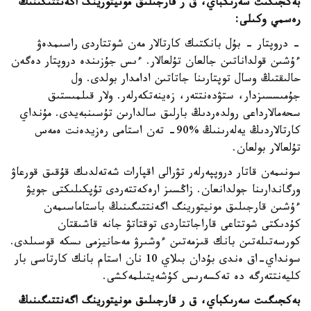
بەكجىگىت سەرىكباي، ق ر قارجىلىق مونيتورينگ اگەنتتىگىنىڭ
رەسمي وكىلى:
- دروپتار - بۇل بانكتىك كارتالار مەن شوتتاردى راسىمدەۋ
ءۇشىن قولداناتىن جالعان تۇلعالار. ءىس جۇزىندە دروپتار دەگەن
حالىقتىڭ وسال توپتارىنا جاتاتىن ادامدار بولدى. ول
جۇمىسسىزدار، ستۋدەنتتەر، زەينەتكەرلەر. ولار قىلمىستىق
سحەمالارداعى رولدەردىڭ بارلىق سالدارىن تۇسىنبەيدى. مۇنداي
كارتالاردىڭ يەلەرىنىڭ %90- تەن استامى رەزيدەنت ەمەس
تۇلعالار بولعان.
سونىمەن قاتار دروپپەرلەر تۋرالى اقپارات شەتەلدىك قۇقىق قورعاۋ
ورگاندارىنا جولدانعان. زاڭسىز ارەكەتتەردى تۇپكىلىكتى جويۋ
ءۇشىن قارجىلىق مونيتورينگ اگەنتتىگىنىڭ باستاماسىمەن
كۇدىكتى شوتتاعى قاراجاتتاردى توقتاتۋ جانە قاشىقتان
كورسەتىلەتىن بانك قىزمەتىن ءوشىرۋ مەحانيزمى ىسكە قوسىلدى.
سونداي-اق ەندى بۇدان بىلاي 10 نان استام بانك كارتاسى بار
كليەنتتەرگە دە تەكسەرىس كۇشەيتىلمەكشى.
بەكجىگىت سەرىكباي، ق ر قارجىلىق مونيتورينگ اگەنتتىگىنىڭ