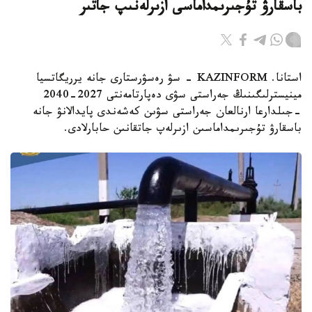
باسقارۋ تۇجىرىمداماسى ازىرلەنىپ جاتىر
استانا. KAZINFORM - سۋ رەسۋرستارى جانە يرريگاتسيا
مينيسترلىگىنىڭ جەراستى سۋى دەپارتامەنتى 2027-2040
-جىلدارعا ارنالعان جەراستى سۋىن كەشەندى پايدالانۋ جانە
باسقارۋ تۇجىرىمداماسىن ازىرلەپ جاتقانىن حابارلادى.