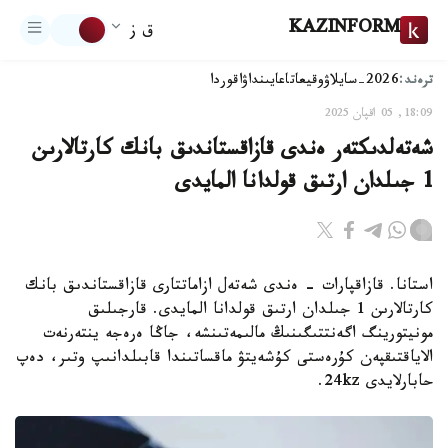
KAZINFORM
ق ز
ترەند:
2026-سايلاۋ
وقيعا
تاعايىنداۋ
اقوردا
18:09, 05 اقپان 2025
شەتەلدىكتەر ەندى قازاقستاندىق بانك كارتالارىن
1 جىلدان ارتىق قولدانا المايدى
استانا. قازاقپارات - ەندى شەتەل ازاماتتارى قازاقستاندىق بانك
كارتالارىن 1 جىلدان ارتىق قولدانا المايدى. قارجىلىق
مونيتورينگ اگەنتتىگىنىڭ مالىمەتىنشە، جاڭا ەرەجە ينتەرنەت
الاياقتىقپەن كۇرەستى كۇشەيتۋ ماقساتىندا قابىلدانىپ وتىر، دەپ
حابارلايدى 24kz.