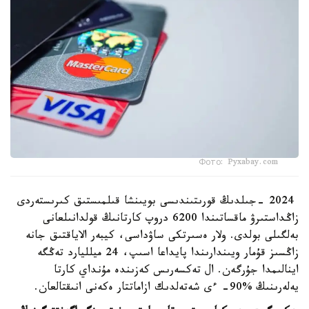
Фото: Pyxabay.com
2024 -جىلدىڭ قورىتىندىسى بويىنشا قىلمىستىق كىرىستەردى
زاڭداستىرۋ ماقساتىندا 6200 دروپ كارتانىڭ قولدانىلعانى
بەلگىلى بولدى. ولار ەسىرتكى ساۋداسى، كيبەر الاياقتىق جانە
زاڭسىز قۇمار ويىندارىندا پايداعا اسىپ، 24 ميلليارد تەڭگە
اينالىمدا جۇرگەن. ال تەكسەرىس كەزىندە مۇنداي كارتا
يەلەرىنىڭ %90- ءى شەتەلدىك ازاماتتار ەكەنى انىقتالعان.