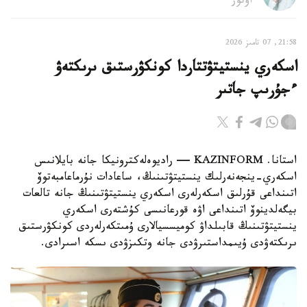
اۆتور
21:58, 07 تامىز 2026
اسكەري ينستيتۋتتاردا كونكۋرستىق ىرىكتەۋ
ءجۇرىپ جاتىر
استانا. KAZINFORM — راديوەلەكترونيكا جانە بايلانىس
اسكەري-ينجەنەرلىك ينستيتۋتىنىڭ، ساعادات نۇرماعامبەتوۆ
اتىنداعى قۇرلىق اسكەرلەرى اسكەري ينستيتۋتىنىڭ جانە تالعات
بيگەلدينوۆ اتىنداعى اۋە قورعانىسى كۇشتەرى اسكەري
ينستيتۋتىنىڭ قابىلداۋ كوميسسيالارى ۇمىتكەرلەردى كونكۋرستىق
ىرىكتەۋدى ۇيىمداستىرۋدى جانە وتكىزۋدى ىسكە اسىرادى.