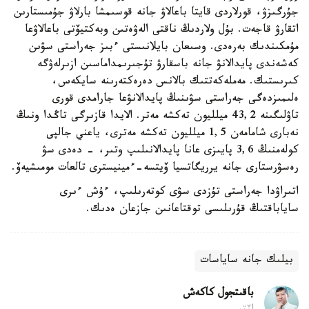
جۇرگىزۋ، قورلاردى قايتا باعالاۋ جانە قوسىمشا بارلاۋ جۇمىستارىن
اتقارۋ قاجەت. بۇل ولاردىڭ ناقتى الەۋەتىن وبەكتيۆتى باعالاۋعا
مۇمكىندىك بەرەدى. وسىعان بايلانىستى ءبىز جەراستى سۋىن
كەشەندى پايدالانۋ جانە باسقارۋ تۇجىرىمداماسىن ازىرلەۋگە
كىرىستىك. مەملەكەتتىك بالانس دەرەكتەرىنە سايكەس،
ەلىمىزدەگى جەراستى سۋىنىڭ پايدالانۋعا جارامدى قورى
تاۋلىگىنە 43,2 ميلليون تەكشە مەتر. الايدا قازىرگى تاڭدا ونىڭ
نەبارى شامامەن 1,5 ميلليون تەكشە مەترى، ياعني جالپى
كولەمنىڭ 3,6 پايىزى عانا پايدالانىلىپ وتىر، - دەدى سۋ
رەسۋرستارى جانە يرريگاتسيا ۆيتسە-ءمينيسترى تالعات مومىشيەۆ.
اتىراۋدا جەراستى تۇزدى سۋى كوتەرىلىپ، ءۇش ءىرى
ساياباقتىڭ قۇرىلىسى توقتاعانىن جازعان ەدىك.
بيلىك جانە ساياسات
باقىتجول كاكەش