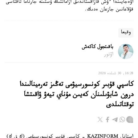
اۋەجايىندا ءۇش قازاقستاندىق ازاماتتىڭ ۇستىنە جارناما تاقتاسى
قۇلاعانىن جازعان ەدىك.
وقيعا
باقىتجول كاكەش
اۆتور
16:28, 30 شىلدە 2026
كاسپي قۇبىر كونسورسيۋمى تەڭىز تەرمينالىندا
درون شابۋىلىنان كەيىن مۇناي تيەۋ ۋاقىتشا
توقتاتىلدى
استانا. KAZINFORM - كاسپي قۇبىر كونسورسيۋمى (ك ق ك)