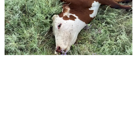
Фото: facebook.com/marlen.aktobe
مالى قىرىلعان اۋىلدىقتار كارانتين جاريالاۋدى سۇرادى. الايدا
ولەكسەدەن سىناما العان ماماندار جاپپاي شەكتەۋ قويۋعا نەگىز
جوق دەيدى. وبلىستىق ۆەتەريناريا باسقارماسىنىڭ وكىلدەرى
ءىرى قارادان تەيلەريوز انىقتالعانىن جەتكىزدى. ءتورت-تۇلىككە
كەنەدەن جۇعاتىن پارازيت تەز تارالاتىن، قاۋىپتى اۋرۋلاردىڭ
قاتارىنا جاتپايدى ەكەن. ادامعا دا قاۋىپ جوق دەپ وتىر.
سوندىقتان مالدى ەمدەۋ يەسىنىڭ مىندەتى دەگەن ءۋاج ايتادى.
ساراپتاما قورىتىندىسىندا ءىرى قارادان تەيلەريوز انىقتالدى،