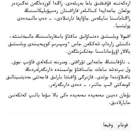
ارەكەتىنە قۇقىقتىق باعا بەرىلەدى. زاڭدا كوزدەلگەن نەگىزدەر
بولعان جاعدايدا كىنالىلەر قازاقستان رەسپۋبليكاسىنىڭ
زاڭناماسىنا سايكەس جاۋاپقا تارتىلادى، - دەپ مالىمدەدى
پوليتسيا.
اقمولا وبلىستىق دەنساۋلىق ساقتاۋ باسقارماسىنىڭ مالىمەتىنشە،
ەكىنشى زارداپ شەككەن جاس ءوسپىرىم كوپبەيىندى وبلىستىق
بالالار اۋرۋحاناسىنا جەتكىزىلگەن.
- ناۋقاستىڭ جاعدايى تۇراقتى. ومىرىنە تىكەلەي قاۋىپ جوق.
ول بىرنەشە ساعات جانساقتاۋ بولىمىندە دارىگەرلەردىڭ
باقىلاۋىندا بولدى. قازىرگى ۋاقىتتا بارلىق قاجەتتى مەديتسينالىق
كومەكتى الىپ جاتىر، - دەدى دارىگەرلەر.
بۇعان دەيىن سەمەيدە سەمەيدە ەكى بالا سۋعا باتىپ كەتكەنىن
حابارلادىق.
قوعام
وقيعا