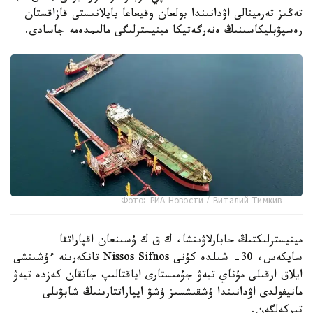
تەڭىز تەرمينالى اۋدانىندا بولعان وقيعاعا بايلانىستى قازاقستان
رەسپۋبليكاسىنىڭ ەنەرگەتيكا مينيسترلىگى مالىمدەمە جاسادى.
Фото: РИА Новости / Виталий Тимкив
مينيسترلىكتىڭ حابارلاۋىنشا، ك ق ك ۇسىنعان اقپاراتقا
سايكەس، 30- شىلدە كۇنى Nissos Sifnos تانكەرىنە ءۇشىنشى
ايلاق ارقىلى مۇناي تيەۋ جۇمىستارى اياقتالىپ جاتقان كەزدە تيەۋ
مانيفولدى اۋدانىندا ۇشقىشسىز ۇشۋ اپپاراتتارىنىڭ شابۋىلى
تىركەلگەن.