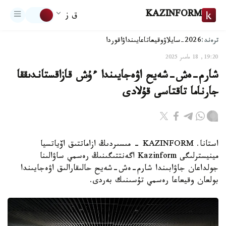
KAZINFORM
ق ز
ترەند:
2026-سايلاۋ
وقيعا
تاعايىنداۋ
اقوردا
19:20, 18 مامىر 2025
شارم-ەش-شەيح اۋەجايىندا ءۇش قازاقستاندىققا
جارناما تاقتاسى قۇلادى
استانا. KAZINFORM - مىسىردىڭ ازاماتتىق اۆياتسيا
مينيسترلىگى Kazinform اگەنتتىگىنىڭ رەسمي ساۋالىنا
جولداعان جاۋابىندا شارم-ەش-شەيح حالىقارالىق اۋەجايىندا
بولعان وقيعاعا رەسمي تۇسىنىك بەردى.