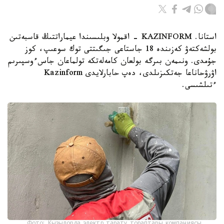
استانا. KAZINFORM - اقمولا وبلىسىندا عيماراتتىڭ قاسبەتىن
بولشەكتەۋ كەزىندە 18 جاستاعى جىگىتتى توك سوعىپ، كوز
جۇمدى. ونىمەن بىرگە بولعان كامەلەتكە تولماعان جاسءوسپىرىم
اۋرۋحاناعا جەتكىزىلدى، دەپ حابارلايدى Kazinform
ءتىلشىسى.
Фото: Қызылорда электр тарату тораптары компаниясы