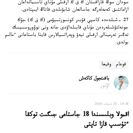
سودان سوڭ قازاقستان ك ق ك ارقىلى مۇناي تاسىمالداعان
ازاماتتىق كەمەلەرگە جاسالعان شابۋىلدى قاتاڭ ايىپتادى.
27 -شىلدەدە كاسپي قۇبىر كونسورتسيۋمى (ك ق ك) جۇك
جونەلتۋشىلەردەن مۇناي قابىلداۋدى جانە ونى نوۆوروسسيسك
تەڭىز تەرمينالى ارقىلى تيەۋ وپەراتسيالارىن قايتا باستاعانى ءمالىم
بولدى.
قوعام
وقيعا
باقىتجول كاكەش
اۆتور
14:38, 25 شىلدە 2026
اقمولا وبلىسىندا 18 جاستاعى جىگىت توكقا
ءتۇسىپ قازا تاپتى