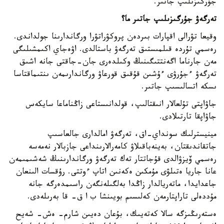
جۇرگىزىلىپ جاتىر.
تەرگەۋ جۇرگىزىلىپ جاتىر ما؟
وقيعا تۋرالى اقپارات بىردەن پروكۋراتۋرا ورگاندارىنا جولداندى.
رەسمي تۇردە قىلمىستىق تەرگەۋ باستالدى. اۋەجاي اكىمشىلىگى
مەن جارناما اگەنتتىگىنىڭ وكىلدەرى جان-جاقتى جانە اشىق
تەرگەۋ ءجۇرۋى ءۇشىن قۇقىق قورعاۋ ورگاندارىمەن ىنتىماقتاسا
ىسكە اتسالىسىپ جاتىر.
جاۋاپتى تۇلعالار انىقتالىپ، قولدانىستاعى زاڭناماعا سايكەس
جاۋاپقا تارتىلادى.
مينيسترلىك سونداي-اق، تەرگەۋ امالدارى جالعاسىپ
جاتقاندىقتان، بەينەباقىلاۋ كامەرالارىنداعى جازبالار نەمەسە
رەسمي ۆيزۋالدى قۇجاتتار تەك تەرگەۋ ورگاندارىنىڭ شەشىمىمەن
عانا جاريا ەتىلۋى مۇمكىن ەكەنىن اتاپ ءوتتى. رۇقسات الىنعان
جاعدايدا، ماتەريالدار زاڭدا بەلگىلەنگەن راسىمدەرگە جانە
مۇددەلى تاراپتارمەن كەلىسىم بويىنشا ب ا ق- قا بەرىلەدى.
ەستەرىڭىزگە سالا كەتەيىك، بۇعان دەيىن شارم- ەش- شەيح