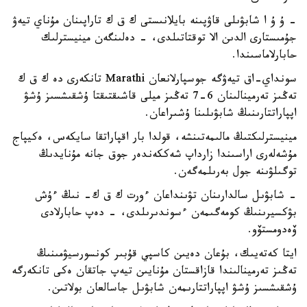
- ۇ ۇ ا شابۋىلى قاۋپىنە بايلانىستى ك ق ك تاراپىنان مۇناي تيەۋ
جۇمىستارى الدىن الا توقتاتىلدى، - دەلىنگەن مينيسترلىك
حابارلاماسىندا.
سونداي-اق تيەۋگە جوسپارلانعان Marathi تانكەرى دە ك ق ك
تەڭىز تەرمينالىنان 6-7 تەڭىز ميلى قاشىقتىقتا ۇشقىشسىز ۇشۋ
اپپاراتتارىنىڭ شابۋىلىنا ۇشىراعان.
مينيسترلىكتىڭ مالىمەتىنشە، قولدا بار اقپاراتقا سايكەس، ەكيپاج
مۇشەلەرى اراسىندا زارداپ شەككەندەر جوق جانە مۇنايدىڭ
توگىلۋىنە جول بەرىلمەگەن.
- شابۋىل سالدارىنان تۋىنداعان ءورت ك ق ك- نىڭ ءۇش
بۋكسيرىنىڭ كومەگىمەن ءسوندىرىلدى، - دەپ حابارلادى
ۆەدومستۆو.
ايتا كەتەيىك، بۇعان دەيىن كاسپي قۇبىر كونسورسيۋمىنىڭ
تەڭىز تەرمينالىندا قازاقستان مۇنايىن تيەپ جاتقان ەكى تانكەرگە
ۇشقىشسىز ۇشۋ اپپاراتتارىمەن شابۋىل جاسالعان بولاتىن.