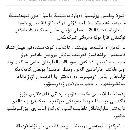
اقمولا وبلىسى پوليتسيا دەپارتامەنتىنىڭ باسپا ءسوز قىزمەتىنىڭ
مالىمەتىنشە، 22 -شىلدە كۇنى كوكشەتاۋ قالالىق پوليتسيا
باسقارماسىندا 2008 -جىلى تۋعان جاس جىگىتتىڭ ەلەكتر
توگىنان قازا بولۋ دەرەگى تىركەلگەن.
- الدىن الا مالىمەت بويىنشا، تاشەنوۆ كوشەسىندەگى عيماراتتىڭ
قاسبەتىن بولشەكتەۋ كەزىندە مەتالل پروفيل ەلەكتر بەرۋ
جەلىسىنە ءتيىپ كەتكەن. سونىڭ سالدارىنان جاس جىگىت وتە
اۋىر ەلەكتر جاراقاتىن الدى. ونىڭ جانىندا بولعان كامەلەتكە
تولماعان جاس ءوسپىرىم دە ەلەكتر جاراقاتىمەن اۋرۋحاناعا
جەتكىزىلدى، - دەپ حابارلادى ۆەدومستۆو.
وقيعاعا بايلانىستى ەڭبەك قاۋىپسىزدىگى قاعيدالارىن بۇزۋ
فاكتىسى بويىنشا سوتقا دەيىنگى تەرگەپ- تەكسەرۋ باستالدى.
قاجەتتى ساراپتامالار تاعايىندالىپ، تەرگەۋ امالدارى جۇرگىزىلىپ
جاتىر.
- تەرگەۋ ناتيجەسى بويىنشا بارلىق قاتىسى بار تۇلعالاردىڭ