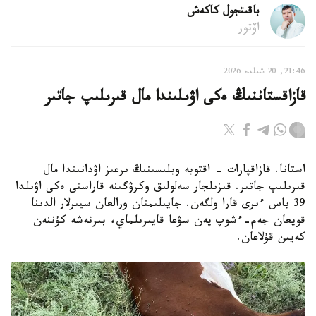
باقىتجول كاكەش
اۆتور
21:46, 20 شىلدە 2026
قازاقستاننىڭ ەكى اۋىلىندا مال قىرىلىپ جاتىر
استانا. قازاقپارات - اقتوبە وبلىسىنىڭ ىرعىز اۋدانىندا مال
قىرىلىپ جاتىر. قىزىلجار سەلولىق وكرۋگىنە قاراستى ەكى اۋىلدا
39 باس ءىرى قارا ولگەن. جايىلىمنان ورالعان سيىرلار الدىنا
قويعان جەم-ءشوپ پەن سۋعا قايىرىلماي، بىرنەشە كۇننەن
كەيىن قۇلاعان.