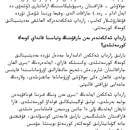
جولاۋشى - قازاقستان رەسپۋبليكاسىنىڭ ازاماتتارى (ۇشەۋى دە
ايەل ادام - رەد.) جاراقات الدى. وقيعا ورنىنا شۇعىل تۇردە
قۇتقارۋشىلار كەلىپ، زارداپ شەككەندەرگە العاشقى مەديتسينالىق
كومەك كورسەتتى.
زارداپ شەككەندەر مەن مارقۇمنىڭ وتباسىنا قانداي كومەك
كورسەتىلدى؟
بارلىق زارداپ شەككەن ادامدارعا جەدەل تۇردە مەديتسينالىق
كومەك كورسەتىلدى. وكىنىشكە قاراي، ايەلدەردىڭ ءبىرى العان
جاراقاتىنان شارم-ەش-شەيح حالىقارالىق اۋرۋحاناسىندا قايتىس
بولدى. قالعان ەكى جولاۋشى اۋرۋحاناعا جاتقىزىلدى، ولاردىڭ
جاعدايى تۇراقتى قالىپتى.
زارداپ شەككەن ايەلدىڭ ءبىرى مەن ونىڭ قىزىنا قوناقۇيدەن
بولمە بەرىلدى، تولىق لوگيستيكالىق قولداۋ كورسەتىلدى. قازا
تاپقان ايەلدىڭ ۇلى دا جاتىن ورىنمەن قامتاماسىز ەتىلدى.
قازاقستان ەلشىلىگىمەن بارلىق قاجەتتى كونسۋلدىق، قۇقىقتىق
جانە گۋمانيتارلىق كومەكتەر كورسەتۋ بويىنشا جۇمىس