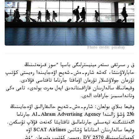
Photo credit: pixabay
ق ر سىرتقى ىستەر مينيسترلىگى باسپا ءسوز قىزمەتىنىڭ
حابارلاۋىنشا، كەشە شارم-ەش-شەيح اۋەجايىندا رەيستى كۇتىپ
تۇرعان جولاۋشىلار تۇرعان اۋماقتا جارناما تاقتاسى قۇلادى.
وقيعانىڭ سالدارىنان قازاقستاندىق ايەل مەرت بولدى، تاعى ەكى
وتانداسىمىز جاراقات الدى.
وقيعا بىلاي بولعان: شارم-ەش-شەيح حالىقارالىق اۋەجايىنىڭ
№2 ۇشۋ زالىندا Al-Ahram Advertising Agency جارناما
اگەنتتىگىنە تيەسىلى جارنامالىق تاقتايشا كەنەت قۇلاپ تۇسكەن.
وقيعا سالدارىنان استاناعا ۇشاتىن SCAT Airlines اۋە
كومپانياسىنىڭ DV 2570 رەيسىن كۇتىپ وتىرعان ءۇش