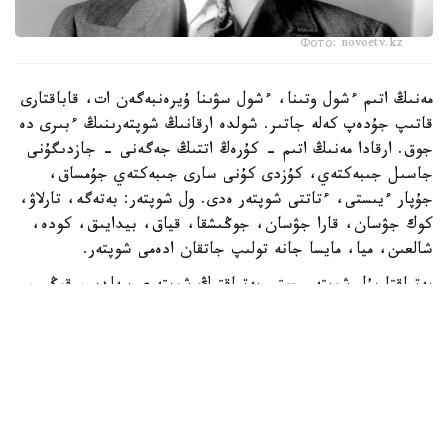
Фото: novoetv.kz
مەنىڭ اتىم ءشول وتىنا، ءشول سۋىنا ۇيرەنبەگەن ات، قاباقتارى
قاتىپ جۇدەپ كەلە جاتىر. شولدە ارقانىڭ شوپتەرىنىڭ ءبىرى دە
جوق. ارقادا مەنىڭ اتىم - كۇرەڭ اتتىڭ جەگەنى - جازدىگۇنى
جاسىل جىبەكتەي، كۇزدى كۇنى سارى جىبەكتەي جۇمساق،
جۇپار ءيىستى، ءتاتتى شوپتەر ەدى. ول شوپتەر: بەتەگە، تارلاۋ،
كوك جۋسان، قارا جۋسان، جوڭىشقا، قياق، بيدايىق، كودە،
شالعىن، ميا، مايسا جانە تولىپ جاتقان ادەمى شوپتەر.
بەتپاقتا بۇل شوپتەر جوق. بەتپاقتىڭ شوپتەرى سەلدىر، قوڭىر،
سۇر، قۋارعان، سوياۋلانعان قاتتى، قوڭىرسۇر وسىمدىك. ول
شوپتەر: سوياۋ جۋسان، قارا قوڭىر جۋسان، يزەن، ەبەلەك.
راس، كوكپەك پەن جۋسان ارقادا دا بار. بەتپاقتا دا بار.
ارقانىڭ سۋى كوبىنەسە تۇشى، ءتاتتى، تۇنىق سۋ جانە ونداي
سۋلار كوپ. ۇلكەن شالقار ايدىن كولدەر، ۇزىن اققان وزەندەر،
تاۋدان، ادىردان سىلدىراپ اققان كۇمىس سۋلى بۇلاقتار، كوك