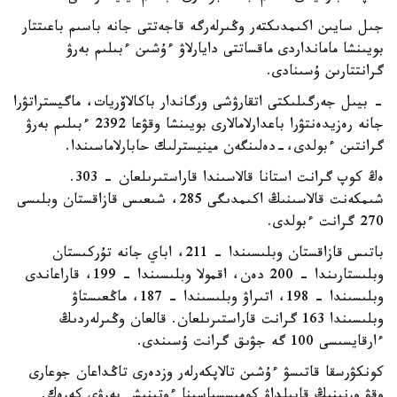
جىل سايىن اكىمدىكتەر وڭىرلەرگە قاجەتتى جانە باسىم باعىتتار
بويىنشا مامانداردى ماقساتتى دايارلاۋ ءۇشىن ءبىلىم بەرۋ
گرانتتارىن ۇسىنادى.
- بيىل جەرگىلىكتى اتقارۋشى ورگاندار باكالاۆريات، ماگيستراتۋرا
جانە رەزيدەنتۋرا باعدارلامالارى بويىنشا وقۋعا 2392 ءبىلىم بەرۋ
گرانتىن ءبولدى،-دەلىنگەن مينيسترلىك حابارلاماسىندا.
ەڭ كوپ گرانت استانا قالاسىندا قاراستىرىلعان - 303.
شىمكەنت قالاسىنىڭ اكىمدىگى 285، شىعىس قازاقستان وبلىسى
270 گرانت ءبولدى.
باتىس قازاقستان وبلىسىندا – 211، اباي جانە تۇركىستان
وبلىستارىندا – 200 دەن، اقمولا وبلىسىندا – 199، قاراعاندى
وبلىسىندا – 198، اتىراۋ وبلىسىندا – 187، ماڭعىستاۋ
وبلىسىندا 163 گرانت قاراستىرىلعان. قالعان وڭىرلەردىڭ
ءارقايسىسى 100 گە جۋىق گرانت ۇسىندى.
كونكۋرسقا قاتىسۋ ءۇشىن تالاپكەرلەر وزدەرى تاڭداعان جوعارى
وقۋ ورنىنىڭ قابىلداۋ كوميسسياسىنا ءوتىنىش بەرۋى كەرەك.