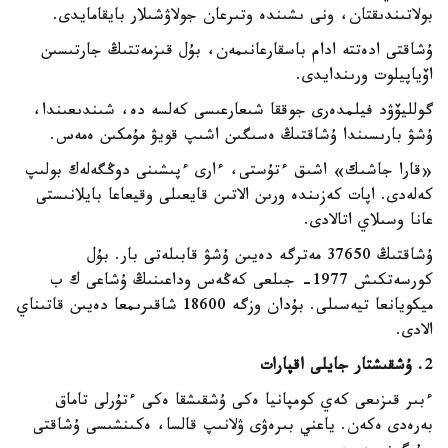
بولاتىندىقتان، ونى ىشىندە وتىرعان جولاۋشىلار بايقامايدى.
ۇشاقتى ادەتتە ادام باسقارعانىمەن، بۇل قىزمەتتىڭ جارتىسىن
اۆياپيلوت ورىندايدى.
گولليۆۋد فيلمدەرى جوققا شىعارعىسى كەلسە دە، شىندىعىندا،
ۇشۋ بارىسىندا ۇشاقتىڭ ەسىگىن اشىپ قويۋ مۇمكىن ەمەس.
«قارا جاشىك» اشىق ءتۇستى، ءارى ءپىشىنى دوڭگەلەك بولىپ
كەلەدى. اپات كەزىندە ورىن الاتىن قايعىلى وقيعاعا بايلانىستى
عانا وسىلاي اتالادى.
ۇشاقتىڭ 37650 مەترگە دەيىن ۇشۋ قابىلەتى بار. بۇل
كورسەتكىش 1977- جىلعى كەڭەس وداعىنىڭ ۇشاعى ك ب
ميكويانعا تيەسىلى. بۇدان وزگە 18600 شاقىرىمعا دەيىن قاتىناي
الادى.
2
. ۇشقىشتار جايلى اقپارات
ءبىر قىزىعى كەي كومپانيا ەكى ۇشقىشقا ەكى ءتۇرلى تاماق
بەرەدى ەكەن. ياعني بىرەۋى ۋلانىپ قالسا، ەكىنشىسى ۇشاقتى