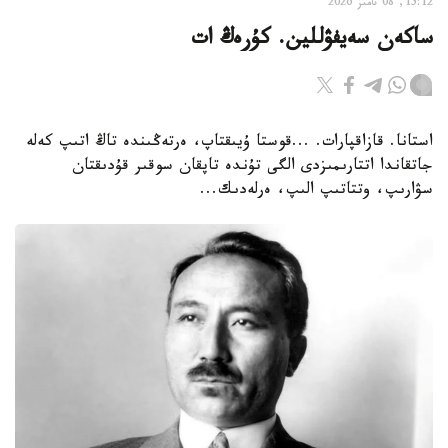
15:12, 08 تامىز 2026
ساكەن سەيفۋللين. كۇرەڭ ات
استانا. قازاقپارات. ...قوستا ۇيىقتاپ، ەرتەڭىندە تاڭ اتىپ كەلە
جاتقاندا اتتارىمىزدى الگى تۇندە تاپقان سوقىر قۇدىقتان
سۋارىپ، وتتاتىپ الىپ، ەرلەدىك...