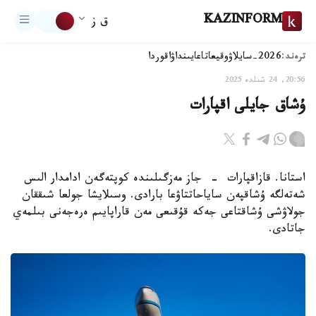
KAZINFORM
ق ز
ترەند:
2026-سايلاۋ
وقيعا
تاعايىنداۋ
اقوردا
20:56, 24 شىلدە 2025
ۇشاق جايلى اقپارات
استانا. قازاقپارات - جاز مەزگىلىندە كوپتەگەن ادامدار الىس
شەتەلگە ۇشاقپەن ساياحاتتاۋعا بارادى. وسىلايشا جولعا شىققان
جولاۋشى ۇشاقتاعى جەكە قۇقىعى مەن قاراپايىم ەرەجەنى بىلمەي
جاتادى.