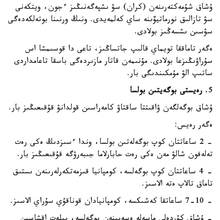
ۇشاق شۇمەكتەرىنەن (كران) سۋ ىشپەگەنىڭىز ءجون، ويتكەنى
سۋ تازالىق نورماتيۆىنە ساي كەلمەيدى. ونىڭ ورنىنا بوتەلكەدەگى
سۋسىن ىشسەڭىز بولادى.
ەگەر تاماققا تويماي قالىپ جاتساڭىز، تاعى دا قوسىمشا اس
سۇراۋىڭىزعا بولادى. مۇنىمەن قاتار مازىردەگى باسقا تاعامداردى
ساتىپ الۋ مۇمكىندىگى بار.
5
. رەيستى بوگەيتىن بولسا
ۇشاق بوگەلگەن ۋاقىتتا ساقتاۋ كامەراسىن قولدانۋ قۇقىعىڭىز بار.
ەگەر رەيس:
- 2 ساعاتتان كوپ بوگەلەتىن بولسا، وندا ءسىزدىڭ ەكى رەت
تەلەفون شالۋ مەن ەكى رەت حابارلاما جىبەرۋگە قۇقىعىڭىز بار.
- 4 ساعاتتان كوپ بوگەلسە، كومپانيا قىزمەتكەرلەرىنەن ىستىق
تاماق تالاپ ەتە الاسىز.
- 7-10 ساعاتقا كەشىكسە، كومپانيادان قوناقۇي سۇراي الاسىز.
- ۇشاق كۇردەلى ماسەلە ەسەبىنەن بوگەلسە، بيلەت اقشاسىن