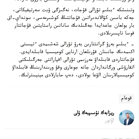
وتىنىشكە ءبىلىم تۋرالى قۇجات، نەگىزگى ۇبت سەرتيفيكاتى،
جەكە باسىن كۋالاندىراتىن قۇجاتتىڭ كوشىرمەسى، سونداي-اق
بار بولعان جاعدايدا جەڭىلدىك ساناتىن راستايتىن قۇجاتتار
قوسا تاپسىرىلادى.
- ءبىلىم بەرۋ گرانتتارىن بەرۋ تۋرالى شەشىمدى ءتيىستى
اكىمدىك جانىنان قۇرىلعان ارنايى كوميسسيا قابىلدايدى.
قۇجاتتاردى قابىلداۋ مەرزىمى تۋرالى اقپاراتتى جەرگىلىكتى
اتقارۋشى ورگانداردان جانە جوعارى وقۋ ورىندارىنىڭ قابىلداۋ
كوميسسيالارىنان الۋعا بولادى، دەپ حابارلادى مينيسترلىك.
قوعام
ريزابەك نۇسىپبەك ۇلى
اۆتور