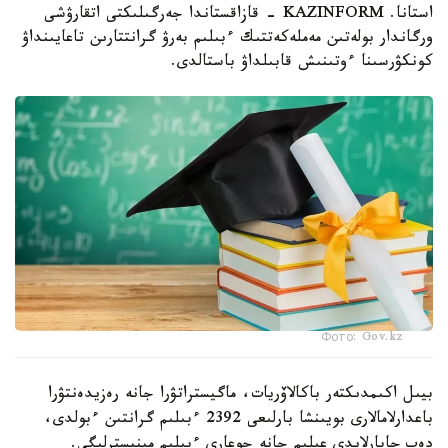
استانا. KAZINFORM - قازاقستاندا جەرگىلىكتى اتقارۋشى
ورگاندار بولەتىن مەملەكەتتىك ءبىلىم بەرۋ گرانتتارىن تاعايىنداۋ
كونكۋرسىنا ءوتىنىش قابىلداۋ باستالدى.
Фото: Gov.kz
بيىل اكىمدىكتەر باكالاۆريات، ماگيستراتۋرا جانە رەزيدەنتۋرا
باعدارلامالارى بويىنشا بارلىعى 2392 ءبىلىم گرانتىن ءبولدى،
دەپ حابارلايدى عىلىم جانە جوعارى ءبىلىم مينيسترلىگى.