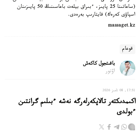
(ساعاتىنا 25 پايىز، ءبىراق بيلەت باعاسىنىڭ 50 پايىزىنان
اسپاۋى كەرەك) قايتارىپ بەرەدى.
massaget.kz
قوعام
باقىتجول كاكەش
اۆتور
17:51, 08 تامىز 2026
اكىمدىكتەر تالاپكەرلەرگە نەشە ءبىلىم گرانتىن
ءبولدى