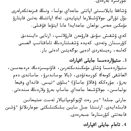
جۇرگىزە بەرەدى.
ۇشاققا بايلانىستى اپاتتى جاعداي بولسا، ونىڭ قىزمەتكەرلەرى
بۇل تۋرالى جولاۋشىلارعا ايتپايدى. تەك اپاتتىڭ بەتىن قايتارۋ
مۇمكىن ەمەس بولعان جاعدايدا عانا ايتۋعا قۇقىلى.
كەي ۇشقىش سۋىق قارۋمەن قارۋلانىپ، ارنايى دايىندىق
كۋرسىنان وتەدى. كەيدە ۇشقىشتاردىڭ تاماقتانىپ العىسى
كەلسە، رەيستەردى ادەيى بوگەيتىن ادەتى بار.
3
. ستيۋاردەسسا جايلى اقپارات
ستيۋاردەسسا ۇشاق مۇمكىندىكتەرىن، قاۋىپسىزدىك ەرەجەسىن،
العاشقى كومەك كورسەتۋدى، (بالا بوساندىرۋ، جاساندى دەم
بەرۋ، جۇرەككە ۋقالاۋ جاساۋ) ءبىلۋى ءتيىس. قانداي وقيعا
بولماسىن، جولاۋشىعا جاعداي جاساپ بەرۋ ولاردىڭ مىندەتى.
جارتى جىلدا ءبىر رەت اۆيوكومپانيالار تەست ەمتيحانىن
قابىلدايدى. ارتىنشا جىل سايىن بىلىكتىلىكتى جوعارىلاتۋ ءۇشىن
قاجەتتى كۋرستارعا جىبەرەدى.
4
. تاعام جايلى اقپارات