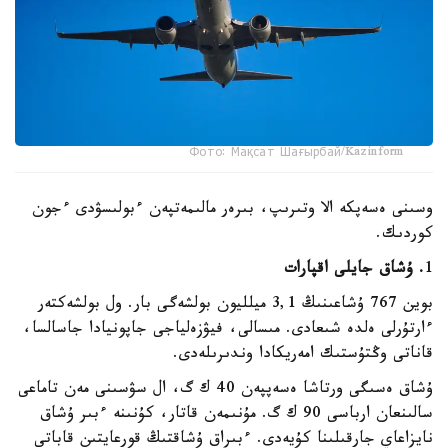
Фото: Мақсат Шағырбай/Kazinform
وسىنى ەسەپكە الا وتىرىپ، بىرەر مالىمەتپەن ءبولىسۋدى ءجون
كوردىك.
1
. ۇشاق جايلى اقپارات
بوين 767 ۇشاعىنىڭ 3,1 ميلليون بولشەگى بار. ول بولشەكتەر
ءارتۇرلى ەلدە شىعادى. مىسالى، فيۋزەلياجى جاپونيادا جاسالسا،
قاناتى وڭتۇستىك امەريكادا وندىرىلەدى.
ۇشاق ەسىگى ورتاشا ەسەپپەن 40 ك گ، ال سۋسىنى مەن تاماعى
سالىنعان ارباسى 90 ك گ. مۇنىمەن قاتار، كۇنىنە ءبىر ۇشاق
نايزاعاي جارقىلىنا كۇيەدى. ءبىراق ۇشاقتىڭ قورعايتىن قاباتى