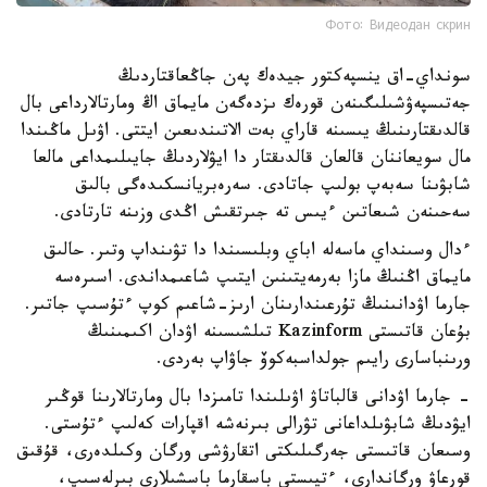
Фото: Видеодан скрин
سونداي-اق ينسپەكتور جيدەك پەن جاڭعاقتاردىڭ
جەتىسپەۋشىلىگىنەن قورەك ىزدەگەن مايماق اڭ ومارتالارداعى بال
قالدىقتارىنىڭ يىسىنە قاراي بەت الاتىندىعىن ايتتى. اۋىل ماڭىندا
مال سويعاننان قالعان قالدىقتار دا ايۋلاردىڭ جايىلىمداعى مالعا
شابۋىنا سەبەپ بولىپ جاتادى. سەرەبريانسكىدەگى بالىق
سەحىنەن شىعاتىن ءيىس تە جىرتقىش اڭدى وزىنە تارتادى.
ءدال وسىنداي ماسەلە اباي وبلىسىندا دا تۋىنداپ وتىر. حالىق
مايماق اڭنىڭ مازا بەرمەيتىنىن ايتىپ شاعىمداندى. اسىرەسە
جارما اۋدانىنىڭ تۇرعىندارىنان ارىز-شاعىم كوپ ءتۇسىپ جاتىر.
بۇعان قاتىستى Kazinform تىلشىسىنە اۋدان اكىمىنىڭ
ورىنباسارى رايىم جولداسبەكوۆ جاۋاپ بەردى.
- جارما اۋدانى قالباتاۋ اۋىلىندا تامىزدا بال ومارتالارىنا قوڭىر
ايۋدىڭ شابۋىلداعانى تۋرالى بىرنەشە اقپارات كەلىپ ءتۇستى.
وسىعان قاتىستى جەرگىلىكتى اتقارۋشى ورگان وكىلدەرى، قۇقىق
قورعاۋ ورگاندارى، ءتيىستى باسقارما باسشىلارى بىرلەسىپ،