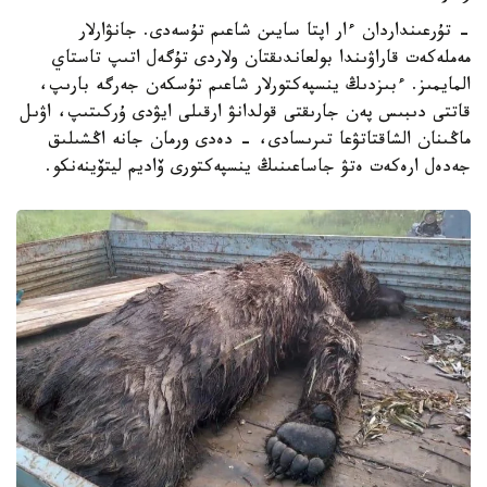
- تۇرعىنداردان ءار اپتا سايىن شاعىم تۇسەدى. جانۋارلار
مەملەكەت قاراۋىندا بولعاندىقتان ولاردى تۇگەل اتىپ تاستاي
المايمىز. ءبىزدىڭ ينسپەكتورلار شاعىم تۇسكەن جەرگە بارىپ،
قاتتى دىبىس پەن جارىقتى قولدانۋ ارقىلى ايۋدى ۇركىتىپ، اۋىل
ماڭىنان الشاقتاتۋعا تىرىسادى، - دەدى ورمان جانە اڭشىلىق
جەدەل ارەكەت ەتۋ جاساعىنىڭ ينسپەكتورى ۆاديم ليتۆينەنكو.