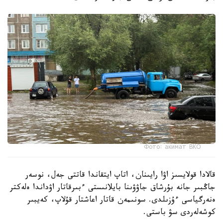
Фото: акимат ВКО
قالادا قولايسىز اۋا رايىنان، اتاپ ايتقاندا قاتتى جەل، نوسەر
جاڭبىر جانە بۇرشاق جاۋۋىنا بايلانىستى ءبىرقاتار اۋداندا ەلەكتر
ەنەرگياسى ءۇزىلدى. سونىمەن قاتار اعاشتار قۇلاپ، كەيبىر
كوشەلەردى سۋ باستى.