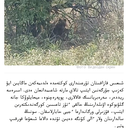
Фото: Видеодан скрин
شىعىس قازاقستان تۇرعىندارى كوكتەمدە ەلدىمەكەن ماڭايىن ايۋ
كەزىپ جۇرگەنىن ايتىپ تالاي مارتە شاعىمدانعان ەدى. اسىرەسە
ريددەر، سەرەبريانسك قالالارى، پوپەرەچنوە، ميحايلوۆكا جانە
گلۋبوكوە اۋىلدارىنىڭ حالقى ءتۇز تاعىسىن كورگەندىكتەرىن
ايتىپ، قۇزىرلى ورگاندارعا ءجيى حابارلاسقان. سونىڭ
سالدارىنان ولار ءالى كۇنگە دەيىن تۇندە دالاعا شىعۋعا قورقىپ
وتىر.