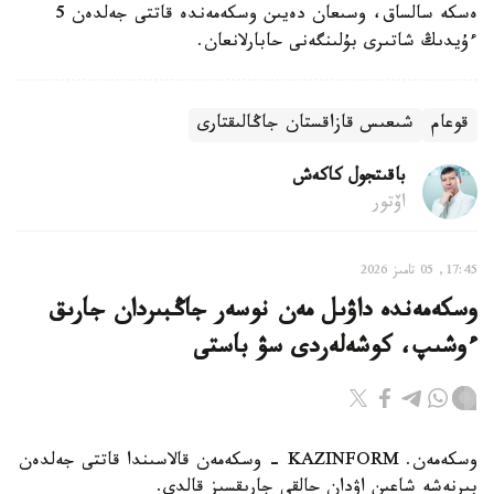
ەسكە سالساق، وسىعان دەيىن وسكەمەندە قاتتى جەلدەن 5
ءۇيدىڭ شاتىرى بۇلىنگەنى حابارلانعان.
قوعام
شىعىس قازاقستان جاڭالىقتارى
باقىتجول كاكەش
اۆتور
17:45, 05 تامىز 2026
وسكەمەندە داۋىل مەن نوسەر جاڭبىردان جارىق
ءوشىپ، كوشەلەردى سۋ باستى
وسكەمەن. KAZINFORM - وسكەمەن قالاسىندا قاتتى جەلدەن
بىرنەشە شاعىن اۋدان حالقى جارىقسىز قالدى.