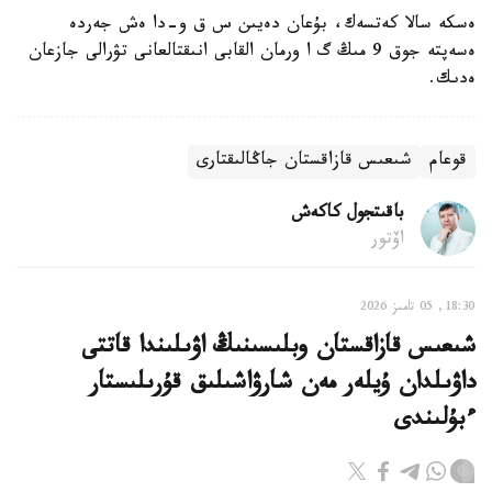
ەسكە سالا كەتسەك، بۇعان دەيىن س ق و-دا ەش جەردە
ەسەپتە جوق 9 مىڭ گ ا ورمان القابى انىقتالعانى تۋرالى جازعان
ەدىك.
قوعام
شىعىس قازاقستان جاڭالىقتارى
باقىتجول كاكەش
اۆتور
18:30, 05 تامىز 2026
شىعىس قازاقستان وبلىسىنىڭ اۋىلىندا قاتتى
داۋىلدان ۇيلەر مەن شارۋاشىلىق قۇرىلىستار
ءبۇلىندى