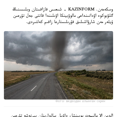
وسكەمەن. KAZINFORM - شىعىس قازاقستان وبلىسىنىڭ
گلۋبوكوە اۋدانىنداعى مالوۋبينكا اۋىلىندا قاتتى جەل تۇرعىن
ۇيلەر مەن شارۋاشىلىق قۇرىلىستارعا زاقىم كەلتىردى.
Фото: видеодан алынған скрин
الدىن الا مالىمەت بويىنشا، داۋىل سالدارىنان بىرنەشە تۇرعىن