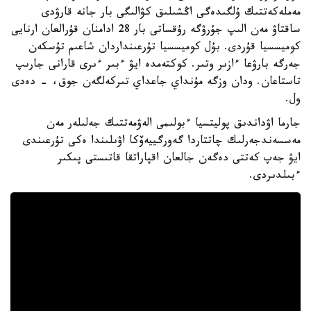
مەملەكەتتىك ۇلگىدەگى اڭشىلىق كۋالىگى بار جانە قارۋدى
ساقتاۋ مەن الىپ جۇرۋگە رۇقساتى بار 28 ادامنان قۇرالعان ارنايى
كوميسسيا قۇردى. بۇل كوميسسيا تۇرعىنداردان شاعىم تۇسكەن
جەرگە بارۋعا ءازىر وتىر. كوكتەمدە ايۋ ءبىر ءىرى قارانى جارىپ
تاستاعان. ودان وزگە مۇنداي جاعداي تىركەلگەن جوق، - دەدى
ول.
جارما اۋداندىق پوليتسيا ءبولىمى الەۋمەتتىك جەلىلەر مەن
مەسسەندجەرلىك چاتتاردا گەورگييەۆكا اۋىلىندا ەكى تۇرعىندى
ايۋ جەپ كەتتى دەگەن جالعان اقپاراتقا قاتىستى پىكىر
ءبىلدىردى.