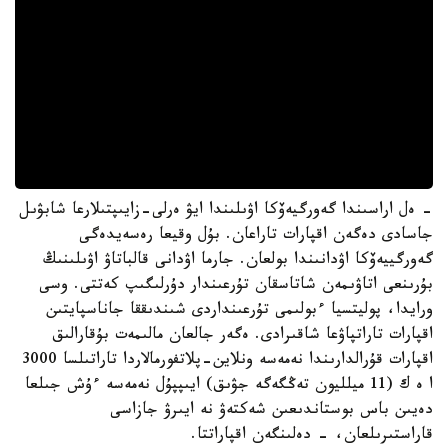
- ەل اراسىندا گەورگيەۆكا اۋىلىندا ايۋ ەرلى-زايىپتىلارعا شابۋىل
جاسادى دەگەن اقپارات تاراعان. بۇل وقيعا رەسەيدەگى
گەورگييەۆكا اۋدانىندا بولعان. جارما اۋدانى قالباتاۋ اۋىلىنىڭ
بۇرىنعى اتاۋىمەن شاتاسقان تۇرعىندار دۇرلىگىپ كەتتى. وسى
ورايدا، پوليتسيا ءبولىمى تۇرعىنداردى شىندىققا جاناسپايتىن
اقپارات تاراتپاۋعا شاقىرادى. ەگەر جالعان مالىمەت بۇقارالىق
اقپارات قۇرالدارىندا نەمەسە ونلاين-پلاتفورمالاردا تاراتىلسا 3000
ا ە ك (11 ميلليون تەڭگەگە جۋىق) ايىپپۇل نەمەسە ءۇش جىلعا
دەيىن باس بوستاندىعىن شەكتەۋ نە ايىرۋ جازاسى
قاراستىرىلعان، - دەلىنگەن اقپاراتتا.