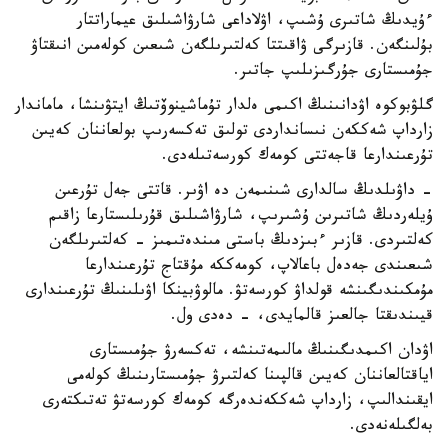
ءۇيدىڭ شاتىرى ۇشىپ، اۋلاداعى شارۋاشىلىق عيماراتتار
بۇلىنگەن. قازىرگى ۋاقىتتا كەلتىرىلگەن شىعىن كولەمىن انىقتاۋ
جۇمىستارى جۇرگىزىلىپ جاتىر.
گلۋبوكوە اۋدانىنىڭ اكىمى ەلدار تۇماشينوۆتىڭ ايتۋىنشا، ماماندار
زارداپ شەككەن نىسانداردى تولىق تەكسەرىپ بولعاننان كەيىن
تۇرعىندارعا قاجەتتى كومەك كورسەتىلەدى.
- داۋىلدىڭ سالدارى شىنىمەن دە اۋىر. قاتتى جەل تۇرعىن
ۇيلەردىڭ شاتىرىن ۇشىرىپ، شارۋاشىلىق قۇرىلىستارعا زاقىم
كەلتىردى. قازىر ءبىزدىڭ باستى مىندەتىمىز - كەلتىرىلگەن
شىعىندى جەدەل باعالاپ، كومەككە مۇقتاج تۇرعىندارعا
مۇمكىندىگىنشە قولداۋ كورسەتۋ. مالوۋبينكا اۋىلىنىڭ تۇرعىندارى
قيىندىقتا جالعىز قالمايدى، - دەدى ول.
اۋدان اكىمدىگىنىڭ مالىمەتىنشە، تەكسەرۋ جۇمىستارى
اياقتالعاننان كەيىن قالپىنا كەلتىرۋ جۇمىستارىنىڭ كولەمى
ايقىندالىپ، زارداپ شەككەندەرگە كومەك كورسەتۋ تەتىكتەرى
بەلگىلەنەدى.