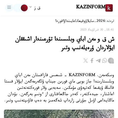
KAZINFORM
ق ز
ترەند:
2026-سايلاۋ
وقيعا
تاعايىنداۋ
اقوردا
18:41, 30 قىركۇيەك 2025
ش ق و مەن اباي وبلىسىندا تۇرعىندار اشىققان
ايۋلاردان ۇرەيلەنىپ وتىر
وسكەمەن. KAZINFORM - شىعىس قازاقستان مەن اباي
وبلىستارىندا جاز بويى ماي قورىن جيناپ ۇلگەرمەگەن ايۋلار قىستا
قالىڭ ۇيقىعا كەتپەۋى مۇمكىن. سەبەبى ولار قورەكتەنەتىن
اعاشتار، جيدەكتەر، كەدر جاڭعاقتارى از ءونىم بەرگەن. بۇدان
ماڭايداعى اۋىل جۇرتى زارداپ شەگەمىز بە دەپ قاۋىپتەنىپ وتىر.