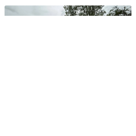
Фото: Өскемен қаласы әкімдігі
- قازىرگى ۋاقىتتا ەلەكتر ەنەرگياسىنىڭ ۋاقىتشا ءوشۋى احمەر
كەنتىندە، 19- شاعىن اۋداندا، اۋەجاي، شمەليەۆ لوگ جانە
«بولاشاق» شاعىن اۋداندارىندا تىركەلدى. قالانىڭ كوممۋنالدىق
جانە اپاتتىق قىزمەتتەرى كۇشەيتىلگەن رەجيمدە جۇمىس ىستەپ
جاتىر. قۇلاعان اعاشتاردى الۋ، كوشەلەردەن سۋدى سورۋ جانە
ەلەكترمەن جابدىقتاۋدى قالپىنا كەلتىرۋ بويىنشا بارلىق قاجەتتى