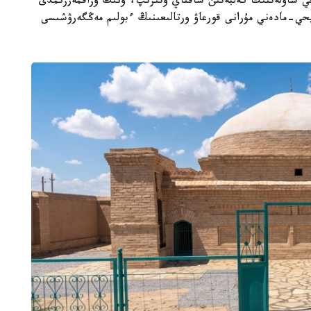
يحي ساۋلەتتىك كەلبەتىن ساقتاي وتىرىپ، ونىڭ ۇزاقمەرزىمدى
حي-مادەني مۇرانى قورعاۋ ورتالىعىنىڭ ءبولىم مەڭگەرۋشىسى