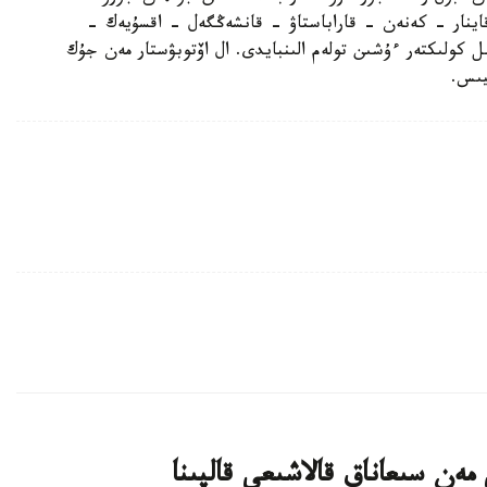
قاينار - كەنەن - قاراباستاۋ - قانشەڭگەل - اقسۇيەك -
 كولىكتەر ءۇشىن تولەم الىنبايدى. ال اۆتوبۋستار مەن جۇك
يىس.
ەن سىعاناق قالاشىعى قالپىنا