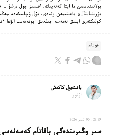
بولاتىندىعىن دا ايتا كەتەيىك. اقىسىز جول «شۋ - 
بۋرىلبايتال» باعىتىمەن وتەدى. بۇل ۋچاسكەدە جەڭىل
كولىكتەرى ايلىق نەمەسە جىلدىق ابونەمەنت الۋعا ءت
قوعام
باقىتجول كاكەش
اۆتور
22:29, 06 تامىز 2026
سىر وڭىرىندەگى باقاتام كەسەنەسى م