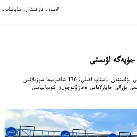
الەمدە
قازاقستان
ساياسات
ت
 جۇيەگە اۋىستى
استانا. قازاقپارات - «شۋ- بۋرىلبايتال» اۆتوجولى بۇگىننەن باستاپ اقىلى. 176 شاقىرىمعا سوزىلاتىن
ى تۋرالى حابارلامانى «قازاۆتوجول» كومپانياسى