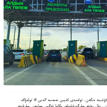
ىنە ەنگەن. تولەمدى كەيىن نەمەسە الدىن الا تولەۋگە
ان. بۇل رەتتە جۇرگىزۋشىلەر بالاما تەگىن جولمەن جۇرۋىنە