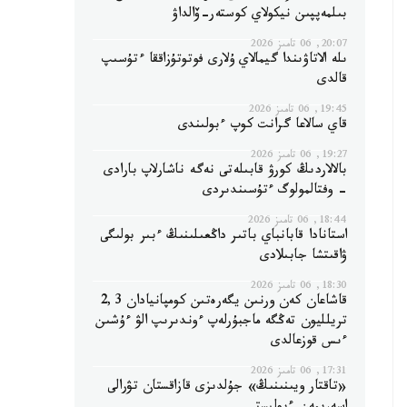
بىلمەپپىن نيكولاي كوستەر-ۆالداۋ
20:07, 06 تامىز 2026
ىلە الاتاۋىندا گيمالاي ۇلارى فوتوتۇزاققا ءتۇسىپ
قالدى
19:45, 06 تامىز 2026
قاي سالاعا گرانت كوپ ءبولىندى
19:27, 06 تامىز 2026
بالالاردىڭ كورۋ قابىلەتى نەگە ناشارلاپ بارادى
- وفتالمولوگ ءتۇسىندىردى
18:44, 06 تامىز 2026
استانادا قابانباي باتىر داڭعىلىنىڭ ءبىر بولىگى
ۋاقىتشا جابىلادى
18:30, 06 تامىز 2026
قاشاعان كەن ورنىن يگەرەتىن كومپانيادان 2,3
تريلليون تەڭگە ماجبۇرلەپ ءوندىرىپ الۋ ءۇشىن
ءىس قوزعالدى
17:31, 06 تامىز 2026
«تاقتار ويىنىنىڭ» جۇلدىزى قازاقستان تۋرالى