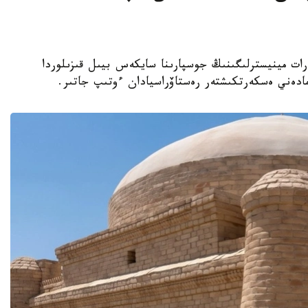
نيەت جانە اقپارات مينيسترلىگىنىڭ جوسپارىنا سايكەس بيىل قىزىلوردا
مادەني ەسكەرتكىشتەر رەستاۆراسيادان ءوتىپ جاتىر.