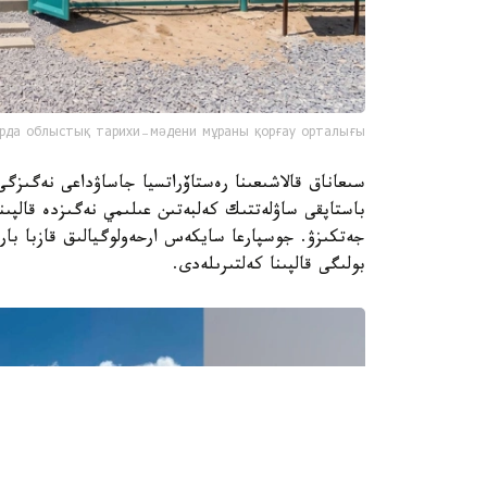
рда облыстық тарихи-мәдени мұраны қорғау орталығы
سىعاناق قالاشىعىنا رەستاۆراتسيا جاساۋداعى نەگىزگ
باستاپقى ساۋلەتتىك كەلبەتىن عىلىمي نەگىزدە قالپىنا
بولىگى قالپىنا كەلتىرىلەدى.