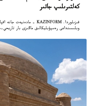
كەلتىرىلىپ جاتىر
قىزىلوردا. KAZINFORM - مادە
وبلىسىنداعى رەسپۋبليكالىق ماڭىزى بار تاريحي-