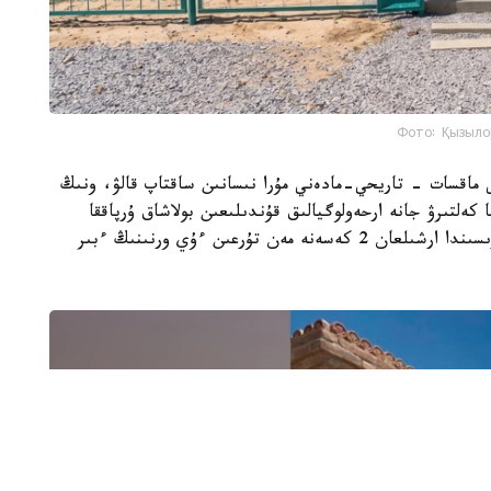
Фото: Қызыло
ى ماقسات - تاريحي-مادەني مۇرا نىسانىن ساقتاپ قالۋ، ونىڭ
 كەلتىرۋ جانە ارحەولوگيالىق قۇندىلىعىن بولاشاق ۇرپاققا
جەتكىزۋ. جوسپارعا سايكەس ارحەولوگيالىق قازبا بارىسىندا ارشىلعان 2 كەسەنە مەن تۇرعىن ءۇي ورنىنىڭ ءبىر