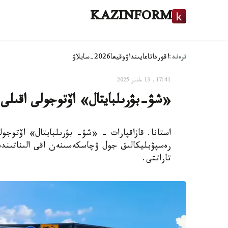
KAZINFORM
ترەند:
اقوردا
تاعايىنداۋ
وقيعا
2026-سايلاۋ
17:41, 13 مامىر 2025
«شۋ-بۋرىلبايتال» اۆتوجولى اقىلى
رەسپۋبليكالىق جول ۋچاسكەسىنەن اقى الىناتىندىع
تاراتتى.