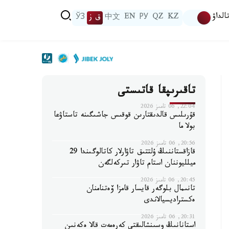
الداۋ
KZ
QZ
РУ
EN
中文
ق ز
ЎЗ
تاقىرىپقا قاتىستى
22:04, 06 تامىز 2026
قۇرىلىس قالدىقتارىن قوقىس جاشىگىنە تاستاۋعا
بولا ما
20:56, 06 تامىز 2026
قازاقستاننىڭ ۇلتتىق تاۋارلار كاتالوگىندا 29
ميلليوننان استام تاۋار تىركەلگەن
20:45, 06 تامىز 2026
تانىمال بلوگەر قايسار قامزا ۆەتنامنان
ەكستراديسيالاندى
20:31, 06 تامىز 2026
استانانىڭ وسىنشالىقتى كەرەمەت قالا ەكەنىن