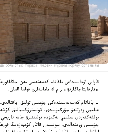
да облыстық тарихи-мәдени мұраны қорғау орталығы
قازالى اۋدانىنداعى باقاتام كەسەنەسى مەن جاڭاقورعان
«قازقايتاجاڭارتۋ» ر م ك ماماندارى قولعا العان.
- باقاتام كەسەنەسىندەگى جۇمىس تولىق اياقتالدى. ر
عىلىمي زەرتتەۋ جۇرگىزىلدى. كونسترۋكسيالىق كۇشەي
بولشەكتەردى عىلىمي نەگىزدە تولىقتىرۋ جانە تاريحي م
جۇمىسى ورىندالدى. سونىمەن قاتار كۇمبەزدىڭ قورعا