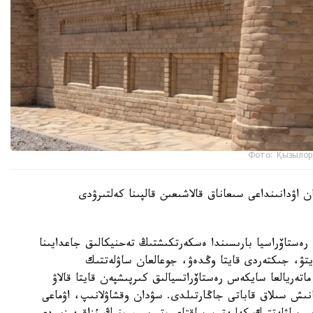
Фото: Қызылор
 اۋدانىنداعى سىعاناق قالاشىعىن قالپىنا كەلتىرۋدى
ەستاۆراسيا بارىسىندا ەسكەرتكىشتىڭ تەحنيكالىق جاعدايىنا
تۋ، جىكتەردى قايتا وڭدەۋ، جوعالعان ساۋلەتتىك
اتەريالعا سايكەس رەستاۆراتسيالىق كىرپىشپەن قايتا قالاۋ
نىش سىلاق قاباتى جاڭارتىلدى. سۋدان وقشاۋلانىپ، اۋماعى