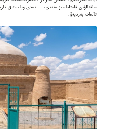
اباتتاندىرىلدى. اتالعان شارالار ەسكەرتكىشتىڭ تار
ساقتالۋىن قامتاماسىز ەتەدى، - دەدى وبلىستىق تاري
تالعات بەرديەۆ.