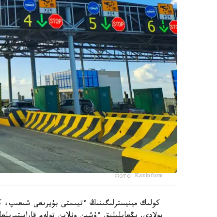
Фото: Kazinform
كولىك مينيسترلىگىنىڭ ءتيىستى بۇيرىعى شىعىپ، كۇش
بولادى. ىڭعايلىلىق ءۇشىن ونلاين تولەم قاراستىرىلع