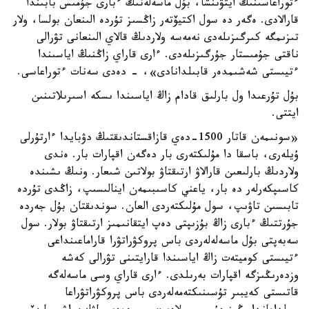
ءتوراعاسىنىڭ ايتۋىنشا، بۇل ماسەلەنىڭ ءبارى جۇمىس بابىندا
قارالادى. ەگەر دە سول اكتيۆتەر زاڭسىز تۇردە الىنعان بولسا، ولار
تىزىمگە كىرگىزىلەدى نەمەسە ولاردىڭ قالاي الىنعانى تۋرالى
ناقتى جۇمىستار جۇرگىزىلەدى. ءارى قاراي زاڭنىڭ اياسىندا
ءتيىستى شەشىمدەر قابىلدانادى»، - دەدى سەنات ءتوراعاسى.
بۇل تۇرعىدا ول بارلىق قادام زاڭ اياسىندا ىسكە اسىرىلاتىنىن
ايتتى.
«سونىمەن قاتار 1500-دەي قازاقستاندىقتىڭ دۋبايدا ءارتۇرلى
ۇيلەرى، باسقا دا مۇلىكتەرى بار دەگەن اقپارات بار. ەندى
ولاردىڭ بارلىعىن قارالاۋ ارتىقتاۋ بولاتىن شىعار. ونىڭ ىشىندە
كاسىپكەرلەر دە بار، ياعني كاسىبىمەن اينالىسىپ، زاڭدى تۇردە
تابىسىن تاۋىپ، سول مۇلىكتەردى العان. سوندىقتان بۇل جەردە
جۇرتتىڭ ءبارى زاڭ بۇزىپتى دەپ ايتقانىمىز ارتىقتاۋ بولار. سول
سەبەپتى بۇل ماسەلەلەردى باس پروكۋراتۋرا قاراماعىنداعى
ءتيىستى كوميتەت زاڭ اياسىندا قارايتىنى تۋرالى كەشە
وزدەرىڭىزگە اقپارات بەرىلدى. ءارى قاراي وسى ماسەلەگە
قاتىستى كەيبىر تۇسىنىكتەمەلەردى باس پروكۋراتۋراعا