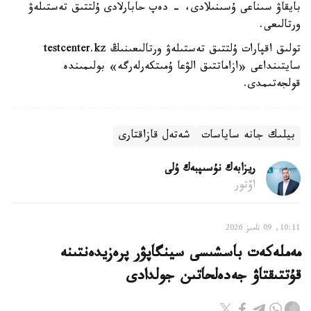
بايقاۋ سىناعى ۇسىنىلادى، - دەپ حابارلادى ۇلتتىق تەستىلەۋ
ورتالىعى.
تولىق اقپارات ۇلتتىق تەستىلەۋ ورتالىعىنىڭ testcenter.kz
سايتىنداعى «ازاماتتىق الۋعا ۇمىتكەرلەرگە» بولىمىندە
قولجەتىمدى.
بيلىك جانە ساياسات
شەتەل قازاقتارى
ريزابەك نۇسىپبەك ۇلى
اۆتور
10:11, 09 تامىز 2026
مەملەكەت باسشىسى سينگاپۋر پرەزيدەنتىنە
قۇتتىقتاۋ جەدەلحاتىن جولدادى