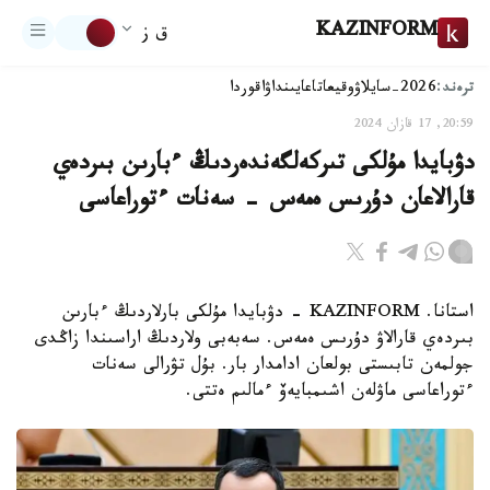
KAZINFORM
ق ز
ترەند:
2026-سايلاۋ
وقيعا
تاعايىنداۋ
اقوردا
20:59, 17 قازان 2024
دۋبايدا مۇلكى تىركەلگەندەردىڭ ءبارىن بىردەي
قارالاعان دۇرىس ەمەس - سەنات ءتوراعاسى
استانا. KAZINFORM - دۋبايدا مۇلكى بارلاردىڭ ءبارىن
بىردەي قارالاۋ دۇرىس ەمەس. سەبەبى ولاردىڭ اراسىندا زاڭدى
جولمەن تابىستى بولعان ادامدار بار. بۇل تۋرالى سەنات
ءتوراعاسى ماۋلەن اشىمبايەۆ ءمالىم ەتتى.