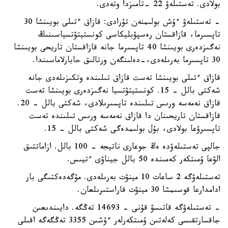
بولادى. تەستىلەۋ 22 -تامىزدا وتەدى.
- تەستىلەۋ ءۇش بولىمنەن تۇرادى: قازاق ءتىلى بويىنشا 30
تاپسىرما، قازاقستان رەسپۋبليكاسى كونستيتۋتسياسىنىڭ
نەگىزدەرى بويىنشا 40 تاپسىرما جانە قازاقستان تاريحى بويىنشا
30 تاپسىرما بەرىلەدى،-دەلىنگەن ورتالىق حابارلاماسىندا.
قازاق ءتىلى بويىنشا تەست قازاق تىلىندە وتكىزىلەدى جانە
شەكتى بالل - 15. كونستيتۋتسيا نەگىزدەرى بويىنشا تەست
قازاق نەمەسە ورىس تىلىندە تاپسىرىلادى، شەكتى بالل - 20.
قازاقستان تاريحىنان دا قازاق نەمەسە ورىس تىلىندە تەست
تاپسىرۋعا بولادى، بۇل بولىمدەگى شەكتى بالل - 15.
جالپى تەستىلەۋدە ەڭ جوعارى ناتيجە - 100 بالل. ازاماتتىق
الۋعا ۇمىتكەر كەمىندە 50 بالل جيناۋى ءتيىس.
تەستىلەۋگە 2 ساعات 10 مينۋت بەرىلەدى. مۇگەدەكتىگى بار
ادامدارعا قوسىمشا 30 مينۋت قاراستىرىلعان.
- تەستىلەۋگە قاتىسۋ قۇنى - 14693 تەڭگە. دايىندىعىن
جاقسارتقىسى كەلەتىن ۇمىتكەرلەر ءۇشىن 3355 تەڭگەگە اقىلى