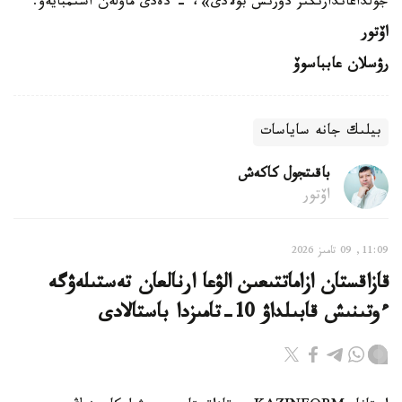
جولداعاندارىڭىز دۇرىس بولادى»، - دەدى ماۋلەن اشىمبايەۆ.
اۆتور
رۋسلان عابباسوۆ
بيلىك جانە ساياسات
باقىتجول كاكەش
اۆتور
11:09, 09 تامىز 2026
قازاقستان ازاماتتىعىن الۋعا ارنالعان تەستىلەۋگە
ءوتىنىش قابىلداۋ 10-تامىزدا باستالادى