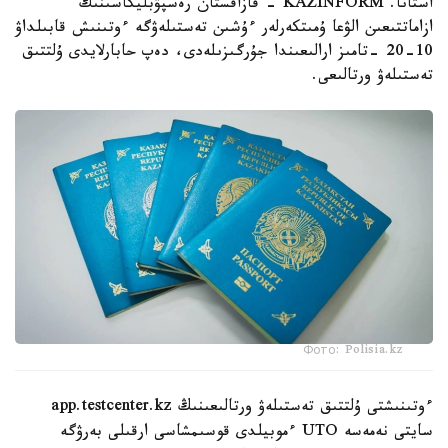
استانا. KAZINFORM - قازاقستان رەسپۋبليكاسىنىڭ
ازاماتتىعىن الۋعا ۇمىتكەرلەر ءۇشىن تەستىلەۋگە ءوتىنىش قابىلداۋ
10-20 -تامىز ارالىعىندا جۇرگىزىلەدى، دەپ حابارلايدى ۇلتتىق
تەستىلەۋ ورتالىعى.
Фото: Polisia.kz
ءوتىنىشتى ۇلتتىق تەستىلەۋ ورتالىعىنىڭ app.testcenter.kz
سايتى نەمەسە UTO ءموبيلدى قوسىمشاسى ارقىلى بەرۋگە