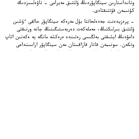
وتانداستارىن سينگاپۋردىڭ ۇلتتىق مەيرامى - تاۋەلسىزدىك
كۇنىمەن قۇتتىقتادى.
- پرەزيدەنت جەدەلحاتتا بۇل مەرەكە سينگاپۋر حالقى ءۇشىن
ۇلتتىق بىرلىكتىڭ، مەملەكەت دەربەستىگىنىڭ جانە ورنىقتى
دامۋدىڭ ايشىقتى بەلگىسى رەتىندە ەرەكشە مانگە يە ەكەنىن اتاپ
وتكەن. سونىمەن قاتار قازاقستان مەن سينگاپۋر اراسىنداعى
دوستىققا جانە ءوزارا تۇسىنىستىككە نەگىزدەلگەن سان قىرلى
ىنتىماقتاستىق قوس حالىقتىڭ يگىلىگى جولىندا ۇدايى دامي
بەرەتىنىنە سەنىم ءبىلدىردى،-دەلىنگەن اقپاراتتا.
قاسىم-جومارت توقايەۆ تارمان شانمۋگاراتنامنىڭ جاۋاپتى
قىزمەتىنە تولايىم تابىس، ال دوستاس سينگاپۋر حالقىنا قۇت-
بەرەكە تىلەدى.
بيلىك جانە ساياسات
سىرتقى ساياسات
ريزابەك نۇسىپبەك ۇلى