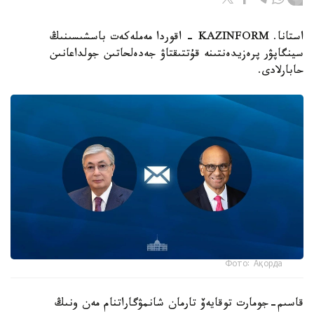
استانا. KAZINFORM - اقوردا مەملەكەت باسشىسىنىڭ
سينگاپۋر پرەزيدەنتىنە قۇتتىقتاۋ جەدەلحاتىن جولداعانىن
حابارلادى.
Фото: Ақорда
قاسىم-جومارت توقايەۆ تارمان شانمۋگاراتنام مەن ونىڭ