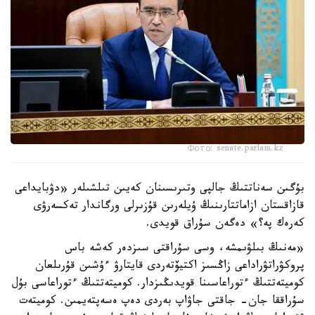
Фото: senate.parlam.kz
بۇگىن سەناتتىڭ جالپى وتىرىسىنان كەيىن تىلشىلەر «دۋبايداعى
قازاقستان ازاماتتارىنىڭ ۇيلەرىن قۇزىرلى ورگاندار تەكسەرۋى
كەرەك پە؟» دەگەن سۇراق قويدى.
«مەنىڭ بىلۋىمشە، وسى سۇراقتى سىزدەر كەشە باس
پروكۋراتۋراداعى زاڭسىز اكتيۆتەردى قايتارۋ ءۇشىن قۇرىلعان
كوميتەتتىڭ ءتوراعاسىنا قويدىڭىزدار. كوميتەتتىڭ ءتوراعاسى بۇل
سۇراققا جان- جاقتى جاۋاپ بەردى دەپ ەسەپتەيمىن. كوميتەت