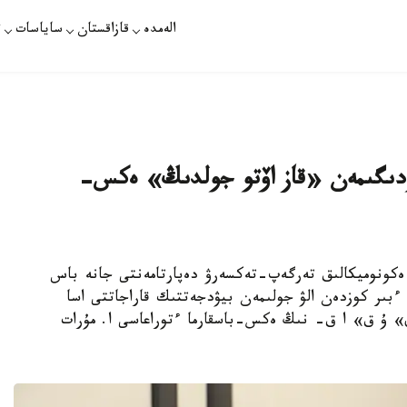
الەمدە
قازاقستان
ساياسات
ت
كۇدىگىمەن «قاز اۆتو جولدىڭ» ەكس-
لاسى بويىنشا ەكونوميكالىق تەرگەپ-تەكسەرۋ دەپارتامەنتى جانە باس
بىر كوزدەن الۋ جولىمەن بيۋدجەتتىك قاراجاتتى اسا
» ۇ ق» ا ق- نىڭ ەكس-باسقارما ءتوراعاسى ا. مۇرات