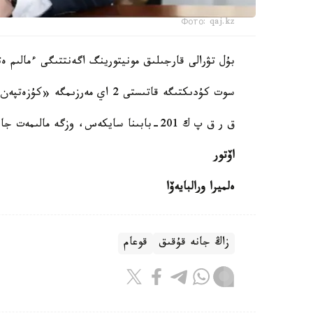
Фото: qaj.kz
بۇل تۋرالى قارجىلىق مونيتورينگ اگەنتتىگى ءمالىم ەت
سوت كۇدىكتىگە قاتىستى 2 اي مەرزىمگە «كۇزەتپەن ۇستاۋ» تۇرىندەگى بۇلتارتپاۋ شاراسى سانكسيالادى.
ق ر ق پ ك 201-بابىنا سايكەس، وزگە مالىمەت جاريالانۋعا جاتپايدى.
اۆتور
ەلميرا ورالبايەۆا
زاڭ جانە قۇقىق
قوعام