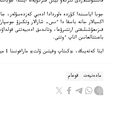
قاتىسۋشىلاردى تىركەۋ بيىل قىركۇيەك ايىندا جوبانى
جوبا اياسىندا كۇزدە ەلوردادا ادەبي كەزدەسۋلەر، جال
اكسيالار جانە باسقا دا ءىس- شارالار وتكىزۋ جوسپارل
قىزىعۋشىلىقتى ارتتىرۋعا، وتاندىق ادەبيەتتى قولداۋعا
باعىتتالعانىن اتاپ ءوتتى.
ايتا كەتەيىك، «كىتاپ وقيتىن ۇلت» مارافونىنا 1 ميلليوننان استام ادام قاتىسادى.
مادەنيەت
قوعام
ريزابەك نۇسىپبەك ۇلى
اۆتور