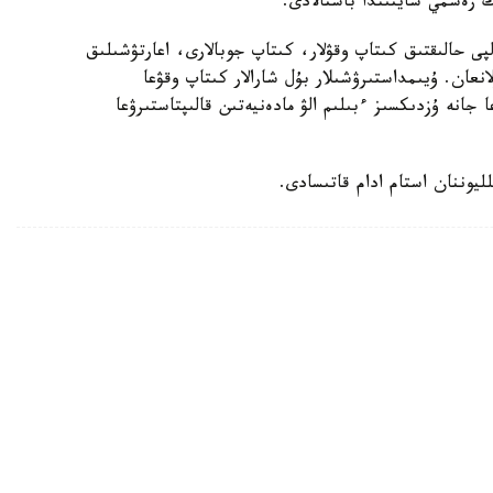
ڭ رەسمي سايتىندا باستالادى.
پى حالىقتىق كىتاپ وقۋلار، كىتاپ جوبالارى، اعارتۋشىلىق
انعان. ۇيىمداستىرۋشىلار بۇل شارالار كىتاپ وقۋعا
 جانە ۇزدىكسىز ءبىلىم الۋ مادەنيەتىن قالىپتاستىرۋعا