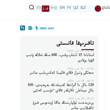
الداۋ
KZ
QZ
РУ
EN
中文
ق ز
ЎЗ
تاقىرىپقا قاتىستى
11:40, 09 تامىز 2026
استانادا 15 كىتاپ وقىپ، 600 مىڭ تەڭگە ۇتىپ
الۋعا بولادى
10:06, 09 تامىز 2026
ەجەلگى وتىرار قالاي قالپىنا كەلتىرىلىپ جاتىر
09:22, 09 تامىز 2026
120 بالل دا گرانتقا كەپىلدىك بەرمەيدى، 100
بالل جيناعان تالاپكەر قالاي ءتۇسىپ كەتتى
20:17, 08 تامىز 2026
پرەزيدەنت تۇلپارىنىڭ جاڭا ۆيدەوسى قىزۋ
تالقىلانىپ جاتىر