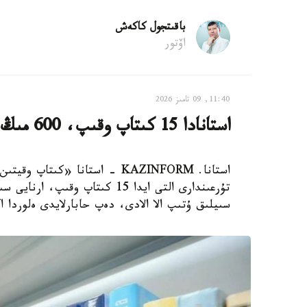
باقىتجول كاكەش
اۆتور
11:40, 09 تامىز 2026
استانادا 15 كىتاپ وقىپ، 600 مىڭ تەڭگە ۇتىپ الۋعا بولادى
استانا. KAZINFORM - استانا «ك
سىيلىق ۇتىپ الا الادى، دەپ حابارلايدى ەلوردا ا