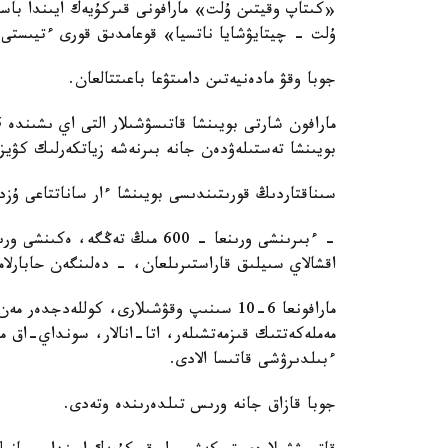
«كىتاپ وقيتىن ۇلت» مارافونى قىركۇيەك ايىندا باس
ۇلت - چيتايۋشايا ناتسيا» قوعامدىق قورى ءتيىستى م
جوبا وقۋ مادەنيەتىن دامىتۋعا باعىتتالعان.
بويىنشا تەستىلەۋدەن جانە بىرنەشە زياتكەرلىك كۋي
سىناقتاردىڭ قورىتىندىسى بويىنشا ءار ساناتتاعى ۇزدى
اقشالاي سىيلىق قاراستىرىلعان، - دەلىنگەن حابارلاما
مارافونعا 6-10 سىنىپ وقۋشىلارى، كوللەدج
مەملەكەتتىك قىزمەتشىلەر، اتا-انالار، سونداي-اق ما
ءبىلدىرۋشى قاتىسا الادى.
جوبا قازاق جانە ورىس تىلدەرىندە وتەدى.