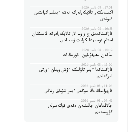
17:51, 08 تامىز 2026
اكىمدىكتەر تالاپكەرلەرگە نەشە ءبىلىم گرانتىن
ءبولدى
16:38, 08 تامىز 2026
قازاقستاندىق ج و و- لار تالاپكەرلەرگە 2 مىڭنان
استام قوسىمشا گرانت ۇسىنادى
15:12, 08 تامىز 2026
ساكەن سەيفۋللين. كۇرەڭ ات
13:06, 08 تامىز 2026
قازاقستاندا ءبىر تاۋلىكتە ءۇش ورمان ءورتى
تىركەلدى
11:06, 08 تامىز 2026
فاريزانىڭ ەڭ سوڭعى ءبىر شۋماق ولەڭى
09:43, 08 تامىز 2026
جالاڭداعان جالىنمەن ەندى قۇلتەمىرلەر
كۇرەسەدى