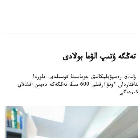
ىتاپ وقيتىن ۇلت» رەسپۋبليكالىق جوباسىنا قوسىلدى. ەلوردا
تۇرعىندارى التى ايدا 15 كىتاپ وقىپ، ارنايى سىناقتاردان ءوتۋ ارقىلى 600 مىڭ تەڭگەگە دەيىن اقشالاي
كىمدىگى.