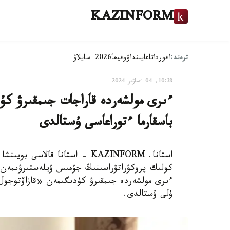
KAZINFORM
ترەند:
اقوردا
تاعايىنداۋ
وقيعا
2026-سايلاۋ
10:38, 04 ءساۋىر 2024
ءىرى مولشەردە قاراجات جىمقىرۋ 
باسقارما ءتوراعاسى ۇستالدى
استانا. KAZINFORM - استانا قا
كولىك پروكۋراتۋراسىنىڭ جۇمىس ۇيلەستىرۋىمەن ء
ءىرى مولشەردە جىمقىرۋ كۇدىگىمەن «قازاۆتوجول
ۇلى ۇستالدى.