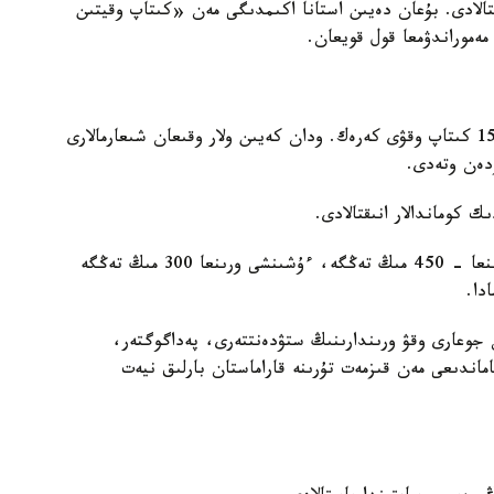
تالادى. بۇعان دەيىن استانا اكىمدىگى مەن «كىتاپ وقيتىن
ەموراندۋمعا قول قويعان.
مارافون شارتى بويىنشا قاتىسۋشىلار التى اي ىشىندە 15 كىتاپ وقۋى كەرەك. ودان كەيىن ولار وقىعان شىعارمالارى
زدەن وتەدى.
ك كوماندالار انىقتالادى.
- ءبىرىنشى ورىنعا - 600 مىڭ تەڭگە، ەكىنشى ورىنعا - 450 مىڭ تەڭگە، ءۇشىنشى ورىنعا 300 مىڭ تەڭگە
دا.
دەر مەن جوعارى وقۋ ورىندارىنىڭ ستۋدەنتتەرى، پەداگوگتەر،
ماندىعى مەن قىزمەت تۇرىنە قاراماستان بارلىق نيەت