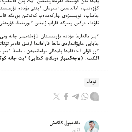
پايدا مەن قۇننىڭ كەرەعارىلىعىن ءيت پەن قاسقىردىڭ 
كۇزەتىپ، ادالدىعىن اسىرعان ءيتتى مۇددە تۇرعىسىنا
جاساپ، قويىمىزدى جاركەمدەپ كەتەتىن بورىگە قاسق
تاۋعا، ەركىن ومىرگە قاراپ ۇليتىن ءبورىنىڭ قۇرمەت
ءبىز مالدارعا مۇددە تۇرعىسىنان تاۋەلدىمىز جانە ون
جابايى حايۋانداردى مالعا قاراعاندا ارتىق قادىر تۇتا
ءوز قۇلى الدەقايدا پايدالى بولعانىمەن، باسقا ءبىر 
اڭگىمە.
(«جەڭىمپاز ەرىك» كىتابى) ءيت جانە كوك
قوعام
باقىتجول كاكەش
اۆتور