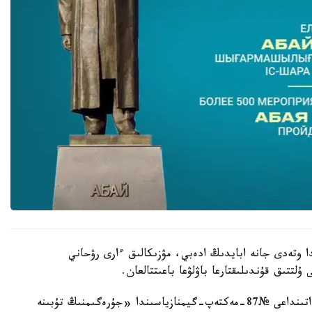
دا وتەدى جانە ابايدىڭ ادەبي، مۋزىكالىق ءارى رۋحاني
تتىق قۇندىلىقتارعا باۋلۋعا باعىتتالعان.
6-تامىز كۇنى ساعات 10:00-دە اباي قۇنانباي ۇلى اتىنداعى №87-مەكتەپ-گيمنازياسىندا «جۇرەگىمنىڭ تۇبىنە