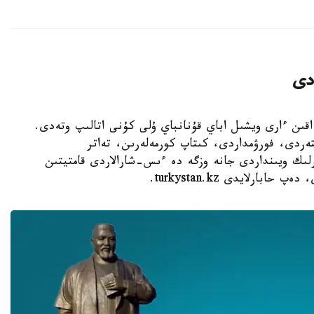
دى
 قازاقستاندا ۇلى اقىن ءارى ويشىل اباي قۇنانباي ۇلى كۇنى اتالىپ وتەدى.
تەردى، فورۋمداردى، كىتاپ كورمەلەرىن، تەاتر
ەرلىك ويىنداردى جانە وزگە دە ءىس-شارالاردى قامتيتىن
بارلايدى turkystan.kz.