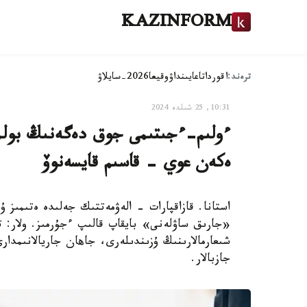
KAZINFORM
ترەند:
اقوردا
تاعايىنداۋ
وقيعا
2026-سايلاۋ
10:31, 25 شىلدە 2024
ءولىم-ءجىتىمى جوق دەگەنىڭ بولم
ەكەن عوي - قاسىم قايسەنوۆ
استانا. قازاقپارات - الەۋمەتتىك جەلىدە ەتىمىز
«جارىق ساۋلەنى» بايقاپ قالىپ ءجۇرمىز. ولار: 
شىعارمالارىنىڭ ۇزىندىلەرى، جاهان جاريالانىمد
جازبالار.