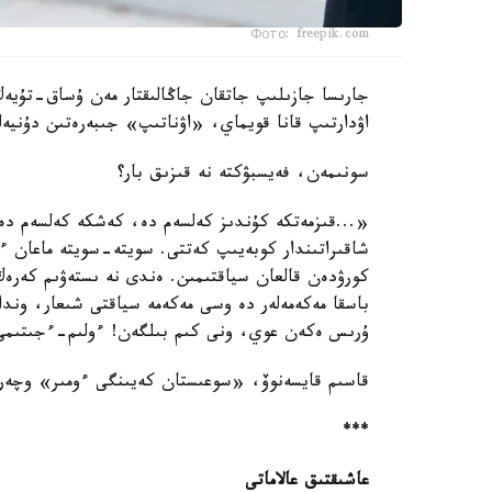
Фото: freepik.com
جارىسا جازىلىپ جاتقان جاڭالىقتار مەن ۇساق-تۇيە
اۋدارتىپ قانا قويماي، «اۋناتىپ» جىبەرەتىن دۇنيەل
سونىمەن، فەيسبۋكتە نە قىزىق بار؟
«...قىزمەتكە كۇندىز كەلسەم دە، كەشكە كەلسەم دە 
شاقىراتىندار كوبەيىپ كەتتى. سويتە-سويتە ماعان ءت
كورۋدەن قالعان سياقتىمىن. ەندى نە ىستەۋىم كەرەك؟
باسقا مەكەمەلەر دە وسى مەكەمە سياقتى شىعار، ون
ۇرىس ەكەن عوي، ونى كىم بىلگەن! ءولىم-ءجىتىمى
قاسىم قايسەنوۆ، «سوعىستان كەيىنگى ءومىر» وچەر
***
عاشىقتىق عالاماتى