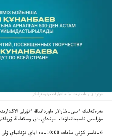
فوتو: ق ر مادەنيەت جانە اقپارات مينيسترلىگى
مەرەكەلىك ءىس-شارالار ەلوردانىڭ ءتۇرلى الاڭدارىن
مۇراسىن ناسيحاتتاۋعا، سونداي-اق وسكەلەڭ ۇرپاقتى ۇل