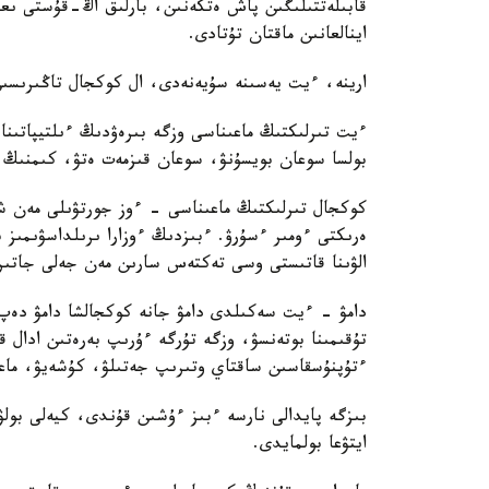
قابىلەتتىلىگىن پاش ەتكەنىن، بارلىق اڭ-قۇستى ىع
اينالعانىن ماقتان تۇتادى.
ارينە، ءيت يەسىنە سۇيەنەدى، ال كوكجال تاڭىرىسى
ءيت تىرلىكتىڭ ماعىناسى وزگە بىرەۋدىڭ ءىلتيپاتىن
بولسا سوعان بويسۇنۋ، سوعان قىزمەت ەتۋ، كىمنىڭ 
كوكجال تىرلىكتىڭ ماعىناسى - ءوز جورتۋىلى مەن ش
ەرىكتى ءومىر ءسۇرۋ. ءبىزدىڭ ءوزارا ىرىلداسۋىمىز 
الۋىنا قاتىستى وسى تەكتەس سارىن مەن جەلى جاتىر
دامۋ - ءيت سەكىلدى دامۋ جانە كوكجالشا دامۋ دەپ 
تۇقىمىنا بوتەنسۋ، وزگە تۇرگە ءۇرىپ بەرەتىن ادال ق
ءتۇپنۇسقاسىن ساقتاي وتىرىپ جەتىلۋ، كۇشەيۋ، ماعىن
بىزگە پايدالى نارسە ءبىز ءۇشىن قۇندى، كيەلى بولۋ
ايتۋعا بولمايدى.