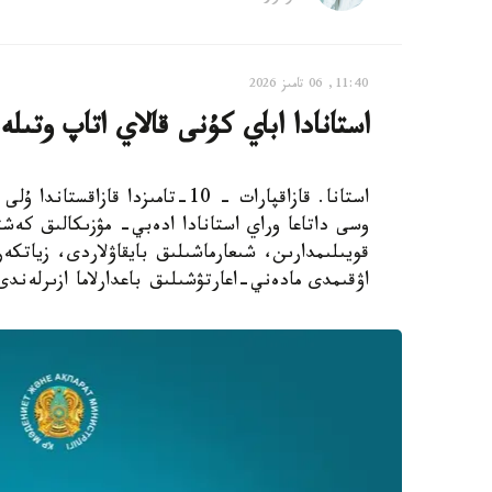
11:40, 06 تامىز 2026
استانادا اباي كۇنى قالاي اتاپ وتىلە
استانا. قازاقپارات – 10-تامىزدا
وسى داتاعا وراي استانادا ادەبي- مۋزىكالىق كەش
قويىلىمدارىن، شىعارماشىلىق بايقاۋلاردى، زياتك
اۋقىمدى مادەني-اعارتۋشىلىق باعدارلاما ازىرلەندى، دەپ حا