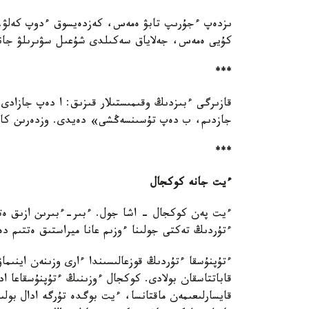
ىزدەپ ءجۇرىپ تابۋ ەمەس، كەزدەيسوق ءدوپ كەلۋ. ۇز
كۇيى ەمەس، جەلاياق سەكىلدى شۇعىل سۋىرىلۋ جانە 
***
قازىرگى ءبىزدىڭ وقىمىستىلار قىزىق: ا دەپ جازا
جازدىم، ب دەپ تۇسىنسەڭشى» دەيدى. وزدەرىن كاف
***
ءيت جانە كوكجال
ءيت پەن كوكجال - اشا جول. ءبىر-ءبىرىن ازىق ەتپە
ءتۇردىڭ تەكتى جولىنا ءوزىم عانا ميراستىق ەتتىم 
ءتۇپنۇسقا ءتۇردىڭ قوزعالىسىندا ءارى وزىنەن اينىما
قاباتتاسقان بولادى. كوكجال ءوزىنىڭ ءتۇپنۇسقاعا ا
قايسارلىعىمەن ماقتانسا، ءيت بوگدە تۇرگە ادال بولى