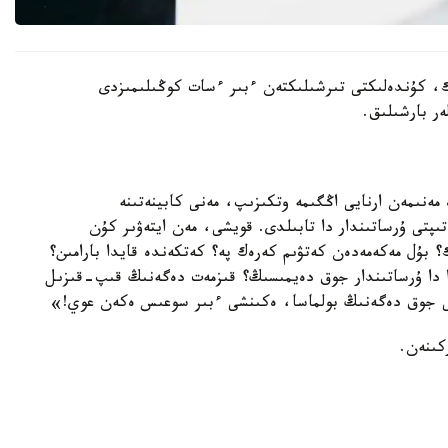
ك، كۇندەلىكتى تىرشىلىكتەن ءبىر ءسات كوڭىلىمىزدى
ەر بارشىلىق.
مەنىمەن ارنايى اڭگىمە وتكىزىپ، مەنى كابينەتىنە
ىپتى ۇرساتىندار دا تابىلدى. قويشى، مەن ايتەۋىر كۇن
 بۇل مەكەمەدەن كەتۋىم كەرەك پە؟ كەتكەندە قايدا بارامىن؟
دا دا ۇرساتىندار جوق دەيمىسىڭ؟ قىزمەت دەگەنىڭ قىپ-قىزىل
 جوق دەگەنىڭ بولماسا، ەكىنشى ءبىر سوعىس ەكەن عوي!»
كىنەن.