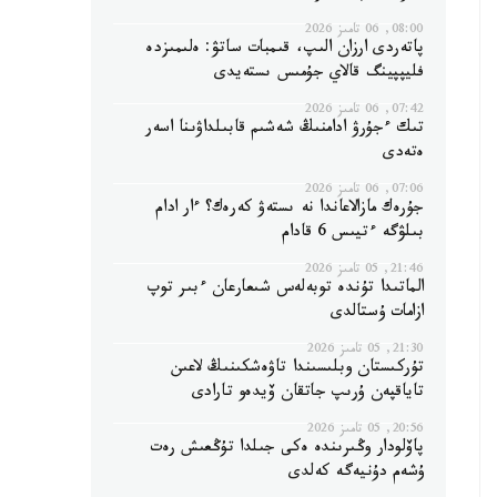
08:00, 06 تامىز 2026
پاتەردى ارزان الىپ، قىمبات ساتۋ: ەلىمىزدە
فليپپينگ قالاي جۇمىس ىستەيدى
07:42, 06 تامىز 2026
تىك ءجۇرۋ ادامنىڭ شەشىم قابىلداۋىنا اسەر
ەتەدى
07:06, 06 تامىز 2026
جۇرەك مازالاعاندا نە ىستەۋ كەرەك؟ ءار ادام
بىلۋگە ءتيىس 6 قادام
21:46, 05 تامىز 2026
الماتىدا تۇندە توبەلەس شىعارعان ءبىر توپ
ازامات ۇستالدى
21:30, 05 تامىز 2026
تۇركىستان وبلىسىندا تاۋەشكىنىڭ لاعىن
تاياقپەن ۇرىپ جاتقان ۆيدەو تارادى
20:56, 05 تامىز 2026
پاۆلودار وڭىرىندە ەكى جىلدا تۇڭعىش رەت
ۇشەم دۇنيەگە كەلدى