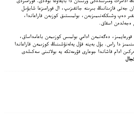
ادامزات ومىرىندەگى ورنىنان دا بايقاۋعا بولادى. قورامىزدى
ن جەتى قازىنانىڭ بىرىنە جاتقىزىپ، ال قورامىزعا شابۋىل
ىر دەپ وشىككەنىمىزبەن، بولمىستىق كوزبەن قاراعاندا،
ى ەجەلدەن اسقاق.
ى قورعايمىز، دەگەنمەن ادامي بولمىس كوزىمەن باعامداساق،
تىنىمىز دا راس. بۇل بەينە قۇل يەلەنۋشىنىڭ كوزىمەن قاراعاندا
ەركىن ادام قاشاندا جوعارى قۇرمەتكە يە بولاتىنى سەكىلدى
جال