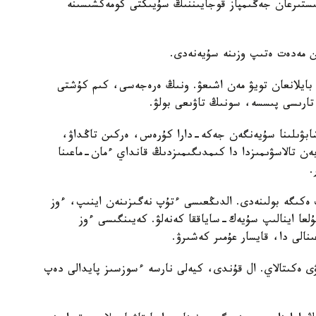
ىستىرعان جەڭىمپاز قوجايىننىڭ سۇيىكتى كومەكشىسىنە
ن مەدەت ەتىپ وزىنە سۇيەنەدى.
ا بايلانعان تويۋ مەن اشىعۋ. ونىڭ ەرەجەسى، كىم كۇشتى
تارىسى پىسسە، سونىڭ تاۋىعى بولۋ.
ابۋىلىنا سۇيەنگەن جەكە-دارا كۇرەس، ەركىن تاڭداۋ،
بەن تالاسۋىمىزدا دا كىمدىگىمىزدىڭ قانداي ءمان-ماعىنا
.
ەكىگە بولىنەدى. الدىڭعىسى ءتۇپ نەگىزىنەن اينىپ، ءوز
ۇلعا اينالىپ سۇيەك-ساياققا كەنەلۋ. كەيىنگىسى ءوز
الى دا، قايسار عۇمىر كەشىرۋ.
ى ەكىتالاي. ال قۇندى، كيەلى نارسە ءسوزسىز پايدالى دەپ