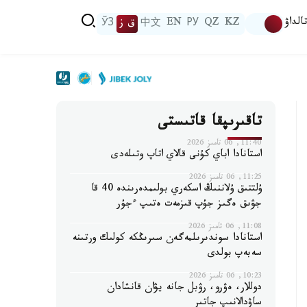
الداۋ
KZ
QZ
РУ
EN
中文
ق ز
ЎЗ
تاقىرىپقا قاتىستى
11:40, 06 تامىز 2026
استانادا اباي كۇنى قالاي اتاپ وتىلەدى
11:25, 06 تامىز 2026
ۇلتتىق ۇلاننىڭ اسكەري بولىمدەرىندە 40 قا
جۋىق ەگىز جۇپ قىزمەت ەتىپ ءجۇر
11:08, 06 تامىز 2026
استانادا سوندىرىلمەگەن سىرىڭكە كولىك ورتىنە
سەبەپ بولدى
10:23, 06 تامىز 2026
دوللار، ەۋرو، رۋبل جانە يۋان قانشادان
ساۋدالانىپ جاتىر