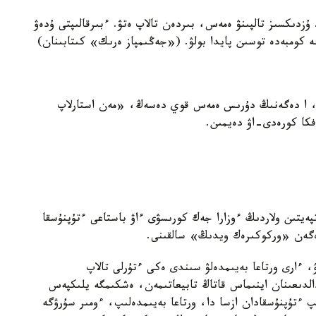
دىكسىز تالپىنۋ ەمەس، بىردەن تالاپ ەتۋ. ءبىرقالىپتى ۇدەۋ
كومبەدە توسىن پايدا بولۋ. («جەڭىمپاز ەرىك» كىتابىنان)
دى، ا دەگەنىڭ دۇرىس ەمەس قوي دەسەڭ، «مەن استارلاپ
كا كورەدى-اۋ دەيمىن.
يتىن ولاردىڭ ءوزارا جەك كورىسۋى ءاۋ باستاعى ءتۇپنۇسقا
دەگەن «وركوكىرەك ويدىڭ» سالقىنى.
ۋ، ءارى ورتاعا بەيىمدەلۋ سىندى ەكى ءتۇرلى تالاپ
دالدىعىنان اينىماس قاتاڭ تابيعاتىمەن، ەشكىمگە يلىكپەس
پ ءتۇپنۇسقادان ازسا دا، ورتاعا بەيىمدەلىپ، ءومىر سۇرۋگە