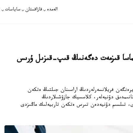
الەمدە
قازاقستان
ساياسات
ت
اسا قىزمەت دەگەنىڭ قىپ-قىزىل ۇرىس
 ۇيرەنگەن فريلانسەرلەردىڭ اراسىنان جىلتىڭ ەتكەن
تانىمدىق دۇنيەلەر، كلاسسيك جازۋشىلاردىڭ
ارى، تىلسىم دۇنيەدەن تىرس ەتكەن تاربيەلىك ماڭىزدى