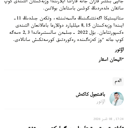
جالپى بىلتىر قازان جانە قاراشا ايلارىندا وزبەكستان التىندى كوپ
ساتقان ەلدەردىڭ كوشىن باستاعان بولاتىن.
ستاتيستيكا اگەنتتىگىنىڭ مالىمەتىنشە، وتكەن جىلدىڭ 11-
ايىندا وزبەكستان 8,15 ميلليارد دوللارعا باعالانعان التىندى
ەكسپورتتاعان. بۇل 2022 -جىلمەن سالىستىرعاندا 2,3 ەسەگە
كوپ جانە ءوز كەزەگىندە رەكوردتىق كورسەتكىش سانالادى.
اۆتور
ءاليحان اسقار
الەم
باقىتجول كاكەش
اۆتور
17:24, 08 تامىز 2026