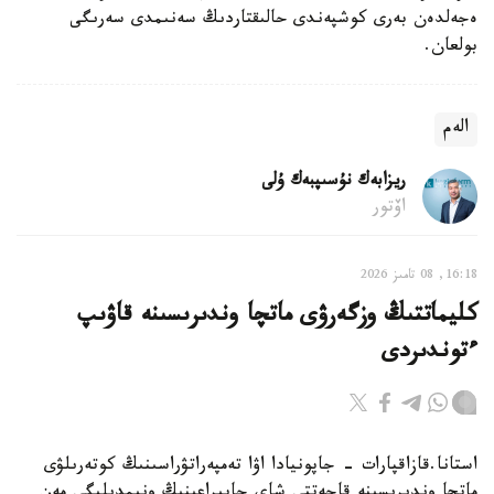
ەجەلدەن بەرى كوشپەندى حالىقتاردىڭ سەنىمدى سەرىگى
بولعان.
الەم
ريزابەك نۇسىپبەك ۇلى
اۆتور
16:18, 08 تامىز 2026
كليماتتىڭ وزگەرۋى ماتچا وندىرىسىنە قاۋىپ
ءتوندىردى
استانا.قازاقپارات - جاپونيادا اۋا تەمپەراتۋراسىنىڭ كوتەرىلۋى
ماتچا وندىرىسىنە قاجەتتى شاي جاپىراعىنىڭ ونىمدىلىگى مەن