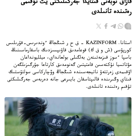
قازاق توبەتى قىتايدا جەرگىلىكتى يت تۇقىمى
رەتىندە تانىلدى
استانا. KAZINFORM – ق ح ر شىڭجاڭ ءوندىرىس-قۇرىلىس
كورپۋسى (ش و ق ك) قوعامدىق قاۋىپسىزدىك باسقارماسىنىڭ
باسپا ءسوز قىزمەتىنەن بەلگىلى بولعانداي، ميلليونداعان
مۋتاتسيا نۇكتەسىن قامتيتىن گەنومدىق كارتاعا جۇرگىزىلگەن
اۋقىمدى زەرتتەۋ ناتيجەسىندە شىڭجاڭ وۆچاركاسى سولتۇستىك
قىتاي وڭىرىندە قالىپتاسقان بايىرعى جانە دەربەس جەرگىلىكتى
تۇقىم رەتىندە تانىلدى.