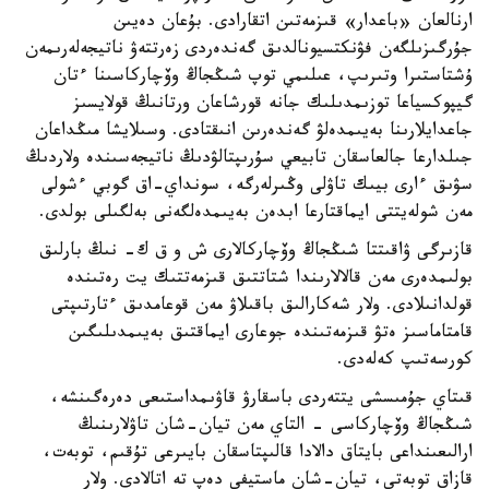
ارنالعان «باعدار» قىزمەتىن اتقارادى. بۇعان دەيىن
جۇرگىزىلگەن فۋنكتسيونالدىق گەندەردى زەرتتەۋ ناتيجەلەرىمەن
ۇشتاستىرا وتىرىپ، عىلىمي توپ شىڭجاڭ وۆچاركاسىنا ءتان
گيپوكسياعا توزىمدىلىك جانە قورشاعان ورتانىڭ قولايسىز
جاعدايلارىنا بەيىمدەلۋ گەندەرىن انىقتادى. وسىلايشا مىڭداعان
جىلدارعا جالعاسقان تابيعي سۇرىپتالۋدىڭ ناتيجەسىندە ولاردىڭ
سۋىق ءارى بيىك تاۋلى وڭىرلەرگە، سونداي-اق گوبي ءشولى
مەن شولەيتتى ايماقتارعا ابدەن بەيىمدەلگەنى بەلگىلى بولدى.
قازىرگى ۋاقىتتا شىڭجاڭ وۆچاركالارى ش و ق ك- نىڭ بارلىق
بولىمدەرى مەن قالالارىندا شتاتتىق قىزمەتتىك يت رەتىندە
قولدانىلادى. ولار شەكارالىق باقىلاۋ مەن قوعامدىق ءتارتىپتى
قامتاماسىز ەتۋ قىزمەتىندە جوعارى ايماقتىق بەيىمدىلىگىن
كورسەتىپ كەلەدى.
قىتاي جۇمىسشى يتتەردى باسقارۋ قاۋىمداستىعى دەرەگىنشە،
شىڭجاڭ وۆچاركاسى - التاي مەن تيان-شان تاۋلارىنىڭ
ارالىعىنداعى بايتاق دالادا قالىپتاسقان بايىرعى تۇقىم، توبەت،
قازاق توبەتى، تيان-شان ماستيفى دەپ تە اتالادى. ولار