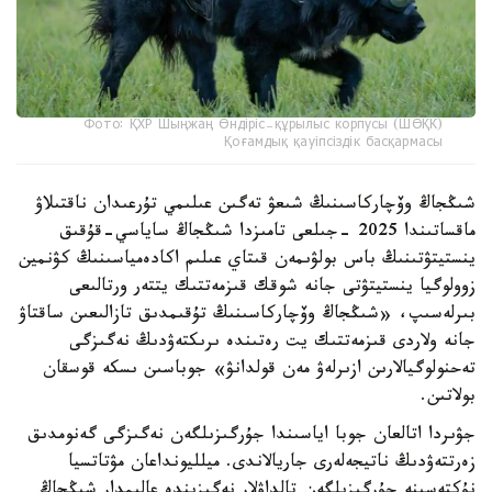
Фото: ҚХР Шыңжаң Өндіріс-құрылыс корпусы (ШӨҚК)
Қоғамдық қауіпсіздік басқармасы
شىڭجاڭ وۆچاركاسىنىڭ شىعۋ تەگىن عىلىمي تۇرعىدان ناقتىلاۋ
ماقساتىندا 2025 -جىلعى تامىزدا شىڭجاڭ ساياسي-قۇقىق
ينستيتۋتىنىڭ باس بولۋىمەن قىتاي عىلىم اكادەمياسىنىڭ كۋنمين
زوولوگيا ينستيتۋتى جانە شوقك قىزمەتتىك يتتەر ورتالىعى
بىرلەسىپ، «شىڭجاڭ وۆچاركاسىنىڭ تۇقىمدىق تازالىعىن ساقتاۋ
جانە ولاردى قىزمەتتىك يت رەتىندە ىرىكتەۋدىڭ نەگىزگى
تەحنولوگيالارىن ازىرلەۋ مەن قولدانۋ» جوباسىن ىسكە قوسقان
بولاتىن.
جۋىردا اتالعان جوبا اياسىندا جۇرگىزىلگەن نەگىزگى گەنومدىق
زەرتتەۋدىڭ ناتيجەلەرى جاريالاندى. ميلليونداعان مۋتاتسيا
نۇكتەسىنە جۇرگىزىلگەن تالداۋلار نەگىزىندە عالىمدار شىڭجاڭ