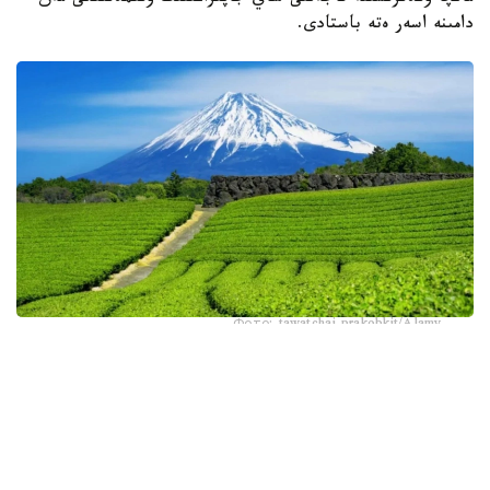
دامىنە اسەر ەتە باستادى.
Фото: tawatchai prakobkit/Alamy
اسىرەسە جازعى اپتاپ، جىلى تۇندەر جانە كوكتەمدەگى اۋا
رايىنىڭ قۇبىلمالىلىعى شاي بۇتالارىنا قوسىمشا سالماق ءتۇسىرىپ
وتىر. عالىمدار ماسەلەنى شەشۋ ءۇشىن ىستىققا ءتوزىمدى
سۇرىپتاردى گەنومدىق ادىستەرمەن ىرىكتەۋگە كىرىسكەن، دەپ