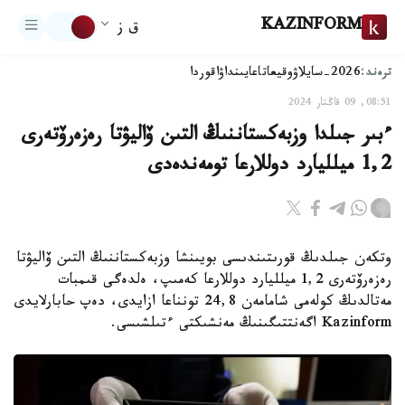
KAZINFORM
ق ز
ترەند:
2026-سايلاۋ
وقيعا
تاعايىنداۋ
اقوردا
08:51, 09 قاڭتار 2024
ءبىر جىلدا وزبەكستاننىڭ التىن ۆاليۋتا رەزەرۆتەرى
1,2 ميلليارد دوللارعا تومەندەدى
وتكەن جىلدىڭ قورىتىندىسى بويىنشا وزبەكستاننىڭ التىن ۆاليۋتا
رەزەرۆتەرى 1,2 ميلليارد دوللارعا كەمىپ، ەلدەگى قىمبات
مەتالدىڭ كولەمى شامامەن 24,8 تونناعا ازايدى، دەپ حابارلايدى
Kazinform اگەنتتىگىنىڭ مەنشىكتى ءتىلشىسى.