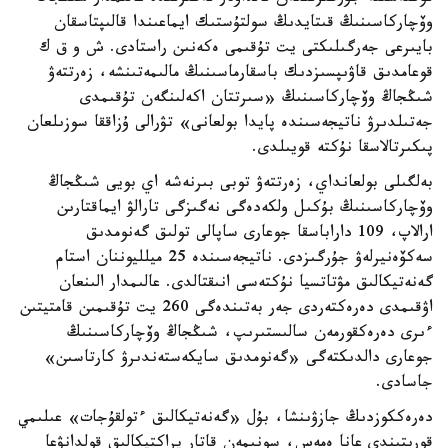
وۆچاركاسىنىڭ قىتايدىڭ سولتۇستىك ايماعىندا قالىپتاسقان
بايىرعى جەرگىلىكتى يت تۇقىمى ەكەنىن راستادى. ش و ق ك
قوعامدىق قاۋىپسىزدىك باسقارماسىنىڭ مالىمەتىنشە، زەرتتەۋ
شىڭجاڭ وۆچاركاسىنىڭ «سىرتتان اكەلىنگەن تۇقىمدى
جەتىلدىرۋ ناتيجەسىندە پايدا بولعانى» تۋرالى ۇزاققا سوزىلعان
پىكىرتالاسقا نۇكتە قويىلدى.
بەلگىلى بولعانداي، زەرتتەۋ توبى بىرنەشە اي بويى شىڭجاڭ
وۆچاركاسىنىڭ بۇكىل ولكەدەگى نەگىزگى تارالۋ ايماقتارىن
ارالاپ، 109 داراباسقا جوعارى ساپالى تولىق گەنومدىق
سەكۆەنيرلەۋ جۇرگىزدى. ناتيجەسىندە 25 ميلليوننان استام
گەنەتيكالىق مۋتاتسيا نۇكتەسى انىقتالدى. عالىمدار الىنعان
اۋقىمدى دەرەكتەردى جەر بەتىندەگى 260 يت تۇقىمىن قامتيتىن
ءىرى دەرەكقورمەن سالىستىرىپ، شىڭجاڭ وۆچاركاسىنىڭ
جوعارى دالدىكتەگى «گەنومدىق سايكەستەندىرۋ كارتاسىن»
جاسادى.
دەرەككوزدىڭ جازۋىنشا، بۇل «گەنەتيكالىق ءتولقۇجات» عىلىمي
قورىتىندى عانا ەمەس، سونىمەن قاتار پراكتيكالىق قولدانۋعا