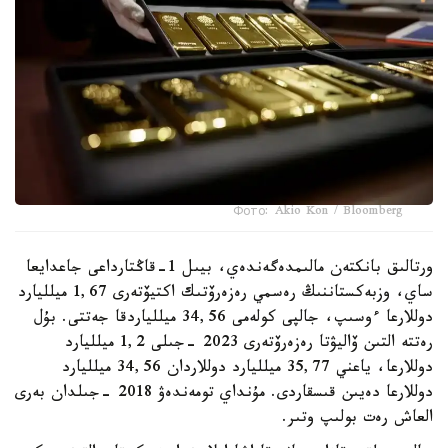
Фото: Akio Kon / Bloomberg
ورتالىق بانكتەن مالىمدەگەندەي، بيىل 1-قاڭتارداعى جاعدايعا
ساي، وزبەكستاننىڭ رەسمي رەزەرۆتىك اكتيۆتەرى 1,67 ميلليارد
دوللارعا ءوسىپ، جالپى كولەمى 34,56 ميللياردقا جەتتى. بۇل
رەتتە التىن ۆاليۋتا رەزەرۆتەرى 2023 -جىلى 1,2 ميلليارد
دوللارعا، ياعني 35,77 ميلليارد دوللاردان 34,56 ميلليارد
دوللارعا دەيىن قىسقاردى. مۇنداي تومەندەۋ 2018 -جىلدان بەرى
العاش رەت بولىپ وتىر.