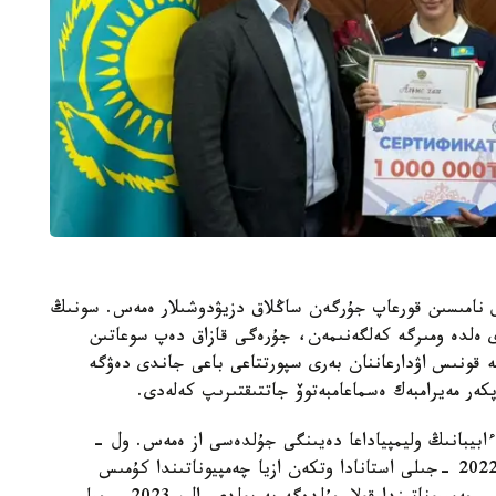
 ەل نامىسىن قورعاپ جۇرگەن ساڭلاق دزيۋدوشىلار ەمەس. سونىڭ
رى ەلدە ومىرگە كەلگەنىمەن، جۇرەگى قازاق دەپ سوعاتىن
گە قونىس اۋدارعاننان بەرى سپورتتاعى باعى جاندى دەۋگە
 ءابيبانىڭ وليمپياداعا دەيىنگى جۇلدەسى از ەمەس. ول -
دزيۋدودان ەل چەمپيونى. 2021 -جىلى بىشكەكتە، 2022 -جىلى استانادا وتكەن ازيا چەمپيوناتىندا كۇمىس