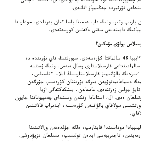
جۇلدەنى يەلەندى. ەكى جىل بۇرىن تاشكەنتتەگى الەم چەمپيوناتىندا قولا جۇلدەگە يە بولدى. ال، 2023 -جىلى
نداعى تۋرنيردە جەڭىمپاز اتاندى.
ن بارىپ وتىر. ونىڭ دايىندىعىنا باسا ءمان بەرىلدى. جوعارىدا
بيبانىڭ دايىندىعى مىقتى ەكەنىن كورسەتەدى.
رسىلاس بولۋى مۇمكىن؟
- وليمپيادادا العاشقىلاردىڭ قاتارىندا باق سىنايتىن ءابيبا 48 سالماقتا كۇرەسەدى. سپورتتىڭ قاي تۇرىندە دە
ڭ سالماعىنداعى قارسىلاستارى وسال ەمەس. ونىڭ ۇستىنە
 ءبىزدىڭ بالۋانىمىز قارسىلاستارىنىڭ ايلا- ءتاسىلىن،
بەك ەسماعامبەتوۆپەن بىرگە بۇرىننان كۇرەسىپ جۇرگەن
 تابۋ جولىن زەرتتەدى. ماسەلەن، بىشكەكتەگى ازيا
ۇتىلعان ەدى. ال، استانادا وتكەن وسىنداي چەمپيوناتتا جاپون
ورتشىسى سولاقاي بالۋانمەن كۇرەسسە، ابدىراپ قالاتىنىن
قاي.
مپيادا دوداسىندا قايتارىپ، ەلگە جۇلدەمەن ورالاتىنىنا
بەرمەيتىن، تاجىريبەسى ابدەن تولىسىپ، ىسىلعان دزيۋدوشى.