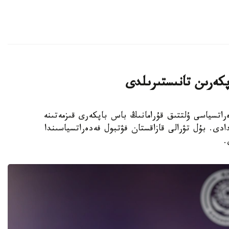
پكەرىن تانىستىرىلدى
 فۋتبول فەدەراتسياسى ۇلتتىق قۇرامانىڭ باس باپكەرى قىزمەتىنە
دى. بۇل تۋرالى قازاقستان فۋتبول فەدەراتسياسىندا
.