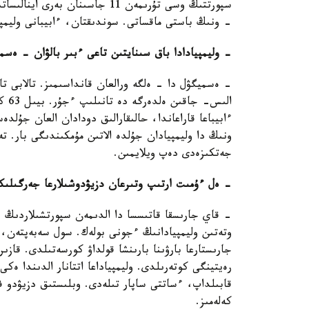
سپورتتىڭ وسى تۇرىمەن 11 جاسىنا
- ونىڭ باستى ماقساتى. سوندىقتان، ءابيبانى وليمپ
- وليمپيادادا باق سىنايتىن تاعى ءبىر بالۋان - ەسمي
- ەسميگۋل دا - ەلگە ورالعان قانداسىمىز. تالابى ت
الىس
ءابيباعا قاراعاندا، حالىقارالىق دودادان العان جۇلد
ونىڭ دا وليمپيادان جۇلدە الاتىن مۇمكىندىگى بار. ت
جەتكىزەدى دەپ ويلايمىن.
- ەل ءۇمىت ارتىپ وتىرعان دزيۋدوشىلارعا جەرگىلىك
- قاي جارىسقا قاتىسسا دا الدىمەن سپورتشىلاردىڭ د
وتەتىن وليمپيادانىڭ ءجونى بولەك. سول سەبەپتەن، ء
جارىستارعا بارۋىنا بارىنشا قولداۋ كورسەتىلدى. قازى
رەيتينگى كوتەرىلدى. وليمپياداعا اتتانار الدىندا ە
قابىلداپ، ءساتتى ساپار تىلەدى. وبلىستىق دزيۋدو ف
كەلەمىز.