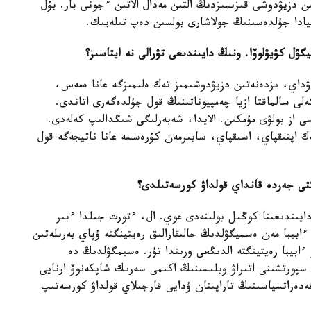
ن بەرى اينالىساتىن دزيۋدوشى قىزىمىزدىڭ التىن مەدال الاتىن ءجونى بار. بۇل
يادا جۇلدەسىنىڭ جولاشارى بولسىن دەپ تىلەيىك.
گۋل كۋيۋلوۆا. ونىڭ دايىندىعى تۋرالى نە ايتاسىز؟
اۋداي، ىزدەنەتىن دزيۋدوشىمىز تەك ەلىمىزگە عانا ەمەس،
- جاقىن ەلدەرگە دە تانىلىپ ءجۇر. بيىل 63 كەلى سالماقتا ازيا چەمپيوناتىنىڭ قول جۇلدەگەرى اتاندى.
ەسى از بولۋى مۇمكىن. الايدا، شەبەرلىگى شىڭدالىپ كەلەدى.
ەك اپتىقپاي، اسىقپاي، سابىرمەن كۇرەسسە عانا ناتيجەگە قول
تى جەردە قانداي قولداۋ كورسەتىلدى؟
ايىندىعىنا كوڭىل بولىنەدى عوي. ال، ءتورت جىلدا ءبىر
ابيبا مەن ەسميگۋلدىڭ حالىقارالىق رەيتينگتە ۇپاي بەرىلەتىن
ر ءابيبا رەيتينگتە الدىڭعى ورىندا تۇر. ەسيمگۋلدىڭ دە
كى سپورتشىنى اتىراۋ وبلىسىنىڭ اكىمى سەرىك شاپكەنوۆ ارنايى
ەدەراتسياسىنىڭ تاراپىنان ۇدايى قارجىلاي قولداۋ كورسەتىپ