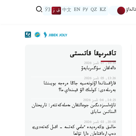
الداۋ
KZ
QZ
РУ
EN
中文
ق ز
ЎЗ
تاقىرىپقا قاتىستى
10:55, 07 تامىز 2026
دالەلقان سۇگىربايەۆ
13:26, 05 تامىز 2026
قازاقستاندا اۆتونەسيە جاڭا ەرەجە بويىنشا
بەرىلەدى: كولىك الۋ قيىنداي ما؟
14:25, 04 تامىز 2026
تاۋەلسىزدىگىن جوعالتقان مەملەكەتتەر: تاريحتان
الىناتىن ساباق
20:08, 03 تامىز 2026
حالىق «كەرەيدە ءمامي كەتسە - اقىل كەتەدى»
دەپ ارداقتاعان دارا تۇلعا