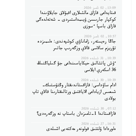
13:09, 02 تامىز 2026
قىتايداعى قازاق مالشىلارى اقبۇلاق جايلاۋىندا
كوكپار جارىسىن ۇيىمداستىردى - شەتەلدەگى
قازاق باسپا ءسوزى
10:57, 02 تامىز 2026
جاڭا رەيستەر، زاماناۋي كوشپەندى: ەلىمىزدە
تۋريزم سالاسى قالاي وزگەرىپ جاتىر
10:39, 31 شىلدە 2026
ءۇش پاتشالىق حيكاياسىنداعى جۋ گىلياڭنىڭ
36 اسكەري ايلاسى
10:39, 30 شىلدە 2026
ادام ساۋداسى: قازاقستاندىقتار وڭتۇستىك-
شىعىس ازياداعى الاياقتىق ورتالىقتارىنا قالاي تاپ
بولادى
07:12, 30 شىلدە 2026
قازاقستاندا 1-تامىزدان باستاپ نە وزگەرەدى؟
16:31, 27 شىلدە 2026
ەلوردادا ۇلتتىق قولونەر مەكتەبى اشىلدى