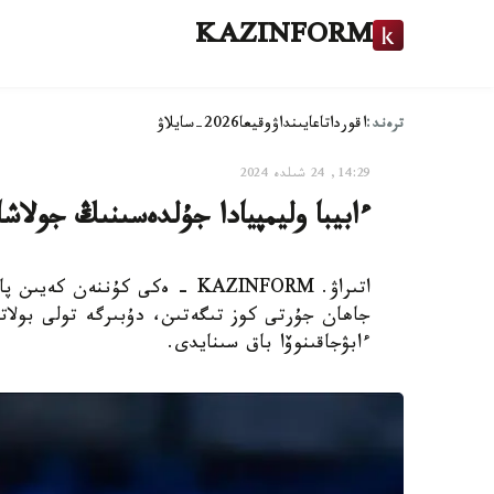
KAZINFORM
ترەند:
اقوردا
تاعايىنداۋ
وقيعا
2026-سايلاۋ
14:29, 24 شىلدە 2024
ءابيبا وليمپيادا جۇلدەسىنىڭ جولاشا
اتىراۋ. KAZINFORM - ەكى كۇننە
جاھان جۇرتى كوز تىگەتىن، دۇبىرگە تولى بولاتىن
ءابۋجاقىنوۆا باق سىنايدى.