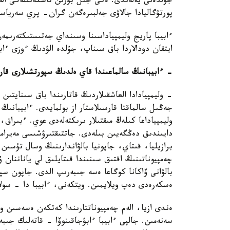
پورتۋگاليادا جالاۋى جەلبىرەگەن گران- پري سەرياسى
ءابيبا پاريج وليمپياداسىنا وسىنداي جەتىستىكتەرىمە
ايتقان دودالاردا باق سىناپ، جۇلدە الۋدىڭ ءوزى ءا
- ءابيبانىڭ سالماعىندا قاي ەلدىڭ سپورتشىلارى قا
جەڭىل سالماقتا قارسىلاستار از بولمايدى. ءابيبانى
وليمپياداعا كىلەڭ مىقتىلار ىرىكتەلەدى عوي. ءبىراق،
دايىندىق دەڭگەيىن بىلەدى. جاتتىقتىرۋشىسى مەيرام
برازيليا، قىتاي، جاپونيا بالۋاندارىنىڭ وسال تۇسىن
چەمپيوناتىنىڭ اقتىق سىنىندا قىتايلىق لي ياناننان 
بالۋانى ۆاكانا كوگاعا ەسە جىبەرىپ الدى. جاپون سپ
ەسكەرەدى دەپ ويلايمىن. ويتكەنى، ءابيبا دا - سولا
ەندى ازيا، الەم چەمپيوناتتارىندا كەتكەن ەسەسىن ولي
سەنەمىن. جالپى ءابيبا ءابۋجاقىنوۆا - قاتەلىك جى