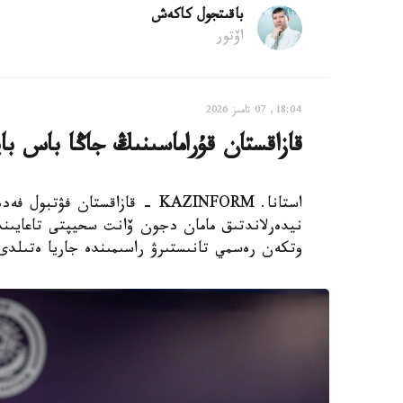
باقىتجول كاكەش
اۆتور
18:04, 07 تامىز 2026
قازاقستان قۇراماسىنىڭ جاڭا باس با
استانا. KAZINFORM - قازاقستان
نيدەرلاندتىق مامان دجون ۆانت سحيپتى تاعايىندا
وتكەن رەسمي تانىستىرۋ راسىمىندە جاريا ەتىلدى