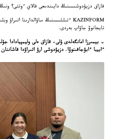
قازاق دزيۋدوشىسىنىڭ دايىندىعى قالاي ءوتتى؟ ونىڭ
KAZINFORM ءتىلشىسىنىڭ ساۋالدارىنا اتىر
تايجانوۆ جاۋاپ بەردى.
- بيمىرزا امانگەلدى ۇلى، قازاق ەلى وليمپيادادا ج
ءابيبا ءابۋجاقىنوۆا. دزيۋدوشى ارۋ اتىراۋدا قاشاننا