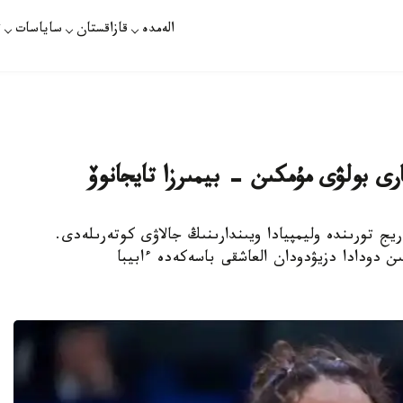
الەمدە
قازاقستان
ساياسات
ت
رى بولۋى مۇمكىن - بيمىرزا تايجانوۆ
ن كەيىن پاريج تورىندە وليمپيادا ويىندارىنىڭ جالاۋى كوتەرىلەدى.
 دودادا دزيۋدودان العاشقى باسەكەدە ءابيبا