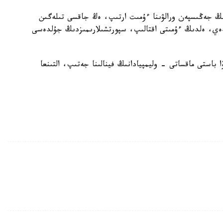
ردىڭ جەڭىسپەن ورالۋىنا ءۇمىت ارتىپ، ەڭ جاقسى تىلەگىن
ي، ەلدىڭ ءۇمىتى اقتالىپ، سپورتشىلارىمىزدىڭ جۇلدەسى
 باستى ماقساتى - وليمپيادانىڭ فينالىنا جەتىپ، التىنعا