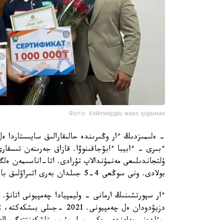
Фото: Кейіпкердің жеке қорынан
- ەلىمىزدىڭ ءار وڭىرىندە حالىقارالىق سايىستاردا
ءبىرى - ءابيبا ءابۋجاقىنوۆا. قازاق جەرىنەن تىسقا
ۇلتجاندىلىعى مەنمۇندالاپ تۇرادى. اتا-اناسىمەن ەل
بولادى. ونى سوڭعى 4-5 جىلدان بەرى اتىراۋلىق باپكەر مەيرامبەك ەسماعامبەتوۆ جاتتىقتىرىپ كەلەدى.
ءار سپورتشىنىڭ ارمانى - وليمپيادا چەمپيونى اتانۋ.