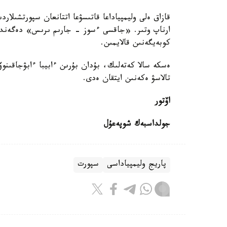
قازاق ەلى وليمپياداعا قاتىسۋعا اتتانعان سپورتشىلا
ارناپ وتىر. «جاقسى ءسوز - جارىم ىرىس» دەگەندە
كوبەيگەنىن قالايمىن.
ەسكە سالا كەتەلىك، بۇدان بۇرىن ءابيبا ءابۋجاقىنوۆا
تالاسۋ ەكەنىن ايتقان ەدى.
اۆتور
جولداسبەك شوپەعۇل
پاريج وليمپياداسى
سپورت