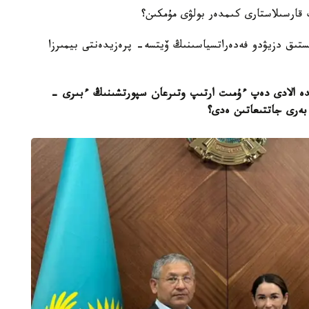
 قارسىلاستارى كىمدەر بولۋى مۇمكىن؟
اۋ وبلىستىق دزيۋدو فەدەراتسياسىنىڭ ۆيتسە- پرەزيدەنتى بيمىرزا
ۇلدە الادى دەپ ءۇمىت ارتىپ وتىرعان سپورتشىنىڭ ءبىرى -
ن بەرى جاتتىعاتىن ەدى؟