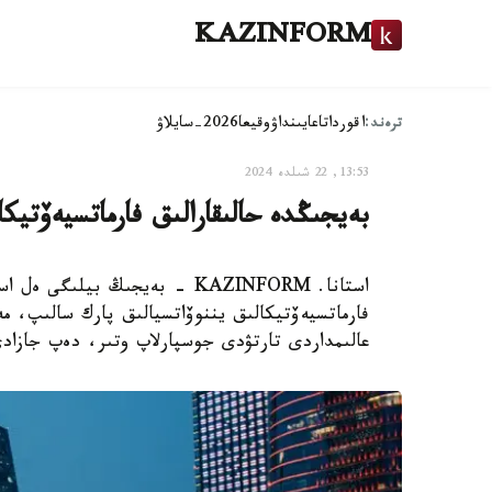
KAZINFORM
ترەند:
اقوردا
تاعايىنداۋ
وقيعا
2026-سايلاۋ
13:53, 22 شىلدە 2024
بەيجىڭدە حالىقارالىق فارماتسيەۆتيكا
استانا. KAZINFORM - بەيجىڭ بي
فارماتسيەۆتيكالىق يننوۆاتسيالىق پارك سالىپ، م
عالىمداردى تارتۋدى جوسپارلاپ وتىر، دەپ جازاد