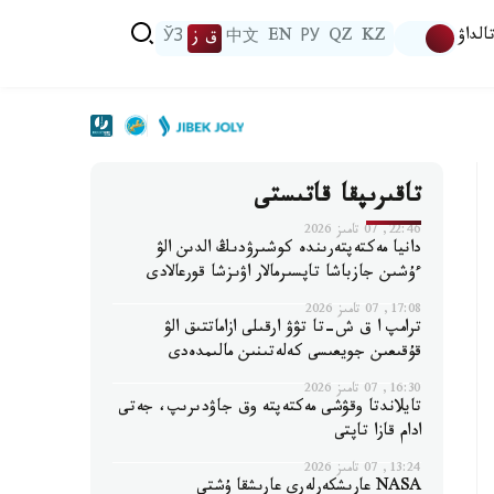
الداۋ
KZ
QZ
РУ
EN
中文
ق ز
ЎЗ
تاقىرىپقا قاتىستى
22:46, 07 تامىز 2026
دانيا مەكتەپتەرىندە كوشىرۋدىڭ الدىن الۋ
ءۇشىن جازباشا تاپسىرمالار اۋىزشا قورعالادى
17:08, 07 تامىز 2026
ترامپ ا ق ش-تا تۋۋ ارقىلى ازاماتتىق الۋ
قۇقىعىن جويعىسى كەلەتىنىن مالىمدەدى
16:30, 07 تامىز 2026
تايلاندتا وقۋشى مەكتەپتە وق جاۋدىرىپ، جەتى
ادام قازا تاپتى
13:24, 07 تامىز 2026
NASA عارىشكەرلەرى عارىشقا ۇشتى