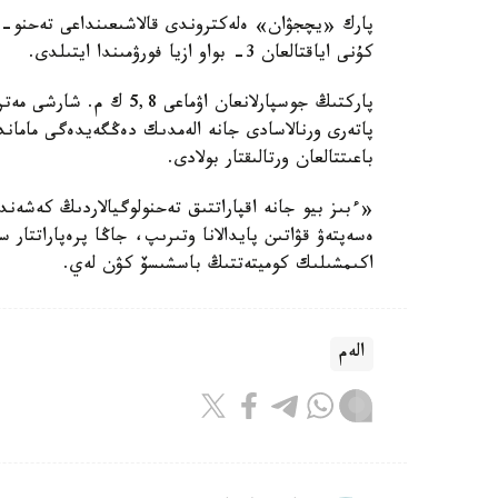
پارك «يچجۋان» ەلەكتروندى قالاشىعىنداعى تەحنو- ەك
كۇنى اياقتالعان 3- بواو ازيا فورۋمىندا ايتىلدى.
پاركتىڭ جوسپارلانعان اۋم
پاتەرى ورنالاسادى جانە الەمدىك دەڭگەيدەگى ماماندان
باعىتتالعان ورتالىقتار بولادى.
«ءبىز بيو جانە اقپاراتتىق تەحنولوگيالاردىڭ كەشەن
ەسەپتەۋ قۋاتىن پايدالانا وتىرىپ، جاڭا پرەپاراتتار
اكىمشىلىك كوميتەتتىڭ باسشىسۆ كۋن لەي.
الەم