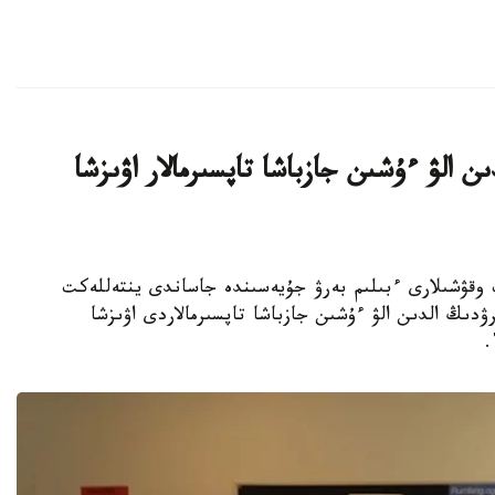
ن الۋ ءۇشىن جازباشا تاپسىرمالار اۋىزشا
جوعارى سىنىپ وقۋشىلارى ءبىلىم بەرۋ جۇيەسىندە جاساندى ينتەللەكت
ۋدىڭ الدىن الۋ ءۇشىن جازباشا تاپسىرمالاردى اۋىزشا