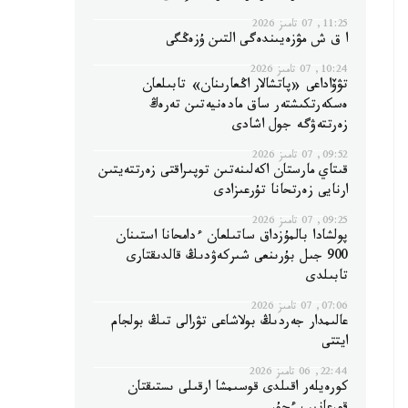
11:25, 07 تامىز 2026
ا ق ش مۋزەيىندەگى التىن ۇزەڭگى
10:24, 07 تامىز 2026
تۋۆاداعى «پاتشالار اڭعارىنان» تابىلعان
ەسكەرتكىشتەر ساق مادەنيەتىن تەرەڭ
زەرتتەۋگە جول اشادى
09:52, 07 تامىز 2026
قىتاي مارستان اكەلىنەتىن توپىراقتى زەرتتەيتىن
ارنايى زەرتحانا تۇرعىزادى
09:25, 07 تامىز 2026
پولشادا بالمۇزداق ساتىلعان ءدامحانا استىنان
900 جىل بۇرىنعى شىركەۋدىڭ قالدىقتارى
تابىلدى
07:06, 07 تامىز 2026
عالىمدار جەردىڭ بولاشاعى تۋرالى تىڭ بولجام
ايتتى
22:44, 06 تامىز 2026
كورەيلەر اقىلدى قوسىمشا ارقىلى ىستىقتان