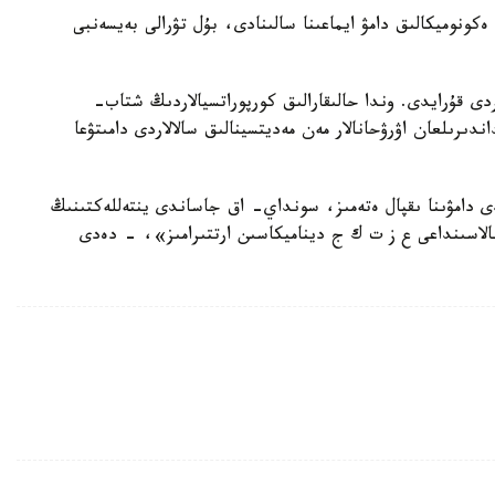
ونوميكالىق دامۋ ايماعىنا سالىنادى، بۇل تۋرالى بەيسەنبى
اعى 5,8 ك م. شارشى مەتردى قۇرايدى. وندا حالىقارالىق كورپوراتسيالاردىڭ شتاب-
دىرىلعان اۋرۋحانالار مەن مەديتسينالىق سالالاردى دامىتۋعا
دى دامۋىنا ىقپال ەتەمىز، سونداي- اق جاساندى ينتەللەكتىنىڭ
 سالاسىنداعى ع ز ت ك ج ديناميكاسىن ارتتىرامىز»، - دەدى