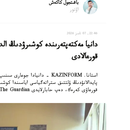
باقىتجول كاكەش
اۆتور
22:46, 07 تامىز 2026
دانيا مەكتەپتەرىندە كوشىرۋدىڭ الدى
قورعالادى
استانا. KAZINFORM - دانيادا 
پايدالانۋدىڭ ۇلتتىق ستراتەگياسى اياسىندا كوشىر
قورعاۋى كەرەك، دەپ حابارلايدى The Guardian.