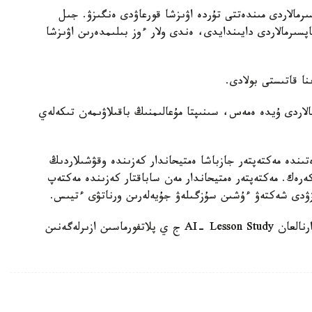
رمالاردى مىندەتتى تۇردە اۋىزشا قورعاۋدى ەنگىزۋ. جىل
ىنداي تاپسىرمالاردى دايىندايدى، ەندى ولار ءوز بىلىمدەرىن اۋىزشا
الاردى ۇيدە ەمەس، سىنىپتا مۇعالىمنىڭ باقىلاۋىمەن تىكەلەي
ىندە مەكتەپتەر جازباشا ەمتيحاندار كەزىندە وقۋشىلاردىڭ
 كەرەك. مەكتەپتەر ەمتيحاندار مەن ساباقتار كەزىندە مەكتەپ
زۋدى شەكتەۋ ءۇشىن سۇزگىلەۋ جۇيەلەرىن ورناتۋى ءتيىس.
وسىعان دەيىن QyzPU ستۋدەنتتەرى پەداگوگتەرگە ارنالعان AI- Lesson Study ج ي پلاتفورماسىن ازىرلەگەنىن