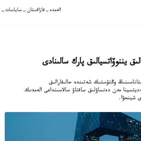
الەمدە
قازاقستان
ساياسات
ت
لىق يننوۆاتسيالىق پارك سالىنادى
لىگى ەل استاناسىنىڭ وڭتۇستىك شەتىندە حالىقارالىق
ەديتسينا مەن دەنساۋلىق ساقتاۋ سالاسىنداعى الەمدىك
ى شينحۋا.