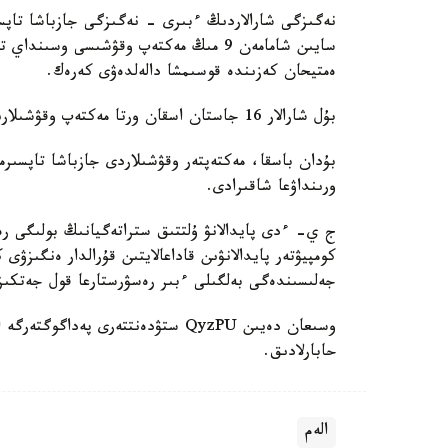
نەگىزگى شارالاردىڭ ءبىرى - نەگىزگى جازباشا تاپسى
سايىن شامامەن 9 مىڭ مەكتەپ وقۋشىسى وس
ەمتيحان كەزىندە قوسىمشا دالەلدەۋى كەرەك.
بۇل شارالار 16 جاستان اسقان ورتا مەكتەپ وقۋشىلارىنا قاتىستى بولادى.
بۇدان باسقا، مەكتەپتەر وقۋشىلاردى جازباشا تاپسىرم
ورىنداۋعا شاقىرادى.
ج ي- ءدى پايدالانۋ ۇلتتىق ستراتەگيانىڭ بولىگى رەت
كومپيۋتەر پايدالانۋىن قاداعالايتىن قۇرالدار ەنگىزۋى
جەلىسىندەگى بەلگىلى ءبىر رەسۋرستارعا قول جەتكى
حابارلادىق.
الەم