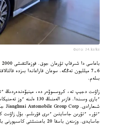
Фото: 24.kz/kz
با
بىلەم.
زاۋىت دجيپ تە، كروسسوۆەر دە، مينيۆەندەردىڭ ءتۇ
شىعار
ءتۇر- ءتۇرىن جاسايتىن ءىرى قۇرىلىم. بۇل زاۋىت كو
جاسايدى. وزىنەن باسقا 20 باعىنىشتى كاسىپورنى بار. ولاردىڭ تورتەۋى ءوندىرىس.