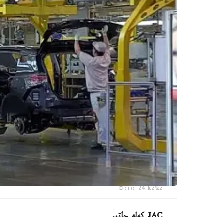
Фото: 24.kz/kz
JAC كەلە جاتىر