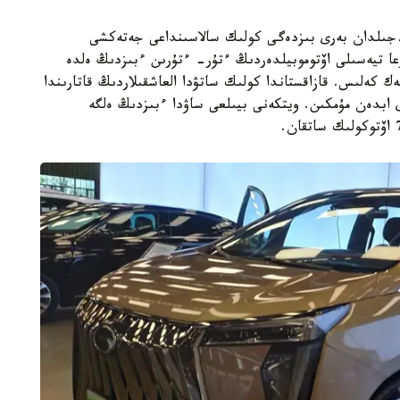
اق بۇل كونسەرن باياعىدا- اق كەلگەن. 2015 -جىلدان بەرى بىزدەگى كولىك سالاسىنداعى جەتەكشى
عا تيەسىلى اۆتوموبيلدەردىڭ ءتۇر- ءتۇرىن ءبىزدىڭ ەلدە
ك كەلىس. قازاقستاندا كولىك ساتۋدا العاشقىلاردىڭ قاتارىندا
 ابدەن مۇمكىن. ويتكەنى بيىلعى ساۋدا ءبىزدىڭ ەلگە