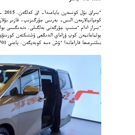
ءبىر
كومپانيالارمەن الىس- بەرىس جۇرگىزىپ، قازىر بۇلار
ءبىراز ادام ءمىنىپ جۇرگەنى بەلگىلى. ەندىگىسى بولە
بولماعانمەن كوپ ۇزاماي الدىڭعى ۇشتىكتەن كورىنۋى
بىلتىرعىعا قاراعاندا ءۇش ەسە كوبەيگەن. ياعني 701 اۆتوكولىك ساتقان.