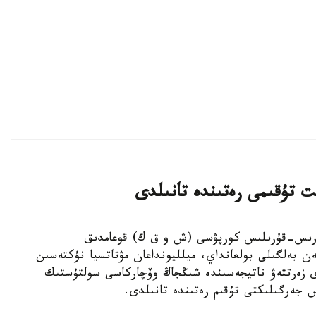
ت تۇقىمى رەتىندە تانىلدى
ىڭجاڭ ءوندىرىس-قۇرىلىس كورپۋسى (ش و ق ك) قوعامدىق
ەن بەلگىلى بولعانداي، ميلليونداعان مۋتاتسيا نۇكتەسىن
دى زەرتتەۋ ناتيجەسىندە شىڭجاڭ وۆچاركاسى سولتۇستىك
س جەرگىلىكتى تۇقىم رەتىندە تانىلدى.