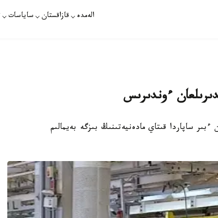
الەمدە
قازاقستان
ساياسات
ت
ندىرىلعان ءوندىرىس
ءبىر ساپاردا قىتاي مادەنيەتىنىڭ بىزگە بەيمالىم