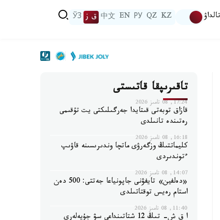
الداۋ
KZ
QZ
РУ
EN
中文
ق ز
ЎЗ
تاقىرىپقا قاتىستى
17:24, 08 تامىز 2026
قازاق توبەتى قىتايدا جەرگىلىكتى يت تۇقىمى
رەتىندە تانىلدى
16:18, 08 تامىز 2026
كليماتتىڭ وزگەرۋى ماتچا وندىرىسىنە قاۋىپ
ءتوندىردى
14:07, 08 تامىز 2026
«دەلفين» تايفۋنى جاپونياعا جەتتى: 500 دەن
استام رەيس توقتاتىلدى
11:40, 08 تامىز 2026
ا ق ش- تىڭ 12 شتاتىنداعى سۋ جۇيەلەرى