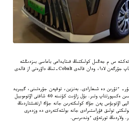
عاسى دا شىرقاپ تۇرعان جوق. قوزعالتقىشى 2000 تەكشە س م جەڭىل كولىكتىڭ قىتايداعى باعاسى بىزدىڭشە
6-7 ميلليون تەڭگە. سوعان قاراعاندا بىزدە قالتالاقتاپ جۇرگەن لادا، ودان قالدى Cobalt-تىڭ داۋرەنى از قالدى
ر- ءتۇرىن دە شىعارادى. بەنزين، توقپەن جۇرەتىنى، گيبريد
ءبارى وسىندا. قازىر الەمنىڭ 130 ەلىنە ءوز تەحنيكاسىن ەكسپورتتاپ وتىر. بۇل زاۋىت كۇنىنە 40 شاقتى اۆتوموبيل
ادى. Jianghuai Automobile Group Corp جالپى اۆتوبۋس پەن جۇك كولىكتەرىن جانە جۇك ارتقىشتاردىڭ
لىكتى تولىق قۇراستىرادى جانە بولشەكتەردى دە وزدەرى