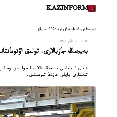
KAZINFORM
ترەند:
اقوردا
تاعايىنداۋ
وقيعا
2026-سايلاۋ
10:36, 12 قازان 2023
بەيجىڭ جازبالارى. تولىق اۆتوماتتا
قىتاي استاناسى بەيجىڭ قالاسىنا جولىمىز تۇسكەن 
تۇستارى جايلى جازۋعا تىرىستىق.