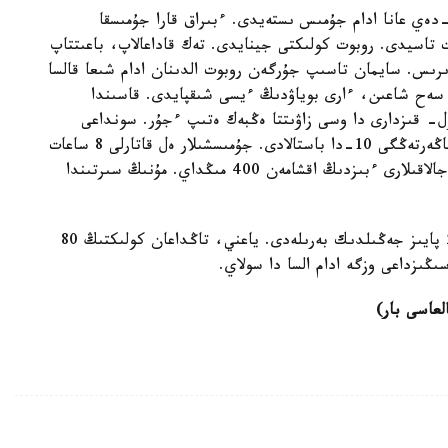
رىمجىدە وسى زاۋىتتى كوردىك. ۇلكەن زاۋىتتا 300-دەي عانا ادام جۇمىس ىستەيدى. ءبىراق قارا جۇمىسقا
اسيدى. روبوت كولىكتى جينايدى. تەك قاداعالاپ، باعىتتاپ
ندىرىس. سايمان تاسىپ جۇرگەن روبوت الدىنان ادام شىعا قالسا
 سەح شاعىن، ءارى بوياۋدىڭ ءيسى شىقپايدى. قاسىندا
ۇل- قىزدارى دا وسى زاۋىتتا ەڭبەك ەتىپ ءجۇر. سونداعى
اعايىن ەرجانات جەكەننىڭ ايتۋىنشا جۇمىس ۋاقىتى تاڭەرتەڭگى 10-دا باستالادى. جۇمىسشىلار ەل قاتارلى 8 ساعات
جۇمىس ىستەيدى. سەنبى- جەكسەنبى - دەمالىس. جالاقىلارى ءبىزدىڭ اقشامەن 400 مىڭداي. مۇنىڭ سىرتىندا
وسىندا جۇمىس ىستەيتىندەر كولىك الاتىن بولسا، 20 پايىز جەڭىلدىك بەرىلەدى. ياعني، تاڭداعان كولىكتىڭ 80
ىڭىزداعى وزگە ادام السا دا سولاي.