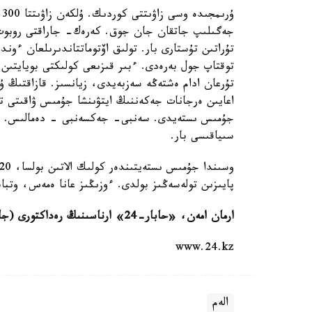
ۇ
جەگىلىپ جاتقان جان جوق. كەرەك- جاراقتى روبوت ت
تۇراتىن تۇستارى بار. تولىق اۆتوماتتاندىرىلعان ءو
توقتاپ جول بەرەدى. ءبىر قىزىعى كولىكتى بويايتىن
تۇرعان ادام ەشتەڭە سەزبەيدى، زيانسىز. قازاقتىڭ 
سىياقىسى بار.
پايىزىن تولەسەڭىز بولدى. ءوزىڭىز عانا ەمەس، وتباس
ارمان امەن، «حابار-24» ارناسىنىڭ رەداكتورى (جالعاسى بار)
www.24.kz
الەم