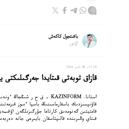
باقىتجول كاكەش
اۆتور
17:24, 08 تامىز 2026
قازاق توبەتى قىتايدا جەرگىلىكتى ي
استانا. KAZINFORM – ق ح ر ش
قاۋىپسىزدىك باسقارماسىنىڭ باسپا ءسوز قىزمەتىن
قامتيتىن گەنومدىق كارتاعا جۇرگىزىلگەن اۋقىم
قىتاي وڭىرىندە قالىپتاسقان بايىرعى جانە دەربە