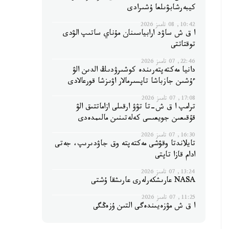
كيبەرشابۋىلعا ۇشىرادى
10:42, 08 تامىز 2026
ا ق ش ساۋد ارابياسىنان مۇناي ساتىپ الۋدى
توقتاتتى
22:46, 07 تامىز 2026
دانيا مەكتەپتەرىندە كوشىرۋدىڭ الدىن الۋ
ءۇشىن جازباشا تاپسىرمالار اۋىزشا قورعالادى
17:08, 07 تامىز 2026
ترامپ ا ق ش-تا تۋۋ ارقىلى ازاماتتىق الۋ
قۇقىعىن جويعىسى كەلەتىنىن مالىمدەدى
16:30, 07 تامىز 2026
تايلاندتا وقۋشى مەكتەپتە وق جاۋدىرىپ، جەتى
ادام قازا تاپتى
13:24, 07 تامىز 2026
NASA عارىشكەرلەرى عارىشقا ۇشتى
11:25, 07 تامىز 2026
ا ق ش مۋزەيىندەگى التىن ۇزەڭگى