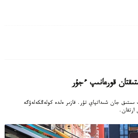
تىقتان قورعانىپ ءجۇر
پ ىستىق جان شىداتپاي تۇر. قازىر ەلدە كولەڭكەلەۋگە
 ارتقان.