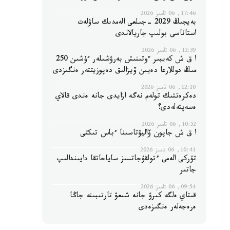
17:46, 06 تامىز 2026
بەيجىڭ 2029 -جىلعى الەمدىك ساۋلەت
استاناسى بولىپ جاريالاندى
12:39, 06 تامىز 2026
ا ق ش كەيبىر ءوتىنىش بەرۋشىلەر ءۇشىن 250
مىڭ دوللارعا دەيىن ۆيزالىق دەپوزيتتەر ەنگىزدى
12:10, 06 تامىز 2026
دەكرەتتىك تولەم نەگە ازايدى جانە ەندى قالاي
ەسەپتەلەدى؟
10:52, 06 تامىز 2026
ا ق ش جاپون ۆاليۋتاسىنا ءباس تىكتى
10:41, 06 تامىز 2026
تۇركى الەمى ءتولقۇجاتسىز ساياحاتقا دايىندالىپ
جاتىر
09:54, 06 تامىز 2026
قىتاي ەلگە كىرۋ جانە شىعۋ تارتىبىنە جاڭا
ەرەجەلەر ەنگىزەدى