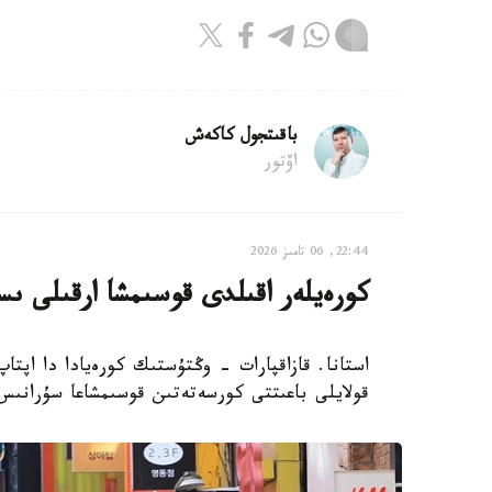
باقىتجول كاكەش
اۆتور
22:44, 06 تامىز 2026
كورەيلەر اقىلدى قوسىمشا ارقىلى ىس
استانا. قازاقپارات - وڭتۇستىك كورەيادا دا اپتا
قولايلى باعىتتى كورسەتەتىن قوسىمشاعا سۇرانىس