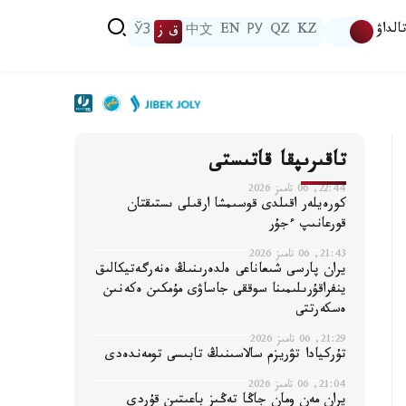
الداۋ
KZ
QZ
РУ
EN
中文
ق ز
ЎЗ
تاقىرىپقا قاتىستى
22:44, 06 تامىز 2026
كورەيلەر اقىلدى قوسىمشا ارقىلى ىستىقتان
قورعانىپ ءجۇر
21:43, 06 تامىز 2026
يران پارسى شىعاناعى ەلدەرىنىڭ ەنەرگەتيكالىق
ينفراقۇرىلىمىنا سوققى جاساۋى مۇمكىن ەكەنىن
ەسكەرتتى
21:29, 06 تامىز 2026
تۇركيادا تۋريزم سالاسىنىڭ تابىسى تومەندەدى
21:04, 06 تامىز 2026
يران مەن ومان جاڭا تەڭىز باعىتىن قۇردى