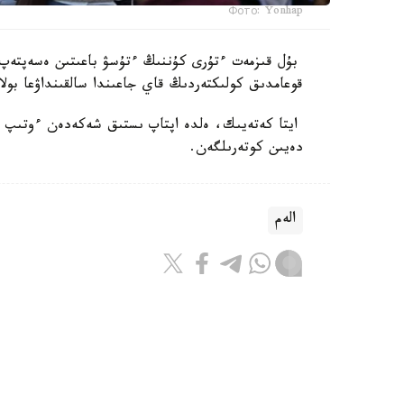
Фото: Yonhap
بۇل قىزمەت ءتۇرى كۇننىڭ ءتۇسۋ باعىتىن ەسەپتەپ،
قوعامدىق كولىكتەردىڭ قاي جاعىندا سالقىنداۋعا بولا
دەيىن كوتەرىلگەن.
الەم
باقىتجول كاكەش
اۆتور