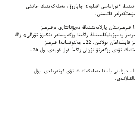
تىنىڭ ءتوراعاسى اقىلبەك جاپاروۆ، مەملەكەتتىك حاتشى
زمەتكەرلەر قاتىستى.
202 -جىلعى 20-جەلتوقساندا قىرعىزستان پارلامەنتىنىڭ دەپۋتاتتارى «قىرعىز
عىز رەسپۋبليكاسىنىڭ زاڭىنا وزگەرىستەر ەنگىزۋ تۋرالى» زاڭ
جوباسىن ەكىنشى جانە ءۇشىنشى وقىلىمدا تالقىلاۋسىز قابىلداعان بولاتىن. 22-جەلتوقساندا قىرعىز
رەسپۋبليكاسىنىڭ پرەزيدەنتى سادىر جاپاروۆ مەملەكەتتىك تۋدى وزگەرتۋ تۋرالى زاڭعا قول قويدى. ول 26-
لدىڭ جاڭا، ديزاينى باسقا مەملەكەتتىك تۋى كوتەرىلدى. بۇل
لقىلاندى.