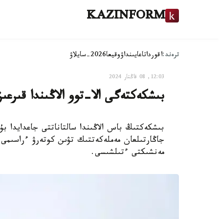
KAZINFORM
ترەند:
اقوردا
تاعايىنداۋ
وقيعا
2026-سايلاۋ
12:03, 08 قاڭتار 2024
بىشكەكتەگى الا-توو الاڭىندا قىرعى
بىشكەكتىڭ باس الاڭىندا سالتاناتتى جاعدايدا ب
مەنشىكتى ءتىلشىسى.