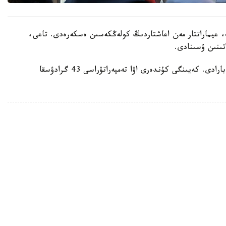
 عيماراتتار مەن اعاشتاردىڭ كولەڭكەسىن ەسكەرەدى. تاعى،
تىنىن ۇسىنادى.
ايتا كەتەيىك، ەلدە اپتاپ ىستىق شەكەدەن ءوتىپ بارادى. كەيىنگى كۇندەرى اۋا تەمپەراتۋراسى 43 گرادۋسقا