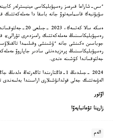
ءىس-شاراعا قىرعىز رەسپۋبليكاسى مينيسترلەر كابينە
سۋيۋنبەك قاسمامبەتوۆ جانە باسقا دا مەملەكەتتىك قى
ەسكە سالا كەتسەك، 3
رەسپۋبليكاسىنىڭ مەملەكەتتىك رامىزدەرى تۋرالى» قىر
جەلتوقساندا كۇشىنە ەندى.
2024 -جىلدىڭ 1-قاڭتارىندا تاڭەرتەڭ ە
الەۋمەتتىك جەلى قولدانۋشىلارى اراسىندا بەلسەندى تا
اۆتور
زارينا تۋعانبايەۆا
الەم