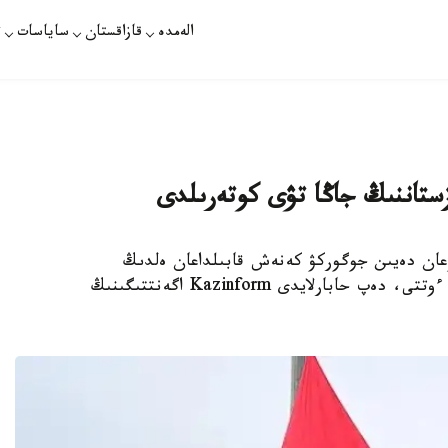
الەمدە
قازاقستان
ساياسات
ت
زستاننىڭ جاڭا تۋى كوتەرىلدى
ۇعان دەيىن جوگوركۋ كەنەش قابىلداعان ەلدىڭ
جاڭارتىلعان مەملەكەتتىك تۋىن كوتەرۋ ءراسىمى ءوتتى، دەپ حابارلايدى Kazinform اگەنتتىگىنىڭ