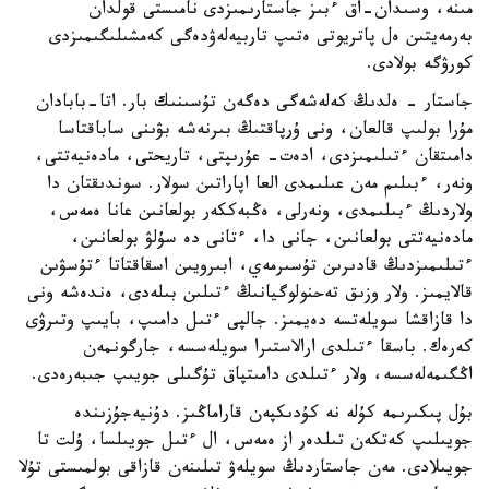
مىنە، وسىدان-اق ءبىز جاستارىمىزدى نامىستى قولدان
بەرمەيتىن ەل پاتريوتى ەتىپ تاربيەلەۋدەگى كەمشىلىگىمىزدى
كورۋگە بولادى.
جاستار - ەلدىڭ كەلەشەگى دەگەن تۇسىنىك بار. اتا-بابادان
مۇرا بولىپ قالعان، ونى ۇرپاقتىڭ بىرنەشە بۋىنى ساباقتاسا
دامىتقان ءتىلىمىزدى، ادەت- عۇرىپتى، تاريحتى، مادەنيەتتى،
ونەر، ءبىلىم مەن عىلىمدى العا اپاراتىن سولار. سوندىقتان دا
ولاردىڭ ءبىلىمدى، ونەرلى، ەڭبەككەر بولعانىن عانا ەمەس،
مادەنيەتتى بولعانىن، جانى دا، ءتانى دە سۇلۋ بولعانىن،
ءتىلىمىزدىڭ قادىرىن تۇسىرمەي، ابىرويىن اسقاقتاتا ءتۇسۋىن
قالايمىز. ولار وزىق تەحنولوگيانىڭ ءتىلىن بىلەدى، ەندەشە ونى
دا قازاقشا سويلەتسە دەيمىز. جالپى ءتىل دامىپ، بايىپ وتىرۋى
كەرەك. باسقا ءتىلدى ارالاستىرا سويلەسسە، جارگونمەن
اڭگىمەلەسسە، ولار ءتىلدى دامىتپاق تۇگىلى جويىپ جىبەرەدى.
بۇل پىكىرىمە كۇلە نە كۇدىكپەن قاراماڭىز. دۇنيەجۇزىندە
جويىلىپ كەتكەن تىلدەر از ەمەس، ال ءتىل جويىلسا، ۇلت تا
جويىلادى. مەن جاستاردىڭ سويلەۋ تىلىنەن قازاقى بولمىستى تۇلا