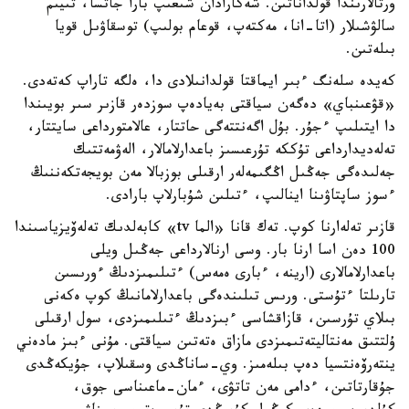
ورتالارىندا قولداناتىن. شەكارادان شىعىپ بارا جاتسا، تىيىم
سالۋشىلار (اتا-انا، مەكتەپ، قوعام بولىپ) توسقاۋىل قويا
بىلەتىن.
كەيدە سلەنگ ءبىر ايماقتا قولدانىلادى دا، ەلگە تاراپ كەتەدى.
«قۋعىنباي» دەگەن سياقتى بەيادەپ سوزدەر قازىر سىر بويىندا
دا ايتىلىپ ءجۇر. بۇل اگەنتتەگى حاتتار، عالامتورداعى سايتتار،
تەلەديدارداعى تۇككە تۇرعىسىز باعدارلامالار، الەۋمەتتىك
جەلىدەگى جەڭىل اڭگىمەلەر ارقىلى بوزبالا مەن بويجەتكەننىڭ
ءسوز ساپتاۋىنا اينالىپ، ءتىلىن شۇبارلاپ بارادى.
قازىر تەلەارنا كوپ. تەك قانا «الما tv» كابەلدىك تەلەۆيزياسىندا
100 دەن اسا ارنا بار. وسى ارنالارداعى جەڭىل ويلى
باعدارلامالارى (ارينە، ءبارى ەمەس) ءتىلىمىزدىڭ ءورىسىن
تارىلتا ءتۇستى. ورىس تىلىندەگى باعدارلامانىڭ كوپ ەكەنى
بىلاي تۇرسىن، قازاقشاسى ءبىزدىڭ ءتىلىمىزدى، سول ارقىلى
ۇلتتىق مەنتاليتەتىمىزدى مازاق ەتەتىن سياقتى. مۇنى ءبىز مادەني
ينتەرۆەنتسيا دەپ بىلەمىز. وي-ساناڭدى وسقىلاپ، جۇيكەڭدى
جۇقارتاتىن، ءدامى مەن تاتۋى، ءمان-ماعىناسى جوق،