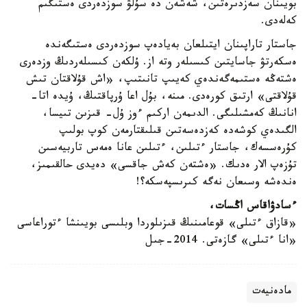
بويىنان سەزدىرەتىن، شەشەن دە سۇلۋ سوزدەردى ەستىگىم
كەلەدى.
جاستار تاراپىنان ايتىلعان بەيادەپ سوزدەردى ەستىگەندە
ەسكەرتۋ جاسايتىن كىسىلەر وتە از. ۇلكەن كىسىلەردىڭ وزدەرى
ەشتەڭە ەستىمەگەندەي كەيىپ تانىتىپ، «اش قۇلاقتان تىش
قۇلاقتى» ارتىق كورەدى. مىنە، بۇل اعا ۇرپاقتىڭ، ۇيدە اتا-
انانىڭ كەمشىلىگى. الدىمەن اركىم ءوز ۇل- قىزىن تىيسا،
الگىدەي كوشەدە كەزدەسەتىن قىلىقتارمەن كوپ بولىپ
كۇرەسسەك، جاستار ءتىلىن، ءتىلىن عانا ەمەس تاربيەسىن
تۇزەپ الار ەدىك. «ەشتەن كەش جاقسى» دەيدى حالقىمىز،
ەندەشە وسىعان نەگە كىرىسپەسكە؟!
ءسادۋاقاس اڭسات،
«قازاق ءتىلى» قوعامىنىڭ قىزىلوردا وبلىسى بويىنشا ءتوراعاسى
«انا ءتىلى» گازەتى. 2014-جىل
مادەنيەت