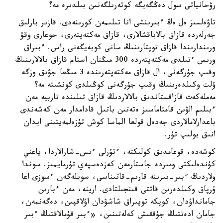
رۋحانياتى سول دەڭگەيگە كوتەرىلگەنىن بىلدىرە مە؟
تاۋەلسىز ەل ەڭ ءبىرىنشى انا تىلىمەن كورىنەدى. قازىر بارلىق
جەرلەردە قازاق بالاباقشالارى، قازاق مەكتەپتەرى، جوعارى وقۋ
ورىندارىندا قازاق توپتارىنىڭ سانى كوبەيگەنى راس. ءبىراق
ورىس ءتىلدى مەكتەپتەردە 300 مىڭنان استام قازاق بالالارىنىڭ
وقىپ جۇرگەنى، ال قازاق مەكتەپتەرىندە 3 مىڭعا جۋىق وزگە
ۇلت وكىلدەرىنىڭ وقىپ جۇرگەنى كوڭىلدى كونشىتە مە؟
مەملەكەت قازاقستاندىق بالالاردىڭ قازاق تىلىندە تاربيە مەن
ءبىلىم الۋىن قامتاماسىز ەتەتىن باتىل قادامدار مەن كەشەندى
باعدارلامالاردى جەدەل قولعا الماسا كوش تۇزەلمەيتىنى ايدان
انىق بولىپ تۇر.
كوشەدە، قوعامدىق كولىكتە، ءتۇرلى ءىس-شارالاردا، ياعني
كۇندەلىكتى ومىردە جاستارمەن كەزدەسپەي تۇرمايمىز. سوندا
ولاردىڭ ءبىر-بىرىنە قارىم-قاتىناسى، سويلەگەن ءسوزى اعا
ۇرپاق وكىلدەرىن قاتتى قىنجىلتادى. ارينە، مەن ءبارىن
جامانداۋدان، كوپكە توپىراق شاشۋدان اۋلاقپىن، دەگەنمەن،
جامان ادەتتىڭ جۇققىش كەلەتىنىن، «ءبىر قۇمالاقتىڭ ءبىر