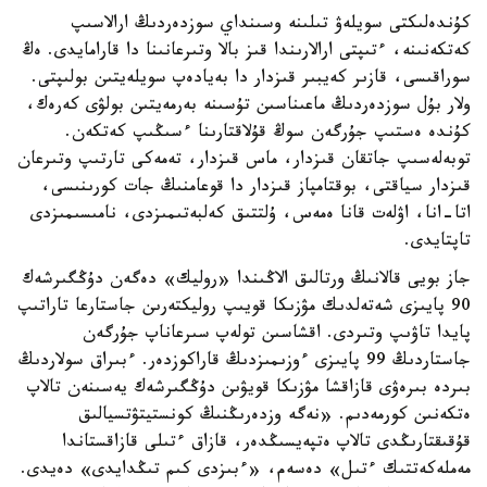
كۇندەلىكتى سويلەۋ تىلىنە وسىنداي سوزدەردىڭ ارالاسىپ
كەتكەنىنە، ءتىپتى ارالارىندا قىز بالا وتىرعانىنا دا قارامايدى. ەڭ
سوراقىسى، قازىر كەيبىر قىزدار دا بەيادەپ سويلەيتىن بولىپتى.
ولار بۇل سوزدەردىڭ ماعىناسىن تۇسىنە بەرمەيتىن بولۋى كەرەك،
كۇندە ەستىپ جۇرگەن سوڭ قۇلاقتارىنا ءسىڭىپ كەتكەن.
توبەلەسىپ جاتقان قىزدار، ماس قىزدار، تەمەكى تارتىپ وتىرعان
قىزدار سياقتى، بوقتامپاز قىزدار دا قوعامنىڭ جات كورىنىسى،
اتا-انا، اۋلەت قانا ەمەس، ۇلتتىق كەلبەتىمىزدى، نامىسىمىزدى
تاپتايدى.
جاز بويى قالانىڭ ورتالىق الاڭىندا «روليك» دەگەن دۇڭگىرشەك
90 پايىزى شەتەلدىك مۋزىكا قويىپ روليكتەرىن جاستارعا تاراتىپ
پايدا تاۋىپ وتىردى. اقشاسىن تولەپ سىرعاناپ جۇرگەن
جاستاردىڭ 99 پايىزى ءوزىمىزدىڭ قاراكوزدەر. ءبىراق سولاردىڭ
بىردە بىرەۋى قازاقشا مۋزىكا قويۋىن دۇڭگىرشەك يەسىنەن تالاپ
ەتكەنىن كورمەدىم. «نەگە وزدەرىڭنىڭ كونستيتۋتسيالىق
قۇقىقتارىڭدى تالاپ ەتپەيسىڭدەر، قازاق ءتىلى قازاقستاندا
مەملەكەتتىك ءتىل» دەسەم، «ءبىزدى كىم تىڭدايدى» دەيدى.