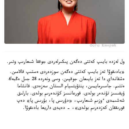
Фото: Kinopark
ول لەزدە بايىپ كەتتى دەگەن پىكىرلەردى جوققا شىعارىپ وتىر.
«بادىقوۆا تەز بايىپ كەتتى دەگەن سوزدەردى ەستىپ قالامىن.
ەشقانداي دا تەز بايىعان جوقپىن. وسى ونەردە 28 جىل ەڭبەك
ەتتىم. جاسىرمايمىن، ينتۋيتسيام الىستان سەزەدى. قانشاما
ۇيقىسىز تۇندەر بولدى. قورعانسىز كۇندەرىم بولدى. بارلىق
شەشىمدى ءوزىم شىعارىپ، «دۇرىس پا، بۇرىس پا» دەپ
قورىققان كەزدەرىم بولدى»، - دەيدى داريعا بادىقوۆا.
ونىڭ ۇستانىمىنشا، ەڭ باستىسى، ادالدىق. ەشكىمدى
قۇنسىزداندىرماي، ءمان-جايدى ءبىلىپ وتىرعان. سوندىقتان