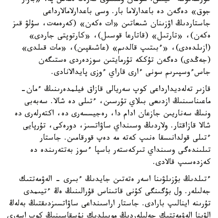
كورسەتۋگە ءتيىس. سوعان ۇمتىلۋى كەرەك ەمەس پە؟ «بازار
جوق» دەگەن دە باعدارلاما بار. وسى باعدارلامالارداعى
جاستاردىڭ اۋزىنان شىعاتىن «ات ەكەن» (كەرەمەت، سۇلۋ قىز
ەكەن)، «تارتىل» (قاتارعا قوسىل)، «كارتوپتى جاردى»
(ازىلدەدى)، «ءبىتىپ قالدىم» (عاشىقپىن)، «مات قىلدى»
(جەڭدى) دەگەن تۇككە تۇرمايتىن سوزدەردى ەستىگەن
جاسءوسپىرىم سونى ءارى قاراي ءوزى پايدالانادى.
قازىر تەلەديدارداعى كوپ سەريالى قازاق فيلمدەرىنىڭ ءمان-
ماعىناسىنىڭ ازدىعى بىلاي تۇرسىن، ءتىلى دە شالا. سەبەبى
ونىڭ سەناريىن جازعان ادام دا، رەجيسسەرى دە، اكتەرلەرى دە
شالا قازاقتار. ولاردىڭ وسىنداي ساۋاتسىز، دورەكى، تۇرپايى
ءتىلى قولدانىسقا ەنىپ كەتە مە دەپ قورقامىن. جاستار
تىلىندەگى وسىنداي تىركەستەر باسپا ءسوز بەتتەرىندە دە
كەزدەسىپ قالادى.
ءتىلدىڭ بۇزىلۋىنا اسەر ەتەتىن جايدىڭ ءبىرى - الەۋمەتتىك
جەلىلەر. ول بۇگىنگى كۇنى قاتىناس قۇرالىنىڭ ەڭ ءتيىمدى
تۇرىنە اينالىپ بارادى. جاستار اراسىنداعى ساۋاتسىزدىقتىڭ بەلەڭ
الۋىنا الەۋمەتتىك جەلىلەردىڭ موبيلدىك نۇسقاسىنىڭ كوپ اسەرى