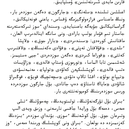
قارىن مايدى شىرىتەتىنىن» ۇمىتپايىق.
اعىلشىن تىلىندە «سلەنگ»، «جارگون» دەگەن سوزدەر بار،
ونىڭ ماعىناسى فرازەولوگيزمگە ۇقساس، ياعني فونەتيكالىق،
گرامماتيكالىق جۇيەگە باعىنبايدى. وسىنداي ءسوز تىركەستەرىنە
جاستار تىم قۇمار بولىپ بارادى. ونى سانگە اينالدىرىپ العان،
ماقتانىش كورەدى: «سىندىردى»، «بازار جوق»، «لاپشا
ءىلدى»، «قۇلاقتان تەپتى»، «قۋادى ەكەنسىڭ»، «لاقتىرىپ
كەتتى»، «قوراعا كىردى» دەگەن سوزدەردى ءجيى ەستيمىز.
شەشىمىن تابا الماسا، «تورموزى ۇستاپ قالدى»، «زاۆيسات
ەتىپ قالدى»، كوپشىلىكپەن كەلۋدى «تولپا»، مەنمەنسۋدى
«تيپاج بولۋ»، اقشا تالاپ ەتۋدى «سچەتچيك قويۋ»، قوڭىراۋ
شالۋدى «ماياك تاستاۋ» دەپ جاتادى. بۇل جارگون سوزدەردە
ورىس سوزدەرىنىڭ كومپونەنتتەرى بار.
ءبىراق بۇل تۋرگەنەۆتىڭ، تولستويدىڭ، چەحوۆتىڭ ءتىلى
ەمەس، دەمەك بۇل ورايدا جاقسى نارسەنى، وزىق ويدى الىپ
وتىرعان جوق. بۇل كوشەنىڭ ءسوزى. بۇنداي سوزدەر ءبىزدىڭ
كەزىمىزدە دە بولعان. ءبىراق ونى كوپشىلىك ورىندا ەمەس، ءوز