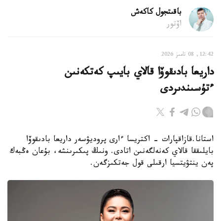
باقىتجول كاكەش
اۆتور
12:42, 08 تامىز 2026
داريعا بادىقوۆا قالاي بايىپ كەتكەنىن
ءتۇسىندىردى
استانا.قازاقپارات - اكتريسا ءارى پروديۋسەر داريعا بادىقوۆا
بايلىققا قالاي كەنەلگەنىن اتادى. ونىڭ پىكىرىنشە، بۇعان ەڭبەك
پەن ينتۋيتسيا ارقىلى قول جەتكىزگەن.