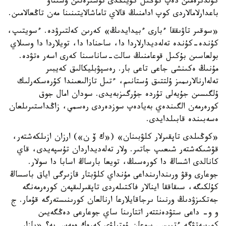
كۇلدىرەمىن دەپ كوڭىل كۇيىڭدى تۇسىرەتىن وسىناۋ
باعدارلامالاردى كوپ ادامنىڭ قالاي تاماشالايتىنىنا مەن تاڭعالامىن.
«سوقىر تاۋىققا ءبارى ءبيدايدىڭ» كەرىن كەلتىرۋدە. ءسويتىپ،
كۇندە-كۇندە تەلەديدارلاردا دا، ساحنادا دا، تويلاردا دا وسىلاي
بولعاسىن بۇكىل قوعامنىڭ سالت-ساناسىنا كەرى اسەر ەتۋدە.
مۇنىڭ ەكىنشى جاعى تاعى بار. رەسپۋبليكالىق كەيبىر
تەلەارنالارىمىز ۇلتتىق ۇستانىم، ءتىل تازالىعىندا كۇرەسكەرلىك
ۇلگىسىن جۇيەلى تۇردە جۇرگىزبەيدى. سودان امال جوق
كورەرمەن الگىندەي بەيادەپ سوزدەردى رەسمي، زاڭداستىرىلعان
ەسەبىندە قابىلدايدى.
«كوڭىلدى تاپقىرلار كلۋبىنان» («ك ۆ ن») ارزان ازىلكەشتەر،
قۋشىكەشتەر شىعىپ جاتىر. ولار تەلەديداردان تۇسپەيدى، قاي
كانالدى اشساڭ دا كورەسىڭ، تويعا بارساڭ اسابا دا سولار.
جوعارى وقۋ ورىندارىنداعى مۇنداي كلۋبتار قازىرگى اياق باسساڭ
كۇلكىگە، سىقاققا اينالار فاكتىلەردى تاپقىرلىقپەن كورەرمەنگە
جەتكىزۋدىڭ ورنىنا ىرجاقايلارعا ارنالعان كورىنىستەرگە قۇمار. ج
و و- داعى ستۋدەنتتەر اتتارىنا ساي جوعارعى دەڭگەيىن