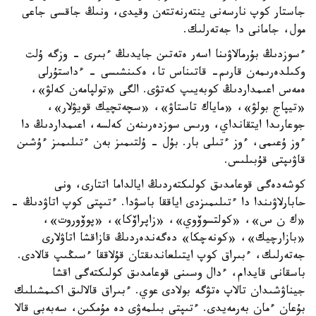
جاستار كوپ نارسەنى ينتەرنەتتەن وقيدى، ونىڭ جاقسى جاعى
مول، جامانى دا جەتەرلىك.
ءسوزدىڭ بۇرمالاۋىنا اسەر ەتەتىن جايدىڭ ءبىرى - وزگە ۇلت
وكىلدەرىمەن قارىم- قاتىناس تا، ەكىنشىسى - ءداستۇرلى
ەمەس اعىمداردىڭ كوبەيىپ كەتۋى. الگى «تولپامەن كەلۋ»،
«تيپاج بولۋ»، «ماياك تاستاۋ»، «سچەتچيك قويۋلار»،
جوعارىدا ايتقانداي، ورىس سوزدەرىنەن كەلسە، اعىمداردىڭ دا
ءوز ۇعىمى، ءوز ءتىلى بار. بۇل - ۇلتىمىز بەن ءتىلىمىز ءۇشىن
قاۋىپتى قۇبىلىس.
كوشەدەگى قوعامدىق كولىكتەردىڭ ايالداما اتتارى، ونى
حابارلاۋىندا دا ءتىلىمىزدى اياققا باسۋدا. ءتىپتى كوپ اتاۋدىڭ -
«ك ن س»، «كولتسوۆوي»، «زاپراۆكا»، «پوۆوروت»،
«بازارچيك»، «كونەچكا» دەگەندەردىڭ قازاقشا اتاۋلارى
جەتەرلىك، ءبىراق كوپ ايتىلعاندىقتان قۇلاققا ءسىڭىپ قالادى.
باسقانى قايدام، ءدال وسىنى قوعامدىق كولىكتەگى اقشا
جيناۋشىدان تالاپ ەتۋگە بولادى عوي. ءبىراق قالالىق اكىمشىلىك
بۇعان ءمان بەرمەيدى. ءتىپتى بىلمەۋى دە مۇمكىن، سەبەبى قالا