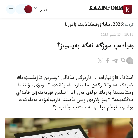
KAZINFORM
ق ز
ترەند:
2026-سايلاۋ
وقيعا
تاعايىنداۋ
اقوردا
19:11, 15 مامىر 2025
بەيادەپ سوزگە نەگە بەيىمبىز؟
استانا. قازاقپارات - قازىرگى سانالى ءومىرىن تاۋەلسىزدىك
كەزەڭىندە وتكىزگەن جاستاردىڭ وتاندى ءسۇيۋى، ۇلتتىڭ
ۇستانىمىنا بەرىك بولۋى مەن انا ءتىلىن قۇرمەتتەۋى قانداي
دەڭگەيدە؟ ءبىز ولاردى وسى باعىتتا تاربيەلەۋدە مەملەكەت
بولىپ، قوعام بولىپ نە ىستەپ جاتىرمىز؟