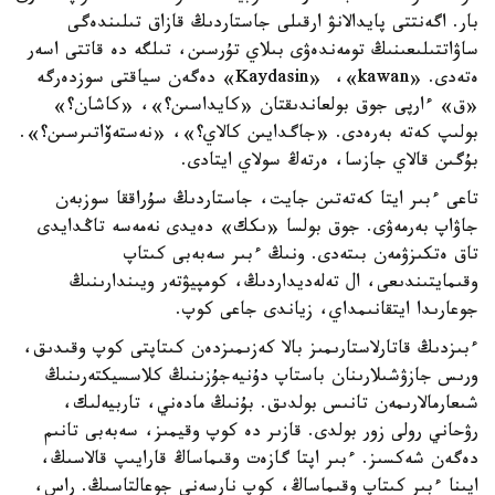
بار. اگەنتتى پايدالانۋ ارقىلى جاستاردىڭ قازاق تىلىندەگى
ساۋاتتىلىعىنىڭ تومەندەۋى بىلاي تۇرسىن، تىلگە دە قاتتى اسەر
ەتەدى. «Kaydasin» ،«kawan» دەگەن سياقتى سوزدەرگە
«ق» ءارپى جوق بولعاندىقتان «كايداسىن؟»، «كاشان؟»
بولىپ كەتە بەرەدى. «جاگدايىن كالاي؟»، «نەستەۆاتىرسىن؟».
بۇگىن قالاي جازسا، ەرتەڭ سولاي ايتادى.
تاعى ءبىر ايتا كەتەتىن جايت، جاستاردىڭ سۇراققا سوزبەن
جاۋاپ بەرمەۋى. جوق بولسا «ىكك» دەيدى نەمەسە تاڭدايدى
تاق ەتكىزۋمەن بىتەدى. ونىڭ ءبىر سەبەبى كىتاپ
وقىمايتىندىعى، ال تەلەديداردىڭ، كومپيۋتەر ويىندارىنىڭ
جوعارىدا ايتقانىمداي، زياندى جاعى كوپ.
ءبىزدىڭ قاتارلاستارىمىز بالا كەزىمىزدەن كىتاپتى كوپ وقىدىق،
ورىس جازۋشىلارىنان باستاپ دۇنيەجۇزىنىڭ كلاسسيكتەرىنىڭ
شىعارمالارىمەن تانىس بولدىق. بۇنىڭ مادەني، تاربيەلىك،
رۋحاني رولى زور بولدى. قازىر دە كوپ وقيمىز، سەبەبى تانىم
دەگەن شەكسىز. ءبىر اپتا گازەت وقىماساڭ قارايىپ قالاسىڭ،
ايىنا ءبىر كىتاپ وقىماساڭ، كوپ نارسەنى جوعالتاسىڭ. راس،