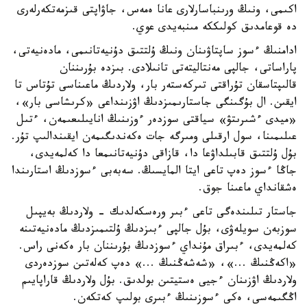
اكىمى، ونىڭ ورىنباسارلارى عانا ەمەس، جاۋاپتى قىزمەتكەرلەرى
دە قوعامدىق كولىككە مىنبەيدى عوي.
ادامنىڭ ءسوز ساپتاۋىنان ونىڭ ۇلتتىق دۇنيەتانىمى، مادەنيەتى،
پاراساتى، جالپى مەنتاليتەتى تانىلادى. بىزدە بۇرىننان
قالىپتاسقان تۇراقتى تىركەستەر بار، ولاردىڭ ماعىناسى تۇتاس تا
ايقىن. ال بۇگىنگى جاستارىمىزدىڭ اۋزىنداعى «كرىشاسى بار»،
«ميدى ءشىرىتۋ» سياقتى سوزدەر ءوزىنىڭ انايىلىعىمەن، ءتىل
عىلىمىنا، سول ارقىلى ومىرگە جات ەكەندىگىمەن ايقىندالىپ تۇر.
بۇل ۇلتتىق قابىلداۋعا دا، قازاقى دۇنيەتانىمعا دا كەلمەيدى،
جاڭا ءسوز دەپ تاعى ايتا المايسىڭ. سەبەبى ءسوزدىڭ استارىندا
ەشقانداي ماعىنا جوق.
جاستار تىلىندەگى تاعى ءبىر ورەسكەلدىك - ولاردىڭ بەيپىل
سوزبەن سويلەۋى، بۇل جالپى ءبىزدىڭ ۇلتىمىزدىڭ مادەنيەتىنە
كەلمەيدى، ءبىراق مۇنداي ءسوزدىڭ بۇرىننان بار ەكەنى راس.
«اكەڭنىڭ ...»، «شەشەڭنىڭ ...» دەپ كەلەتىن سوزدەردى
ولاردىڭ اۋزىنان ءجيى ەستيتىن بولدىق. بۇل ولاردىڭ قاراپايىم
اڭگىمەسى، ەكى ءسوزىنىڭ ءبىرى بولىپ كەتكەن.