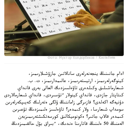
Фото: Мухтор Холдорбеков / Kazinform
ادام جانىنىڭ ينجەنەرلەرى سانالاتىن جازۋشىلارىمىز،
كينوگەرلەرىمىز، ارتيستەرىمىز، عالىمدارىمىز، ت. ب.
شىعارماشىلىق وكىلدەرى تاۋەلسىزدىك العالى بەرى قانداي
كىتاپتار جازدى، قانداي كينولار ءتۇسىردى، قانداي شىعارمالاردى
دۇنيەگە اكەلدى؟ قازىرگى زاماننىڭ ۇلگى ەتەرلىك كەيىپكەرلەرىن
سومداپ شىعارسا، ولار كىمدەر؟ تاۋەلسىز ەلىمىزدىڭ تۇعىرىن
كىمدەر قالاپ جاتىر؟ ەكونوميكالىق كورسەتكىشتەرىمىزبەن
الەمنىڭ 50 ەلىنىڭ قاتارىنا ەندىك، ءبىراق بۇل حالقىمىزدىڭ