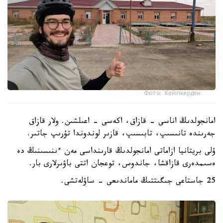
Фото: Кейіпкерден
امانجولدىڭ اناسى - قازاق، اكەسى - اعىلشىن. ولار قازاق
جەرىندە تانىسىپ، تابىسىپ، قازىر لوندوندا تۇرىپ جاتىر.
ۇلى بريتانيا ازاماتى امانجولدىڭ قارىنداسى مەن ءىنىسىنىڭ دە
ەسىمدەرى قازاقشا، جاندوس، توعجان اتتى باۋىرلارى بار.
25 جاستاعى جىگىتتىڭ ماماندىعى - ساۋلەتشى.