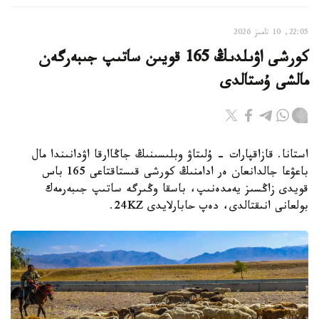
22:05, 10 تامىز 2026
كورشى اۋىلدىڭ 165 قويىن ساتىپ جىبەرگەن
مالشى ۇستالدى
استانا. قازاقپارات - ۇلىتاۋ وبلىسىنىڭ جاڭاارقا اۋدانىندا مال
باعۋعا جالدانعان ەر ادامنىڭ كورشى قىستاقتاعى 165 باس
قويدى زاڭسىز يەمدەنىپ، باسقا وڭىرگە ساتىپ جىبەرمەك
بولعانى انىقتالدى، دەپ حابارلايدى 24KZ.