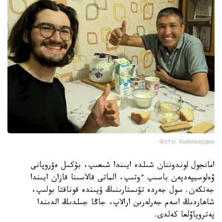
Фото: Кейіпкерден
امانجول لوندوننان شىلدە ايىندا شىعىپ، بۇكىل ەۋروپانى
ۆەلوسيپەدپەن باسىپ ءوتىپ، الماتى قالاسىنا قازان ايىندا
جەتكەن. سول جەردە تۋىستارىنىڭ ۇيىندە قوناقتا بولىپ،
شاھاردىڭ اسەم جەرلەرىن ارالاپ، جاڭا جىلدىڭ الدىندا
پەتروپاۆلعا كەلدى.