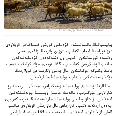
Фото: Александр Павский/Kazinform
پوليتسيانىڭ مالىمەتىنشە، كۇدىكتى كورشى قىستاقتاعى قويلاردى
ءوز قوراسىنا ايداپ اكەلىپ، ءوزىن ولاردىڭ زاڭدى يەسى
رەتىندە كورسەتكەن. كەيىن ول ەشتەڭەدەن كۇدىكتەنبەگەن
ساتىپ الۋشىلارمەن كەلىسىپ، 165 قويدى جۇك كولىگىنە تيەپ،
باسقا وڭىرگە جونەلتكەن. مال يەسى وتارىنداعى قويلاردىڭ
تۇگەل ەمەستىگىن بايقاپ، پوليتسياعا حابارلاسقان.
جاڭاارقا اۋداندىق پوليتسيا قىزمەتكەرلەرى جەدەل- ىزدەستىرۋ
شارالارىن جۇرگىزىپ، مالدىڭ جامبىل وبلىسىنا جونەلتىلگەنىن
انىقتاعان. ۇلىتاۋ وبلىسى پوليتسيا دەپارتامەنتىنىڭ قىزمەتكەرلەرى
جەدەل ارەكەت ەتىپ، تارازداعى مال بازارىنان قويلاردى ساتىپ
العان ازاماتتاردى انىقتادى. ناتيجەسىندە 165 قويدىڭ بارلىعى