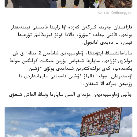
Фото: Кейіпкерден
قازاقستان جەرىنە كىرگەن كەزدە اۋا رايىنا قاتىستى قيىندىقتار
بولدى. قاتتى جەلدە ءجۇرۋ، دالادا قونۋ فيزيكالىق تۇرعىدا
قيىن، - دەيدى امانجول.
ساياحاتشىنىڭ ايتۋىنشا، ۆەلوسيپەدى شامامەن 2 مىڭ ا ق ش
دوللارى تۇرادى. ساپارعا شىقپاس بۇرىن جىگىت كولىگىن جولعا
يكەمدەپ، كەي بولشەكتەرىن شىدامدى بولۋى ءۇشىن
اۋىستىرعان. جولدا قالماۋ ءۇشىن قاجەتتى سايمانداردى دا
وزىمەن بىرگە الا شىققان.
جالپى ۆەلوسيپەدپەن مۇنداي الىس ساپارعا ونىڭ العاش شىعۋى.