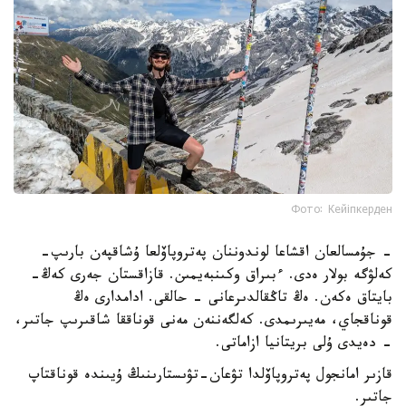
Фото: Кейіпкерден
- جۇمسالعان اقشاعا لوندوننان پەتروپاۆلعا ۇشاقپەن بارىپ-
كەلۋگە بولار ەدى. ءبىراق وكىنبەيمىن. قازاقستان جەرى كەڭ-
بايتاق ەكەن. ەڭ تاڭقالدىرعانى - حالقى. ادامدارى ەڭ
قوناقجاي، مەيىرىمدى. كەلگەننەن مەنى قوناققا شاقىرىپ جاتىر،
- دەيدى ۇلى بريتانيا ازاماتى.
قازىر امانجول پەتروپاۆلدا تۋعان-تۋىستارىنىڭ ۇيىندە قوناقتاپ
جاتىر.