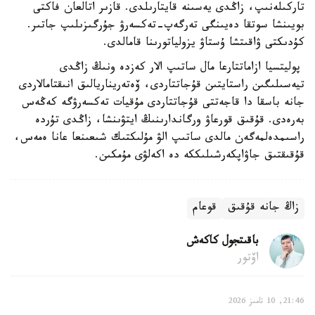
تاركىلەنىپ، زاڭدى يەسىنە قايتارىلدى. قازىر اتالعان فاكتى
بويىنشا سوتقا دەيىنگى تەرگەپ-تەكسەرۋ جۇرگىزىلىپ جاتىر.
كۇدىكتى ۋاقىتشا ۇستاۋ يزولياتورىنا قامالدى.
پوليتسيا ازاماتتارعا مال ساتىپ الار كەزدە ونىڭ زاڭدى
تيەسىلىگىن راستايتىن قۇجاتتاردى، ۆەتەريناريالىق انىقتامالاردى
جانە باسقا دا قاجەتتى قۇجاتتاردى مۇقيات تەكسەرۋگە كەڭەس
بەرەدى. قۇقىق قورعاۋ ورگاندارىنىڭ ايتۋىنشا، زاڭدى تۇردە
راسىمدەلمەگەن مالدى ساتىپ الۋ مۇلىكتىك شىعىنعا عانا ەمەس،
قۇقىقتىق جاۋاپكەرشىلىككە دە اكەلۋى مۇمكىن.
زاڭ جانە قۇقىق
قوعام
باقىتجول كاكەش
اۆتور
21:46, 10 تامىز 2026