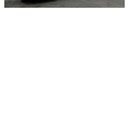
Фото: Kazinform
اتاپ ايتقاندا، «قازاقستان رەسپۋبليكاسى استاناسىنىڭ
مارتەبەسى تۋرالى» ق ر كونستيتۋتسيالىق زاڭى 8-بابىنىڭ 13)
تارماقشاسىنا سايكەس استانا قالاسىنىڭ اكىمدىگى ءتيىستى
قاۋلى شىعاردى.
- اۋىر جۇك تاسيتىن ترانزيتتىك كولىك قۇرالدارىنىڭ ءجۇرۋى
«استانا قالاسىنىڭ اينالما جولى» اۆتوموبيل جولى ارقىلى جۇزەگە
اسىرىلادى. اۋىر جۇك تاسيتىن ترانزيتتىك كولىك قۇرالدارىنا
«استانا قالاسىنىڭ اينالما جولى» اۆتوموبيل جولىنىڭ ىشىندە
ورنالاسقان اۋماعىنا كىرۋىنە تىيىم سالىنادى، - دەپ اتالىپ
وتكەن قۇجاتتا.
جالپى، قازاقستان رەسپۋبليكاسىنىڭ زاڭناماسىندا قالا شەگىندە
جەڭىل اۆتوموبيلدەردىڭ قوزعالىسىنا شەكتەۋلەر بەلگىلەنبەگەن.
بۇدان بۇرىن حابارلانعانداي، جازعى ماۋسىمدا رەسپۋبليكالىق