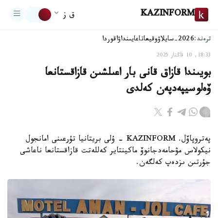
KAZINFORM
ق ز
ترەند:
2026-سايلاۋ
وقيعا
تاعايىنداۋ
اقوردا
18:33, 10 قاڭتار 2025
بويىندا قازاق قانى بار اعىلشىن قازاقستانعا
ۆەلوسيپەدپەن كەلدى
پەتروپاۆل. KAZINFORM – ۇلى بريتانيا تۇرعىنى امانجول
نيكولاس مۋحامەدجانوۆ ماكينتاير كەللەتت قازاقستانعا ناعاشى
جۇرتىن ىزدەپ كەلگەن.