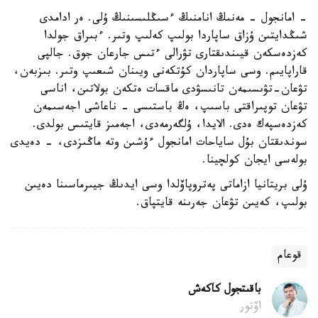
- امانجول - مەنىڭ انامنىڭ ءسىڭلىسىنىڭ ۇلى. ەر ادامدى
شىڭدايتىن ۇزاق ساپاردا بولىپ كەلىپ وتىر. ءبىراق جولدا
كەزدەسكەن قيىندىقتارى تۋرالى ءتىس جارعان جوق. جالپى
قاراپايىم. وسى ساپاردان كۇتكەنى ويىنان شىعىپ وتىر. بىزبەن،
تۋعان-تۋىسىمەن تانىسۋدى ماقسات ەتكەن بولاتىن، اناسى
تۋعان توپىراقتى باسىپ، ەڭ باستىسى - ناعاشى اجەسىمەن
كەزدەسپەك ەدى. الايدا، ۇلگەرمەدى، اجەمىز قايتىس بولدى.
سوندىقتان بۇل ساياحات امانجول ءۇشىن وتە ماڭىزدى، - دەيدى
بولەسى ايجان كولچينا.
ۇلى بريتانيا ازاماتى پەتروپاۆلدا وسى ايدىڭ جيىرماسىنا دەيىن
بولىپ، كەيىن تۋعان جەرىنە قايتپاق.
قوعام
باقىتجول كاكەش
اۆتور