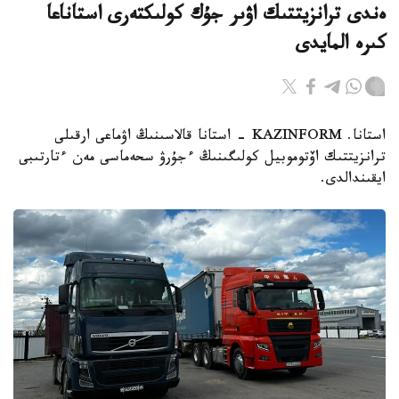
ەندى ترانزيتتىك اۋىر جۇك كولىكتەرى استاناعا
كىرە المايدى
استانا. KAZINFORM - استانا قالاسىنىڭ اۋماعى ارقىلى
ترانزيتتىك اۆتوموبيل كولىگىنىڭ ءجۇرۋ سحەماسى مەن ءتارتىبى
ايقىندالدى.