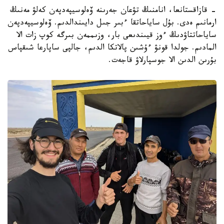
- قازاقستانعا، انامنىڭ تۋعان جەرىنە ۆەلوسيپەدپەن كەلۋ مەنىڭ
ارمانىم ەدى. بۇل ساياحاتقا ءبىر جىل دايىندالدىم. ۆەلوسيپەدپەن
ساياحاتتاۋدىڭ ءوز قيىندىعى بار، وزىممەن بىرگە كوپ زات الا
المادىم. جولدا قونۋ ءۇشىن پالاتكا الدىم، جالپى ساپارعا شىقپاس
بۇرىن الدىن الا جوسپارلاۋ قاجەت.