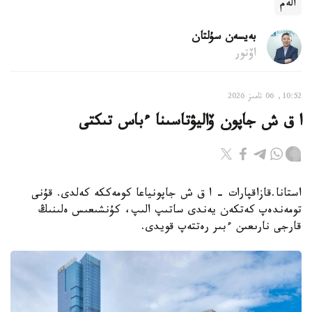
الەم
بەيسەن سۇلتان
اۆتور
10:52, 06 تامىز 2026
ا ق ش جاپون ۆاليۋتاسىنا ءباس تىكتى
استانا.قازاقپارات - ا ق ش جاپونياعا كومەككە كەلدى. قۇنى
تومەندەپ كەتكەن يەندى ساتىپ الىپ، كۇنشىعىس ەلىنىڭ
قارجى نارىعىن ءبىر رەتتەپ قويدى.