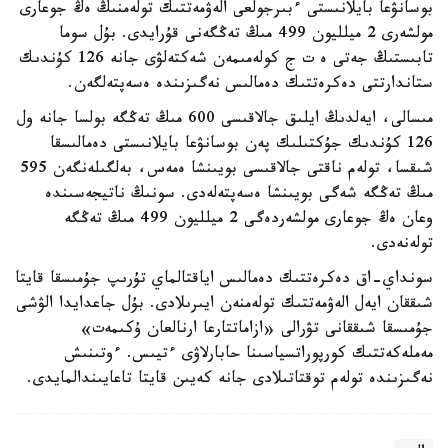
بوسانۋعا بايلانىستى ءبىرجولعى الەۋمەتتىك تولەمنىڭ ەڭ جوعارى
مولشەرى 2 ميلليون 499 مىڭ تەڭگەنى قۇرايدى. بۇل سوما
تابىستىڭ جەتى ە ت ج كولەمىمەن شەكتەلۋى جانە 126 كۇندىك
ستاندارتتى دەكرەتتىك دەمالىس نەگىزىندە ەسەپتەلگەن.
مىسالى، ايەلدىڭ ايلىق جالاقىسى 600 مىڭ تەڭگە بولسا جانە ول
126 كۇندىك جۇكتىلىك پەن بوسانۋعا بايلانىستى دەمالىسقا
شىقسا، تولەم ناقتى جالاقىسى بويىنشا ەمەس، بەلگىلەنگەن 595
مىڭ تەڭگە شەگى بويىنشا ەسەپتەلەدى. سونىڭ ناتيجەسىندە
وعان ەڭ جوعارى مولشەردەگى 2 ميلليون 499 مىڭ تەڭگە
تولەنەدى.
سونداي-اق دەكرەتتىك دەمالىس اياقتالماي تۇرىپ جۇمىسقا قايتا
شىققان ايەل الەۋمەتتىك تولەمنەن ايىرىلادى. بۇل جاعدايدا الۋشى
جۇمىسقا شىققانى تۋرالى «ازاماتتارعا ارنالعان ۇكىمەت»
مەملەكەتتىك كورپوراتسياسىنا حابارلاۋى ءتيىس. ءوتىنىش
نەگىزىندە تولەم توقتاتىلادى جانە كەيىن قايتا تاعايىندالمايدى.