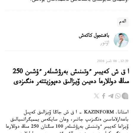
اۋقىمدى شابۋىلدى باستاعانىن مالىمدەگەن بولاتىن.
الەم
باقىتجول كاكەش
اۆتور
12:39, 06 تامىز 2026
ا ق ش كەيبىر ءوتىنىش بەرۋشىلەر ءۇشىن 250
مىڭ دوللارعا دەيىن ۆيزالىق دەپوزيتتەر ەنگىزدى
استانا. KAZINFORM – ا ق ش جاڭا ۆيزالىق كەپىل
باعدارلاماسىن ەنگىزىپ جاتىر، وعان سايكەس يمميگراتسيالىق
ۆيزاعا كەيبىر ءوتىنىش بەرۋشىلەر 100 مىڭنان 250 مىڭ دوللارعا