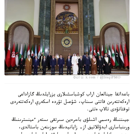
Фото: x.com / @IraqiPMO
باعداتقا جينالعان اراب كوشباسشىلارى يزرايلدىڭ گازاداعى
ارەكەتتەرىن قاتتى سىناپ، شۇعىل تۇردە اسكەري ارەكەتتەردى
توقتاتۋدى تالاپ ەتتى.
جيىننىڭ رەسمي اشىلۋى باحرەين سىرتقى ىستەر ءمينسترىنىڭ
ورىنباسارى ابدۋللاتيف از- زايانيدىڭ سوزىنەن باستالدى،