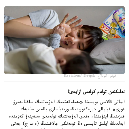
فوتو: كوللاج: Kazinform/ Freepik
نەلىكتەن تولەم كولەمى ازايدى؟
الماتى قالاسى بويىنشا «مەملەكەتتىك الەۋمەتتىك ساقتاندىرۋ
قورى» فيليالى ديرەكتورىنىڭ ورىنباسارى بالعىن ساتبەك
قىزىنىڭ ايتۋىنشا، ەندى الەۋمەتتىك تولەمدى ەسەپتەۋ كەزىندە
ايەلدىڭ ايلىق تابىسى ەڭ تومەنگى جالاقىنىڭ (ە ت ج) جەتى