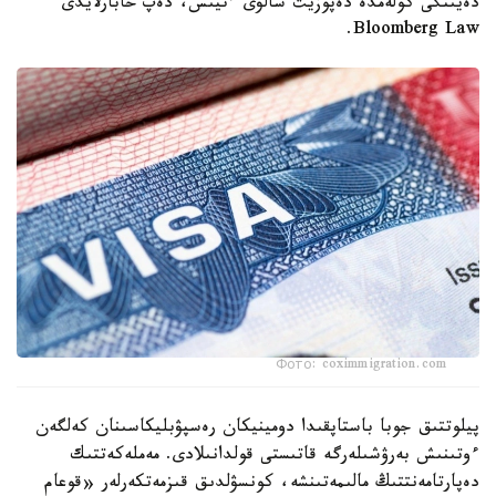
دەيىنگى كولەمدە دەپوزيت سالۋى ءتيىس، دەپ حابارلايدى
Bloomberg Law.
Фото: coximmigration.com
پيلوتتىق جوبا باستاپقىدا دومينيكان رەسپۋبليكاسىنان كەلگەن
ءوتىنىش بەرۋشىلەرگە قاتىستى قولدانىلادى. مەملەكەتتىك
دەپارتامەنتتىڭ مالىمەتىنشە، كونسۋلدىق قىزمەتكەرلەر «قوعام