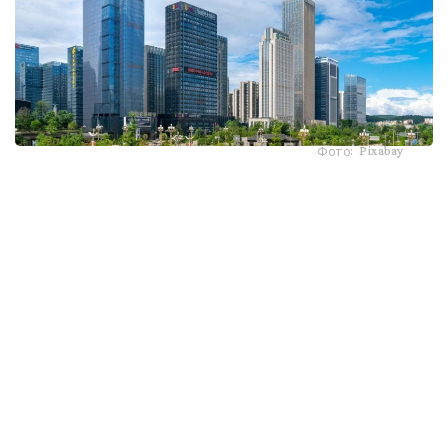
Фото: Pixabay
ەسەسىنە يەنگە شاققاندا دوللاردىڭ قۇنى ءتۇستى. بۇلاي بولارىن
ا ق ش بىلمەي وتىرعان جوق. ءبىراق اق ءۇي جاپونداردى
نەعىپ جارىلقاپ قالدى؟ يەنگە نەگە ءباس تىكتى؟ بۇل ۋاقىتشا
جاعداي ما؟ يەننىڭ كەيىنگى جاعداي قالاي بولماق؟
ا ق ش قارجى ءمينيسترىنىڭ قويىن داپتەرىندەگى مىنا جازباسى
جاريالانعان سوڭ، ۆاشينگتوننىڭ يەن ساۋداسىنا قانشا قارجى
جۇمساعانى بەلگىلى بولدى. سۋرەتتە سكوت بەسسەنت: "5-10
ميلليارد دوللارعا جاپون ۆاليۋتاسىنا ساتىپ الۋ كەرەك" دەپ وزىنە
ءتۇرتىپ قويعانى انىق كورىنەدى. Financial Times
باسىلىمىنىڭ دەرەگى بويىنشا قۇراما شتاتتار يەن ساتىپ الۋ