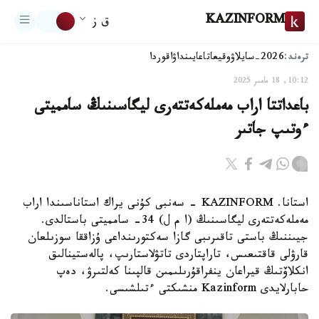
KAZINFORM
ق ز
ترەند:
2026-سايلاۋ
وقيعا
تاعايىنداۋ
اقوردا
10:12, 18 مامىر 2025
باعداتتا اراب مەملەكەتتەرى ليگاسىنىڭ سامميتى
ءوتىپ جاتىر
استانا. KAZINFORM - سەنبى كۇنى يراك استاناسىندا اراب
مەملەكەتتەرى ليگاسىنىڭ (ا م ل) 34- سامميتى باستالدى.
جيىننىڭ باستى تاقىرىبى گازا سەكتورىنداعى ۇزاققا سوزىلعان
قارۋلى قاقتىعىس، تاراپتاردى تاتۋلاستارىپ، پالەستينالىق
انكلاۆتىڭ قيراعان ينفراقۇرىلىمىن قالپىنا كەلتىرۋ، دەپ
حابارلايدى Kazinform منشىكتى ءتىلشىسى.