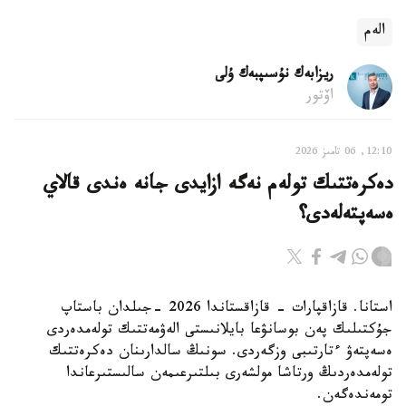
الەم
ريزابەك نۇسىپبەك ۇلى
اۆتور
12:10, 06 تامىز 2026
دەكرەتتىك تولەم نەگە ازايدى جانە ەندى قالاي
ەسەپتەلەدى؟
استانا. قازاقپارات - قازاقستاندا 2026 -جىلدان باستاپ
جۇكتىلىك پەن بوسانۋعا بايلانىستى الەۋمەتتىك تولەمدەردى
ەسەپتەۋ ءتارتىبى وزگەردى. سونىڭ سالدارىنان دەكرەتتىك
تولەمدەردىڭ ورتاشا مولشەرى بىلتىرعىمەن سالىستىرعاندا
تومەندەگەن.