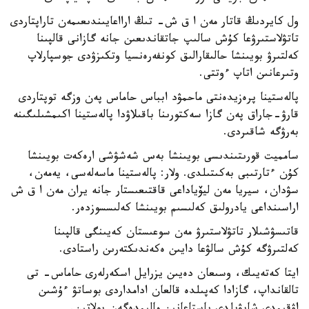
ول كايردىڭ قاتار مەن ا ق ش- تىڭ ارااعايىندىعىمەن تاراپتاردى
تاتۋلاستىرۋعا كۇش سالىپ جاتقاندىعىن جانە گازانى قالپىنا
كەلتىرۋ بويىنشا حالىقارالىق كونفەرەنسيا وتكىزۋدى جوسپارلاپ
وتىرعانىن اتاپ ءوتتى.
پالەستينا پرەزيدەنتى ماحمۋد ابباس حاماس پەن وزگە توپتاردى
قارۋ-جاراق پەن گازا سەكتورىنا باقىلاۋدا پالەستينا اكىمشىلىگىنە
بەرۋگە شاقىردى.
سامميت قورىتىندىسى بويىنشا بەس شەشۋشى ارەكەت بويىنشا
كۇن ءتارتىبى بەكىتىلدى. ولار: پالەستينا ماسەلەسى، يەمەن،
سۋدان، سيريا مەن ليۆياداعى قاقتىعىستار جانە يران مەن ا ق ش
اراسىنداعى يادرولىق كەلىسىم بويىنشا كەلىسسوزدەر.
قاتىسۋشىلار تاتۋلاستىرۋ مەن سوعىستان كەيىنگى قالپىنا
كەلتىرۋگە كۇش سالۋعا دايىن ەكەندىكتەرىن راستادى.
ايتا كەتەيىك، وسىعان دەيىن يزرايل اسكەرلەرى حاماس- تى
تالقانداپ، گازادا كەپىلدە قالعان ادامداردى بوساتۋ ءۇشىن