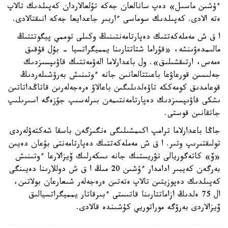
ءۇشىن ماسىل» دەپ سانالعان جەكە تۇلعالاردان كەپىلدىك تالاپ
ەتە الادى. كەپىلدىك سوماسى ءاربىر جاعدايعا جەكە انىقتالادى.
ا ق ش مەملەكەتتىك دەپارتامەنتىنىڭ وكىلى توممي پيگوتتتىڭ
مالىمدەۋىنشە، «قۇراما شتاتتارىنا يمميگراتسيا - بۇل قۇقىق
ەمەس، ارتىقشىلىق». ول باعدارلاما الەۋمەتتىك قاۋىپسىزدىك
جەلىسىن قورعاۋعا باعىتتالعانىن جانە ءوتىنىش بەرۋشىلەردىڭ
قوعامدىق كومەككە تاۋەلدىلىگىن باعالاۋ ەرەجەلەرىن قاتاڭداتاتىن
ىشكى قاۋىپسىزدىك دەپارتامەنتىمەن بىرلەسىپ جۇزەگە اسىرىلىپ
جاتقانىن قوستى.
جاڭا باعدارلاما ترامپ اكىمشىلىگى ەنگىزگەن باسقا شەكتەۋلەردى
تولىقتىرىپ وتىر. ا ق ش مەملەكەتتىك دەپارتامەنتى بۇعان دەيىن
«ۆ» كاتەگوريالى تۋريستىك جانە ىسكەرلىك ۆيزالارعا ءوتىنىش
بەرگەن كەيبىر ادامدار ءۇشىن 20 مىڭ ا ق ش دوللارىنا دەيىنگى
كەپىلدىك دەپوزيتىن تالاپ ەتەتىن ەرەجەلەر شىعارعان بولاتىن،
ال 75 ەلدىڭ ازاماتتارىنا قاتىستى ءبىرقاتار يمميگراتسيالىق
ۆيزالاردى بەرۋگە موراتوريي كۇشىندە قالادى.