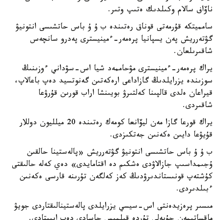
ناۆاف سالام وكىلدىك ەتىپ وتىر.
سامميتكە قۇرمەتى قوناق رەتىندە ب ۇ ۇ باس حاتشىسى انتونيۋ
گۋتەرريش پەن يسپانيا پرەمەر-ءمينيسترى پەدرو سانچەس
شاقىرىلعان.
يراك پرەمەر-ءمينيسترى مۋحاممەد شيا اس-سۋداني ءوزىنىڭ
سوزىندە يزرايلدىڭ گازاداعى ارەكەتىن گەنوتسيد دەپ باعالاپ،
قيراعان ەلدى قالپىنا كەلتىرۋ بويىنشا اراب قورىن قۇرۋعا
شاقىردى.
يراك قورعا گازا مەن ليۆانعا كومەك رەتىندە 20 ميلليون دوللار
قۇيۋعا دايىن ەكەنىن جەتكىزدى.
ب ۇ ۇ باس حاتشىسى انتونيۋ گۋتەرريش «پالەستينا حالقىن
ۇجىمداسىپ جازالاۋدى ەشكىم دە اقتامايدى» دەي كەلە حالىقتى
كۇشتەپ قونىستاندىرۋدىڭ كەز كەلگەن تۇرىنە قارسى ەكەنىن
ءبىلدىردى.
مىسىر پرەزيدەنتى اس-سيسي يزرايلدى پالەستينالىقتاردى جويۋ
ماقساتىمەن جۇيەلى تۇردە قىلمىس جاسادى دەپ ايىپتادى.