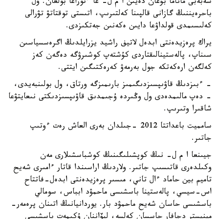
سەبەبى ماناما بۇعان دەيىن ا م ل- عا ءتوراعا بولعان. ول
باحرەيننىڭ گازانى قالپىنا كەلتىرىپ، اتىستى توقتاتۋ تۋرالى
كەلىسىمدى قولداۋعا دايىن ەكەنىن جەتكىزدى.
يراك پرەزيدەنتى ابدەل لاتيف راشيد يزرايلدىڭ اگرەسسياسىن
سىناپ، پالەستينالىقتاردى كۇشتەپ كوشىرۋگە دەگەن كەز
كەلگەن ارەكەتكە جول بەرمەۋ كەرەكتىگىن ايتتى.
- ءبىزدىڭ قاۋىپسىزدىگىمىز بارىمىزگە ورتاق، ول بولىنبەيدى،
- دەپ مالىمدەدى ول وڭىردە ۇجىمدىق قاۋىپسىزدىكتى نىعايتۋعا
شاقىرا وتىرىپ.
سامميت باعداتتا 2012 -جىلدان بەرى العاش رەت ءوتىپ
جاتىر.
جيىنعا ا م ل- نىڭ كوپشىلىگىنىڭ كوشباسشىلارى مەن
وكىلدەرى قاتىسىپ جاتىر. ولاردىڭ اراسىندا قاتار ءامىرى شەيح
تاميم بين حاماد ءال تاني، مىسىر پرەزيدەنتى ابدەل-فاتتاح
اس-سيسي، پالەستينا باسشىسى ماحمۋد ابباس، سومالي
باسشىسى حاسان شەيح ماحمۋد بار. يوردانيانىڭ اتىنان پرەمەر-
مينيستر دجافار حاسسان كەلسە، ليۆاننان ۇكىمەت باسشىسى