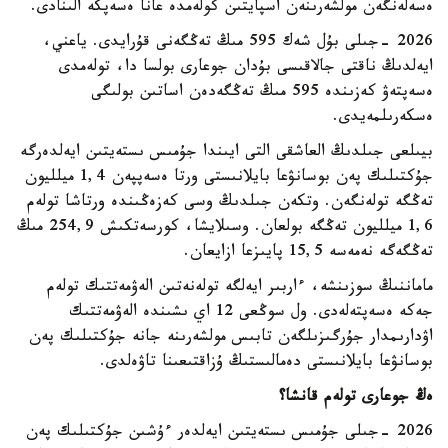
ەسەلەنگەن مولشەرىنەن اسپايتىن كولەمدە عانا ەسەپكە الىنادى.
2026 -جىلى بۇل شەك 595 مىڭ تەڭگەنى قۇرايدى. ياعني،
ايەلدىڭ ناقتى جالاقىسى بۇدان جوعارى بولسا دا، تولەمدى
ەسەپتەۋ كەزىندە 595 مىڭ تەڭگەدەن اساتىن بولىگى
ەسكەرىلمەيدى.
بيىلعى جىلدىڭ العاشقى التى ايىندا جۇمىس ىستەيتىن ايەلدەرگە
جۇكتىلىك پەن بوسانۋعا بايلانىستى ورتا ەسەپپەن 1,4 ميلليون
تەڭگە تولەنگەن. وتكەن جىلدىڭ وسى كەزەڭىندە ورتاشا تولەم
1,6 ميلليون تەڭگە بولعان. وسىلايشا، كورسەتكىش 254,9 مىڭ
تەڭگەگە نەمەسە 15,5 پايىزعا ازايعان.
ماماننىڭ سوزىنشە، ءاربىر ايەلگە تولەنەتىن الەۋمەتتىك تولەم
جەكە ەسەپتەلەدى. ول سوڭعى 12 اي ىشىندە الەۋمەتتىك
اۋدارىمدار جۇرگىزىلگەن تابىس مولشەرىنە جانە جۇكتىلىك پەن
بوسانۋعا بايلانىستى دەمالىستىڭ ۇزاقتىعىنا تاۋەلدى.
ەڭ جوعارى تولەم قانشا؟
2026 -جىلى جۇمىس ىستەيتىن ايەلدەر ءۇشىن جۇكتىلىك پەن