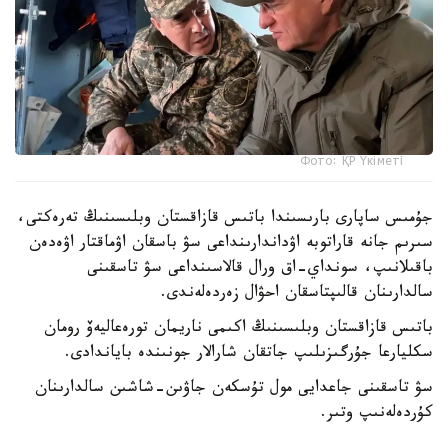
Фото: ҚР Үкіметі
جۇمىس ساپارى بارىسىندا باتىس قازاقستان وبلىسىنىڭ تەرەكتى،
سىرىم جانە قاراتوبە اۋداندارىنداعى سۋ باسقان اۋماقتار اۋەدەن
باقىلانىپ، سونداي-اق ورال قالاسىنداعى سۋ تاسقىنى
سالدارىنان قالىپتاسقان احۋال زەردەلەندى.
باتىس قازاقستان وبلىسىنىڭ اكىمى ناريمان تورەعاليەۆ رومان
سكليارعا جۇرگىزىلىپ جاتقان شارالار جونىندە باياندادى.
سۋ تاسقىنى جاعدايى مول تۇسكەن جاۋىن-شاشىن سالدارىنان
كۇردەلەنىپ وتىر.