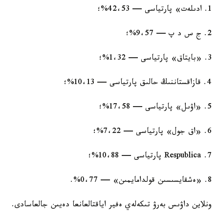
1. ادىلەت» پارتياسى — 42،53%؛
2. ج س د پ — 9،57%؛
3. «بايتاق» پارتياسى — 1،32%؛
4. قازاقستاننىڭ حالىق پارتياسى — 10،13%؛
5. «اۋىل» پارتياسى — 17،58%؛
6. «اق جول» پارتياسى — 7،22%؛
7. Respublica پارتياسى — 10،88%؛
8. «ەشقايسىسىن قولدامايمىن» — 0،77%.
ونلاين داۋىس بەرۋ تىكەلەي ەفير اياقتالعانعا دەيىن جالعاسادى.