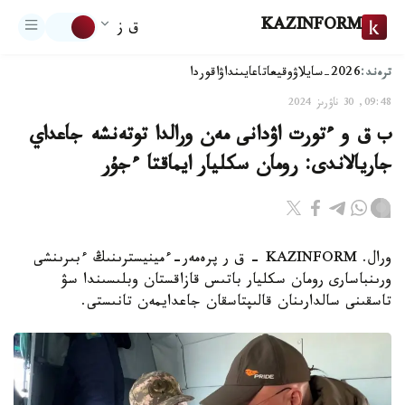
KAZINFORM
ق ز
ترەند:
2026-سايلاۋ
وقيعا
تاعايىنداۋ
اقوردا
09:48, 30 ناۋرىز 2024
ب ق و ءتورت اۋدانى مەن ورالدا توتەنشە جاعداي
جاريالاندى: رومان سكليار ايماقتا ءجۇر
ورال. KAZINFORM – ق ر پرەمەر-ءمينيسترىنىڭ ءبىرىنشى
ورىنباسارى رومان سكليار باتىس قازاقستان وبلىسىندا سۋ
تاسقىنى سالدارىنان قالىپتاسقان جاعدايمەن تانىستى.