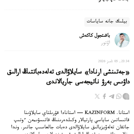
بيلىك جانە ساياسات
باقىتجول كاكەش
اۆتور
23:34, 05 تامىز 2026
«جەتىنشى ارنادا» سايلاۋالدى تەلەدەباتتىڭ ارالىق
داۋىس بەرۋ ناتيجەسى جاريالاندى
استانا. KAZINFORM — استانادا قۇرىلتاي سايلاۋىنا
قاتىساتىن ساياسي پارتيالار وكىلدەرىنىڭ قاتىسۋىمەن ءوتىپ
جاتقان تەلەۆيزيالىق سايلاۋالدى دەبات جالعاسىپ جاتىر. وندا