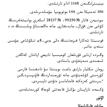
مينيسترلىگىنەن 1168 ادام تارتىلدى.
306 تەحنيكا مەن 146 موتوپومپا جۇمىلدىرىلدى.
سونىمەن قاتار № 99250، № 28237 اسكەري بولىمشەلەرىنىڭ
كۇشى مەن قۇرال-جابدىقتارى جانە ماڭعىستاۋ وبلىسىنىڭ ت د
تارتىلدى.
قوسىمشا شەكارا قىزمەتىنىڭ ەكى «مي-8» تىكۇشاعى جۇمىس
ىستەپ جاتىر.
وڭىردە ارنايى قۇرىلعان كوميسسيا تابيعي اپاتتان كەلگەن
شىعىندى ەسەپتەۋدى باستادى.
رومان سكليار بارلىق باعىت بويىنشا سۋ تاسقىنىنا قارسى
كۇرەستى كۇشەيتۋدى جانە تۇرعىنداردىڭ قاۋىپسىزدىگىن
ءبىرىنشى كەزەكتە قامتاماسىز ەتۋدى تاپسىردى.
ۇكىمەت تاراپىنان بۇكىل قاجەتتى كومەك كورسەتىلەدى.
اۆتور
جانات قاپالبايەۆا