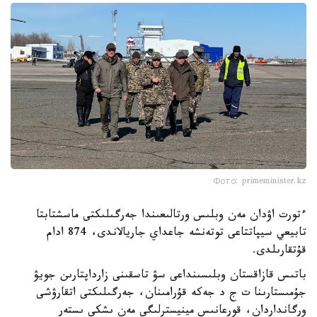
Фото: primeminister.kz
ءتورت اۋدان مەن وبلىس ورتالىعىندا جەرگىلىكتى ماسشتابتا
تابيعي سيپاتتاعى توتەنشە جاعداي جاريالاندى، 874 ادام
قۇتقارىلدى.
باتىس قازاقستان وبلىسىنداعى سۋ تاسقىنى زارداپتارىن جويۋ
جۇمىستارىنا ت ج د جەكە قۇرامىنان، جەرگىلىكتى اتقارۋشى
ورگانداردان، قورعانىس مينيسترلىگى مەن ىشكى ىستەر