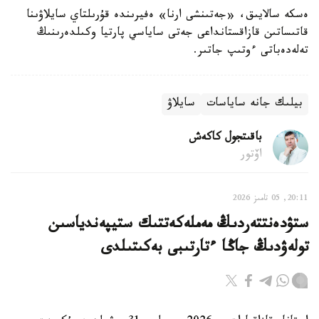
ەسكە سالايىق، «جەتىنشى ارنا» ەفيرىندە قۇرىلتاي سايلاۋىنا
قاتىساتىن قازاقستانداعى جەتى ساياسي پارتيا وكىلدەرىنىڭ
تەلەدەباتى ءوتىپ جاتىر.
بيلىك جانە ساياسات
سايلاۋ
باقىتجول كاكەش
اۆتور
20:11, 05 تامىز 2026
ستۋدەنتتەردىڭ مەملەكەتتىك ستيپەندياسىن
تولەۋدىڭ جاڭا ءتارتىبى بەكىتىلدى