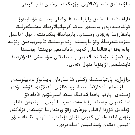
ساۋاتتىلىق باعدارلامالارىن جۇزەگە اسىرعانىن اتاپ ءوتتى.
قازاقستاننىڭ حالىق پارتياسىنىڭ وكىلى بەيبىت قۇسايىنوۆ
كوللەدجدەردى بەيىندى جەكە كومپانيالاردىڭ سەنىمگەرلىك
باسقارۋىنا بەرۋدى ۇسىندى. پارتيانىڭ پىكىرىنشە، بۇل ءتاسىل
ستۋدەنتتەردىڭ وقۋ بارىسىندا وندىرىستىك تاجىريبەدەن وتۋىنە
جانە وقۋ اياقتالعاننان كەيىن ماماندىعى بويىنشا جۇمىسقا
ورنالاسۋىنا مۇمكىندىك بەرىپ، بىلىكتى جۇمىسشى كادرلاردىڭ
تاپشىلىعىن ازايتۋعا ىقپال ەتەدى.
«اۋىل» پارتياسىنىڭ وكىلى شاحماردان بايمانوۆ «ديپلوممەن
— اۋىلعا» باعدارلاماسىنىڭ ورىندالۋىن باقىلاۋدى كۇشەيتۋدى
ۇسىندى. پارتيا باعدارلامانىڭ ىسكە اسىرىلۋىن قاداعالاۋ
تەتىكتەرىن جەتىلدىرۋ قاجەت دەپ سانايدى. سونىمەن قاتار
اۋىلدىق كۆوتا ارقىلى جوعارى وقۋ ورىندارىنا تۇسكەن تۇلەكتەر
وقۋىن اياقتاعاننان كەيىن تۋعان اۋىلدارىنا بارىپ ەڭبەك ەتۋى
ءتيىس دەگەن ۇستانىمىن ءبىلدىردى.