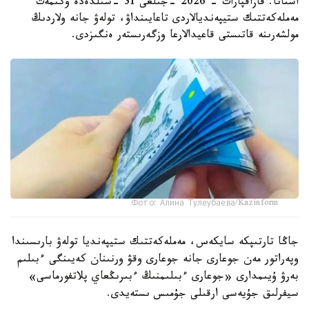
استانا. قازاقپارات - 2026 -جىلعى 31 -شىلدەدە ۇكىمەت
مەملەكەتتىك ستيپەنديالاردى تاعايىنداۋ، تولەۋ جانە ولاردىڭ
مولشەرىنە قاتىستى قاعيدالارعا وزگەرىستەر ەنگىزدى.
Фото: Алина Тулеубаева/Kazinform
جاڭا تارتىپكە سايكەس، مەملەكەتتىك ستيپەنديا تولەۋ بارىسىندا
وپەراتور مەن جوعارى جانە جوعارى وقۋ ورنىنان كەيىنگى ءبىلىم
بەرۋ ۇيىمدارى «جوعارى ءبىلىمنىڭ ءبىرىڭعاي پلاتفورماسى»
سيفرلىق جۇيەسى ارقىلى جۇمىس ىستەيدى.