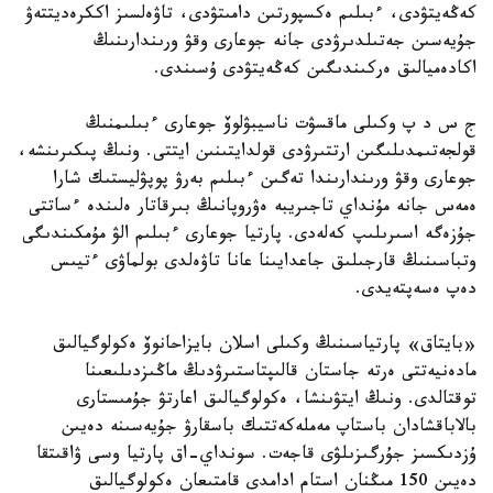
كەڭەيتۋدى، ءبىلىم ەكسپورتىن دامىتۋدى، تاۋەلسىز اككرەديتتەۋ
جۇيەسىن جەتىلدىرۋدى جانە جوعارى وقۋ ورىندارىنىڭ
اكادەميالىق ەركىندىگىن كەڭەيتۋدى ۇسىندى.
ج س د پ وكىلى ماقسۋت ناسيبۋلوۆ جوعارى ءبىلىمنىڭ
قولجەتىمدىلىگىن ارتتىرۋدى قولدايتىنىن ايتتى. ونىڭ پىكىرىنشە،
جوعارى وقۋ ورىندارىندا تەگىن ءبىلىم بەرۋ پوپۋليستىك شارا
ەمەس جانە مۇنداي تاجىريبە ەۋروپانىڭ بىرقاتار ەلىندە ءساتتى
جۇزەگە اسىرىلىپ كەلەدى. پارتيا جوعارى ءبىلىم الۋ مۇمكىندىگى
وتباسىنىڭ قارجىلىق جاعدايىنا عانا تاۋەلدى بولماۋى ءتيىس
دەپ ەسەپتەيدى.
«بايتاق» پارتياسىنىڭ وكىلى اسلان بايزاحانوۆ ەكولوگيالىق
مادەنيەتتى ەرتە جاستان قالىپتاستىرۋدىڭ ماڭىزدىلىعىنا
توقتالدى. ونىڭ ايتۋىنشا، ەكولوگيالىق اعارتۋ جۇمىستارى
بالاباقشادان باستاپ مەملەكەتتىك باسقارۋ جۇيەسىنە دەيىن
ۇزدىكسىز جۇرگىزىلۋى قاجەت. سونداي-اق پارتيا وسى ۋاقىتقا
دەيىن 150 مىڭنان استام ادامدى قامتىعان ەكولوگيالىق