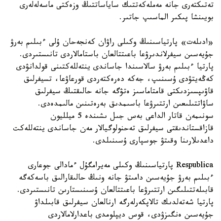
تەتىكتەرى جانە مەملەكەتتىك ساياساتتىڭ وزەكتى ماسەلەلەرى
بويىنشا پىكىر الماسىپ جاتىر.
«ادىلەت» پارتياسىنىڭ وكىلى راۋان كەنجەحان ۇلى ءبىلىم بەرۋ
جۇيەسىن سيفرلاندىرۋعا باعىتتالعان باستامالاردى تانىستىردى.
پارتيا ءبىلىم بەرۋ سالاسىندا جاساندى ينتەللەكتىنى قولدانۋدى
كەڭەيتۋدى ۇسىنىپ، جەكە دەرەكتەردى قورعاۋعا، تسيفرلىق
قاۋىپسىزدىكتى قامتاماسىز ەتۋگە جانە حالىقتىڭ سيفرلىق
ساۋاتتىلىعىن ارتتىرۋعا باسىمدىق بەرەتىنىن مالىمدەدى.
سونىمەن قاتار الداعى بەس جىل ىشىندە 5 ميلليون
قازاقستاندىقتى سيفرلىق تەحنولوگيالار مەن جاساندى ينتەللەكت
داعدىلارىنا وقىتۋ جوسپارى ۇسىنىلدى.
Respublica پارتياسىنىڭ وكىلى مەيرامگۇل ءمادالى جوعارى
ءبىلىم بەرۋ جۇيەسىن دامىتۋ جانە ونىڭ حالىقارالىق باسەكەگە
قابىلەتتىلىگىن ارتتىرۋعا باعىتتالعان ۇسىنىستارىن تانىستىردى.
پارتيا شەتەلدىك تالاپكەرلەرگە ارنالعان سيفرلىق قابىلداۋ
جۇيەسىن ەنگىزۋدى، قوس ديپلومدى باعدارلامالاردى