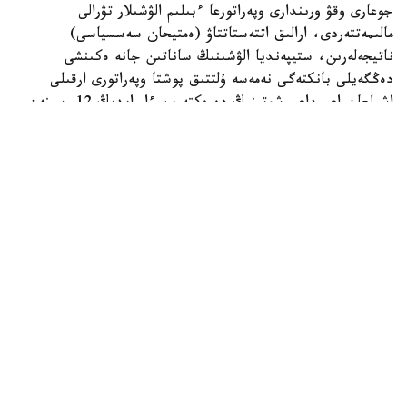
جوعارى وقۋ ورىندارى وپەراتورعا ءبىلىم الۋشىلار تۋرالى
مالىمەتتەردى، ارالىق اتتەستاتتاۋ (ەمتيحان سەسسياسى)
ناتيجەلەرىن، ستيپەنديا الۋشىنىڭ ساناتىن جانە ەكىنشى
دەڭگەيلى بانكتەگى نەمەسە ۇلتتىق پوشتا وپەراتورى ارقىلى
اشىلعان اعىمداعى شوتىنىڭ دەرەكتەرىن ءار ايدىڭ 12-سىنەن
كەشىكتىرمەي جىبەرۋى ءتيىس.
ەگەر ايدىڭ 12- ءسى دەمالىس كۇنىنە سايكەس كەلسە، قۇجات
تاپسىرۋ مەرزىمى ودان كەيىنگى العاشقى جۇمىس كۇنىنە
اۋىستىرىلادى.
وپەراتور جوعارى وقۋ ورىندارىنان كەلىپ تۇسكەن مالىمەتتەردى
بەس جۇمىس كۇنى ىشىندە قاراپ، عىلىم جانە جوعارى ءبىلىم
سالاسىنداعى ۋاكىلەتتى ورگانعا جانە ءتيىستى سالانىڭ وزگە دە
ۋاكىلەتتى ورگاندارىنا قارجىلاندىرۋعا ءوتىنىم جىبەرەدى.
ءوز كەزەگىندە، ۋاكىلەتتى ورگاندار ءوتىنىم تۇسكەن كۇننەن
باستاپ ءۇش جۇمىس كۇنى ىشىندە ستيپەنديا الۋشىلاردىڭ
تالاپتارعا سايكەستىگىن تەكسەرىپ، تولەم جاساۋ ءۇشىن
قاراجاتتى وپەراتورعا اۋدارادى.