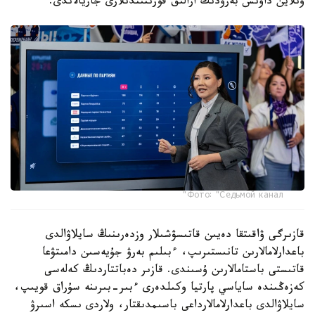
ونلاين داۋىس بەرۋدىڭ ارالىق قورىتىندىلارى جاريالاندى.
Фото: "Седьмой канал"
قازىرگى ۋاقىتقا دەيىن قاتىسۋشىلار وزدەرىنىڭ سايلاۋالدى
باعدارلامالارىن تانىستىرىپ، ءبىلىم بەرۋ جۇيەسىن دامىتۋعا
قاتىستى باستامالارىن ۇسىندى. قازىر دەباتتاردىڭ كەلەسى
كەزەڭىندە ساياسي پارتيا وكىلدەرى ءبىر-بىرىنە سۇراق قويىپ،
سايلاۋالدى باعدارلامالارداعى باسىمدىقتار، ولاردى ىسكە اسىرۋ