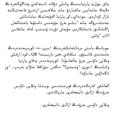
«اق جول» پارتياسىنىڭ وكىلى دۋلات تاستەكەي پەداگوگتەردىڭ
ەڭبەك جاعدايىن جاقسارتۋ جانە جالاقىسىن ارتتىرۋ قاجەتتىگىنە
نازار اۋداردى. سونداي-اق پارتيا الەۋمەتتىك ساياساتتى
جەتىلدىرۋگە جانە ءبىلىم بەرۋ جۇيەسىن دامىتۋعا باعىتتالعان
زاڭنامالىق باستامالاردى جۇيەلى تۇردە ۇسىنىپ كەلە جاتقانىن
اتاپ ءوتتى.
جوبانىڭ باستى ەرەكشەلىكتەرىنىڭ ءبىرى — كورەرمەندەردىڭ
بەلسەندى قاتىسۋى. تىكەلەي ەفير بارىسىندا QR-كود ارقىلى
ونلاين داۋىس بەرۋ جالعاسۋدا. كورەرمەندەر «قاي پارتيا
وكىلىنىڭ ءسوزى ءوتىمدى؟“ دەگەن سۇراققا جاۋاپ بەرىپ، ءوز
تاڭداۋىن جاساۋدا.
العاشقى كەزەڭدەردىڭ قورىتىندىسى بويىنشا ونلاين داۋىس
بەرۋدىڭ ارالىق ناتيجەلەرى جاريالاندى.
ونلاين داۋىس بەرۋدىڭ ارالىق ناتيجەلەرى: