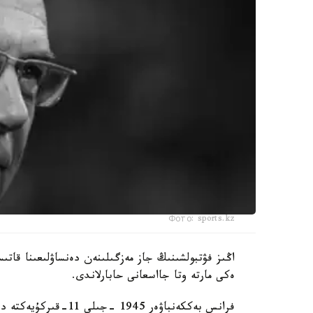
Фото: sports.kz
اڭىز فۋتبولشىنىڭ جاز مەزگىلىنەن دەنساۋلىعىنا قاتى
ەكى مارتە وتا جااسعانى حابارلاندى.