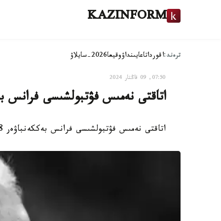
KAZINFORM
ترەند:
اقوردا
تاعايىنداۋ
وقيعا
2026-سايلاۋ
07:50, 09 قاڭتار 2024
اتاقتى نەمىس فۋتبولشىسى فرانس بە
اتاقتى نەمىس فۋتبولشىسى فرانس بەككەنباۋەر 78 جاسىندا ومىردەن ءوتتى، دەپ حابارلايدى Kazinform.