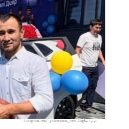
فوتو: instagram.com/ grekoroman_wrestlingkz