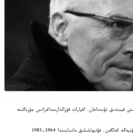
ستى قيىندىق تۋىنداعان. اقپارات قۇرالدارىندافرانس جۇرەگىنە
فرانس بەككەنباۋەر 1945 -جىلى 11-قىركۇيەكتە دۇنيەگە كەلگەن. فۋتبولشىلىق مانسابىندا 1964-1983