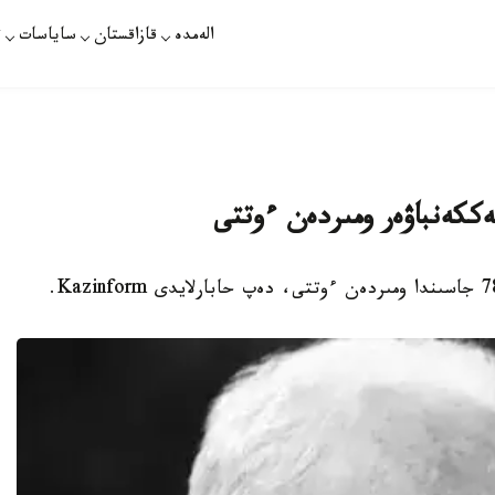
الەمدە
قازاقستان
ساياسات
ت
ككەنباۋەر ومىردەن ءوتتى