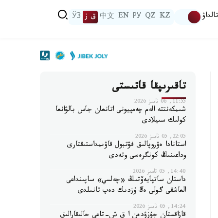
الداۋ
KZ
QZ
РУ
EN
中文
ق ز
ЎЗ
تاقىرىپقا قاتىستى
11:55, 06 تامىز 2026
شىمكەنتتە الەم چەمپيونى اتانعان جاس بالۋانعا
كولىك سىيلادى
22:05, 05 تامىز 2026
استانادا ەۋروپالىق فۋتبول قاۋىمداستىقتارى
وداعىنىڭ كونگرەسى وتەدى
14:40, 05 تامىز 2026
داستان ساتپايەۆتىڭ «چەلسي» ساپىنداعى
العاشقى گولى ەڭ ۇزدىك دەپ تانىلدى
14:24, 05 تامىز 2026
قازاقستان جۇزۋدەن ا ق ش-تاعى حالىقارالىق