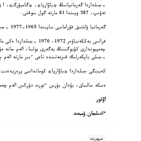
-جىلداردا گەرمانيانىڭ «باۆاريا»، «گامبۋرگ»، 
تەۋىپ، 587 ويىندا 83 مارتە گول سوقتى.
گەرمانيا ۇلتتىق قۇراماسى ساپىندا 1965-1977 -جىلداردا 103 ويىندا قاقپانى 14 مارتە ءدال كوزدەدى.
فرانس بەككەنباۋەر 1972، 
-جىلى باپكەرلىك قىزمەتىندە تاعى ءبىر مارتە الەم چ
كەيىنگى جىلداردا «باۆاريا» كومانداسى پرەزيدەنت ق
ەسكە سالساق، بۇدان بۇرىن ءتورت دۇركىن الەم چەمپي
اۆتور
ءادىلجان ۇمبەت
سپورت