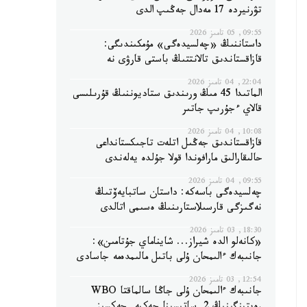
تۋرنيردە 17 مەدال جەڭىپ الدى
09:55, 05 تامىز 2026
داستاننىڭ «چەلسيدەگى» مۇمكىندىگى:
قازاقستاندىق تالانتتىڭ باستى قارۋى نە
22:04, 04 تامىز 2026
الماتىدا 45 مىڭ ورىندىق ستاديوننىڭ قۇرىلىسى
قالاي ءجۇرىپ جاتىر
10:08, 04 تامىز 2026
قازاقستاندىق جەڭىل اتلەت تاجىكستانداعى
حالىقارالىق مارافوندا قولا جۇلدە يەلەندى
09:55, 04 تامىز 2026
چەلسيدەگى باسەكە: داستان ساتبايەۆتىڭ
نەگىزگى قارسىلاستارىنىڭ ەسىمى اتالدى
18:30, 03 تامىز 2026
«كانەلو الدە شيراز... شايناماي جۇتامىن»:
جانىبەك ءالىمحان ۇلى باتىل مالىمدەمە جاسادى
12:54, 03 تامىز 2026
جانىبەك ءالىمحان ۇلى جاڭا سالماقتا WBO