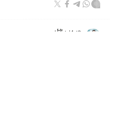
بەيسەن سۇلتان
اۆتور
22:05, 05 تامىز 2026
استانادا ەۋروپالىق فۋتبول قاۋىمدا
وداعىنىڭ (ۋەفا) 51-كونگرەسى وتەدى.