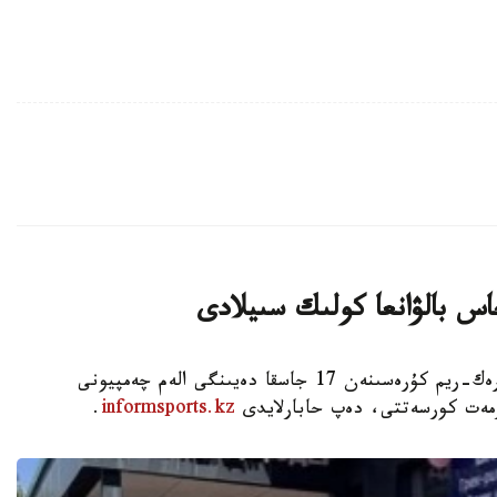
اس بالۋانعا كولىك سىيلادى
استانا. KAZINFORM - شىمكەنت قالاسىندا گرەك-ريم كۇرەسىنەن 17 جاسقا دەيىنگى الەم چەمپيونى
ۇرمەت كورسەتتى، دەپ حابارلايدى
informsports.kz
.