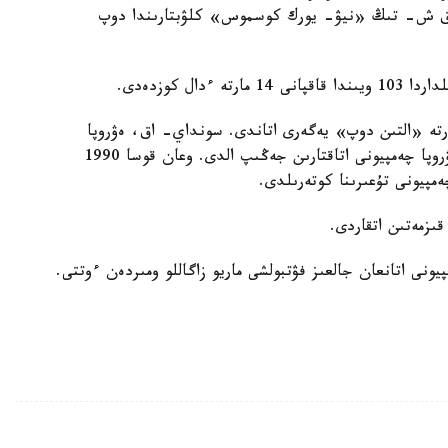
ا ق ش- تىڭ «نيۋ- يورك كوسموس» كلۋبتارىندا دوپ
1976 -جىلداردا ەكى مارتە «التىن دوپ» يەگەرى اتاندى. سونداي- اق، ەۋروپا
چەمپيوندارى كۋبوگىنىڭ يەگەرى بولسا، الەم جانە ەۋروپا چەمپيونى اتاقتارىن جەڭىپ الدى. وعان قوسا 1990
ەمپيونى تۇعىرىنا كوتەرىلدى.
ىزمەتىن اتقاردى.
ونى اتانعان جالعىز فۋتبولشى ماريو زاگاللو ومىردەن ءوتتى.