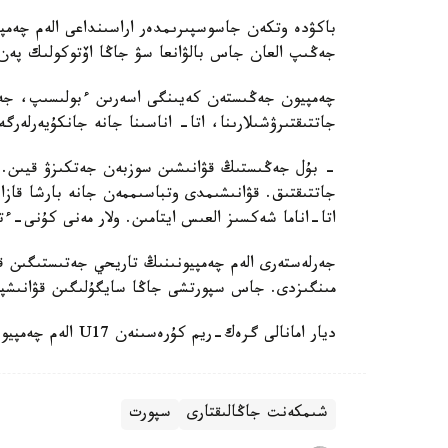
جەڭىپ العان جاس بالۋانعا سۋ جاڭا اۆتوكولىك پەن 
چەمپيون جەڭىستەن كەيىنگى اسەرىن ءبولىسىپ، جەت
جاتتىقتىرۋشىلارىنا، اتا- اناسىنا جانە جانكۇيەرلەرگ
- بۇل جەڭىستىڭ قۋانىشىن سوزبەن جەتكىزۋ قيىن.
جاتتىقتىق. قۋانىشىمدى وتباسىممەن جانە بارشا قازاق
اتا-اناما شەكسىز العىس ايتامىن. ولار مەنى كۇنى-ءت
جەرلەستەرى الەم چەمپيونىنىڭ تاريحي جەتىستىگىن قا
مىنگىزدى. جاس سپورتشى جاڭا سايگۇلىگىن قۋانىشپ
ديار امانالى گرەك-ريم كۇرەسىنەن U17 الەم چەمپيوناتىندا التىن مەدال جەڭىپ العانىن جازعان ەدىك.
شىمكەنت جاڭالىقتارى
سپورت