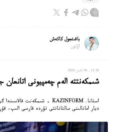
باقىتجول كاكەش
اۆتور
11:55, 06 تامىز 2026
شىمكەنتتە الەم چەمپيونى اتانعان ج
ديار امانالىنى سالتاناتتى تۇردە قارسى الىپ، ق