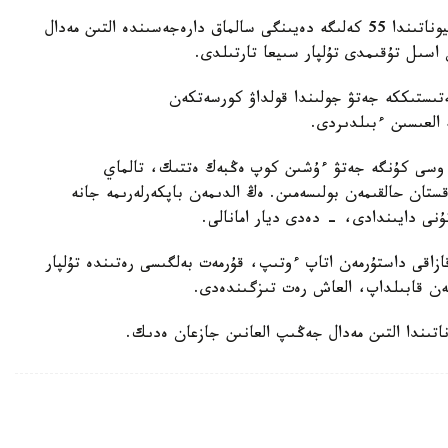
باكۋدە وتكەن جاسوسپىرىمدەر اراسىنداعى الەم چەمپيوناتىندا 55 كەلىگە دەيىنگى سالماق دارەجەسىندە التىن مەدال
اسىل تۇقىمدى تۇلپار سىيعا تارتىلدى.
ىستىككە جەتۋ جولىندا قولداۋ كورسەتكەن
ە العىسىن ءبىلدىردى.
 وسى كۇنگە جەتۋ ءۇشىن كوپ ەڭبەك ەتتىك، تالماي
ستان حالقىمەن بولىسەمىن. ەڭ الدىمەن باپكەرلەرىمە جانە
ۇنى دايىندادى، - دەدى ديار امانالى.
زاقى داستۇرمەن اتاپ ءوتىپ، قۇرمەت بەلگىسى رەتىندە تۇلپار
ەن قابىلداپ، العاش رەت تىزگىندەدى.