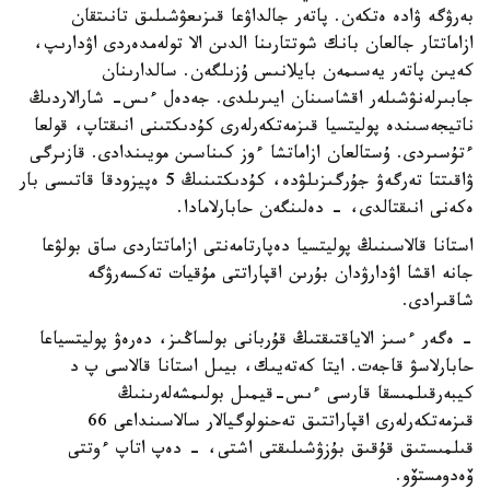
بەرۋگە ۋادە ەتكەن. پاتەر جالداۋعا قىزىعۋشىلىق تانىتقان
ازاماتتار جالعان بانك شوتتارىنا الدىن الا تولەمدەردى اۋدارىپ،
كەيىن پاتەر يەسىمەن بايلانىس ۇزىلگەن. سالدارىنان
جابىرلەنۋشىلەر اقشاسىنان ايىرىلدى. جەدەل ءىس- شارالاردىڭ
ناتيجەسىندە پوليتسيا قىزمەتكەرلەرى كۇدىكتىنى انىقتاپ، قولعا
ءتۇسىردى. ۇستالعان ازاماتشا ءوز كىناسىن مويىندادى. قازىرگى
ۋاقىتتا تەرگەۋ جۇرگىزىلۋدە، كۇدىكتىنىڭ 5 ەپيزودقا قاتىسى بار
ەكەنى انىقتالدى، - دەلىنگەن حابارلامادا.
استانا قالاسىنىڭ پوليتسيا دەپارتامەنتى ازاماتتاردى ساق بولۋعا
جانە اقشا اۋدارۋدان بۇرىن اقپاراتتى مۇقيات تەكسەرۋگە
شاقىرادى.
- ەگەر ءسىز الاياقتىقتىڭ قۇربانى بولساڭىز، دەرەۋ پوليتسياعا
حابارلاسۋ قاجەت. ايتا كەتەيىك، بيىل استانا قالاسى پ د
كيبەرقىلمىسقا قارسى ءىس-قيمىل بولىمشەلەرىنىڭ
قىزمەتكەرلەرى اقپاراتتىق تەحنولوگيالار سالاسىنداعى 66
قىلمىستىق قۇقىق بۇزۋشىلىقتى اشتى، - دەپ اتاپ ءوتتى
ۆەدومستۆو.