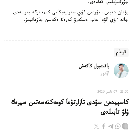
جۇرگىزىلىپ كەلەدى.
بۇعان دەيىن، تۇرعىن ءۇي سەرتيفيكاتى كىمدەرگە بەرىلەدى
جانە ءۇي الۋدا نەنى ەسكەرۋ كەرەك ەكەنىن جازعانبىز.
قوعام
باقىتجول كاكەش
اۆتور
21:30, 07 تامىز 2026
كاسپيدەن سۋدى تازارتۋعا كومەكتەسەتىن سيرەك
ۇلۋ تابىلدى