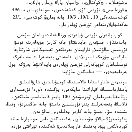
«شۇعىلا»، «كوكتال»، «اسپان پارك ورمان پارك»،
«قورعالجىن» تۇرعىن ءۇي كەشەندەرى، سونداي-اق ە-496
كوشەسىندەگى 10, 10/1, 10/3 جانە وماروۆ كوشەسى، 23/1
مەكەنجايلارىنداعى تۇرعىن ۇيلەر بار.
- كوپ پاتەرلى تۇرعىن ۇيلەردى ورتالىقتاندىرىلعان سۋمەن
جابدىقتاۋ، جىلۋمەن جابدىقتاۋ جانە كارىز جۇيەلەرىنە قوسۋ
قۇرىلىس سالۋشىلار تاراپىنان بەرىلگەن تەحنيكالىق شارتتارعا
سايكەس جۇزەگە اسىرىلادى. قاجەتتى ينجەنەرلىك جەلىلەرگە
قوسىلماعان كوپپاتەرلى تۇرعىن ۇيلەردى پايدالانۋعا بەرۋگە جول
بەرىلمەيدى، — دەلىنگەن جاۋاپتا.
سونىمەن قاتار استانا قالاسىنىڭ كوممۋنالدىق شارۋاشىلىق
باسقارماسىنىڭ اقپاراتىنا سايكەس، بۇگىندە ەلوردا تۇرعىندارى
ورتالىقتاندىرىلعان اۋىزسۋمەن 100 پايىز قامتاماسىز ەتىلگەن.
قالانىڭ ينجەنەرلىك ينفراقۇرىلىمىن دامىتۋ جانە جاڭعىرتۋ، ونىڭ
ىشىندە سۋ، جىلۋ جانە كارىز جەلىلەرىن سالۋ مەن
رەكونسترۋكسيالاۋ جۇمىستارى بەكىتىلگەن باس جوسپارعا جانە
كوزدەلگەن بيۋدجەتتىك قارجىلاندىرۋ شەگىندە تۇراقتى تۇردە