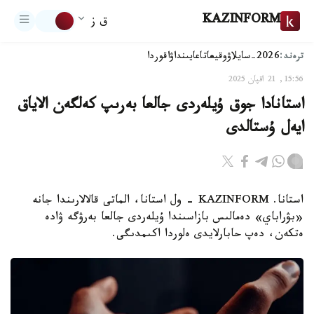
KAZINFORM
ق ز
ترەند:
2026-سايلاۋ
وقيعا
تاعايىنداۋ
اقوردا
15:56, 21 اقپان 2025
استانادا جوق ۇيلەردى جالعا بەرىپ كەلگەن الاياق
ايەل ۇستالدى
استانا. KAZINFORM - ول استانا، الماتى قالالارىندا جانە
«بۋراباي» دەمالىس بازاسىندا ۇيلەردى جالعا بەرۋگە ۋادە
ەتكەن، دەپ حابارلايدى ەلوردا اكىمدىگى.