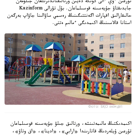
تۇرعىن ءۇي ءالى كۇنگە دەيىن ورتالىقتاندىرىلعان جىلۋمەن
جابدىقتاۋ جۇيەسىنە قوسىلماعان. بۇل تۋرالى Kazinform
حالىقارالىق اقپارات اگەنتتىگىنىڭ رەسمي ساۋالىنا جاۋاپ بەرگەن
استانا قالاسىنىڭ اكىمدىگى ءمالىم ەتتى.
Фото: БҚО әкімдігі
اكىمدىكتىڭ مالىمەتىنشە، ورتالىق جىلۋ جۇيەسىنە قوسىلماعان
تۇرعىن ۇيلەردىڭ قاتارىندا «ارابي»، «ادينا»، «اق وتاۋ»،