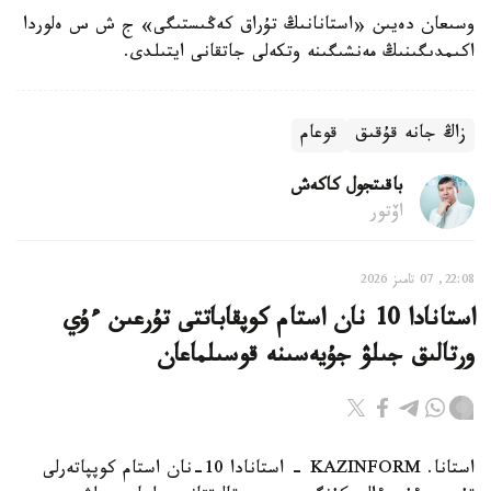
وسىعان دەيىن «استانانىڭ تۇراق كەڭىستىگى» ج ش س ەلوردا
اكىمدىگىنىڭ مەنشىگىنە وتكەلى جاتقانى ايتىلدى.
زاڭ جانە قۇقىق
قوعام
باقىتجول كاكەش
اۆتور
22:08, 07 تامىز 2026
استانادا 10 نان استام كوپقاباتتى تۇرعىن ءۇي
ورتالىق جىلۋ جۇيەسىنە قوسىلماعان
استانا. KAZINFORM - استانادا 10-نان استام كوپپاتەرلى