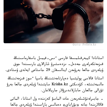
Фото: Polisia.kz
استانادا كيبەرقىلمىسقا قارسى ءىس-قيمىل باسقارماسىنىڭ
قىزمەتكەرلەرى جەدەل- ىزدەستىرۋ شارالارى بارىسىندا جوق
ۇيلەردى جالعا بەرۋمەن اينالىسقان 29 جاستاعى ايەلدى ۇستادى.
استانا قالاسى پوليتسيا دەپارتامەنتىنىڭ باسپا ءسوز قىزمەتىنىڭ
مالىمەتىنشە، كۇدىكتى Krisha.kz سايتىندا ۇيلەردى جالعا بەرۋ
تۋرالى جالعان حابارلاندىرۋلار جاريالاعان.
- جابىرلەنۋشىلەرمەن حات الماسۋ كەزىندە ول استانا، الماتى
قالالارىندا جانە «بۋراباي» دەمالىس بازاسىندا ۇيلەردى جالعا