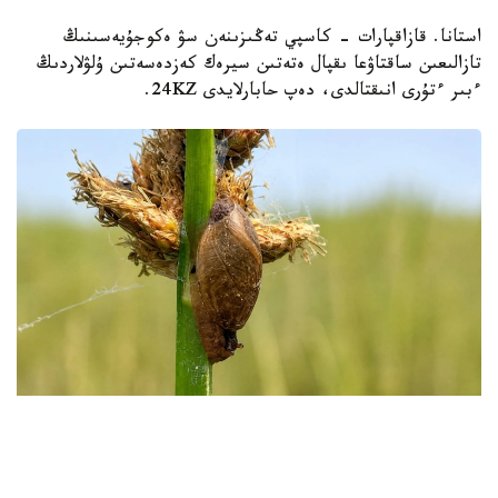
استانا. قازاقپارات - كاسپي تەڭىزىنەن سۋ ەكوجۇيەسىنىڭ
تازالىعىن ساقتاۋعا ىقپال ەتەتىن سيرەك كەزدەسەتىن ۇلۋلاردىڭ
ءبىر ءتۇرى انىقتالدى، دەپ حابارلايدى 24KZ.
Фото: instagaram/akzhaiyk_oopt
«اقجايىق» مەملەكەتتىك تابيعي رەزەرۆاتىنىڭ ماماندارى جايىق