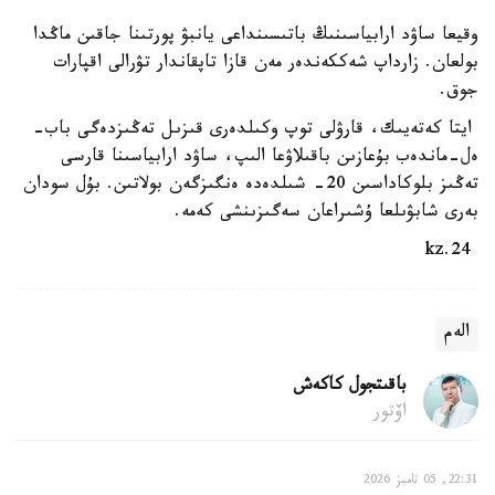
وقيعا ساۋد ارابياسىنىڭ باتىسىنداعى يانبۋ پورتىنا جاقىن ماڭدا
بولعان. زارداپ شەككەندەر مەن قازا تاپقاندار تۋرالى اقپارات
جوق.
ايتا كەتەيىك، قارۋلى توپ وكىلدەرى قىزىل تەڭىزدەگى باب-
ەل-ماندەب بۇعازىن باقىلاۋعا الىپ، ساۋد ارابياسىنا قارسى
تەڭىز بلوكاداسىن 20- شىلدەدە ەنگىزگەن بولاتىن. بۇل سودان
بەرى شابۋىلعا ۇشىراعان سەگىزىنشى كەمە.
24.kz
الەم
باقىتجول كاكەش
اۆتور
22:31, 05 تامىز 2026