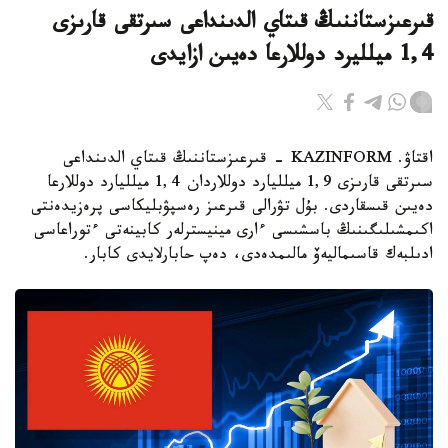
قىرعىزستاننىڭ قىتاي الدىنداعى سىرتقى قارىزى
1,4 ميلليرد دوللارعا دەيىن ازايدى
اقتاۋ. KAZINFORM - قىرعىزستاننىڭ قىتاي الدىنداعى
سىرتقى قارىزى 1,9 ميلليارد دوللاردان 1,4 ميلليارد دوللارعا
دەيىن قىسقاردى. بۇل تۋرالى قىرعىز رەسپۋبليكاسى پرەزيدەنتى
اكىمشىلىگىنىڭ باسشىسى ءارى مينيسترلەر كابينەتى ءتوراعاسى
ادىلبەك قاسىماليەۆ مالىمدەدى، دەپ حابارلايدى كابار.