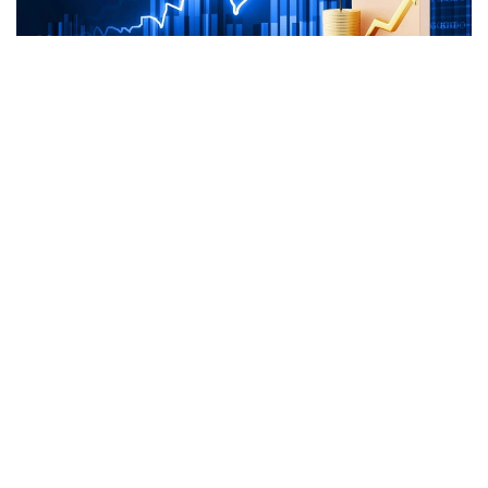
Коллаж: e-cis.info
ونىڭ ايتۋىنشا، بۇگىندە قىتاي الدىنداعى بەرەشەك ەلدىڭ جالپى
سىرتقى قارىزىنىڭ 20 پايىزدان ءسال استامىن عانا قۇرايدى.
قالعان بولىگى نەگىزىنەن ازيا دامۋ بانكى، دۇنيەجۇزىلىك بانك،
حالىقارالىق ۆاليۋتا قورى جانە باسقا دا كرەديتورلاردىڭ ۇزاق
مەرزىمدى جەڭىلدەتىلگەن نەسيەلەرىنەن تۇرادى.
ادىلبەك قاسىماليەۆتىڭ ايتۋىنشا، قىرعىزستان زاڭناماسىنا
سايكەس مەملەكەتتىك قارىزدىڭ جالپى ىشكى ونىمگە
شاققانداعى ۇلەسى 60 پايىزدان اسپاۋى ءتيىس. الايدا
پرەزيدەنت سادىر جاپاروۆتىڭ تاپسىرماسىمەن بۇل شەك 50 پايىز
دەڭگەيىندە بەلگىلەنگەن.
قازىرگى ۋاقىتتا قىرعىزستاننىڭ مەملەكەتتىك قارىزى ج ءى و-
ءنىڭ 42 پايىزىن، ال سىرتقى قارىزى 22 پايىزىن قۇرايدى. ەل