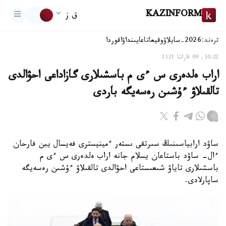
KAZINFORM
ق ز
ترەند:
2026-سايلاۋ
وقيعا
تاعايىنداۋ
اقوردا
10:22, 09 قاراشا 1121
اراب ەلدەرى س ءى م باسشىلارى گازاداعى احۋالدى
تالقىلاۋ ءۇشىن رەسەيگە باردى
ساۋد ارابياسىنىڭ سىرتقى ىستەر ءمينيسترى فەيسال يبن فارحان
ءال- ساۋد باستاعان يسلام جانە اراب ەلدەرى س ءى م
باسشىلارى تاياۋ شىعىستاعى احۋالدى تالقىلاۋ ءۇشىن رەسەيگە
ساپارلادى.