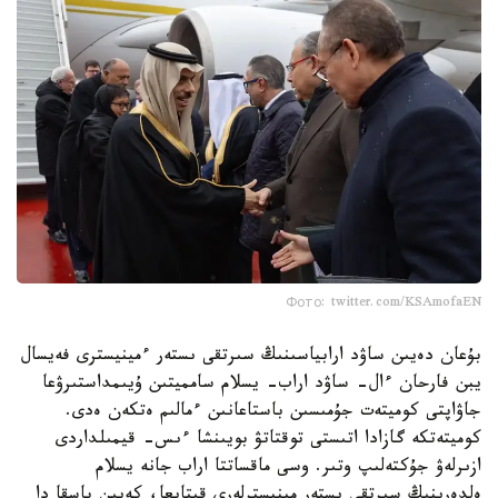
Фото: twitter.com/KSAmofaEN
بۇعان دەيىن ساۋد ارابياسىنىڭ سىرتقى ىستەر ءمينيسترى فەيسال
يبن فارحان ءال- ساۋد اراب- يسلام سامميتىن ۇيىمداستىرۋعا
جاۋاپتى كوميتەت جۇمىسىن باستاعانىن ءمالىم ەتكەن ەدى.
كوميتەتكە گازادا اتىستى توقتاتۋ بويىنشا ءىس- قيمىلداردى
ازىرلەۋ جۇكتەلىپ وتىر. وسى ماقساتتا اراب جانە يسلام
ەلدەرىنىڭ سىرتقى ىستەر مينيسترلەرى قىتايعا، كەيىن باسقا دا