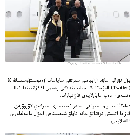
Фото: twitter.com/KSAmofaEN
بۇل تۋرالى ساۋد ارابياسى سىرتقى ساياسات ۆەدومستۆوسىنىڭ X
(Twitter) الەۋمەتتىك جەلىسىندەگى رەسمي اككۋانتىندا ءمالىم
ەتىلدى، دەپ حابارلايدى قازاقپارات.
دەلەگاتسيا ر ف سىرتقى ىستەر ءمينيسترى سەرگەي لاۆروۆپەن
گازادا اتىستى توقتاتۋ جانە تاياۋ شىعىستاعى احۋال ماسەلەلەرىن
تالقىلايدى.