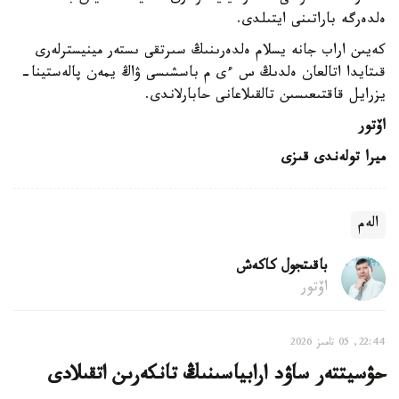
ەلدەرگە باراتىنى ايتىلدى.
كەيىن اراب جانە يسلام ەلدەرىنىڭ سىرتقى ىستەر مينيسترلەرى
قىتايدا اتالعان ەلدىڭ س ءى م باسشىسى ۋاڭ يمەن پالەستينا-
يزرايل قاقتىعىسىن تالقىلاعانى حابارلاندى.
اۆتور
ميرا تولەندى قىزى
الەم
باقىتجول كاكەش
اۆتور
22:44, 05 تامىز 2026
حۋسيتتەر ساۋد ارابياسىنىڭ تانكەرىن اتقىلادى