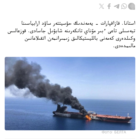
استانا. قازاقپارات - يەمەندىك حۋسيتتەر ساۋد ارابياسىنا
تيەسىلى تاعى ءبىر مۇناي تانكەرىنە شابۋىل جاسادى. قوزعالىس
وكىلدەرى كەمەنى بالليستيكالىق زىمىرانمەن اتقىلاعانىن
مالىمدەدى.
Фото: БЕЛТА