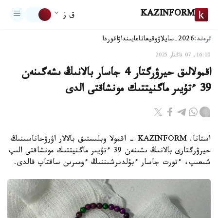
KAZINFORM
ق ز
ترەند:
2026-سايلاۋ
وقيعا
تاعايىنداۋ
اقوردا
16:10, 07 قاڭتار 2025
اقمولالىق حيرۋرگتار 4 جاسار بالانىڭ ىشەگىنەن
39 ءتۇيىر ماگنيتتىك مونشاقتى الدى
استانا. KAZINFORM - اقمولا وبلىستىق بالالار اۋرۋحاناسىنىڭ
حيرۋرگتارى بالانىڭ ىشىنەن 39 ءتۇيىر ماگنيتتىك مونشاقتى الىپ
شىعىپ، ءتورت جاسار ءبۇلدىرشىننىڭ ءومىرىن ساقتاپ قالدى.