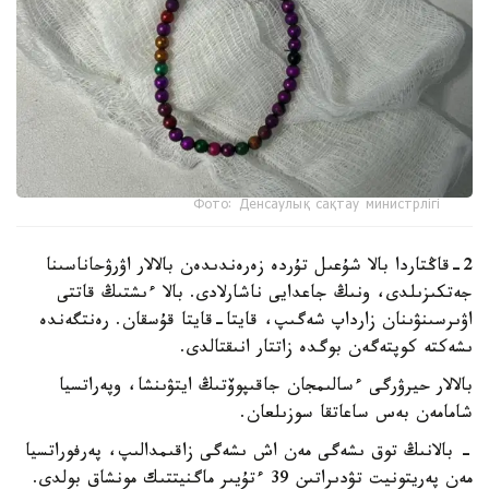
Фото: Денсаулық сақтау министрлігі
2-قاڭتاردا بالا شۇعىل تۇردە زەرەندىدەن بالالار اۋرۋحاناسىنا
جەتكىزىلدى، ونىڭ جاعدايى ناشارلادى. بالا ءىشتىڭ قاتتى
اۋىرسىنۋىنان زارداپ شەگىپ، قايتا-قايتا قۇسقان. رەنتگەندە
ىشەكتە كوپتەگەن بوگدە زاتتار انىقتالدى.
بالالار حيرۋرگى ءسالىمجان جاقىپوۆتىڭ ايتۋىنشا، وپەراتسيا
شامامەن بەس ساعاتقا سوزىلعان.
- بالانىڭ توق ىشەگى مەن اش ىشەگى زاقىمدالىپ، پەرفوراتسيا
مەن پەريتونيت تۋدىراتىن 39 ءتۇيىر ماگنيتتىك مونشاق بولدى.