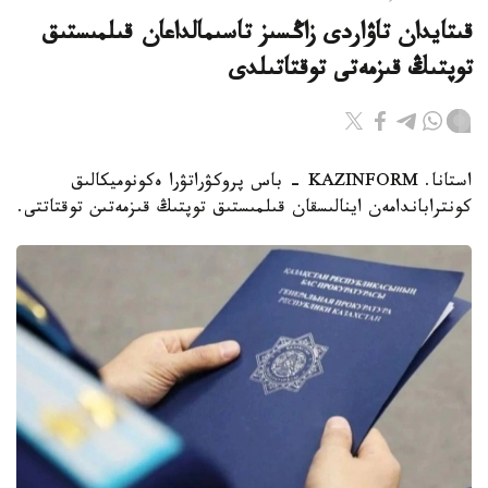
قىتايدان تاۋاردى زاڭسىز تاسىمالداعان قىلمىستىق
توپتىڭ قىزمەتى توقتاتىلدى
استانا. KAZINFORM - باس پروكۋراتۋرا ەكونوميكالىق
كونتراباندامەن اينالىسقان قىلمىستىق توپتىڭ قىزمەتىن توقتاتتى.