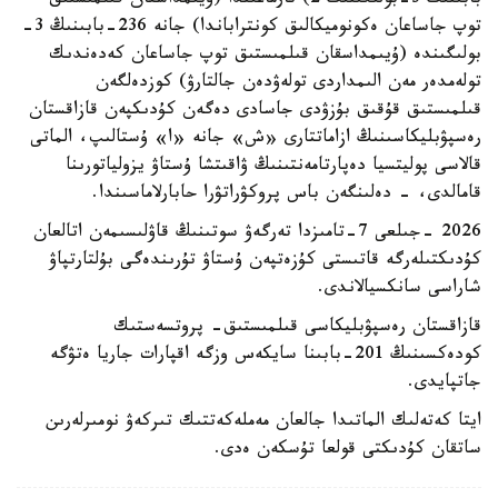
بابىنىڭ 3-بولىگىنىڭ 2) تارماعىندا (ۇيىمداسقان قىلمىستىق
توپ جاساعان ەكونوميكالىق كونتراباندا) جانە 236-بابىنىڭ 3-
بولىگىندە (ۇيىمداسقان قىلمىستىق توپ جاساعان كەدەندىك
تولەمدەر مەن الىمداردى تولەۋدەن جالتارۋ) كوزدەلگەن
قىلمىستىق قۇقىق بۇزۋدى جاسادى دەگەن كۇدىكپەن قازاقستان
رەسپۋبليكاسىنىڭ ازاماتتارى «ش» جانە «ا» ۇستالىپ، الماتى
قالاسى پوليتسيا دەپارتامەنتىنىڭ ۋاقىتشا ۇستاۋ يزولياتورىنا
قامالدى، - دەلىنگەن باس پروكۋراتۋرا حابارلاماسىندا.
2026 -جىلعى 7-تامىزدا تەرگەۋ سوتىنىڭ قاۋلىسىمەن اتالعان
كۇدىكتىلەرگە قاتىستى كۇزەتپەن ۇستاۋ تۇرىندەگى بۇلتارتپاۋ
شاراسى سانكسيالاندى.
قازاقستان رەسپۋبليكاسى قىلمىستىق- پروتسەستىك
كودەكسىنىڭ 201-بابىنا سايكەس وزگە اقپارات جاريا ەتۋگە
جاتپايدى.
ايتا كەتەلىك الماتىدا جالعان مەملەكەتتىك تىركەۋ نومىرلەرىن
ساتقان كۇدىكتى قولعا تۇسكەن ەدى.