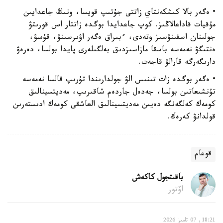
• ەگەر بالا كىشكەنتاي زاتتى جۇتىپ قويسا، ونىڭ جاعدايىن
مۇقيات قاداعالاڭىز. كوپ جاعدايدا بوگدە زاتتار اس قورىتۋ
جولىنان اسقىنۋسىز وتەدى، ءبىراق ەگەر اۋىرسىنۋ، قۇسۋ،
ەنتىگۋ نەمەسە باسقا مازاسىزدىق بەلگىلەرى پايدا بولسا، دەرەۋ
دارىگەرگە قارالۋ قاجەت.
• ەگەر بوگدە زات تىنىس الۋ جولدارىندا تۇرىپ قالسا نەمەسە
تۇنشىعاتىن بولسا، جەدەل جاردەم شاقىرىپ، مەديتسينالىق
كومەك كەلگەنگە دەيىن مەديتسينالىق العاشقى كومەك ادىستەرىن
قولدانۋ كەرەك.
قوعام
باقىتجول كاكەش
اۆتور
18:21, 07 تامىز 2026