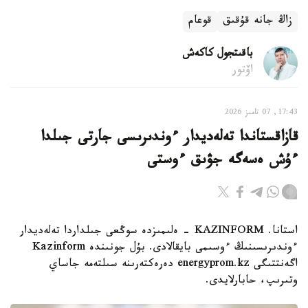
زاڭ جانە قۇقىق
قوعام
باقىتجول كاكەش
اۆتور
17:43, 07 تامىز 2026
قازاقستاندا تەلەديدار ءوندىرىسى جارتى جىلدا
ءۇش ەسەگە جۋىق ءوستى
استانا. KAZINFORM - ەلىمىزدە سوڭعى جىلداردا تەلەديدار
ءوندىرىسىنىڭ ءوسىمى بايقالادى. بۇل جونىندە Kazinform
اگەنتتىگى energyprom.kz دەرەكتەرىنە سىلتەمە جاساي
وتىرىپ، حابارلايدى.