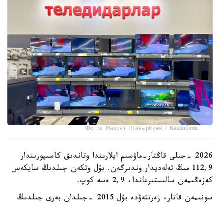
Фото: Мақсат Шағырбаев / Kazinform
2026 -جىلى قاڭتار-ماۋسىم ايلارىندا وتاندىق كاسىپورىندار
112,9 مىڭ تەلەديدار وندىرگەن. بۇل وتكەن جىلدىڭ سايكەس
كەزەڭىمەن سالىستىرعاندا، 2,9 ەسە كوپ.
سونىمەن قاتار، زەرتتەۋدە بۇل 2015 -جىلدان بەرى جىلدىڭ
العاشقى التى ايىنداعى ەڭ جوعارى كورسەتكىش ەكەنى اتاپ