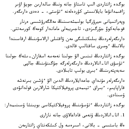
بوگدە زاتتاردى الىپ تاستاۋ جانە ونىڭ سالدارىن جويۋ اۋىر
زاقىمدانۋعا بايلانىستى كۇردەلەنە ءتۇستى، - دەدى دارىگەر.
وپەراتسيانى حيرۋرگيا بولىمشەسىنىڭ مەڭگەرۋشىسى ەرنار
قوجابەكوۆ جۇرگىزدى، تاجىريبەلى ماماندار كومەك كورسەتتى.
دارىگەرلەردىڭ بىلىكتىلىگى مەن ۋاقتىلى ارالاسۋىنىڭ ارقاسىندا
بالانىڭ ءومىرى ساقتالىپ قالدى.
بوگدە زاتتاردىڭ تىنىس الۋ جولىنا نەمەسە اسقازان-ىشەك جولىنا
ءتۇسۋى اتا-انالاردىڭ دارىگەرلەرگە جۇگىنۋىنىڭ جالپى
سەبەپتەرىنىڭ ءبىرى بولىپ تابىلادى.
دارىگەرلەر مۇنداي جاعدايلاردىڭ الدىن الۋ ءۇشىن بىرنەشە
قاراپايىم، ءبىراق ءتيىمدى پروفيلاكتيكا شارالارىن قولدانۋدى
ۇسىنادى.
بوگدە زاتتاردىڭ ءتۇسۋىنىڭ پروفيلاكتيكاسى بويىنشا ۇسىنىمدار:
1. اتا-انالاردىڭ ۇنەمى قاداعالاۋى جانە نازارى
ەڭ باستىسى - بالانى، اسىرەسە ول كىشكەنتاي زاتتارمەن