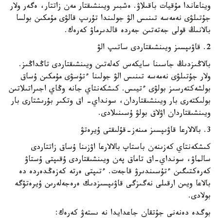
ويناعاندا مۇقيات باقىلاۋ. ەشبىر ويىنشىقتار مەن زاتتار، ەگەر ولار
جۇتىلۋى نەمەسە تىنىس الۋ جولىندا تۇرىپ قالۋى مۇمكىن بولسا
بالانىڭ قولى جەتەتىن جەردە قالدىرماۋ كەرەك.
2. قاۋىپسىز ويىنشىقتاردى ساتىپ الۋ
بالاڭىزدىڭ جاسىنا سايكەس كەلەتىن ويىنشىقتاردى تاڭداڭىز.
ولار جۇتىلۋى نەمەسە تىنىس الۋ جولىنا ءتۇسۋى مۇمكىن ۇساق
بولشەكتەرسىز بولۋى ءتيىس. كىشكەنتاي جانە وڭاي اجىراتىلاتىن
بولىكتەرى بار ويىنشىقتاردان، سونداي- اق وتكىر بۇرىشتارى بار
ويىنشىقتاردان اۋلاق بولۋ ۇسىنىلادى.
3. بالالارعا قاۋىپسىز مىنەز-قۇلىقتى ۇيرەتۋ
كىشكەنتاي كەزىنەن باستاپ بالالارعا اۋزىنا ۇساق زاتتاردى
سالماۋ، سونداي-اق تاماق پەن ويىنشىقتاردى ۇقىپتى ۇستاۋ
كەرەكتىگىن ءتۇسىندىرۋ قاجەت. ءتىپتى ەرتە كەزەڭدەردە دە
بالاعا ويىن ارقىلى نەگىزگى قاۋىپسىزدىك ەرەجەلەرىن ۇيرەتۋگە
بولادى.
بوگدە دەنەنى جۇتقان جاعدايدا نە ىستەۋ كەرەك: