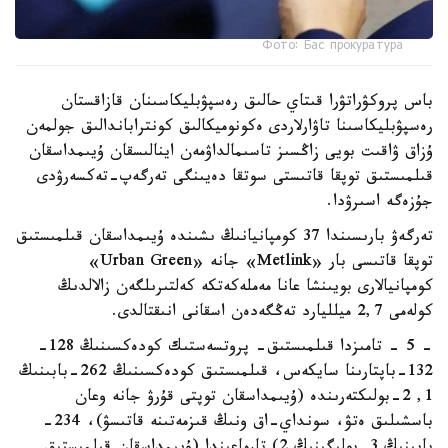
Фото: Бас прокуратура
باس پروكۋراتۋرا قىتاي حالىق رەسپۋبليكاسىنان قازاقستان
رەسپۋبليكاسىنا تاۋارلاردى ەكونوميكالىق كونتراباندالىق جولمەن
ۇزاق ۋاقىت بويى زاڭسىز تاسىمالداۋمەن اينالىسقان ۇيىمداسقان
قىلمىستىق توپقا قاتىستى سوتقا دەيىنگى تەرگەپ-تەكسەرۋدى
جۇزەگە اسىرۋدا.
تەرگەۋ بارىسىندا 37 كومپانيانىڭ ىشىندە ۇيىمداسقان قىلمىستىق
توپقا قاتىسى بار «Metlink» جانە «Urban Green»
كومپانيالارى بويىنشا عانا مەملەكەتكە كەلتىرىلگەن زالالدىڭ
كولەمى 2,7 ميلليارد تەڭگەدەن اسقانى انىقتالدى.
- 5 - تامىزدا قىلمىستىق- پروتسەستىك كودەكسىنىڭ 128-
132-باپتارىنا سايكەس، قىلمىستىق كودەكسىنىڭ 262-بابىنىڭ
1, 2-بولىكتەرىندە (ۇيىمداسقان توپتى قۇرۋ جانە وعان
باسشىلىق ەتۋ، سونداي-اق ونىڭ قىزمەتىنە قاتىسۋ)، 234-