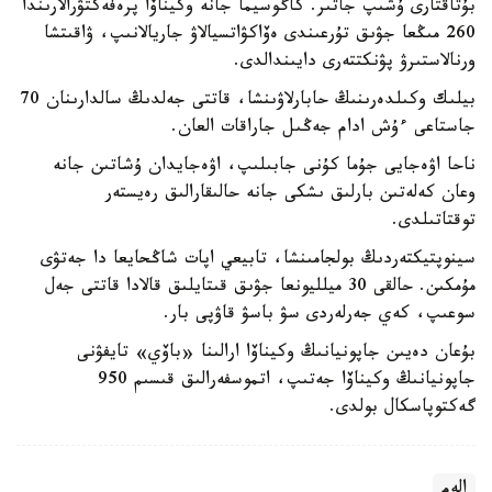
بۇتاقتارى ۇشىپ جاتىر. كاگوسيما جانە وكيناۆا پرەفەكتۋرالارىندا
260 مىڭعا جۋىق تۇرعىندى ەۆاكۋاتسيالاۋ جاريالانىپ، ۋاقىتشا
ورنالاستىرۋ پۋنكتتەرى دايىندالدى.
بيلىك وكىلدەرىنىڭ حابارلاۋىنشا، قاتتى جەلدىڭ سالدارىنان 70
جاستاعى ءۇش ادام جەڭىل جاراقات العان.
ناحا اۋەجايى جۇما كۇنى جابىلىپ، اۋەجايدان ۇشاتىن جانە
وعان كەلەتىن بارلىق ىشكى جانە حالىقارالىق رەيستەر
توقتاتىلدى.
سينوپتيكتەردىڭ بولجامىنشا، تابيعي اپات شاڭحايعا دا جەتۋى
مۇمكىن. حالقى 30 ميلليونعا جۋىق قىتايلىق قالادا قاتتى جەل
سوعىپ، كەي جەرلەردى سۋ باسۋ قاۋپى بار.
بۇعان دەيىن جاپونيانىڭ وكيناۆا ارالىنا «باۆي» تايفۋنى
جاپونيانىڭ وكيناۆا جەتىپ، اتموسفەرالىق قىسىم 950
گەكتوپاسكال بولدى.
الەم