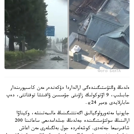
Фото: БелТА
ەلدىڭ وڭتۇستىگىندەگى ارالداردا دۇكەندەر مەن كاسىپورىندار
جابىلىپ، 9 اۆتوكولىك زاۋىتى جۇمىسىن ۋاقىتشا توقتاتتى، دەپ
حابارلايدى «مير 24».
جاپونيا مەتەورولوگيالىق اگەنتتىگىنىڭ مالىمەتىنشە، وكيناۆا
ارالىنىڭ سولتۇستىگىندە جەلدىڭ جىلدامدىعى ساعاتىنا 200
شاقىرىمعا جەتەدى. كوشەلەردە جول بەلگىلەرى مەن اعاش