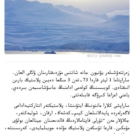
Фото: pixabay.com
زەرتتەۋشىلەر يۋنيون جانە شانتس مۇزدىقتارىنان ۇلگى العان.
ساراپتاما 1 ليتر قاردا 73-تەن 3 مىڭعا دەيىن پلاستيك بارىن
انىقتادى. كوبىسىنىڭ كولەمى ادامنىڭ جاسۋشاسىمەن بىردەي.
ياعني اعزاعا كىرۋگە قابىلەتتى.
ساراپشى كلارا ماننونىڭ ايتۋىنشا، پلاستيكتەر انتاركتيداداعى
لاگەرلەردە پايدالانىلعان كيىم-كەشەك، ارقان، شولمەكتەر،
جالاۋلار مەن ءتۇرلى قاپتامالاردىڭ قالدىعىنان جينالعان بولۋى
مۇمكىن. قارعا تۇسكەن پلاستيك مۇلدە جويىلمايدى، كەرىسىنشە،