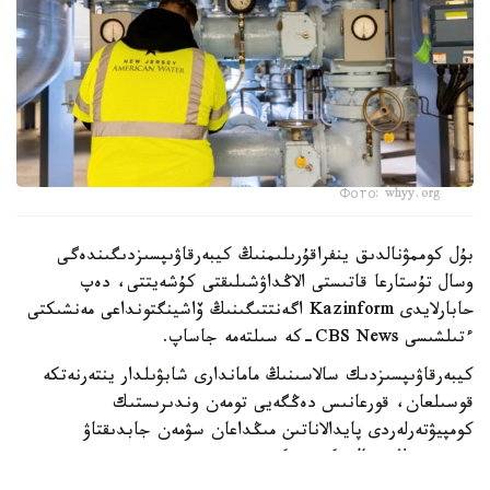
Фото: whyy.org
بۇل كوممۋنالدىق ينفراقۇرىلىمنىڭ كيبەرقاۋىپسىزدىگىندەگى
وسال تۇستارعا قاتىستى الاڭداۋشىلىقتى كۇشەيتتى، دەپ
حابارلايدى Kazinform اگەنتتىگىنىڭ ۆاشينگتونداعى مەنشىكتى
ءتىلشىسى CBS News-كە سىلتەمە جاساپ.
كيبەرقاۋىپسىزدىك سالاسىنىڭ ماماندارى شابۋىلدار ينتەرنەتكە
قوسىلعان، قورعانىس دەڭگەيى تومەن وندىرىستىك
كومپيۋتەرلەردى پايدالاناتىن مىڭداعان سۋمەن جابدىقتاۋ
جۇيەسىنىڭ وسال ەكەنىن كورسەتتى.