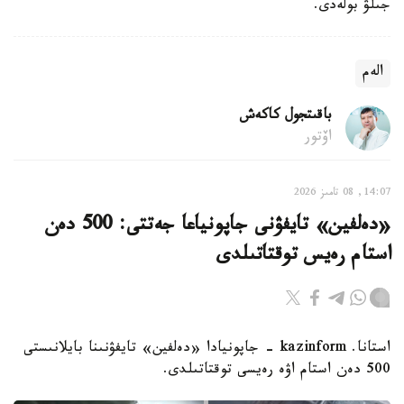
جىلۋ بولەدى.
الەم
باقىتجول كاكەش
اۆتور
14:07, 08 تامىز 2026
«دەلفين» تايفۋنى جاپونياعا جەتتى: 500 دەن
استام رەيس توقتاتىلدى
استانا. kazinform - جاپونيادا «دەلفين» تايفۋنىنا بايلانىستى
500 دەن استام اۋە رەيسى توقتاتىلدى.