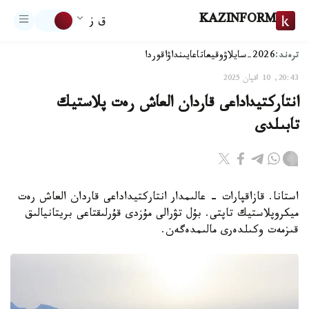
KAZINFORM
ق ز
ترەند:
2026-سايلاۋ
وقيعا
تاعايىنداۋ
اقوردا
20:43, 10 اقپان 2025
انتاركتيداداعى قاردان العاش رەت پلاستيك
تابىلدى
استانا. قازاقپارات - عالىمدار انتاركتيداداعى قاردان العاش رەت
ميكروپلاستيك تاپتى. بۇل تۋرالى مۇزدى قۇرلىقتاعى بريتانيالىق
قىزمەت وكىلدەرى مالىمدەگەن.