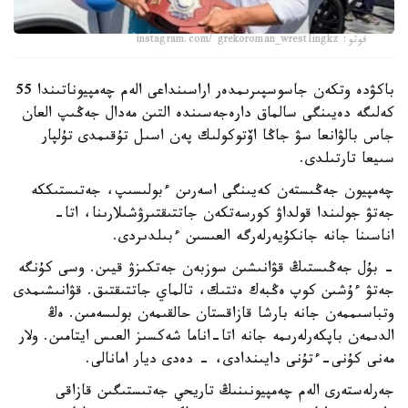
فوتو: instagram.com/ grekoroman_wrestlingkz
باكۋدە وتكەن جاسوسپىرىمدەر اراسىنداعى الەم چەمپيوناتىندا 55
كەلىگە دەيىنگى سالماق دارەجەسىندە التىن مەدال جەڭىپ العان
جاس بالۋانعا سۋ جاڭا اۆتوكولىك پەن اسىل تۇقىمدى تۇلپار
سىيعا تارتىلدى.
چەمپيون جەڭىستەن كەيىنگى اسەرىن ءبولىسىپ، جەتىستىككە
جەتۋ جولىندا قولداۋ كورسەتكەن جاتتىقتىرۋشىلارىنا، اتا-
اناسىنا جانە جانكۇيەرلەرگە العىسىن ءبىلدىردى.
- بۇل جەڭىستىڭ قۋانىشىن سوزبەن جەتكىزۋ قيىن. وسى كۇنگە
جەتۋ ءۇشىن كوپ ەڭبەك ەتتىك، تالماي جاتتىقتىق. قۋانىشىمدى
وتباسىممەن جانە بارشا قازاقستان حالقىمەن بولىسەمىن. ەڭ
الدىمەن باپكەرلەرىمە جانە اتا-اناما شەكسىز العىس ايتامىن. ولار
مەنى كۇنى-ءتۇنى دايىندادى، - دەدى ديار امانالى.
جەرلەستەرى الەم چەمپيونىنىڭ تاريحي جەتىستىگىن قازاقى