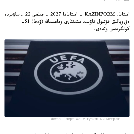
استانا. KAZINFORM - استانادا 2027 -جىلعى 22 -ساۋىردە
ەۋروپالىق فۋتبول قاۋىمداستىقتارى وداعىنىڭ (ۋەفا) 51-
كونگرەسى وتەدى.
Фото: Спорт және туризм министрлігі