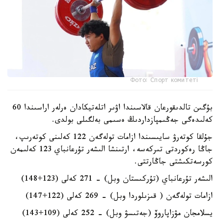
Фото: Спорт комитеті
بۇگىن تالدىقورعان قالاسىندا اۋىر اتلەتيكادان ەرلەر اراسىندا 60
كەلىدەگى جەڭىمپازداردىڭ ەسىمى بەلگىلى بولدى.
جۇلقا كوتەرۋ سايىسىندا ازامات تولەگەن 122 كەلىنى كوتەرىپ،
جاڭا رەكوردتى تىركەسە، ارتىنشا الىشەر تۇرعانباي 123 كەلىمەن
كورسەتكىشتى جاڭارتتى.
الىشەر تۇرعانباي (تۇركىستان وبل) - 271 كەلى (123+148)
ازامات تولەگەن ( قىزىلوردا وبل) - 269 كەلى (122+147)
يسلامجان مۋزاپاروۆ (جەتىسۋ وبل) - 252 كەلى (109+143)