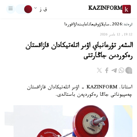
KAZINFORM
ق ز
ترەند:
2026-سايلاۋ
وقيعا
تاعايىنداۋ
اقوردا
19:12, 12 مامىر 2026
الىشەر تۇرعانباي اۋىر اتلەتيكادان قازاقستان
رەكوردىن جاڭارتتى
استانا. KAZINFORM - اۋىر اتلەتيكادان قازاقستان
چەمپيوناتى جاڭا رەكوردپەن باستالدى.