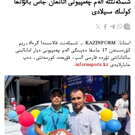
شىمكەنتتە الەم چەمپيونى اتانعان جاس بالۋانعا
كولىك سىيلادى
استانا. KAZINFORM - شىمكەنت قالاسىندا گرەك-ريم
كۇرەسىنەن 17 جاسقا دەيىنگى الەم چەمپيونى ديار امانالىنى
سالتاناتتى تۇردە قارسى الىپ، قۇرمەت كورسەتتى، دەپ
حابارلايدى
informsports.kz
.