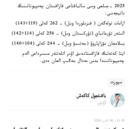
2025 -جىلعى وسى سالماقتاعى قازاقستان چەمپيوناتىنىڭ
ناتيجەسى:
ازامات تولەگەن ( قىزىلوردا وبل) - 262 كەلى (119+143)
الىشەر تۇرعانباي (تۇركىستان وبل) - 256 كەلى (114+142)
يسلامجان مۋزاپاروۆ (جەتىسۋ وبل) - 244 كەلى (104+140)
ايتا كەتەلىك قازاقستاندىق اۋىر اتلەتتەر مىسىرداعى الەم
چەمپيوناتىندا بەس مەدال جەڭىپ العان ەدى.
سپورت
باقىتجول كاكەش
اۆتور
11:55, 06 تامىز 2026