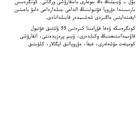
بۇل - ۇيىمنىڭ ەڭ جوعارى باسقارۋشى ورگانى. كونگرەسس
بارىسىندا ەۋروپا فۋتبولىنىڭ الداعى جىلدارداعى دامۋ باعىتىن
ايقىندايتىن ماڭىزدى شەشىمدەر قابىلدانادى.
كونگرەسكە ۋەفا قۇرامىنا كىرەتىن 55 ۇلتتىق فۋتبول
قاۋىمداستىعىنىڭ وكىلدەرى، ۇيىم پرەزيدەنتى، اتقارۋشى
كوميتەت مۇشەلەرى، فيفا، ەۋروپالىق ليگالار، كلۋبتىق
بىرلەستىكتەر جانە حالىقارالىق سپورت ۇيىمدارىنىڭ وكىلدەرى
قاتىسادى.
الداعى كونگرەستىڭ باستى ەرەكشەلىكتەرىنىڭ ءبىرى - سايلاۋ
ءراسىمىنىڭ ءوتۋى. ءدال وسى استانادا ۋەفا پرەزيدەنتى مەن
اتقارۋشى كوميتەت مۇشەلەرى سايلانادى.
قازاقستاننىڭ وسىنداي اۋقىمدى ءىس-شارانى وتكىزۋ قۇقىعىنا
يە بولۋى - ۋەفا- نىڭ ەلىمىزگە بىلدىرگەن جوعارى سەنىمىنىڭ
جانە حالىقارالىق دەڭگەيدەگى سپورتتىق ءىس-شارالاردى
ۇيىمداستىرۋداعى تاجىريبەسى مەن الەۋەتىنىڭ مويىندالعانىنىڭ
ايقىن دالەلى. كونگرەستى ۇيىمداستىرۋعا بايلانىستى بارلىق
شىعىندى ۋەفا ءوز قاراجاتى ەسەبىنەن قارجىلاندىرادى.