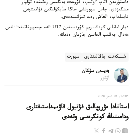
داستۇرمەن اتاپ ءوتىپ، قۇرمەت بەلگىسى رەتىندە تۇلپار
مىنگىزدى. جاس سپورتشى جاڭا سايگۇلىگىن قۋانىشپەن
قابىلداپ، العاش رەت تىزگىندەدى.
ديار امانالى گرەك-ريم كۇرەسىنەن U17 الەم چەمپيوناتىندا التىن
مەدال جەڭىپ العانىن جازعان ەدىك.
شىمكەنت جاڭالىقتارى
سپورت
بەيسەن سۇلتان
اۆتور
22:05, 05 تامىز 2026
استانادا ەۋروپالىق فۋتبول قاۋىمداستىقتارى
وداعىنىڭ كونگرەسى وتەدى