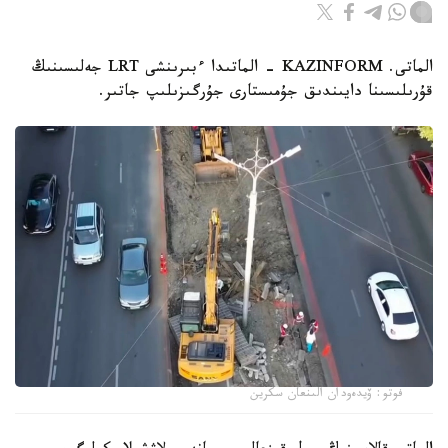
الماتى. KAZINFORM - الماتىدا ءبىرىنشى LRT جەلىسىنىڭ
قۇرىلىسىنا دايىندىق جۇمىستارى جۇرگىزىلىپ جاتىر.
فوتو: ۆيدەودان الىنعان سكرين