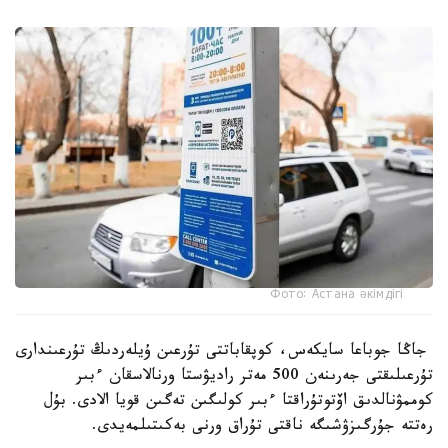
Фото: Астана әкімдігі
جاڭا جوباعا سايكەس، كوپقاباتتى تۇرعىن ۇيلەردىڭ تۇرعىندارى
تۇرعىلىقتى جەرىنەن 500 مەتر راديۋستا ورنالاسقان ءبىر
كوممۋنالدىق اۆتوتۇراقتا ءبىر كولىگىن تەگىن قويا الادى. بۇل
رەتتە جۇرگىزۋشىگە ناقتى تۇراق ورنى بەكىتىلمەيدى.