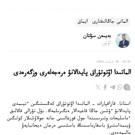
الماتى جاڭالىقتارى
ايماق
بەيسەن سۇلتان
اۆتور
20:55, 30 شىلدە 2026
الماتىدا اۆتوتۇراق پايدالانۋ ەرەجەلەرى وزگەرەدى
استانا. قازاقپارات - الماتىدا اۆتوتۇراق كەڭىستىگىن ءتيىمدى
پايدالانۋ ءۇشىن جاڭا قاعيدالار ەنگىزىلمەك. بۇل تۋرالى قالالىق
ءماسليحات وتىرىسىندا جول قوزعالىسى جانە جولاۋشىلار كولىگىن
ۇيىمداستىرۋ باسقارماسىنىڭ باسشىسى ەرجان ديحانبايەۆ
مالىمدەدى.