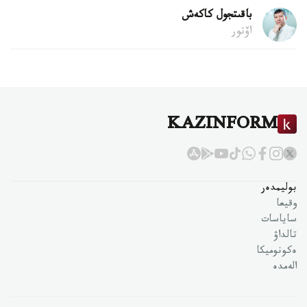
باقىتجول كاكەش
اۆتور
KAZINFORM
بوليمدەر
وقيعا
ساياسات
تالداۋ
ەكونوميكا
الەمدە