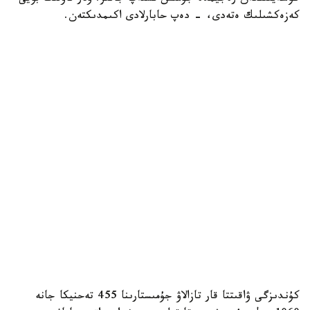
كەزەكشىلىك ەتەدى، - دەپ حابارلادى اكىمدىكتەن.
كۇندىزگى ۋاقىتتا قار تازالاۋ جۇمىستارىنا 455 تەحنيكا جانە