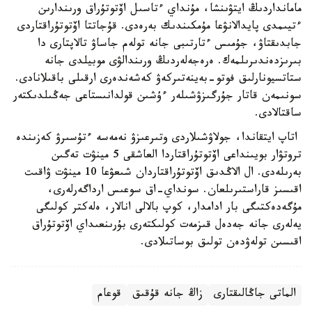
مامانداردىڭ ايتۋىنشا، مۇنداي ءتاسىل اۆتوتۇراق ورىندارىن
ءتيىمدى پايدالانۋعا مۇمكىندىك بەرەدى. قۇجاتتا اۆتوتۇراقتاردى
جابدىقتاۋ، جۇمىس ءتارتىبى جانە تولەم جاساۋ تالاپتارى دا
بىرىزدەندىرىلمەك. ەرەجەلەردىڭ ورىندالۋى موبيلدى جانە
ستاتسيونارلىق فوتو-بەينەتىركەۋ كەشەندەرى ارقىلى باقىلانادى.
سونىمەن قاتار جۇرگىزۋشىلەر ءۇشىن قولدانىستاعى جەڭىلدىكتەر
ساقتالادى.
اتاپ ايتقاندا، جولاۋشىلاردى وتىرعىزۋ نەمەسە ءتۇسىرۋ كەزىندە
تروتۋار بويىنداعى اۆتوتۇراقتاردا العاشقى 5 مينۋت تەگىن
بەرىلەدى. ال الاڭدىق اۆتوتۇراقتاردان شىعۋعا 10 مينۋت ۋاقىت
اقىسىز قاراستىرىلعان. سونداي-اق سوعىس ارداگەرلەرى،
مۇگەدەكتىگى بار ادامدار، كوپ بالالى انالار، ەلەكتر كولىگى
يەلەرى جانە جەدەل قىزمەت كولىكتەرى بۇرىنعىداي اۆتوتۇراق
اقىسىن تولەۋدەن تولىق بوساتىلادى.
الماتى جاڭالىقتارى
زاڭ جانە قۇقىق
قوعام