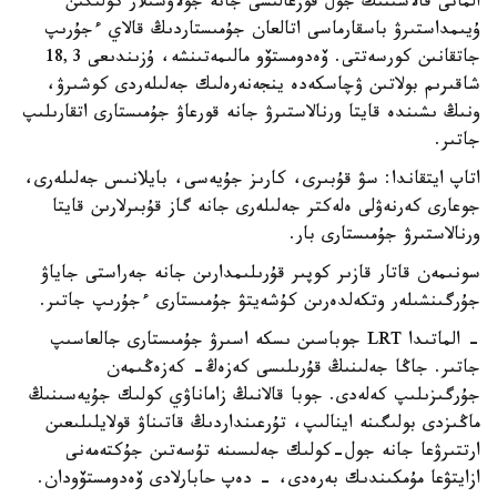
الماتى قالاسىنىڭ جول قوزعالىسى جانە جولاۋشىلار كولىگىن
ۇيىمداستىرۋ باسقارماسى اتالعان جۇمىستاردىڭ قالاي ءجۇرىپ
جاتقانىن كورسەتتى. ۆەدومستۆو مالىمەتىنشە، ۇزىندىعى 18,3
شاقىرىم بولاتىن ۋچاسكەدە ينجەنەرەلىك جەلىلەردى كوشىرۋ،
ونىڭ ىشىندە قايتا ورنالاستىرۋ جانە قورعاۋ جۇمىستارى اتقارىلىپ
جاتىر.
اتاپ ايتقاندا: سۋ قۇبىرى، كارىز جۇيەسى، بايلانىس جەلىلەرى،
جوعارى كەرنەۋلى ەلەكتر جەلىلەرى جانە گاز قۇبىرلارىن قايتا
ورنالاستىرۋ جۇمىستارى بار.
سونىمەن قاتار قازىر كوپىر قۇرىلىمدارىن جانە جەراستى جاياۋ
جۇرگىنشىلەر وتكەلدەرىن كۇشەيتۋ جۇمىستارى ءجۇرىپ جاتىر.
- الماتىدا LRT جوباسىن ىسكە اسىرۋ جۇمىستارى جالعاسىپ
جاتىر. جاڭا جەلىنىڭ قۇرىلىسى كەزەڭ- كەزەڭىمەن
جۇرگىزىلىپ كەلەدى. جوبا قالانىڭ زاماناۋي كولىك جۇيەسىنىڭ
ماڭىزدى بولىگىنە اينالىپ، تۇرعىنداردىڭ قاتىناۋ قولايلىلىعىن
ارتتىرۋعا جانە جول-كولىك جەلىسىنە تۇسەتىن جۇكتەمەنى
ازايتۋعا مۇمكىندىك بەرەدى، - دەپ حابارلادى ۆەدومستۆودان.