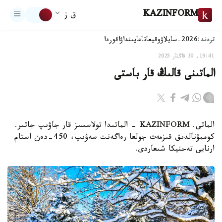
KAZINFORM
ق ز
ترەند:
2026-سايلاۋ
وقيعا
تاعايىنداۋ
اقوردا
19:41, 30 قاڭتار 2025
الماتىنى قالىڭ قار باستى
الماتى. KAZINFORM - الماتىدا تولاسسىز قار جاۋىپ جاتىر.
كوممۋنالدىق قىزمەت جولعا رەاگەنت سەۋىپ، 450-دەن استام
ارنايى تەحنيكا شىعاردى.