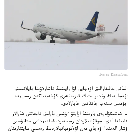
Фото: Kazinform
الماتى حالىقارالىق اۋەجايى اۋا رايىنىڭ ناشارلاۋىنا بايلانىستى
اۋەجايدىڭ وندىرىستىك قىزمەتتەرى كۇشەيتىلگەن رەجيمدە
جۇمىس ىستەپ جاتقانىن حابارلادى.
- كەشىگۋلەردى بارىنشا ازايتۋ ءۇشىن بارلىق قاجەتتى شارالار
قابىلدانادى. جولاۋشىلاردان رەيستەردىڭ اعىمداعى ستاتۋسىن
ۇشار الدىندا اۋەجاي مەن اۋەكومپانيالاردىڭ رەسمي سايتتارىنان