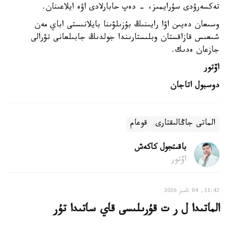
تەكسەرۋدى سۇرايمىز، - دەپ حابارلادى اۋە ايلاعىنان.
وسىعان دەيىن اۋا رايىنىڭ بۇزىلۋىنا بايلانىستى اباي مەن
شىعىس قازاقستان وبلىستارىندا جولدىڭ جابىلعانى تۋرالى
جازعان ەدىك.
اۆتور
دوسبول اتاجان
الماتى جاڭالىقتارى
قوعام
باقىتجول كاكەش
اۆتور
11:42, 04 تامىز 2026
الماتىدا ل ر ت قۇرىلىسى قاي ساتىدا تۇر