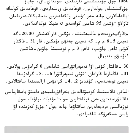
1060 جول جۇمىسشىسى تارتىلدى. سونداي-اق، جاياۋ
جۇرگىنشىلەر جولدارىن، قوعامدىق ورىنداردى، قوعامدىق كولىك
ايالدامالارىن جانە جەر ءۇستى وتكەلدەرىن مەحانيكالاندىرىلعان
تازالاۋ ءۇشىن 95 شاعىن كولەمدى تەحنيكا قولدانىلادى.
«قازگيدرومەت» مالىمەتىنشە، بۇگىن قار كەشكى 20:00-گە
دەيىن 5-6 م م- گە دەيىن جەتۋى مۇمكىن. قار 31 -قاڭتار
كۇنى تاعى جاۋىپ، تاعى 3 م م قوسىمشا جاۋىن-شاشىن
ءتۇسۋى ىقتيمال.
30 -قاڭتار كۇنى اۋا تەمپەراتۋراسى شامامەن 0 گرادۋس بولادى.
31- قاڭتارعا قاراعان ءتۇنى تەمپەراتۋرا 6-…8- گرادۋسقا
دەيىن تومەندەپ، كۇندىز 2…4- گرادۋس ارالىعىندا ساقتالادى.
الماتى قالاسىنىڭ كوممۋنالدىق ينفراقۇرىلىمدى دامىتۋ باسقارماسى
قالا تۇرعىندارى مەن قوناقتارىن جولدا مۇقيات بولۋعا، جول
قوزعالىسى ەرەجەلەرىن ساقتاۋعا جانە جول ءجۇرۋ كەزىندە اۋا
رايىن ەسكەرۋگە شاقىرادى.