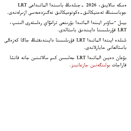
ەسكە سالايىق، 2026 -جىلدىڭ باسىندا الماتىداعى LRT
جوباسىنىڭ تەحنيكالىق-ەكونوميكالىق نەگىزدەمەسى ازىرلەندى.
بيىل ءساۋىر ايىندا الماتىدا بۇرىنعى ترامۆاي رەلستەرى الىنىپ،
LRT قۇرىلىسىنا دايىندىق باستالدى.
شىلدە ايىندا الماتىدا LRT قۇرىلىسىنا دايىندىقتىڭ جاڭا كەزەڭى
باستالعانى حابارلاندى.
بۇعان دەيىن الماتىدا LRT جەلىسىن كىم سالاتىنىن جانە قانشا
قاراجات
بولىنگەنىن جازعانبىز
.