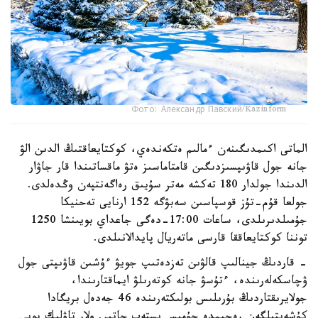
Фото: Александр Павский/Kazinform
الماتى اكىمدىگىنەن ءمالىم ەتكەندەي، كوكتايعاقتىڭ الدىن الۋ
جانە جول قاۋىپسىزدىگىن قامتاماسىز ەتۋ ماقساتىندا قار جاۋار
الدىندا جولدار 180 تەكشە مەتر سۇيىق رەاگەنتپەن وڭدەلدى.
جولعا قۇم-تۇز قوسپاسىن سەبۋگە 152 ارنايى تەحنيكا
جۇمىلدىرىلدى، ساعات 17:00-دەگى جاعداي بويىنشا 1250
توننا كوكتايعاققا قارسى ماتەريال پايدالانىلدى.
- قاردىڭ جينالىپ قالۋىن تەزدەتىپ جويۋ ءۇشىن قاۋىپتى جول
ۋچاسكەلەرىندە، ءتۇسۋ جانە كوتەرىلۋ ايماقتارىندا،
جولايرىقتاردىڭ بۇرىلىس بولىكتەرىندە 46 جەدەل بريگادا
كۇشەيتىلگەن رەجيمدە جۇمىس ىستەپ جاتىر. ولار تاۋلىك بويى