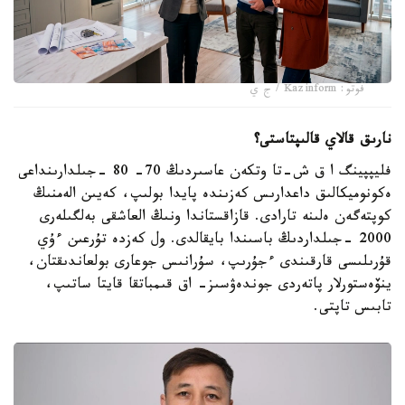
فوتو: Kazinform / ج ي
نارىق قالاي قالىپتاستى؟
فليپپينگ ا ق ش-تا وتكەن عاسىردىڭ 70- 80 -جىلدارىنداعى
ەكونوميكالىق داعدارىس كەزىندە پايدا بولىپ، كەيىن الەمنىڭ
كوپتەگەن ەلىنە تارادى. قازاقستاندا ونىڭ العاشقى بەلگىلەرى
2000 -جىلداردىڭ باسىندا بايقالدى. ول كەزدە تۇرعىن ءۇي
قۇرىلىسى قارقىندى ءجۇرىپ، سۇرانىس جوعارى بولعاندىقتان،
ينۆەستورلار پاتەردى جوندەۋسىز- اق قىمباتقا قايتا ساتىپ،
تابىس تاپتى.