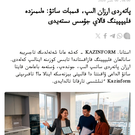
08:00, 06 تامىز 2026
پاتەردى ارزان الىپ، قىمبات ساتۋ: ەلىمىزدە
فليپپينگ قالاي جۇمىس ىستەيدى
استانا. KAZINFORM - كەشە عانا شەتەلدىك تاجىريبە
سانالعان فليپپينگ قازاقستاندا تابىس كوزىنە اينالىپ كەلەدى.
ارزان پاتەردى ساتىپ الىپ، جوندەپ، ۇستەمە باعامەن قايتا
ساتۋ الداعى ۋاقىتتا دا قالىپتى بيزنەسكە اينالا ما؟ تاقىرىپتى
Kazinform ءتىلشىسى تارقاتا تالدايدى.