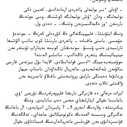
باعىتتاپ وتىرعان.
- اۋەلى ءبىر بولمەلى پاتەردى ارماندادىق. كەيىن ەكى
بولمەلىگە، ودان ءۇش بولمەلىگە كوشتىك. وسى جولدىڭ
بارىنەن ءوز ەڭبەگىمىزبەن وتتىك، - دەدى ول.
ونىڭ ايتۋىنشا، فليپپينگتەگى ەڭ كۇردەلى كەزەڭ - جوندەۋ
جۇمىسى. باستى ماقسات - پاتەردى بارىنشا كوپ ساتىپ الۋشىعا
تارتىمدى ەتىپ ۇسىنۋ. سوندىقتان كوبىنە بەيتاراپ تۇستەر مەن
مينيماليستىك ينتەرەر تاڭدالىپ، ساتىلىم الدىندا
حوۋمستەيدجينگ ءادىسى قولدانىلادى. الايدا بۇل بيزنەس قارجى
سالۋمەن شەكتەلمەيدى. ماتەريال تاڭداۋدان باستاپ جيھاز
ورناتۋعا دەيىنگى بارلىق پروتسەستى باقىلاۋ تاجىريبە مەن
ۋاقىتتى تالاپ ەتەدى.
ايزات ەرعالي دە قازىرگى نارىقتا فليپپەرلەردىڭ تۇرعىن ءۇي
باعاسىنا ىقپالى ايتارلىقتاي ەمەس دەپ سانايدى. ونىڭ
پىكىرىنشە، ولاردىڭ اسەرى 5- 7 پايىزدان اسپايدى، ال باعانىڭ
نەگىزگى وسىمىنە الەمدىك ەكونوميكالىق جاعداي، تەڭگەنىڭ
قۇنسىزدانۋى مەن قۇرىلىس ماتەريالدارىنىڭ قىمباتتاۋى ىقپال