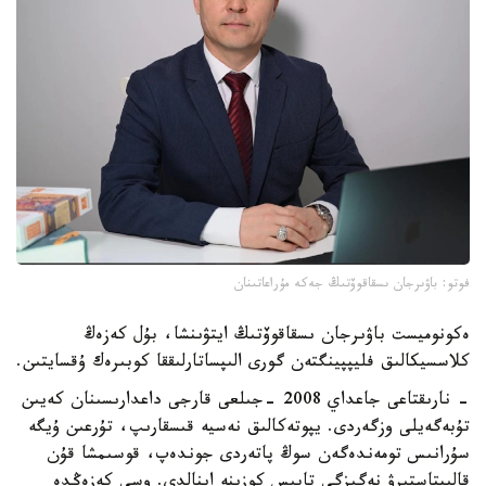
فوتو: باۋىرجان ىسقاقوۆتىڭ جەكە مۇراعاتىنان
ەكونوميست باۋىرجان ىسقاقوۆتىڭ ايتۋىنشا، بۇل كەزەڭ
كلاسسيكالىق فليپپينگتەن گورى الىپساتارلىققا كوبىرەك ۇقسايتىن.
- نارىقتاعى جاعداي 2008 -جىلعى قارجى داعدارىسىنان كەيىن
تۇبەگەيلى وزگەردى. يپوتەكالىق نەسيە قىسقارىپ، تۇرعىن ۇيگە
سۇرانىس تومەندەگەن سوڭ پاتەردى جوندەپ، قوسىمشا قۇن
قالىپتاستىرۋ نەگىزگى تابىس كوزىنە اينالدى. وسى كەزەڭدە