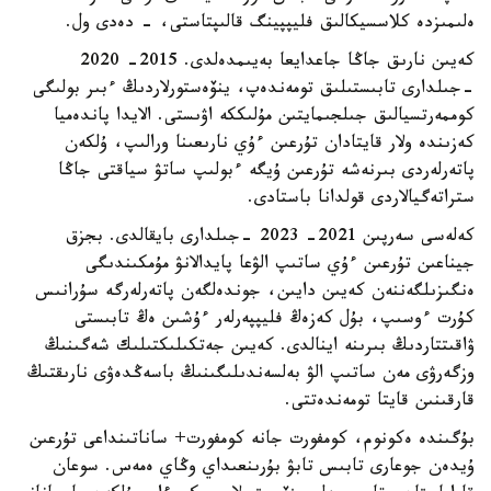
ەلىمىزدە كلاسسيكالىق فليپپينگ قالىپتاستى، - دەدى ول.
كەيىن نارىق جاڭا جاعدايعا بەيىمدەلدى. 2015- 2020
-جىلدارى تابىستىلىق تومەندەپ، ينۆەستورلاردىڭ ءبىر بولىگى
كوممەرتسيالىق جىلجىمايتىن مۇلىككە اۋىستى. الايدا پاندەميا
كەزىندە ولار قايتادان تۇرعىن ءۇي نارىعىنا ورالىپ، ۇلكەن
پاتەرلەردى بىرنەشە تۇرعىن ۇيگە ءبولىپ ساتۋ سياقتى جاڭا
ستراتەگيالاردى قولدانا باستادى.
كەلەسى سەرپىن 2021- 2023 -جىلدارى بايقالدى. بجزق
جيناعىن تۇرعىن ءۇي ساتىپ الۋعا پايدالانۋ مۇمكىندىگى
ەنگىزىلگەننەن كەيىن دايىن، جوندەلگەن پاتەرلەرگە سۇرانىس
كۇرت ءوسىپ، بۇل كەزەڭ فليپپەرلەر ءۇشىن ەڭ تابىستى
ۋاقىتتاردىڭ بىرىنە اينالدى. كەيىن جەتكىلىكتىلىك شەگىنىڭ
وزگەرۋى مەن ساتىپ الۋ بەلسەندىلىگىنىڭ باسەڭدەۋى نارىقتىڭ
قارقىنىن قايتا تومەندەتتى.
بۇگىندە ەكونوم، كومفورت جانە كومفورت+ ساناتىنداعى تۇرعىن
ۇيدەن جوعارى تابىس تابۋ بۇرىنعىداي وڭاي ەمەس. سوعان