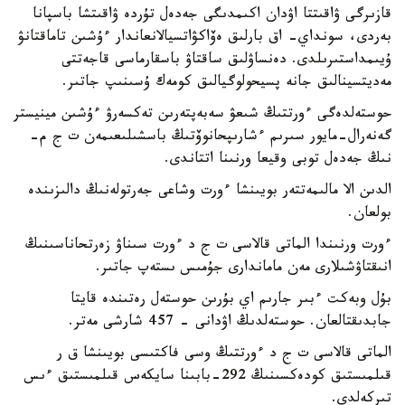
قازىرگى ۋاقىتتا اۋدان اكىمدىگى جەدەل تۇردە ۋاقىتشا باسپانا
بەردى، سونداي- اق بارلىق ەۆاكۋاتسيالانعاندار ءۇشىن تاماقتانۋ
ۇيىمداستىرىلدى. دەنساۋلىق ساقتاۋ باسقارماسى قاجەتتى
مەديتسينالىق جانە پسيحولوگيالىق كومەك ۇسىنىپ جاتىر.
حوستەلدەگى ءورتتىڭ شىعۋ سەبەپتەرىن تەكسەرۋ ءۇشىن مينيستر
گەنەرال-مايور سىرىم ءشارىپحانوۆتىڭ باسشىلىعىمەن ت ج م-
نىڭ جەدەل توبى وقيعا ورنىنا اتتاندى.
الدىن الا مالىمەتتەر بويىنشا ءورت وشاعى جەرتولەنىڭ دالىزىندە
بولعان.
ءورت ورنىندا الماتى قالاسى ت ج د ءورت سىناۋ زەرتحاناسىنىڭ
انىقتاۋشىلارى مەن ماماندارى جۇمىس ىستەپ جاتىر.
بۇل وبەكت ءبىر جارىم اي بۇرىن حوستەل رەتىندە قايتا
جابدىقتالعان. حوستەلدىڭ اۋدانى - 457 شارشى مەتر.
الماتى قالاسى ت ج د ءورتتىڭ وسى فاكتىسى بويىنشا ق ر
قىلمىستىق كودەكسىنىڭ 292-بابىنا سايكەس قىلمىستىق ءىس
تىركەلدى.