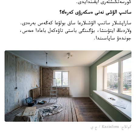
كورسەتكىشتەرى ايقىندايدى.
ساتىپ الۋشى نەنى ەسكەرۋى كەرەك؟
ساراپشىلار ساتىپ الۋشىلارعا ساق بولۋعا كەڭەس بەرەدى.
ولاردىڭ ايتۋىنشا، بۇگىنگى باستى تاۋەكەل باعادا ەمەس،
جوندەۋ ساپاسىندا.
كوللاج: Kazinform / ج ي