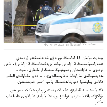
Фото: Александр Павский/Kazinform
«مەرت بولعان 13 ادامنىڭ تورتەۋى شەتەلدىكتەر (رەسەي
فەدەراتسياسىنىڭ 2 ازاماتى جانە وزبەكستاننىڭ 2 ازاماتى)، تاعى
توعىزى - قازاقستان رەسپۋبليكاسىنىڭ ازاماتتارى. سوت-
مەديتسينالىق ساراپتاما تاعايىندالدى»، - دەپ حابارلادى الماتى
قالالىق پوليتسيا دەپارتامەنتىنىڭ باسپا ءسوز قىزمەتىنەن.
قالا باسشىسىنىڭ ايتۋىنشا، اكىمدىك زارداپ شەككەندەر مەن
ەۆاكۋاتسيالانعانداردى قولداۋ بويىنشا بارلىق شارالاردى قابىلداپ
جاتىر.