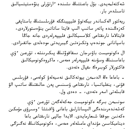
شەكتەلمەيدى. بۇل باعىتتىڭ ىشىندە ءارتۇرلى ينۆەستيتسيالىق
تاسىلدەر بار.
ريەلتور الەكساندر بيكەتوۆ فليپپينگكە قۇرىلىستىڭ باستاپقى
كەزەڭىندە پاتەر ساتىپ الىپ قايتا ساتاتىن ينۆەستورلاردى،
قايتالاما نارىقتاعى كلاسسيكالىق فليپپەرلەردى جانە جاڭا
باسپانانى جوندەپ وتكىزەتىن گيبريدتى مودەلدى جاتقىزادى.
ال ەكونوميست باۋىرجان ىسقاقوۆتىڭ پىكىرىنشە، تۇرعىن ءۇي
باعاسىنىڭ وسۋىنە فليپپەرلەر ەمەس، ماكروەكونوميكالىق
فاكتورلار كوبىرەك ىقپال ەتەدى.
- باعاعا ەڭ الدىمەن يپوتەكالىق نەسيەلەۋ كولەمى، قۇرىلىس
قۇنى، ينفلياتسيا، نارىقتاعى ۇسىنىس پەن حالىقتىڭ ساتىپ الۋ
قابىلەتى اسەر ەتەدى، - دەدى ول.
سونىمەن بىرگە ەكونوميست جەكەلەگەن تۇرعىن ءۇي
كەشەندەرىندەگى الىپساتارلىق باعانى ۋاقىتشا ءوسىرۋى مۇمكىن
ەكەنىن جوققا شىعارمايدى. الايدا جالپى نارىقتاعى باعا
ديناميكاسىن مۇنداي مامىلەلەر ەمەس، ەكونوميكانىڭ نەگىزگى