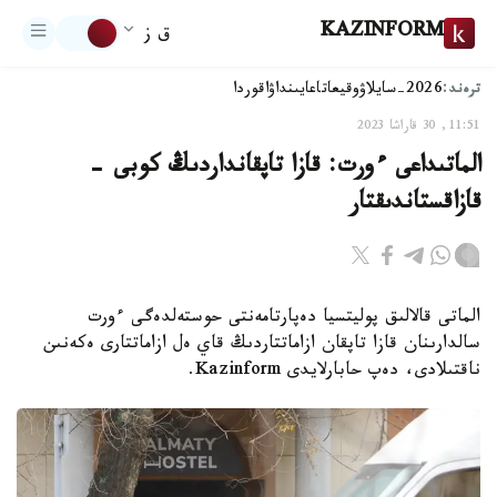
KAZINFORM
ق ز
ترەند:
2026-سايلاۋ
وقيعا
تاعايىنداۋ
اقوردا
11:51, 30 قاراشا 2023
الماتىداعى ءورت: قازا تاپقانداردىڭ كوبى -
قازاقستاندىقتار
الماتى قالالىق پوليتسيا دەپارتامەنتى حوستەلدەگى ءورت
سالدارىنان قازا تاپقان ازاماتتاردىڭ قاي ەل ازاماتتارى ەكەنىن
ناقتىلادى، دەپ حابارلايدى Kazinform.