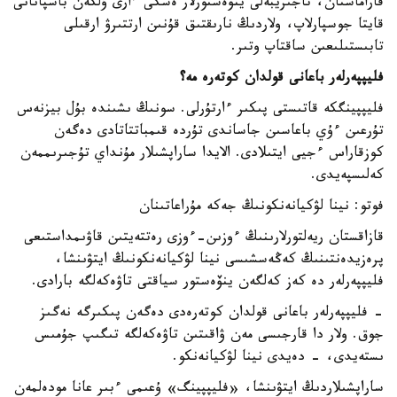
قاراماستان، تاجىريبەلى ينۆەستورلار ەسكى ءارى ۇلكەن باسپانانى
قايتا جوسپارلاپ، ولاردىڭ نارىقتىق قۇنىن ارتتىرۋ ارقىلى
تابىستىلىعىن ساقتاپ وتىر.
فليپپەرلەر باعانى قولدان كوتەرە مە؟
فليپپينگكە قاتىستى پىكىر ءارتۇرلى. سونىڭ ىشىندە بۇل بيزنەس
تۇرعىن ءۇي باعاسىن جاساندى تۇردە قىمباتتاتادى دەگەن
كوزقاراس ءجيى ايتىلادى. الايدا ساراپشىلار مۇنداي تۇجىرىممەن
كەلىسپەيدى.
فوتو: نينا لۋكيانەنكونىڭ جەكە مۇراعاتىنان
قازاقستان ريەلتورلارىنىڭ ءوزىن-ءوزى رەتتەيتىن قاۋىمداستىعى
پرەزيدەنتىنىڭ كەڭەسشىسى نينا لۋكيانەنكونىڭ ايتۋىنشا،
فليپپەرلەر دە كەز كەلگەن ينۆەستور سياقتى تاۋەكەلگە بارادى.
- فليپپەرلەر باعانى قولدان كوتەرەدى دەگەن پىكىرگە نەگىز
جوق. ولار دا قارجىسى مەن ۋاقىتىن تاۋەكەلگە تىگىپ جۇمىس
ىستەيدى، - دەيدى نينا لۋكيانەنكو.
ساراپشىلاردىڭ ايتۋىنشا، «فليپپينگ» ۇعىمى ءبىر عانا مودەلمەن