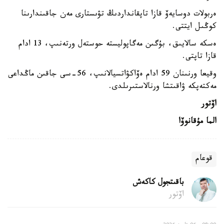
ەربولات دوسايەۆ قازا تاپقانداردىڭ تۋىستارى مەن جاقىندارىنا
كوڭىل ايتتى.
ەسكە سالايىق، بۇگىن مەگاپوليستە حوستەل ورتەنىپ، 13 ادام
قازا تاپتى.
وقيعا ورنىنان 59 ادام ەۆاكۋاتسيالانىپ، 56-سى جاقىن ماڭداعى
مەكتەپكە ۋاقىتشا ورنالاستىرىلدى.
اۆتور
الما مۇقانوۆا
قوعام
باقىتجول كاكەش
اۆتور