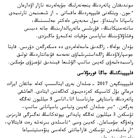
سوندىقتان پاتەردىڭ ينجەنەرلىك جۇيەلەرىنە نازار اۋدارعان
ءجون. ويتكەنى فليپپەردىڭ ماقساتى - از شىعىنمەن تارتىمدى
باسپانا دايىنداۋ. سول سەبەپتى ەلەكتر جەلىسىنىڭ،
سانتەحنيكانىڭ، قۇرىلىس ماتەريالدارىنىڭ جانە دىبىس
وقشاۋلاۋىنىڭ ساپاسىن مۇقيات تەكسەرۋ ماڭىزدى.
بۇدان بولەك، زاڭدىق ماسەلەلەردى دە ەسكەرگەن دۇرىس. قايتا
جوسپارلاۋدىڭ زاڭداستىرىلماۋى نەمەسە قۇجاتتاردىڭ تولىق
راسىمدەلمەۋى كەيىن ساتىپ الۋشىعا قيىندىق تۋعىزۋى مۇمكىن.
فليپپينگتىڭ جاڭا فورمۋلاسى
فليپپينگپەن 2017 -جىلدان بەرى اينالىسىپ كەلە جاتقان ايزات
ەرعالي بۇل كاسىپكە كەزدەيسوق كەلگەنىن ايتادى. العاشقى
پاتەردىڭ باستاپقى جارناسىنا اتا-اناسى 5 ميلليون تەڭگە
بەرگەن. ءبىر جىلدان كەيىن وتباسى باسپانانى ساتىپ،
تۇسكەن 3 ميلليون تەڭگە پايدانى يپوتەكانىڭ نەگىزگى قارىزىن
وتەۋگە جۇمساعان. كەيىن وسى ءتاسىلدى بىرنەشە رەت قايتالاپ،
ءار مامىلەدەن تۇسكەن قاراجاتتى كەلەسى ينۆەستيتسياعا