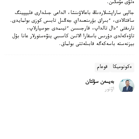
ەتۋى مۇمكىن.
جالپى ساراپشىلاردىڭ باعالاۋىنشا، الداعى جىلدارى فليپپينگ
ساقتالادى، ءبىراق بۇرىنعىداي جەڭىل تابىس كوزى بولمايدى.
نارىقتى ءدال تالداپ، قارجىسىن ءتيىمدى جوسپارلاپ،
تاۋەكەلدى دۇرىس باسقارا الاتىن كاسىبي ينۆەستورلار عانا بۇل
بيزنەستە باسەكەگە قابىلەتتى بولماق.
ەكونوميكا
قوعام
بەيسەن سۇلتان
اۆتور
07:42, 06 تامىز 2026
تىك ءجۇرۋ ادامنىڭ شەشىم قابىلداۋىنا اسەر ەتەدى