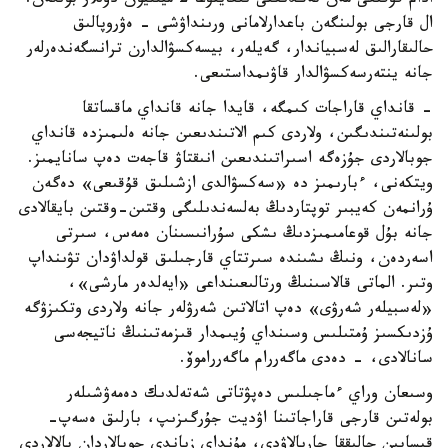
ادام قۇقىعى مەن تەڭدىكتى نىعايتۋعا 2 ميلليون دوللار بولگەن.
ال قارجى بولىنگەن باعدارلامانى ورىنداۋشى - ەۋروپالىق
حالىقارالىق لەسبياندار، گەيلەر، بيسەكسۋالدارن ترانسگەندەرلەر
جانە ينتەرسەكسۋالدار قاۋىمداستىعى.
- قانداي قاراجات كىمگە، قايدا جانە قانداي ماقساتقا
بولىنەتىندىگىن، ولاردى كىم الاتىندىعىن جانە ەلىمىزدە قانداي
جوبالاردى جۇزەگە اسىراتىندىعىن انىقتاۋ قاجەت دەپ سانايمىز.
ويتكەنى، ءبارىمىز دە «سەكسۋالدى ازشىلىق قۇقىعى» دەگەن
ۇرانمەن كەيبىر توپتاردىڭ بەلسەندىلىگى وقتىن-وقتىن بايقالادى
جانە بۇل قوعامىمىزدىڭ ىشكى سۇرانىسىنان ەمەس، سىرتى
اسەردەن، ونىڭ ىشىندە سىرتتاي قارجىلىق قولداۋدان تۋىنداپ
وتىر. الماتى قالاسىنىڭ ورتالىعىنداعى «ايەلدەر مارشى»،
«لەسبيلەر شەرۋى» دەپ اتالاتىن شەرۋلەر جانە ولاردى وتكىزۋگە
ۇزدىكسىز ۇمتىلىس وسىنداي ۇيىمدار قىزمەتىنىڭ ناتيجەسى
سانالادى، - دەدى ماگەررام ماگەرراموۆ.
وسىعان وراي ءماجىلىس دەپۋتاتى شەتەلدىك دەمەۋشىلەر
بولەتىن قارجى قاراجاتىنا اۋديت جۇرگىزىپ، بارلىق ەسەپ-
قيسابىن حالىققا جاريالاۋدى، مۇنداي زياندى جوبالاردان بالالاردى