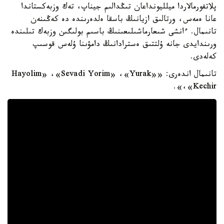
پلاتفورمالاردا ميلليونداعان تىڭدالىم جيناپ، تەك وزبەكستاندا
عانا ەمەس، ورتالىق ازيانىڭ باسقا ەلدەرىندە دە كەڭىنەن
تانىمال. ءانشى شىعارماشىلىعىنىڭ باسىم بولىگىن وزبەك تىلىندە
ورىندايدى جانە ۇلتتىق ەسترادانىڭ دامۋىنا ۇلەس قوسىپ
كەلەدى.
تانىمال اندەرى: «Hayolim» ،«Sevadi Yorim» ،«Yurak»
،«Kechir».