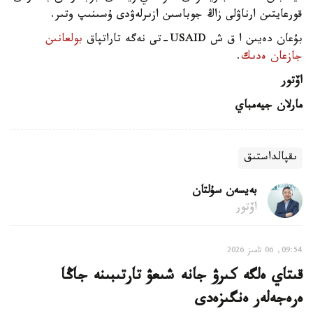
قورعايتىن ارناۋلى زاڭ جوباسىن ازىرلەۋدى ۇسىنىپ وتىر.
بۇعان دەيىن ا ق ش USAID-تى نەگە تاراتپاق
بولعانىن
جازعان ەدىك
.
اۆتور
مارلان جيەمباي
ىقپالداستىق
بەيسەن سۇلتان
اۆتور
09:54, 06 تامىز 2026
قىتاي ەلگە كىرۋ جانە شىعۋ تارتىبىنە جاڭا
ەرەجەلەر ەنگىزەدى