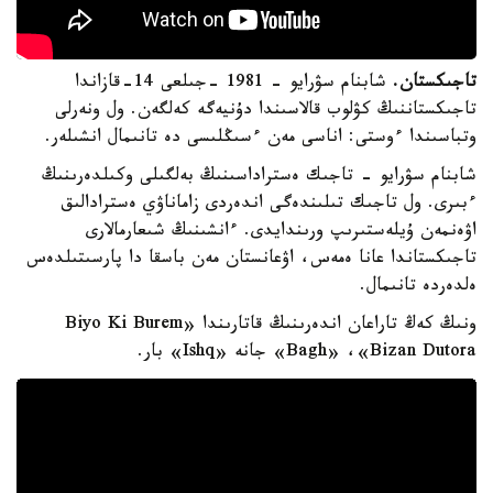
تاجىكستان.
شابنام سۋرايو - 1981 -جىلعى 14-قازاندا
تاجىكستاننىڭ كۋلوب قالاسىندا دۇنيەگە كەلگەن. ول ونەرلى
وتباسىندا ءوستى: اناسى مەن ءسىڭلىسى دە تانىمال انشىلەر.
شابنام سۋرايو - تاجىك ەستراداسىنىڭ بەلگىلى وكىلدەرىنىڭ
ءبىرى. ول تاجىك تىلىندەگى اندەردى زاماناۋي ەسترادالىق
اۋەنمەن ۇيلەستىرىپ ورىندايدى. ءانشىنىڭ شىعارمالارى
تاجىكستاندا عانا ەمەس، اۋعانستان مەن باسقا دا پارسىتىلدەس
ەلدەردە تانىمال.
ونىڭ كەڭ تاراعان اندەرىنىڭ قاتارىندا «Biyo Ki Burem
Bagh» ،«Bizan Dutora» جانە «Ishq» بار.