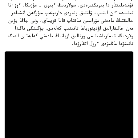
قۇندىلىقتار دا بىرىكتىرەدى. سولاردىڭ ءبىرى - مۋزىكا. ءوز انا
تىلىندە ءان ايتىپ، ۇلتتىق ونەردى دارىپتەپ جۇرگەن انشىلەر
حالىقتىڭ مادەني مۇراسىن ساقتاپ قانا قويماي، ونى جاڭا بۋىن
مەن حالىقارالىق اۋديتورياعا تانىتىپ كەلەدى. بۇگىنگى تاڭدا
ولاردىڭ شىعارماشىلىعى ورتالىق ازيانىڭ مادەني كەلبەتىن الەمگە
تانىتۋدا ماڭىزدى ءرول اتقارۋدا.