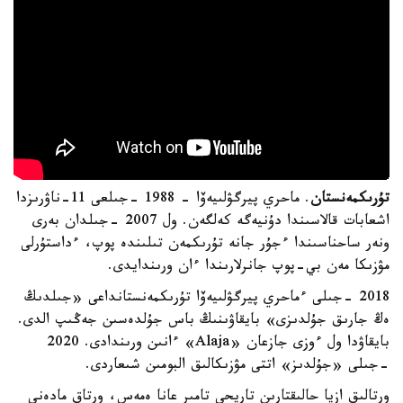
تۇرىكمەنستان
. ماحري پيرگۋلىيەۆا - 1988 -جىلعى 11-ناۋرىزدا
اشعابات قالاسىندا دۇنيەگە كەلگەن. ول 2007 -جىلدان بەرى
ونەر ساحناسىندا ءجۇر جانە تۇرىكمەن تىلىندە پوپ، ءداستۇرلى
مۋزىكا مەن بي-پوپ جانرلارىندا ءان ورىندايدى.
2018 -جىلى ءماحري پيرگۋلىيەۆا تۇرىكمەنستانداعى «جىلدىڭ
ەڭ جارىق جۇلدىزى» بايقاۋىنىڭ باس جۇلدەسىن جەڭىپ الدى.
بايقاۋدا ول ءوزى جازعان «Alaja» ءانىن ورىندادى. 2020
-جىلى «جۇلدىز» اتتى مۋزىكالىق البومىن شىعاردى.
ورتالىق ازيا حالىقتارىن تاريحي تامىر عانا ەمەس، ورتاق مادەني