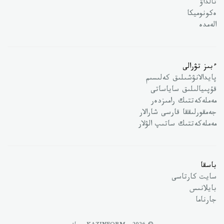
تالداۋ
ەكونوميكا
الەمدە
ءبىز تۋرالى
پايدالانۋشىلىق كەلىسىم
قۇپىيالىلىق ساياساتى
مەملەكەتتىك رامىزدەر
جەمقورلىققا قارسى شارالار
مەملەكەتتىك ساتىپ الۋلار
باسقا
سايت كارتاسى
بايلانىس
جارناما