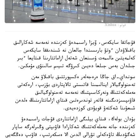
فوتو: Xinhua
قۇجاتقا سايكەس، ۆيزا راسىمدەۋ كەزىندە نەمەسە شەكارالىق
باقىلاۋدان ءوتۋ بارىسىندا جالعان نە شىندىققا سايكەس
كەلمەيتىن مالىمەت ۇسىنعان شەتەل ازاماتتارىنا قىتايعا ءبىر
جىلدان بەس جىلعا دەيىن كىرۋگە تىيىم سالىنۋى مۇمكىن.
سونداي-اق جاڭا ەرەجەلەر ەكسپورتتىق باقىلاۋ مەن
تەحنولوگيالار اينالىمىنا قاتىستى تالاپتاردى بۇزىپ، ارەكەتى
مەملەكەتتىڭ ونەركاسىپتىك نەمەسە تەحنولوگيالىق
قاۋىپسىزدىگىنە قاتەر توندىرەتىن قىتاي ازاماتتارىنىڭ ەلدەن
شىعۋىنا شەكتەۋ قويۋدى كوزدەيدى.
بۇدان بولەك، قىتاي بيلىگى ازاماتتاردى قۇجات راسىمدەۋ
كەزىندە جانە مەملەكەتتىك شەكارادا قاۋىپتى وڭىرلەرگە ساپار
شەگۋدىڭ تاۋەكەلى تۋرالى الدىن الا ەسكەرتىپ، قاۋىپ دەڭگەيى