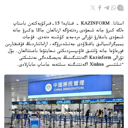
استانا. KAZINFORM - قىتايدا 15-قىركۇيەكتەن باستاپ
ەلگە كىرۋ جانە شىعۋدى رەتتەۋگە ارنالعان جاڭا «كىرۋ جانە
شىعۋدى باسقارۋ تۋرالى ەرەجە» كۇشىنە ەنەدى. قۇجات
يمميگراتسيالىق باقىلاۋدى جەتىلدىرۋگە، ازاماتتاردىڭ قۇقىقتارىن
قورعاۋعا جانە ۇلتتىق قاۋىپسىزدىكتى نىعايتۋعا باعىتتالعان. بۇل
تۋرالى Kazinform اگەنتتىگىنىڭ بەيجىڭدەگى مەنشىكتى
ءتىلشىسى Xinhua اگەنتتىگىنە سىلتەمە جاساپ حابارلادى.