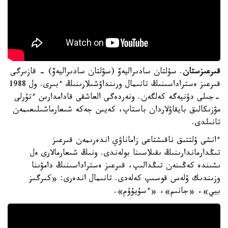
قىرعىزستان
. سۇلتان سادىراليەۆ (سۋلتان سادىراليەۆ) - قازىرگى
قىرعىز ەستراداسىنىڭ تانىمال ورىنداۋشىلارىنىڭ ءبىرى. ول 1988
-جىلى دۇنيەگە كەلگەن. ونەردەگى العاشقى قادامدارىن ءتۇرلى
مۋزىكالىق بايقاۋلاردان باستاپ، كەيىن جەكە شىعارماشىلىعىمەن
تانىلدى.
ءانشى ۇلتتىق ناقىشتاعى زاماناۋي اندەرىمەن قىرعىز
تىڭدارماندارىنىڭ ىقىلاسىنا بولەندى. ونىڭ شىعارمالارى ەل
ىشىندە كەڭىنەن تىڭدالىپ، قىرعىز ەستراداسىنىڭ دامۋىنا
وزىندىك ۇلەس قوسىپ كەلەدى. تانىمال اندەرى: «كىرگىز
بيي»، «جانىم»، «ءسۇيۇۇم».