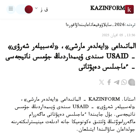
KAZINFORM
ق ز
ترەند:
2026-سايلاۋ
وقيعا
تاعايىنداۋ
اقوردا
13:56, 05 اقپان 2025
الماتىداعى «ايەلدەر مارشى»، «لەسبيلەر شەرۋى»
- USAID سىندى ۇيىمداردىڭ جۇمىس ناتيجەسى
- ءماجىلىس دەپۋتاتى
استانا. KAZINFORM - الماتىداعى «ايەلدەر مارشى»،
«لەسبيلەر شەرۋى» - USAID سىندى ۇيىمداردىڭ جۇمىس
ناتيجەسى. بۇل جايىندا ءماجىلىس دەپۋتاتى ماگەررام
ماگەرراموۆتىڭ ۇلتتىق ەكونوميكا جانە ادىلەت مينيسترلىكتەرىنە
جولداعان ساۋالىندا ايتىلعان.