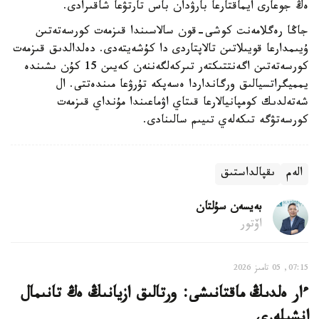
ەڭ جوعارى ايماقتارعا بارۋدان باس تارتۋعا شاقىرادى.
جاڭا رەگلامەنت كوشى-قون سالاسىندا قىزمەت كورسەتەتىن
ۇيىمدارعا قويىلاتىن تالاپتاردى دا كۇشەيتەدى. دەلدالدىق قىزمەت
كورسەتەتىن اگەنتتىكتەر تىركەلگەننەن كەيىن 15 كۇن ىشىندە
يمميگراتسيالىق ورگانداردا ەسەپكە تۇرۋعا مىندەتتى. ال
شەتەلدىك كومپانيالارعا قىتاي اۋماعىندا مۇنداي قىزمەت
كورسەتۋگە تىكەلەي تىيىم سالىنادى.
الەم
ىقپالداستىق
بەيسەن سۇلتان
اۆتور
07:15, 05 تامىز 2026
ءار ەلدىڭ ماقتانىشى: ورتالىق ازيانىڭ ەڭ تانىمال