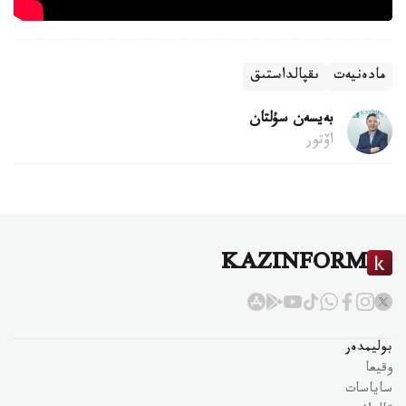
مادەنيەت
ىقپالداستىق
بەيسەن سۇلتان
اۆتور
KAZINFORM
بوليمدەر
وقيعا
ساياسات