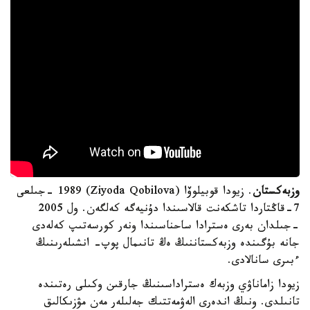
وزبەكستان
. زيودا قوبيلوۆا (Ziyoda Qobilova) 1989 -جىلعى
7-قاڭتاردا تاشكەنت قالاسىندا دۇنيەگە كەلگەن. ول 2005
-جىلدان بەرى ەسترادا ساحناسىندا ونەر كورسەتىپ كەلەدى
جانە بۇگىندە وزبەكستاننىڭ ەڭ تانىمال پوپ- انشىلەرىنىڭ
ءبىرى سانالادى.
زيودا زاماناۋي وزبەك ەستراداسىنىڭ جارقىن وكىلى رەتىندە
تانىلدى. ونىڭ اندەرى الەۋمەتتىك جەلىلەر مەن مۋزىكالىق