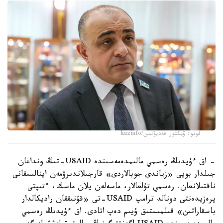
فوتو: ۆيكتور فەديۋنين/kazinfo
- اق ءۇيدىڭ رەسمي مالىمدەمەسىندە USAID-تىڭ ونداعان
جىلدار بويى «زياندى جوبالاردى» قارجىلاندىرۋمەن اينالىسقانى
ناقتىلانعان. رەسمي تۇلعالار، ماسەلەن يلان ماسك، ءتىپتى
پرەزيدەنتى دونالد ترامپ USAID-تى «قۇنىققان راديكالدار
باسقاراتىن» قىلمىستىق ۇيىم دەپ اتادى. اق ءۇيدىڭ رەسمي