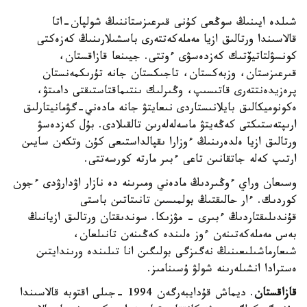
شىلدە ايىنىڭ سوڭعى كۇنى قىرعىزستاننىڭ شولپان-اتا
قالاسىندا ورتالىق ازيا مەملەكەتتەرى باسشىلارىنىڭ كەزەكتى
كونسۋلتاتيۆتىك كەزدەسۋى ءوتتى. جيىنعا قازاقستان،
قىرعىزستان، وزبەكستان، تاجىكستان جانە تۇرىكمەنستان
پرەزيدەنتتەرى قاتىسىپ، وڭىرلىك ىنتىماقتاستىقتى دامىتۋ،
ەكونوميكالىق بايلانىستاردى نىعايتۋ جانە مادەني-گۋمانيتارلىق
ارىپتەستىكتى كەڭەيتۋ ماسەلەلەرىن تالقىلادى. بۇل كەزدەسۋ
ورتالىق ازيا ەلدەرىنىڭ ءوزارا ىقپالداستىعى كۇن وتكەن سايىن
ارتىپ كەلە جاتقانىن تاعى ءبىر مارتە كورسەتتى.
وسىعان وراي ءوڭىردىڭ مادەني ومىرىنە دە نازار اۋدارۋدى ءجون
كوردىك. ءار حالىقتىڭ بولمىسىن تانىتاتىن باستى
قۇندىلىقتاردىڭ ءبىرى - مۋزىكا. سوندىقتان ورتالىق ازيانىڭ
بەس مەملەكەتىنەن ءوز ەلىندە كەڭىنەن تانىلعان،
شىعارماشىلىعىنىڭ نەگىزگى بولىگىن انا تىلىندە ورىندايتىن
ەسترادا انشىلەرىنە شولۋ ۇسىنامىز.
قازاقستان
. ديماش قۇدايبەرگەن 1994 -جىلى اقتوبە قالاسىندا