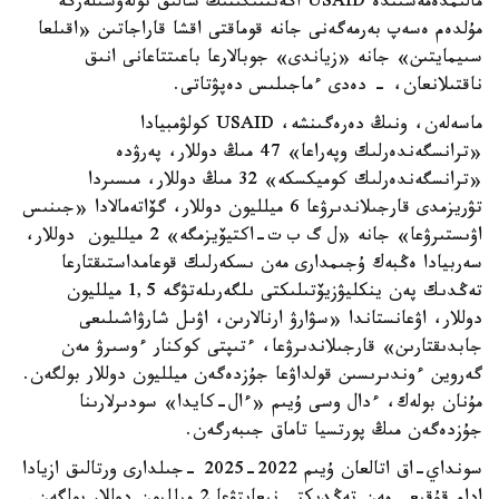
مالىمدەمەسىندە USAID اگەنتتىگىنىڭ سالىق تولەۋشىلەرگە
مۇلدەم ەسەپ بەرمەگەنى جانە قوماقتى اقشا قاراجاتىن «اقىلعا
سىيمايتىن» جانە «زياندى» جوبالارعا باعىتتاعانى انىق
ناقتىلانعان، - دەدى ءماجىلىس دەپۋتاتى.
ماسەلەن، ونىڭ دەرەگىنشە، USAID كولۋمبيادا
«ترانسگەندەرلىك وپەراعا» 47 مىڭ دوللار، پەرۋدە
«ترانسگەندەرلىك كوميكسكە» 32 مىڭ دوللار، مىسىردا
تۋريزمدى قارجىلاندىرۋعا 6 ميلليون دوللار، گۆاتەمالادا «جىنىس
اۋىستىرۋعا» جانە «ل گ ب ت-اكتيۆيزمگە» 2 ميلليون دوللار،
سەربيادا ەڭبەك ۇجىمدارى مەن ىسكەرلىك قوعامداستىقتارعا
تەڭدىك پەن ينكليۋزيۆتىلىكتى ىلگەرىلەتۋگە 1,5 ميلليون
دوللار، اۋعانستاندا «سۋارۋ ارنالارىن، اۋىل شارۋاشىلىعى
جابدىقتارىن» قارجىلاندىرۋعا، ءتىپتى كوكنار ءوسىرۋ مەن
گەروين ءوندىرىسىن قولداۋعا جۇزدەگەن ميلليون دوللار بولگەن.
مۇنان بولەك، ءدال وسى ۇيىم «ءال-كايدا» سودىرلارىنا
جۇزدەگەن مىڭ پورتسيا تاماق جىبەرگەن.
سونداي-اق اتالعان ۇيىم 2022-2025 -جىلدارى ورتالىق ازيادا