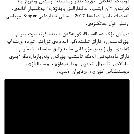
دۇنيەگە كەلگەن. مۋزىكانتتار وتباسىندا وسكەن ونەرپاز بالا
كەزىنەن ءان ايتىپ، حالىقارالىق بايقاۋلاردا جەڭىمپاز اتاندى.
الەمدىك تانىمالدىلىققا 2017 -جىلى قىتايداعى Singer جوباسى
ارقىلى قول جەتكىزدى.
ديماش بۇگىندە الەمنىڭ كوپتەگەن ەلىندە كونتسەرت بەرىپ
جۇرگەنىمەن، قازاق تىلىندەگى اندەردى تۇراقتى تۇردە ورىنداپ
كەلەدى. ول ۇلتتىق مۋزىكانى حالىقارالىق ساحناعا شىعارىپ،
قازاق مادەنيەتىن الەمگە تانىتىپ جۇرگەن ونەرپازداردىڭ ءبىرى
سانالادى. تانىمال اندەرى: «دايديداۋ»، «سامالتاۋ»،
«ۇمىتىلماس كۇن»، «قايران ەلىم».