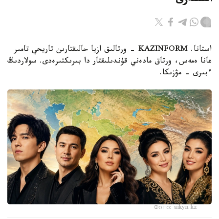
انشىلەرى
استانا. KAZINFORM - ورتالىق ازيا حالىقتارىن تاريحي تامىر
عانا ەمەس، ورتاق مادەني قۇندىلىقتار دا بىرىكتىرەدى. سولاردىڭ
ءبىرى – مۋزىكا.
Фото: aikyn.kz