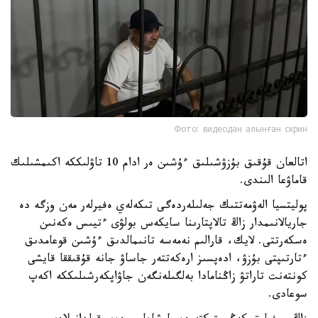
Фото: видеодан алынған скрин
اتالعان قۇقىق بۇزۋشىلىق ءۇشىن ەر ادام 10 تاۋلىككە اكىمشىلىك
قاماۋعا الىندى.
پوليتسيا الەۋمەتتىك جەلىلەردەگى تىكەلەي ەفيرلەر مەن وزگە دە
جاريالانىمدار زاڭ تالاپتارىنا سايكەس بولۋى ءتيىس ەكەنىن
ەسكەرتتى. لايك، قارالىم نەمەسە تانىمالدىق ءۇشىن قوعامدىق
ءتارتىپتى بۇزۋ، ادەپسىز ارەكەتتەر جاساۋ جانە قۇقىققا قايشى
كونتەنت تاراتۋ زاڭنامادا بەلگىلەنگەن جاۋاپكەرشىلىككە اكەپ
سوعادى.