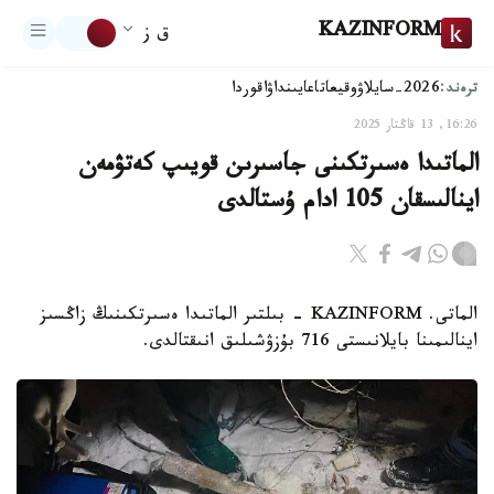
KAZINFORM
ق ز
ترەند:
2026-سايلاۋ
وقيعا
تاعايىنداۋ
اقوردا
16:26, 13 قاڭتار 2025
الماتىدا ەسىرتكىنى جاسىرىن قويىپ كەتۋمەن
اينالىسقان 105 ادام ۇستالدى
الماتى. KAZINFORM - بىلتىر الماتىدا ەسىرتكىنىڭ زاڭسىز
اينالىمىنا بايلانىستى 716 بۇزۋشىلىق انىقتالدى.