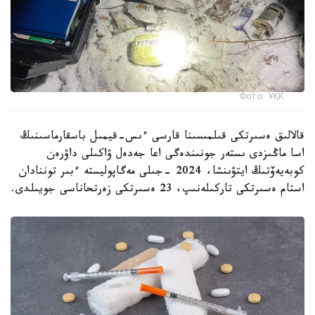
Фото: ҰҚК
قالالىق ەسىرتكى قىلمىسىنا قارسى ءىس-قيمىل باسقارماسىنىڭ
اسا ماڭىزدى ىستەر جونىندەگى اعا جەدەل ۋاكىلى داۋرەن
كوبەيەۆتىڭ ايتۋىنشا، 2024 -جىلى مەگاپوليستە ءبىر توننادان
استام ەسىرتكى تاركىلەنىپ، 23 ەسىرتكى زەرتحاناسى جويىلدى.