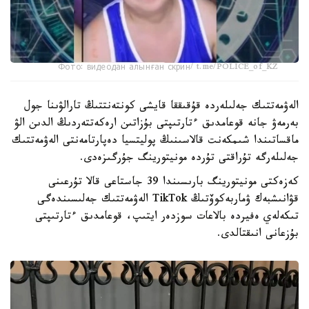
Фото: видеодан алынған скрин/ t.me/POLICE_of_KZ
الەۋمەتتىك جەلىلەردە قۇقىققا قايشى كونتەنتتىڭ تارالۋىنا جول
بەرمەۋ جانە قوعامدىق ءتارتىپتى بۇزاتىن ارەكەتتەردىڭ الدىن الۋ
ماقساتىندا شىمكەنت قالاسىنىڭ پوليتسيا دەپارتامەنتى الەۋمەتتىك
جەلىلەرگە تۇراقتى تۇردە مونيتورينگ جۇرگىزەدى.
كەزەكتى مونيتورينگ بارىسىندا 39 جاستاعى قالا تۇرعىنى
قۋانىشبەك ۋماربەكوۆتىڭ TikTok الەۋمەتتىك جەلىسىندەگى
تىكەلەي ەفيردە بالاعات سوزدەر ايتىپ، قوعامدىق ءتارتىپتى
بۇزعانى انىقتالدى.