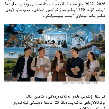
2026-2027 وقۋ جىلىنا تالاپكەرلەردىڭ جوعارى وقۋ ورىندارىندا
ءبىلىم الۋىنا 350 ءبىلىم بەرۋ گرانتىن ءبولدى، دەپ حابارلايدى
عىلىم جانە جوعارى ءبىلىم مينيسترلىگى.
Коллаж: Kazinform / ИИ
گرانتقا اۋىلدىق ەلدى مەكەندەردەگى، شاعىن جانە
مونوقالالارداعى مەكتەپتەردىڭ 25 جاسقا دەيىنگى تۇلەكتەرى