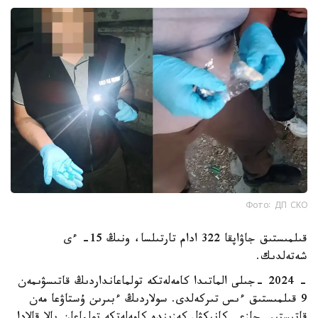
Фото: ДП СКО
قىلمىستىق جاۋاپقا 322 ادام تارتىلسا، ونىڭ 15- ءى
شەتەلدىك.
- 2024 -جىلى الماتىدا كامەلەتكە تولماعانداردىڭ قاتىسۋىمەن
9 قىلمىستىق ءىس تىركەلدى. سولاردىڭ ءبىرىن ۇستاۋعا مەن