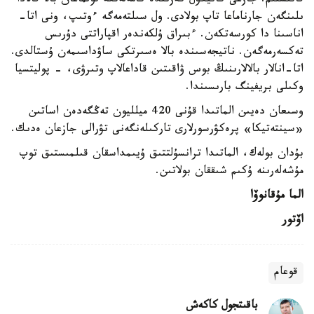
قاتىستىم. جازعى كانيكۋل كەزىندە كامەلەتكە تولماعان بالا قالادا
ىلىنگەن جارناماعا تاپ بولادى. ول سىلتەمەگە ءوتىپ، ونى اتا-
اناسىنا دا كورسەتكەن. ءبىراق ۇلكەندەر اقپاراتتى دۇرىس
تەكسەرمەگەن. ناتيجەسىندە بالا ەسىرتكى ساۋداسىمەن ۇستالدى.
اتا-انالار بالالارىنىڭ بوس ۋاقىتىن قاداعالاپ وتىرۋى، - پوليتسيا
وكىلى بريفينگ بارىسىندا.
وسىعان دەيىن الماتىدا قۇنى 420 ميلليون تەڭگەدەن اساتىن
«سينتەتيكا» پرەكۋرسورلارى تاركىلەنگەنى تۋرالى جازعان ەدىك.
بۇدان بولەك، الماتىدا ترانسۇلتتىق ۇيىمداسقان قىلمىستىق توپ
مۇشەلەرىنە ۇكىم شىققان بولاتىن.
الما مۇقانوۆا
اۆتور
قوعام
باقىتجول كاكەش