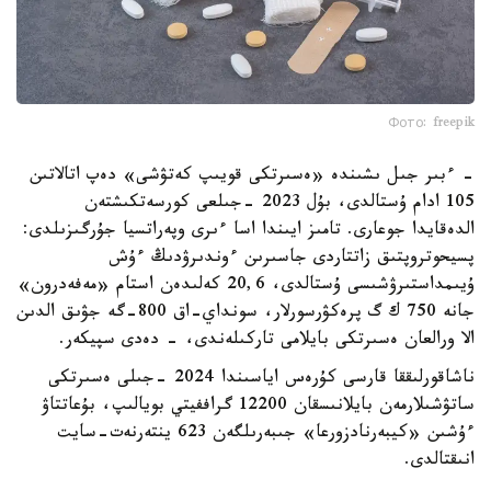
Фото: freepik
- ءبىر جىل ىشىندە «ەسىرتكى قويىپ كەتۋشى» دەپ اتالاتىن
105 ادام ۇستالدى، بۇل 2023 -جىلعى كورسەتكىشتەن
الدەقايدا جوعارى. تامىز ايىندا اسا ءىرى وپەراتسيا جۇرگىزىلدى:
پسيحوتروپتىق زاتتاردى جاسىرىن ءوندىرۋدىڭ ءۇش
ۇيىمداستىرۋشىسى ۇستالدى، 20,6 كەلىدەن استام «مەفەدرون»
جانە 750 ك گ پرەكۋرسورلار، سونداي-اق 800-گە جۋىق الدىن
الا ورالعان ەسىرتكى بايلامى تاركىلەندى، - دەدى سپيكەر.
ناشاقورلىققا قارسى كۇرەس اياسىندا 2024 -جىلى ەسىرتكى
ساتۋشىلارمەن بايلانىسقان 12200 گراففيتي بويالىپ، بۇعاتتاۋ
ءۇشىن «كيبەرنادزورعا» جىبەرىلگەن 623 ينتەرنەت-سايت
انىقتالدى.