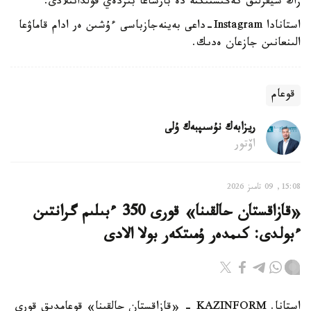
زاڭ سيفرلىق كەڭىستىكتە دە بارشاعا بىردەي قولدانىلادى.
استانادا Instagram-داعى بەينەجازباسى ءۇشىن ەر ادام قاماۋعا
الىنعانىن جازعان ەدىك.
قوعام
ريزابەك نۇسىپبەك ۇلى
اۆتور
15:08, 09 تامىز 2026
«قازاقستان حالقىنا» قورى 350 ءبىلىم گرانتىن
ءبولدى: كىمدەر ۇمىتكەر بولا الادى
استانا. KAZINFORM - «قازاقستان حالقىنا» قوعامدىق قورى