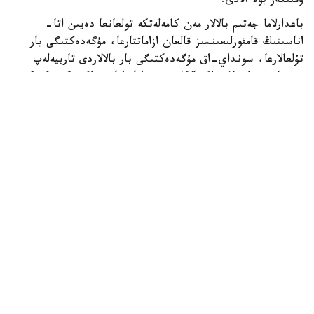
ۇمىتكەر بولا الادى.
باعدارلاما جەتىم بالالار مەن كامەلەتكە تولعانعا دەيىن اتا-
اناسىنىڭ قامقورلىعىنسىز قالعان ازاماتتارعا، مۇگەدەكتىگى بار
تۇلعالارعا، سونداي-اق مۇگەدەكتىگى بار بالالاردى تاربيەلەپ
وتىرعان وتباسىلاردىڭ بالالارى مەن اتا-اناسىنىڭ مۇگەدەكتىگى
بار تالاپكەرلەرگە ارنالعان.
- ءبىلىم بەرۋ گرانتىنىڭ يەگەرلەرىنە وقۋ اقىسى جىلىنا 1
ميلليون تەڭگەگە دەيىن تولەنەدى. سونىمەن قاتار وقۋ
كەزەڭىندە اي سايىن 60 مىڭ تەڭگە كولەمىندە شاكىرتاقى
تاعايىندالادى. شاكىرتاقى جىل سايىن جازعى دەمالىس كەزەڭىن
قوسپاعاندا 10 اي بويى تولەنەدى،- دەلىنگەن حابارلامادا.
گرانتقا ۇمىتكەرلەردىڭ ءتىزىمىن باعدارلاماعا قاتىساتىن جوعارى
وقۋ ورنى نەمەسە ونىڭ فيليالى قالىپتاستىرادى. ىرىكتەۋگە ۇ ب
ت تاپسىرىپ، وقۋعا ءتۇسۋ ءۇشىن بەلگىلەنگەن ەڭ تومەنگى
ءوتۋ بالىن جيناعان تالاپكەرلەر قاتىسا الادى. شىعارماشىلىق
ءبىلىم بەرۋ باعدارلامالارى بويىنشا شىعارماشىلىق ەمتيحان
ناتيجەلەرى دە ەسەپكە الىنادى.