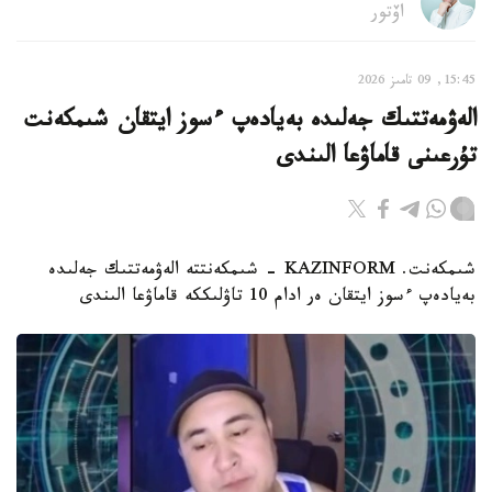
اۆتور
15:45, 09 تامىز 2026
الەۋمەتتىك جەلىدە بەيادەپ ءسوز ايتقان شىمكەنت
تۇرعىنى قاماۋعا الىندى
شىمكەنت. KAZINFORM - شىمكەنتتە الەۋمەتتىك جەلىدە
بەيادەپ ءسوز ايتقان ەر ادام 10 تاۋلىككە قاماۋعا الىندى