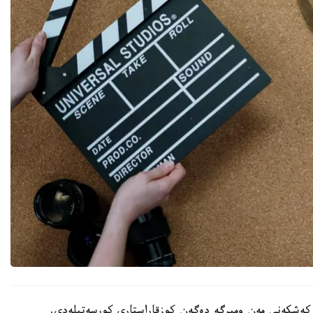
 كەشكەنى مەن ومىرگە دەگەن كوزقاراستارى كورسەتىلەدى.