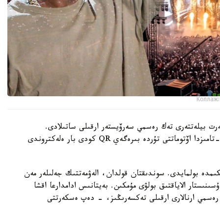
Коллаж:
سەرت بيلەتتەرى تەك رەسمي سەرۆيستەر ارقىلى ساتىلادى.
تولەمنەن كەيىن ساتىپ الۋشى ۆاۋچەر الادى، ول 13 -تامىزدا اۆتوماتتى تۇردە بىرەگەي QR كودى بار ەلەكتروندى
دايىن بيلەت ەشكىمدە بولمايدى. سوندىقتان قولدان، الەۋمەتتىك جەلىلەر مەن
ىنىستار الاياقتىق بولۋى مۇمكىن. بەيتانىس ادامدارعا اقشا
ڭ رەسمي ارنالارى ارقىلى تەكسەرىڭىز، - دەپ ەسكەرتتى