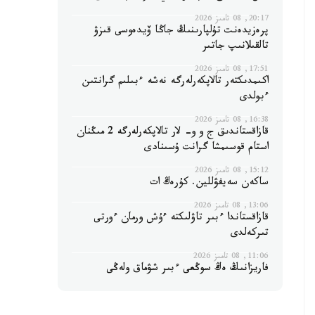
20:17, 08 تامىز 2026
پرەزيدەنت تۇلپارىنىڭ جاڭا ۆيدەوسى قىزۋ
تالقىلانىپ جاتىر
17:51, 08 تامىز 2026
اكىمدىكتەر تالاپكەرلەرگە نەشە ءبىلىم گرانتىن
ءبولدى
16:38, 08 تامىز 2026
قازاقستاندىق ج و و- لار تالاپكەرلەرگە 2 مىڭنان
استام قوسىمشا گرانت ۇسىنادى
15:12, 08 تامىز 2026
ساكەن سەيفۋللين. كۇرەڭ ات
13:06, 08 تامىز 2026
قازاقستاندا ءبىر تاۋلىكتە ءۇش ورمان ءورتى
تىركەلدى
11:06, 08 تامىز 2026
فاريزانىڭ ەڭ سوڭعى ءبىر شۋماق ولەڭى