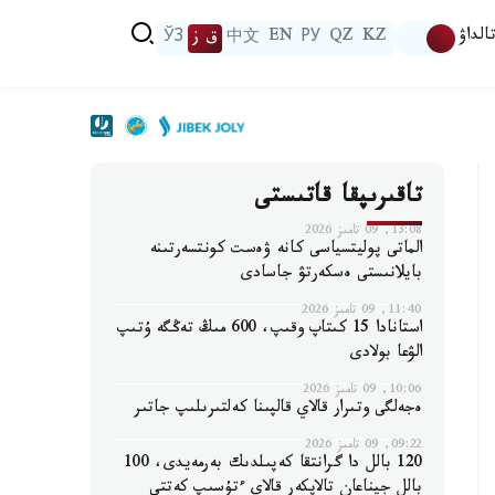
الداۋ
KZ
QZ
РУ
EN
中文
ق ز
ЎЗ
تاقىرىپقا قاتىستى
13:08, 09 تامىز 2026
الماتى پوليتسياسى كانە ۋەست كونتسەرتىنە
بايلانىستى ەسكەرتۋ جاسادى
11:40, 09 تامىز 2026
استانادا 15 كىتاپ وقىپ، 600 مىڭ تەڭگە ۇتىپ
الۋعا بولادى
10:06, 09 تامىز 2026
ەجەلگى وتىرار قالاي قالپىنا كەلتىرىلىپ جاتىر
09:22, 09 تامىز 2026
120 بالل دا گرانتقا كەپىلدىك بەرمەيدى، 100
بالل جيناعان تالاپكەر قالاي ءتۇسىپ كەتتى