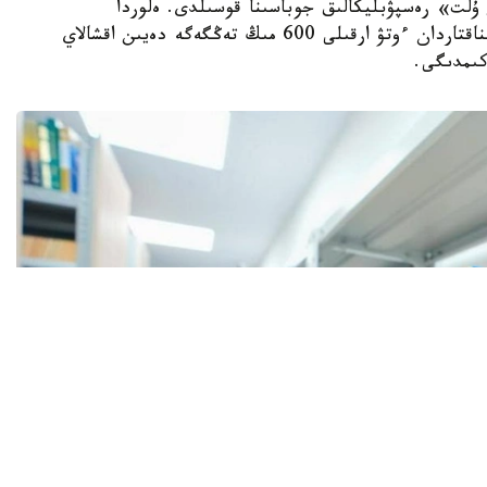
ىتاپ وقيتىن ۇلت» رەسپۋبليكالىق جوباسىنا قوسىلدى. ەلوردا
تۇرعىندارى التى ايدا 15 كىتاپ وقىپ، ارنايى سىناقتاردان ءوتۋ ارقىلى 600 مىڭ تەڭگەگە دەيىن اقشالاي
كىمدىگى.