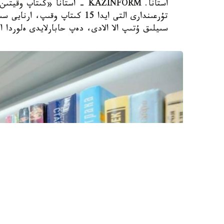
استانا. KAZINFORM - استانا «ك
سىيلىق ۇتىپ الا الادى، دەپ حابارلايدى ەلوردا ا