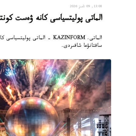
13:08, 09 تامىز 2026
الماتى پوليتسياسى كانە ۋەست كونت
الماتى. KAZINFORM - الماتى پول
ساقتانۋعا شاقىردى.