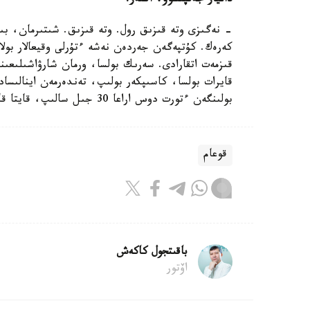
دانيار جەتپىسوۆ، اكتەر:
- نەگىزى وتە قىزىق رول. وتە قىزىق. شىتىرمان، بىلا
كەرەك. كۇتپەگەن جەردەن نەشە ءتۇرلى وقيعالار بولا
قىزمەت اتقارادى. سەرىك بولسا، ورمان شارۋاشىلىعىن
قايرات بولسا، كاسىپكەر بولىپ، تەندەرمەن اينالىساد
بولىنگەن ءتورت دوس اراعا 30 جىل سالىپ، قايتا قاۋىشادى. سەريالدىڭ ءتۇسىرىلىمى بيىل اياقتاۋ جوسپارلانعان.
قوعام
باقىتجول كاكەش
اۆتور