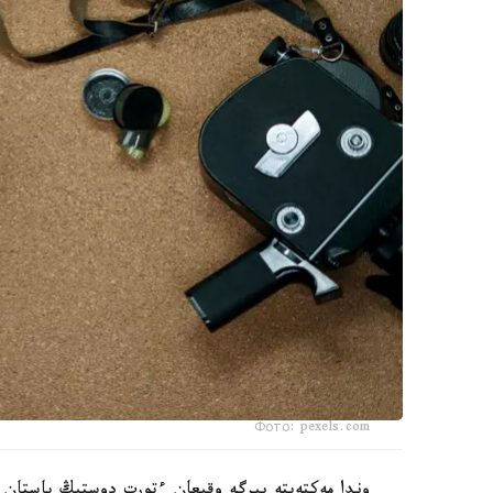
Фото: pexels.com
وندا مەكتەپتە بىرگە وقىعان ءتورت دوستىڭ باستان