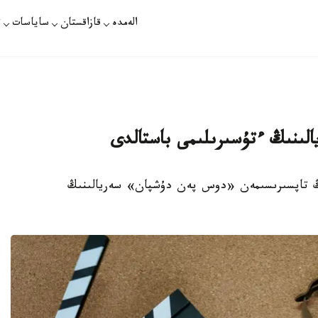
الەمدە
قازاقستان
ساياسات
ت
لىنىڭ ءتۇسىرىلىمى باستالدى
اگەنتتىگىنىڭ تاپسىرىسىمەن «دوس پەن دۇشپان» سەريالىنىڭ