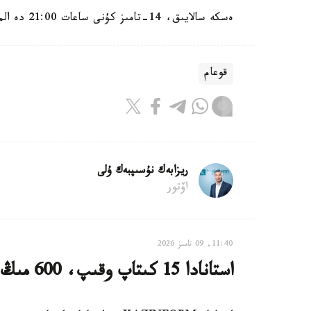
ەسكە سالايىق، 14-تامىز كۇنى ساعات 21:00 دە الماتىنىڭ ورتالىق ستاديونىندا كانە ۋەست كونسەرت وتكىزەدى.
قوعام
ريزابەك نۇسىپبەك ۇلى
اۆتور
11:40, 09 تامىز 2026
استانادا 15 كىتاپ وقىپ، 600 مىڭ تەڭگە ۇتىپ الۋعا بولادى