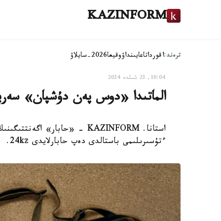
KAZINFORM
ترەند:
اقوردا
تاعايىنداۋ
وقيعا
2026-سايلاۋ
10:04, 23 شىلدە 2024
الماتىدا «دوس پەن دۇشپان» سەريا
استانا. KAZINFORM - «حابار» 
ءتۇسىرىلىمى باستالدى دەپ حابارلايدى 24kz.