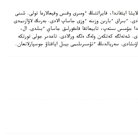
يشا ايتقاندا، قايراتتىڭ ءومىرى وقىس وقيعالارعا تولى. شىنى
دى. ءبىراق ءبارىن وزىنە ءوزى جاساپ الادى. بەرىك لاۋازىمدى
دا جۇمىس ىستەپ، تابيعاتقا قامقورلىق جاساي ءبىلدى. ال،
ى. شەتەلگە كەتكەن ولەگ ەلگە ورالادى. تاعدىر جولى تورتكە