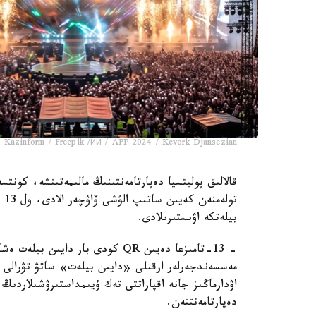
 Kazinform / Freepik /ИИ / AFP 2024 / Kevork Djansezian
قالالىق پوليتسيا دەپارتامەنتىنىڭ مالىمەتىنشە، كونت
بيلەتكە اۋىستىرىلادى.
- 13-تامىزعا دەيىن QR كودى بار 
مەسسەندجەرلەر ارقىلى «دايىن بيلەت» ساتۋ تۋرالى ۇس
اۋدارماڭىز جانە اقپاراتتى تەك ۇيىمداستىرۋشىلاردى
دەپارتامەنتتەن.