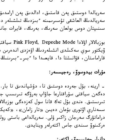
سەريالدا دوستىق پەن قاستىق، ادالدىق پەن ارامدىق
سىنىپتان دوس بولعان سەرىك، بەرىك، قايرات جانە 
بوزبالالار 
ۆيكتور سوي سەكىلدى انشىلەردىڭ اۋەزدى اندەرىن شىر
قاراماستان، قۋانىشتا دا، قايعىدا دا ءبىر-ءبىرىنىڭ 
مۇرات بيدوسوۆ، رەجيسسەر:
- ارينە، بۇل جەردە دوستىق تا، دۇشپاندىق تا بار. 
دەگەن سياقتى سۇراقتارعا جاۋاپ بەرۋگە تىرىسىپ جات
تىرىستىق. ەندى بۇل تەك قانا سول كەزدەگى بوزبالا
سسەناري اۆتورى بۇعان دەيىن «تار زامان»، «كەيك
دراماتۋرگ سەرجان زاكىر ۇلى. سەريالداعى باستى ر
ەركىنوۆ سىندى جاس اكتەرلەر وينايدى.