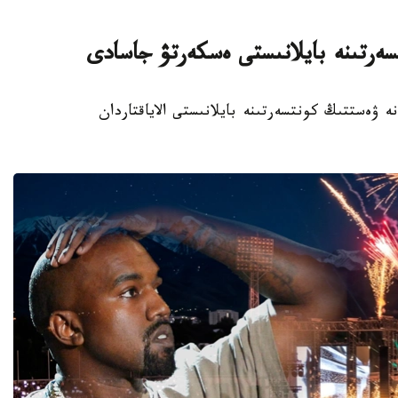
سەرتىنە بايلانىستى ەسكەرتۋ جاسادى
يتسياسى كانە ۋەستتىڭ كونتسەرتىنە بايلانىستى الاياقتاردان