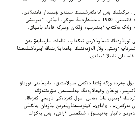
، ىزگىلىك پەن ادامگەرشىلىك سىندى ۇعىمدار قامتىلادى.
سەريالدىڭ العاشقى تۇسىرىمىنە ءبىزدىڭ تىلشىلەر دە قاتىستى. 1980 -جىلداردىڭ سوڭى. الماتى. ءبىرىنشى
ولەگ مەكتەپ ءبىتىرىپ، ۇلكەن ومىرگە قادام باسپاق.
اۋلادا Pink Floyd, Depeche Mode سياقتى توپتاردىڭ شىعارمالارىن تىڭداپ، تالعات سارىبايەۆ پەن
قاپ ءوستى. ولار الەۋمەتتىك جاعدايلارىنىڭ ايىرماشىلىعىنا
قاسىنان تابىلا ءبىلدى.
بۇل جەردە وزگە ۇلتقا دەگەن سىيلاستىق، تابيعاتتى قورعاۋ
ىرمىز. بولعان وقيعالاردىڭ جەلىسىمەن سۋرەتتەۋگە
لاردىڭ ءومىرى عانا ەمەس. سول كەزدەگى تاريحي كەزەڭ.
ى مەرگەن»، «اباي» كينوسسەناريلەرىن جازعان بەلگىلى
ولدەردى دانيار جەتپىسوۆ، شىڭعىس ءراش، پەن بەكزات