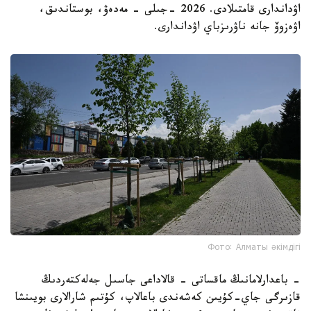
اۋداندارى قامتىلادى. 2026 -جىلى - مەدەۋ، بوستاندىق،
اۋەزوۆ جانە ناۋرىزباي اۋداندارى.
Фото: Алматы әкімдігі
- باعدارلامانىڭ ماقساتى - قالاداعى جاسىل جەلەكتەردىڭ
قازىرگى جاي-كۇيىن كەشەندى باعالاپ، كۇتىم شارالارى بويىنشا