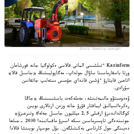
Фото: Алматы әкімдігі
Kazinform ءتىلشىسى الماتى قالاسى ەكولوگيا جانە قورشاعان
ورتا باسقارماسىنا ساۋال جولداپ، مەگاپوليستىڭ «جاسىل قالا»
اتاعىن قايتارۋ ءۇشىن قانداي جۇمىس ىستەلىپ جاتقانىن
سۇرادى.
ۆەدومستۆو مالىمەتىنشە، مەملەكەت باسشىسىنىڭ «جاڭا
رەكرەاتسيالىق ايماقتار قۇرۋ جانە وزەن ارنالارى بويىن
كوگالداندىرۋ ارقىلى 2,5 ميلليون جاسىل جەلەك وتىرعىزۋ»
جونىندەگى تاپسىرماسىن ىسكە اسىرۋ ماقساتىندا 2030 -جىلعا
دەيىنگى جول كارتاسى بەكىتىلگەن. بۇل جوسپار بويىنشا قالادا