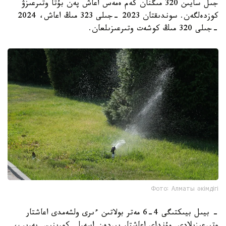
جىل سايىن 320 مىڭنان كەم ەمەس اعاش پەن بۇتا وتىرعىزۋ
كوزدەلگەن. سوندىقتان 2023 -جىلى 323 مىڭ اعاش، 2024
-جىلى 320 مىڭ كوشەت وتىرعىزىلعان.
Фото: Алматы әкімдігі
- بيىل بيىكتىگى 4-6 مەتر بولاتىن ءىرى ولشەمدى اعاشتار