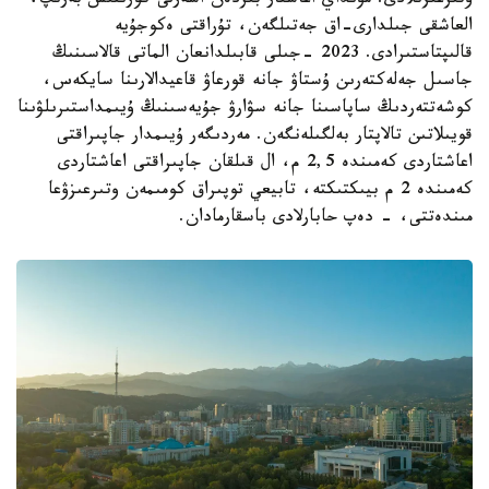
وتىرعىزىلادى. مۇنداي اعاشتار بىردەن اسەرلى كورىنىس بەرىپ،
العاشقى جىلدارى-اق جەتىلگەن، تۇراقتى ەكوجۇيە
قالىپتاستىرادى. 2023 -جىلى قابىلدانعان الماتى قالاسىنىڭ
جاسىل جەلەكتەرىن ۇستاۋ جانە قورعاۋ قاعيدالارىنا سايكەس،
كوشەتتەردىڭ ساپاسىنا جانە سۋارۋ جۇيەسىنىڭ ۇيىمداستىرىلۋىنا
قويىلاتىن تالاپتار بەلگىلەنگەن. مەردىگەر ۇيىمدار جاپىراقتى
اعاشتاردى كەمىندە 2,5 م، ال قىلقان جاپىراقتى اعاشتاردى
كەمىندە 2 م بيىكتىكتە، تابيعي توپىراق كومىمەن وتىرعىزۋعا
مىندەتتى، - دەپ حابارلادى باسقارمادان.