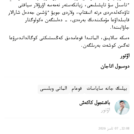
ءتاسىل سۋ تاپشىلىعى، زيانكەستەر نەمەسە اۋرۋلار سياقتى
تاۋەكەلدەردى ەرتە انىقتاپ، ولاردى جويۋ ءۇشىن جەدەل شارالار
قابىلداۋعا مۇمكىندىك بەرەدى، - دەلىنگەن ەكولوگتار
جاۋابىندا.
ەسكە سالايىق، الماتىدا قوعامدىق كەڭىستىكتى كوگالداندىرۋعا
تەگىن كوشەت بەرىلگەن.
اۆتور
دوسبول اتاجان
بيلىك جانە ساياسات
قوعام
الماتى وبلىسى
باقىتجول كاكەش
اۆتور
22:08, 07 تامىز 2026