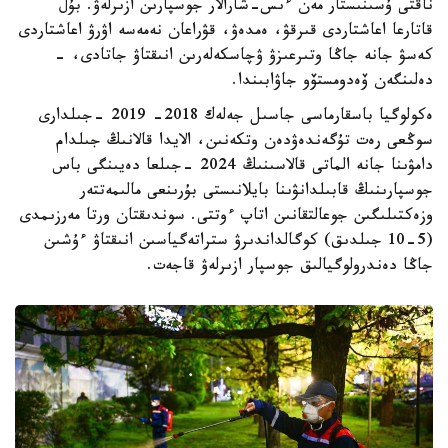
ناقتى ۇسىنىستار مەن ءىس-شارالار جوسپارىن ازىرلەۋ. بۇل
قاتارعا اعاشتاردى قىرقۋ، ەمدەۋ، قۋراعان نەمەسە اۋرۋ اعاشتاردى
كەسۋ جانە جاڭا وتىرعىزۋ ۋچاسكەلەرىن انىقتاۋ جاتادى، -
دەلىنگەن ۆەدومستۆو جاۋابىندا.
ەكولوگيا باسقارماسى جاسىل جەلەك 2018- 2019 -جىلدارى
سوڭعى رەت تۇگەندەۋدەن وتكەنىن، الايدا قالانىڭ جىلدام
دامۋىنا جانە الماتى قالاسىنىڭ 2024 -جىلعا دەيىنگى باس
جوسپارىنىڭ قابىلدانۋىنا بايلانىستى بۇرىنعى مالىمەتتەر
وزەكتىلىگىن جوعالتقانىن اتاپ ءوتتى. سوندىقتان ورتا مەرزىمدى
(5-10 جىلدىق) كوگالداندىرۋ ستراتەگياسىن انىقتاۋ ءۇشىن
جاڭا دەندرولوگيالىق جوسپار ازىرلەۋ قاجەت.