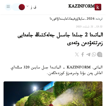
KAZINFORM
ق ز
ترەند:
2026-سايلاۋ
وقيعا
تاعايىنداۋ
اقوردا
15:32, 21 شىلدە 2025
الماتىدا 2 جىلدا جاسىل جەلەكتىڭ جاعدايى
زەرتتەۋدەن وتەدى
الماتى. KAZINFORM - الماتىدا جىل سايىن 320 مىڭداي
اعاش پەن بۇتا وتىرعىزۋ كوزدەلگەن.