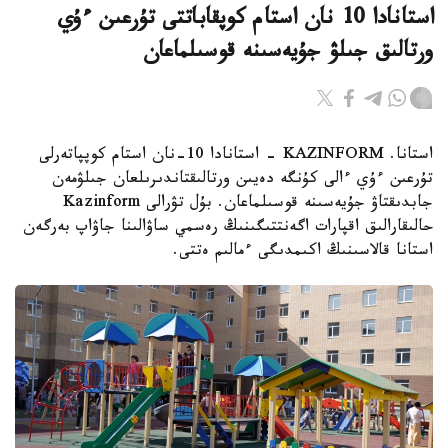
استانادا 10 نان استام كوپقاباتتى تۇرعىن ءۇي
ورتالىق جىلۋ جۇيەسىنە قوسىلماعان
استانا. KAZINFORM - استانادا 10-نان استام كوپپاتەرلى
تۇرعىن ءۇي ءالى كۇنگە دەيىن ورتالىقتاندىرىلعان جىلۋمەن
جابدىقتاۋ جۇيەسىنە قوسىلماعان. بۇل تۋرالى Kazinform
حالىقارالىق اقپارات اگەنتتىگىنىڭ رەسمي ساۋالىنا جاۋاپ بەرگەن
استانا قالاسىنىڭ اكىمدىگى ءمالىم ەتتى.