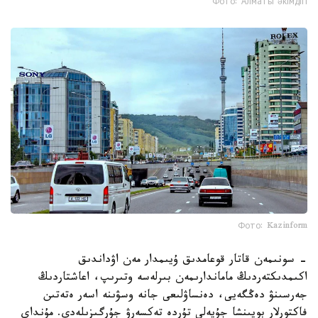
Фото: Алматы әкімдігі
Фото: Kazinform
- سونىمەن قاتار قوعامدىق ۇيىمدار مەن اۋداندىق
اكىمدىكتەردىڭ ماماندارىمەن بىرلەسە وتىرىپ، اعاشتاردىڭ
جەرسىنۋ دەڭگەيى، دەنساۋلىعى جانە وسۋىنە اسەر ەتەتىن
فاكتورلار بويىنشا جۇيەلى تۇردە تەكسەرۋ جۇرگىزىلەدى. مۇنداي