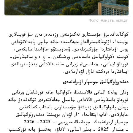
Фото: Алматы әкімдігі
كوگالداندىرۋ جۇمىستارى نەگىزىنەن وزەندەر مەن سۋ قويمالارى
بويىندا، اۆتوماگيسترالدار جيەگىندە جانە جالپى پايدالانۋداعى
بوس اۋماقتاردا جۇرگىزىلەدى. ۆەدومستۆو جاۋابىنا سايكەس،
كوبىنە ەكولوگيالىق ماسەلەسى ورشىگەن - ج ە و سانيتارلىق-
قورعاۋ ايماعى، «باتىس» زيراتى جانە قالاداعى يندۋستريالدى
ايماقتارعا ەرەكشە نازار اۋدارىلادى.
دەندرولوگيالىق جوسپار ازىرلەنەدى
ودان بولەك الماتى قالاسىنىڭ ەكولوگيا جانە قورشاعان ورتانى
قورعاۋ باسقارماسى قالاداعى جاسىل جەلەكتەردى تۇگەندەۋ جانە
ورمان پاتولوگيالىق زەرتتەۋ جۇمىستارىن باستاپ كەتكەنىن
حابارلادى. اتاپ ايتقاندا، ءار اۋدان بويىنشا دەندرولوگيالىق
جوسپار ازىرلەنبەك. جوبانىڭ مەرزىمى - 2025- 2026
-جىلدار. 2025 -جىلى المالى، الاتاۋ، جەتىسۋ جانە تۇركسىب