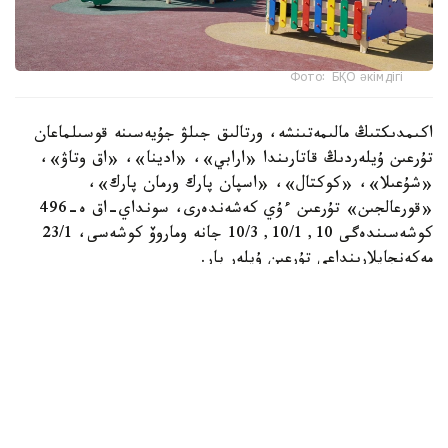
Фото: БҚО әкімдігі
اكىمدىكتىڭ مالىمەتىنشە، ورتالىق جىلۋ جۇيەسىنە قوسىلماعان
تۇرعىن ۇيلەردىڭ قاتارىندا «ارابي»، «ادينا»، «اق وتاۋ»،
«شۇعىلا»، «كوكتال»، «اسپان پارك ورمان پارك»،
«قورعالجىن» تۇرعىن ءۇي كەشەندەرى، سونداي-اق ە-496
كوشەسىندەگى 10, 10/1, 10/3 جانە وماروۆ كوشەسى، 23/1
مەكەنجايلارىنداعى تۇرعىن ۇيلەر بار.
- كوپ پاتەرلى تۇرعىن ۇيلەردى ورتالىقتاندىرىلعان سۋمەن
جابدىقتاۋ، جىلۋمەن جابدىقتاۋ جانە كارىز جۇيەلەرىنە قوسۋ
قۇرىلىس سالۋشىلار تاراپىنان بەرىلگەن تەحنيكالىق شارتتارعا
سايكەس جۇزەگە اسىرىلادى. قاجەتتى ينجەنەرلىك جەلىلەرگە
قوسىلماعان كوپپاتەرلى تۇرعىن ۇيلەردى پايدالانۋعا بەرۋگە جول
بەرىلمەيدى، — دەلىنگەن جاۋاپتا.