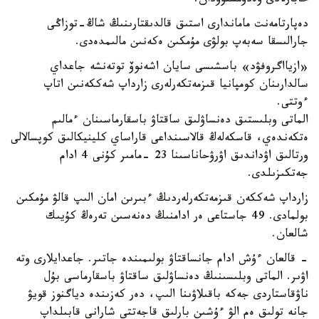
حابارلادى ۆەدومستۆودان.
دەپارتامەنت ماماندارى استىق قالدىقتارىنىڭ شاڭ-توزاڭى
جارالىسقا سەبەپ بولۋى مۇمكىن ەكەنىن مالىمدەدى.
«ازيااگروفۋد» باسشىسى سايان اشەنوۆ توتەنشە جاعداي
سالدارىنان كومپانيا قىزمەتكەرلەرى زارداپ شەككەنىن اتاپ
ءوتتى.
الماتى وبلىستىق دەنساۋلىق ساقتاۋ باسقارماسىنان ءمالىم
ەتكەندەي، قاسكەلەڭ قالاسىنداعى قاراساي كلينيكالىق كوپسالالى
ورتالىق اۋداندىق اۋرۋحاناسىنا 23 -مامىر كۇنى 4 ادام
جەتكىزىلدى.
زارداپ شەككەن قىزمەتكەرلەردىڭ ءبىرىن امان الىپ قالۋ مۇمكىن
بولمادى. 49 جاستاعى ەر ادامنىڭ دەنەسىن تەرەڭ كۇيىك
شالعان.
- قالعان ءۇش ادام جانساقتاۋ بولىمىندە جاتىر. جاعدايلارى وتە
اۋىر. الماتى وبلىسىنىڭ دەنساۋلىق ساقتاۋ باسقارماسى بۇل
ناۋقاستاردى جەكە باقىلاۋىنا الىپ، دەر كەزىندە دياگنوز قويۋ
جانە تولىق ەم الۋ ءۇشىن بارلىق قاجەتتى شارانى قابىلداپ