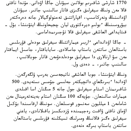
1770 شارشى شاقىرىم بولاتىن سيۋنان جاڭا اۋدانى. مۇندا ناقتى
قالا مەن ونىڭ سيفرلىق ەگىزى قاتار سالىنىپ جاتىر. سيۋنان
اۋدانىنىڭ ونەركاسىپ، اقپاراتتىق تەحنولوگيالار جانە دەرەكتەر
بيۋروسىنىڭ ءبولىم ديرەكتورى ليان چجيحاونىڭ ايتۋىنشا، بۇل -
قىتايداعى العاشقى سيفرلىق قالا تۇجىرىمداماسى.
- جاڭا اۋدانداعى ءاربىر عيماراتتىڭ سيفرلىق مودەلى قۇرىلىس
باستالعان ساتتەن باستاپ جاسالادى. ساياباقتار، جاسىل ايماقتار
مەن سۋ ارنالارى دا سيفرلىق مودەلدەۋمەن قاتار جوبالانىپ،
سالىنىپ جاتىر، - دەدى ول.
ونىڭ ايتۋىنشا، جوبا العاشقى ناتيجەسىن بەرىپ ۇلگەرگەن.
اۋداندا ءبىرىڭعاي داتچيكتەر جەلىسى جۇمىس ىستەيدى. 500
شاقىرىمنان استام سيفرلىق جول جانە 5 مىڭنان اسا اقىلدى
عيمارات سالىنعان. جۇيەگە 100 مىڭنان استام بەينەتەرمينال مەن
شامامەن 1 ميلليون سەنسور قوسىلعان. سونىڭ ارقاسىندا بۇكىل
اۋماق ناقتى ۋاقىت رەجيمىندە ۇزدىكسىز باقىلانادى، ياعني
سيفرلىق ەگىز قالانىڭ ومىرلىك تسيكلىنە قۇرىلىس باستالعان
ساتتەن باستاپ بىرگە ەنەدى.