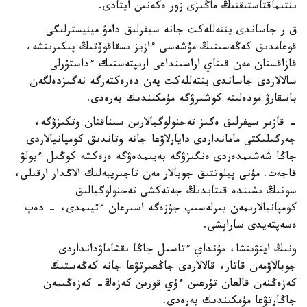
ىنتىماقتاستىقتىڭ ماڭىزى زور ەكەنىن ايتادى.
ق ر جاساندى ينتەللەكت جانە سيفرلىق دامۋ مينيسترلىگى
قوعامدىق كەڭەسىنىڭ مۇشەسى ءازيز ىسقاقوۆتىڭ پىكىرىنشە،
قازاقستان مەن قىتاي اراسىنداعى ارىپتەستىك ءداستۇرلى
سالالاردى جاساندى ينتەللەكت پەن دەرەكتەرگە نەگىزدەلگەن
باسقارۋ مودەلىنە كوشىرۋگە مۇمكىندىك بەرەدى.
- قازىر سيفرلىق ەگىز تەحنولوگيالارىن سىناقتان وتكىزۋگە،
جەرگىلىكتى مامانداردى دايارلاۋعا جانە وتاندىق كومپانيالاردى
جاڭا شەشىمدەردى ەنگىزۋگە بەيىمدەۋگە ەرەكشە كوڭىل ءبولۋ
قاجەت. مۇنى پيلوتتىق جوبالار مەن تاجىريبەلىك الاڭدار ارقىلى،
سونىڭ ىشىندە قىتايدىڭ جەتەكشى تەحنولوگيالىق
كومپانيالارىمەن بىرلەسىپ جۇزەگە اسىرعان ءتيىمدى، - دەپ
ەسەپتەيدى ساراپشى.
ونىڭ ايتۋىنشا، مۇنداي ءتاسىل جاڭا ىقشاماۋدانداردى
جوبالاۋمەن قاتار، قالالاردى جاڭعىرتۋعا جانە كەڭەستىك
كەزەڭنەن قالعان تۇرعىن ءۇي قورىن كەزەڭ- كەزەڭىمەن
جاڭارتۋعا مۇمكىندىك بەرەدى.