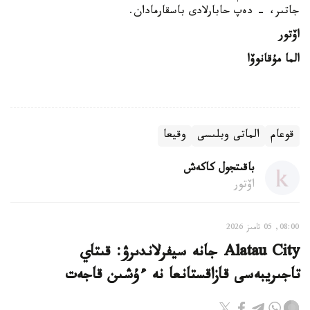
جاتىر، - دەپ حابارلادى باسقارمادان.
اۆتور
الما مۇقانوۆا
قوعام
الماتى وبلىسى
وقيعا
باقىتجول كاكەش
اۆتور
08:00, 05 تامىز 2026
Alatau City جانە سيفرلاندىرۋ: قىتاي
تاجىريبەسى قازاقستانعا نە ءۇشىن قاجەت