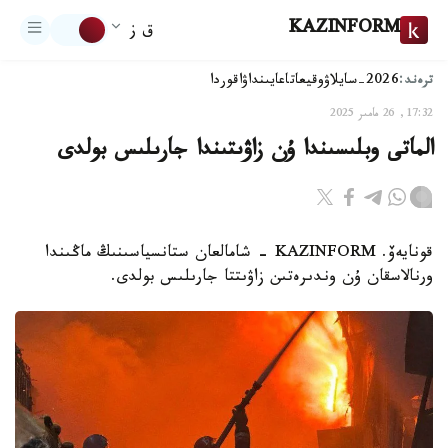
KAZINFORM
ق ز
ترەند:
2026-سايلاۋ
وقيعا
تاعايىنداۋ
اقوردا
17:32, 26 مامىر 2025
الماتى وبلىسىندا ۇن زاۋىتىندا جارىلىس بولدى
قونايەۆ. KAZINFORM - شامالعان ستانسياسىنىڭ ماڭىندا
ورنالاسقان ۇن وندىرەتىن زاۋىتتا جارىلىس بولدى.