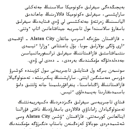
بەيجىڭدەگى سيفرلىق ەكونوميكا سالاسىنىڭ جەتەكشى
ساراپشىسى، سيفرلىق ەكونوميكا قالالارىنىڭ جاھاندىق
اليانسىنىڭ زەرتتەۋ جەتەكشىسى لي ۆەي قىتايدىڭ سيفرلىق
باسقارۋ سالاسىندا مول تاجىريبە جيناقتاعانىن اتاپ ءوتتى.
- قازاقستان جۇزەگە اسىرىپ جاتقان Alatau City - اۋقىمدى
ءارى ۇلگى بولارلىق جوبا. بۇل باعىتتاعى ءوزارا ءتيىمدى
ىنتىماقتاستىق قازاقستاننىڭ سيفرلىق ترانسفورماتسياسىن
جەدەلدەتۋگە مۇمكىندىك بەرەدى، - دەدى لي ۆەي.
سونىمەن بىرگە ول قىتايلىق تاجىريبەنى سول كۇيىندە كوشىرۋ
دۇرىس ەمەستىگىن ايتتى. ساراپشىنىڭ پىكىرىنشە، تەحنولوگيالار
قازاقستاننىڭ زاڭناماسىنا، ينفراقۇرىلىمىنا جانە ۇلتتىق دامۋ
باسىمدىقتارىنا بەيىمدەلۋى ءتيىس.
قىتاي تاجىريبەسى سيفرلىق ەگىزدەردىڭ ەكسپەريمەنتتىك
تەحنولوگيادان زاماناۋي قالالاردى باسقارۋدىڭ ناقتى قۇرالىنا
اينالعانىن كورسەتتى. قازاقستان ءۇشىن Alatau City وسى
شەشىمدەردى جوبالاۋ كەزەڭىنەن باستاپ ەنگىزۋگە مۇمكىندىك