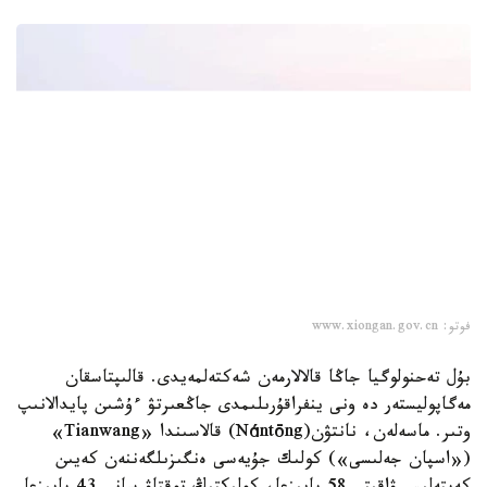
فوتو: www.xiongan.gov.cn
بۇل تەحنولوگيا جاڭا قالالارمەن شەكتەلمەيدى. قالىپتاسقان
مەگاپوليستەر دە ونى ينفراقۇرىلىمدى جاڭعىرتۋ ءۇشىن پايدالانىپ
وتىر. ماسەلەن، نانتۋن(Nántōng) قالاسىندا «Tianwang»
(«اسپان جەلىسى») كولىك جۇيەسى ەنگىزىلگەننەن كەيىن