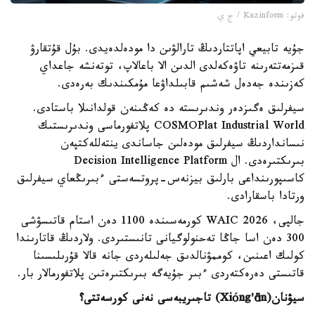
فوتو: Kazinform / ج ي
جۇيە تابيعي اپاتتاردىڭ تارالۋىن دا مودەلدەيدى. بۇل قۇتقارۋ
قىزمەتتەرىنە تاۋەكەلدى الدىن الا باعالاپ، توتەنشە جاعداي
كەزىندە جەدەل شەشىم قابىلداۋعا مۇمكىندىك بەرەدى.
سيفرلىق ەگىزدەر وندىرىستە دە كەڭىنەن قولدانىلا باستادى.
COSMOPlat Industrial World پلاتفورماسى وندىرىستىك
نىسانداردىڭ سيفرلىق مودەلىن جاساندى ينتەللەكتپەن
بىرىكتىرەدى. ال Decision Intelligence Platform
كاسىپورىنداعى بارلىق بيزنەس-پروتسەستى ءبىرىڭعاي سيفرلىق
ورتادا باسقارادى.
جالپى، WAIC 2026 كورمەسىندە 1100 دەن استام قاتىسۋشى
300 دەن اسا جاڭا تەحنولوگيانى تانىستىردى. ولاردىڭ قاتارىندا
كولىك اعىنىن، كوممۋنالدىق جەلىلەردى جانە قالا قۇرىلىسىنا
قاتىستى دەرەكتەردى ءبىر جۇيەگە بىرىكتىرەتىن پلاتفورمالار بار.
سيۋنان(
ng'ān
ó
Xi
) تاجىريبەسى نەنى كورسەتتى؟