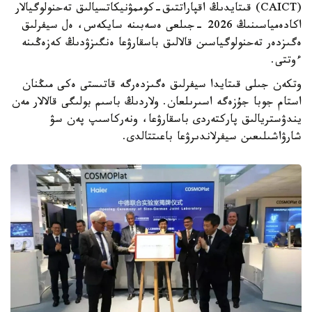
(CAICT) قىتايدىڭ اقپاراتتىق-كوممۋنيكاتسيالىق تەحنولوگيالار
اكادەمياسىنىڭ 2026 -جىلعى ەسەبىنە سايكەس، ەل سيفرلىق
ەگىزدەر تەحنولوگياسىن قالالىق باسقارۋعا ەنگىزۋدىڭ كەزەڭىنە
ءوتتى.
وتكەن جىلى قىتايدا سيفرلىق ەگىزدەرگە قاتىستى ەكى مىڭنان
استام جوبا جۇزەگە اسىرىلعان. ولاردىڭ باسىم بولىگى قالالار مەن
يندۋستريالىق پاركتەردى باسقارۋعا، ونەركاسىپ پەن سۋ
شارۋاشىلىعىن سيفرلاندىرۋعا باعىتتالدى.