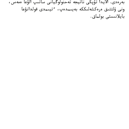
بەرەدى. الايدا تۇپكى ناتيجە تەحنولوگيانى ساتىپ الۋعا ەمەس،
ونى ۇلتتىق ەرەكشەلىككە بەيىمدەپ، ءتيىمدى قولدانۋعا
بايلانىستى بولماق.
اۆتور
ءمولدىر سنادين
الماتى وبلىسى
ايماق
بەيسەن سۇلتان
اۆتور
11:40, 28 شىلدە 2026
الماتى وبلىسى تۋريزمنىڭ جاڭا ورتالىعىنا اينالۋعا
جاقىن