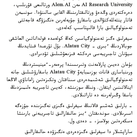
AI Research University مەن Alem.AI ورتالىعى قۇرىلىپ،
دەرەكتەردى وڭدەۋ ورتالىقتارىنىڭ القابى سالىنۋدا. سونىمەن
قاتار ينتەللەكتۋالدى باسقارۋ جۇيەلەرىن ەنگىزۋگە قاجەتتى
تەحنولوگيالىق بازا قالىپتاسىپ كەلەدى.
سيفرلىق ەگىز تەحنولوگياسىن كەڭ كولەمدە قولداناتىن العاشقى
جوبالاردىڭ ءبىرى - Alatau City. بۇل تۇرعىدا قىتايدىڭ
سيۋنان تاجىريبەسى ەرەكشە قىزىعۋشىلىق تۋدىرادى.
بۇعان دەيىن پارلامەنت وتىرىسىندا پرەمەر-ءمينيستردىڭ
ورىنباسارى قانات بوزىمبايەۆ Alatau City باسقارۋشىلىق جانە
تەحنولوگيالىق شەشىمدەردى سىناقتان وتكىزەتىن زاماناۋي الاڭعا
اينالاتىنىن ايتقان. ونىڭ سوزىنشە، كەيىن تاجىريبە ەلىمىزدىڭ
باسقا وڭىرلەرىنە دە تاراتىلادى.
- بارلىق شەشىم قالانىڭ سيفرلىق ەگىزى نەگىزىندە جۇزەگە
اسىرىلادى. سوندىقتان ءبىز حالىقارالىق تاجىريبەنى بارىنشا
ەسكەرەتىن بولامىز، - دەدى ول.
ساراپشىلار دا سيفرلىق ەگىزدەردى ەنگىزۋدە حالىقارالىق