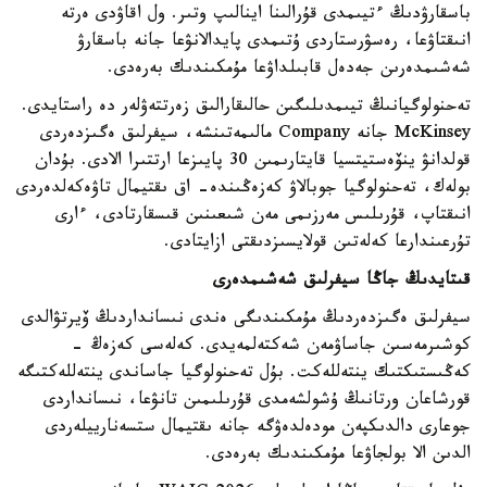
باسقارۋدىڭ ءتيىمدى قۇرالىنا اينالىپ وتىر. ول اقاۋدى ەرتە
انىقتاۋعا، رەسۋرستاردى ۇتىمدى پايدالانۋعا جانە باسقارۋ
شەشىمدەرىن جەدەل قابىلداۋعا مۇمكىندىك بەرەدى.
تەحنولوگيانىڭ تيىمدىلىگىن حالىقارالىق زەرتتەۋلەر دە راستايدى.
McKinsey جانە Company مالىمەتىنشە، سيفرلىق ەگىزدەردى
قولدانۋ ينۆەستيتسيا قايتارىمىن 30 پايىزعا ارتتىرا الادى. بۇدان
بولەك، تەحنولوگيا جوبالاۋ كەزەڭىندە- اق ىقتيمال تاۋەكەلدەردى
انىقتاپ، قۇرىلىس مەرزىمى مەن شىعىنىن قىسقارتادى، ءارى
تۇرعىندارعا كەلەتىن قولايسىزدىقتى ازايتادى.
قىتايدىڭ جاڭا سيفرلىق شەشىمدەرى
سيفرلىق ەگىزدەردىڭ مۇمكىندىگى ەندى نىسانداردىڭ ۆيرتۋالدى
كوشىرمەسىن جاساۋمەن شەكتەلمەيدى. كەلەسى كەزەڭ -
كەڭىستىكتىك ينتەللەكت. بۇل تەحنولوگيا جاساندى ينتەللەكتىگە
قورشاعان ورتانىڭ ۇشولشەمدى قۇرىلىمىن تانۋعا، نىسانداردى
جوعارى دالدىكپەن مودەلدەۋگە جانە ىقتيمال ستسەنارييلەردى
الدىن الا بولجاۋعا مۇمكىندىك بەرەدى.