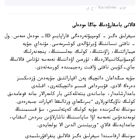
فوتو: Kazinform / ج ي
قالانى باسقارۋدىڭ جاڭا مودەلى
سيفرلىق ەگىز - كومپيۋتەردەگى قاراپايىم 3D- مودەل ەمەس. ول
- ناقتى نىساننىڭ ۆيرتۋالدى كوشىرمەسى. مۇنداي جۇيە
عيماراتتىڭ، زاۋىتتىڭ، كولىك جەلىسىنىڭ، ينجەنەرلىك
كوممۋنيكاتسيالاردىڭ، تۇرعىن اۋداننىڭ نەمەسە تۇتاس قالانىڭ
جاي-كۇيىن ناقتى ۋاقىت رەجيمىندە كورسەتەدى.
جۇيە مىڭداعان داتچيك پەن اقپاراتتىق جۇيەدەن ۇزدىكسىز
دەرەك الادى. قۇبىرداعى قىسىم داتچيكتەرى، اقىلدى
باعدارشامدار، جاساندى ينتەللەكتى بار كامەرالار جانە قوعامدىق
كولىك ناۆيگاتورلارى ءبىرىڭعاي ورتالىققا اقپارات جىبەرەدى.
سونىڭ نەگىزىندە جۇيە كولىك كەپتەلىسىن، سۋ قىسىمىنىڭ
تومەندەۋىن نەمەسە اۋا ساپاسىنىڭ ناشارلاۋىن بىردەن انىقتاپ،
جاعدايدىڭ قالاي ءوربيتىنىن الدىن الا بولجايدى.
سونىڭ ارقاسىندا سيفرلىق ەگىز قالالىق ينفراقۇرىلىمدى