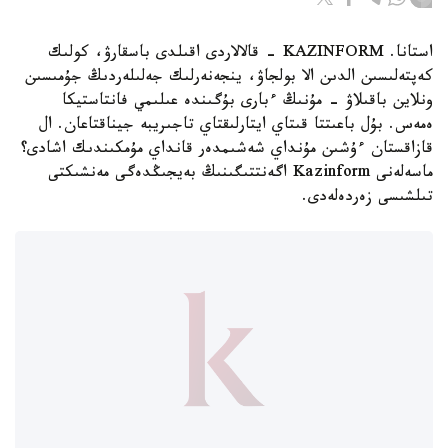
استانا. KAZINFORM - قالالاردى اقىلدى باسقارۋ، كولىك
كەپتەلىسىن الدىن الا بولجاۋ، ينجەنەرلىك جەلىلەردىڭ جۇمىسىن
ونلاين باقىلاۋ - مۇنىڭ ءبارى بۇگىندە عىلىمي فانتاستيكا
ەمەس. بۇل باعىتتا قىتاي ايتارلىقتاي تاجىريبە جيناقتاعان. ال
قازاقستان ءۇشىن مۇنداي شەشىمدەر قانداي مۇمكىندىك اشادى؟
ماسەلەنى Kazinform اگەنتتىگىنىڭ بەيجىڭدەگى مەنشىكتى
تىلشىسى زەردەلەدى.