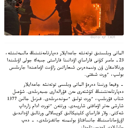
Фото: ҚР ТЖМ
الماتى وبلىستىق توتەنشە جاعدايلار دەپارتامەنتىنىڭ مالىمەتىنشە،
23- مامىر كۇنى قاراساي اۋدانىنا قاراستى جىبەك جولى اۋىلىندا
ورنالاسقان ۇن ونىمدەرىن شىعاراتىن زاۋىت اۋماعىندا جارىلىس
بولىپ، ءورت شىقتى.
- وقيعا ورنىنا دەرەۋ الماتى وبلىسى توتەنشە جاعدايلار
دەپارتامەنتىنىڭ كۇشتەرى مەن قۇرالدارى جىبەرىلدى. شۇعىل
شتاب قۇرىلىپ، ءورت تولىق ءسوندىرىلدى. قىزىل جالىن 1377
شارشى مەتر اۋماقتى شارپىدى. ورتتەن ءتورت ادام زارداپ
شەكتى. ولار قاراساي كلينيكالىق كوپسالالى ورتالىق اۋداندىق
اۋرۋحاناسىنىڭ جانساقتاۋ بولىمىنە جاتقىزىلدى، - دەپ