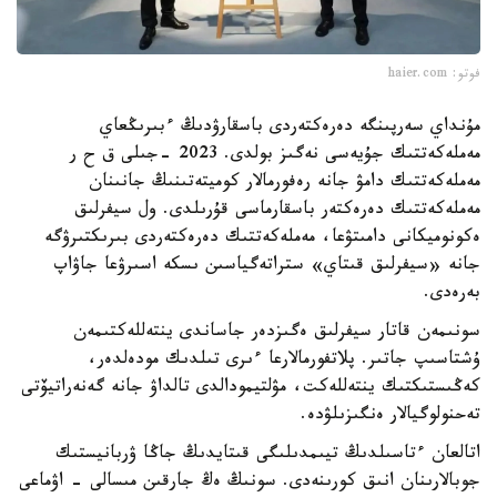
فوتو: haier.com
مۇنداي سەرپىنگە دەرەكتەردى باسقارۋدىڭ ءبىرىڭعاي
مەملەكەتتىك جۇيەسى نەگىز بولدى. 2023 -جىلى ق ح ر
مەملەكەتتىك دامۋ جانە رەفورمالار كوميتەتىنىڭ جانىنان
مەملەكەتتىك دەرەكتەر باسقارماسى قۇرىلدى. ول سيفرلىق
ەكونوميكانى دامىتۋعا، مەملەكەتتىك دەرەكتەردى بىرىكتىرۋگە
جانە «سيفرلىق قىتاي» ستراتەگياسىن ىسكە اسىرۋعا جاۋاپ
بەرەدى.
سونىمەن قاتار سيفرلىق ەگىزدەر جاساندى ينتەللەكتىمەن
ۇشتاسىپ جاتىر. پلاتفورمالارعا ءىرى تىلدىك مودەلدەر،
كەڭىستىكتىك ينتەللەكت، مۋلتيمودالدى تالداۋ جانە گەنەراتيۆتى
تەحنولوگيالار ەنگىزىلۋدە.
اتالعان ءتاسىلدىڭ تيىمدىلىگى قىتايدىڭ جاڭا ۋربانيستىك
جوبالارىنان انىق كورىنەدى. سونىڭ ەڭ جارقىن مىسالى - اۋماعى