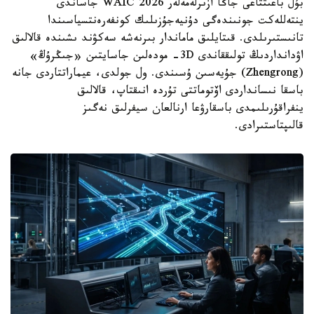
بۇل باعىتتاعى جاڭا ازىرلەمەلەر WAIC 2026 جاساندى
ينتەللەكت جونىندەگى دۇنيەجۇزىلىك كونفەرەنتسياسىندا
تانىستىرىلدى. قىتايلىق ماماندار بىرنەشە سەكۋند ىشىندە قالالىق
اۋدانداردىڭ تولىققاندى 3D- مودەلىن جاسايتىن «جىڭرۇڭ»
(Zhengrong) جۇيەسىن ۇسىندى. ول جولدى، عيماراتتاردى جانە
باسقا نىسانداردى اۆتوماتتى تۇردە انىقتاپ، قالالىق
ينفراقۇرىلىمدى باسقارۋعا ارنالعان سيفرلىق نەگىز
قالىپتاستىرادى.