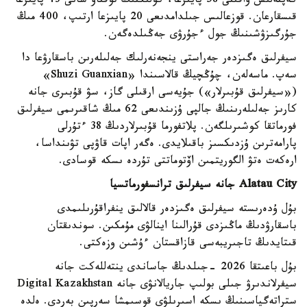
كەپتەلىس ۋاقىتى 58 پايىزعا، كولىكتىڭ توقتاۋ سانى 43 پايىزعا
قىسقارعان. قوزعالىس جىلدامدىعى 20 پايىزعا ارتىپ، 400 مىڭ
جۇرگىزۋشىنىڭ جول ءجۇرۋى جەڭىلدەگەن.
سيفرلىق ەگىزدەر جەراستى ينجەنەرلىك جەلىلەرىن باسقارۋعا دا
سەپ. ماسەلەن، چۇڭچيڭ قالاسىندا «Shuzi Guanxian»
(«سيفرلىق قۇبىرلار») جۇيەسى ارقىلى گاز، سۋ قۇبىرى جانە
كارىز جەلىلەرىنىڭ جالپى ۇزىندىعى 62 مىڭ شاقىرىمى سيفرلىق
فورماتقا كوشىرىلگەن. پلاتفورما قۇبىرلاردىڭ 38 ءتۇرلى
پارامەترىن ۇزدىكسىز باقىلايدى. ەگەر اپات قاۋپى تۋىنداسا،
ارەكەت ەتۋ الگوريتمىن اۆتوماتتى تۇردە ىسكە قوسادى.
Alatau City جانە سيفرلىق ترانسفورماتسيا
بۇل ۇدەرىستە سيفرلىق ەگىزدەر قالالىق ينفراقۇرىلىمدى
باسقارۋدىڭ ماڭىزدى قۇرالىنا اينالۋى مۇمكىن. سوندىقتان
قىتايدىڭ تاجىريبەسى قازاقستان ءۇشىن وزەكتى.
بۇل باعىتقا 2026 -جىلدىڭ جاساندى ينتەللەكت جانە
سيفرلاندىرۋ جىلى بولىپ جاريالانۋى جانە Digital Kazakhstan
ستراتەگياسىنىڭ ىسكە اسىرىلۋى قوسىمشا سەرپىن بەردى. ەلدە