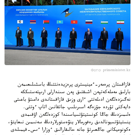
Фото: primeminister.kz
قازاقستان پرەمەر-ءمينيسترى پرەزيدەنتتىڭ باسشىلىعىمەن
بارلىق مەملەكەتپەن اشىقتىق پەن سىندارلى ارىپتەستىككە
نەگىزدەلگەن ادىلەتتى ءارى وزىق قازاقستاندى دامىتۋ باعىتى
دايەكتى تۇردە جۇزەگە اسىرىلىپ جاتقانىن اتاپ ءوتتى.
ەلىمىزدىڭ جاڭا كونستيتۋتسياسىندا كوزدەلگەن اۋقىمدى
ينستيتۋتسيونالدىق رەفورمالار ينۆەستورلاردىڭ سەنىمىن نىعايتۋ،
ەكونوميكانى جاڭعىرتۋ جانە حالىقارالىق ءوزارا ءىس-قيمىلدى