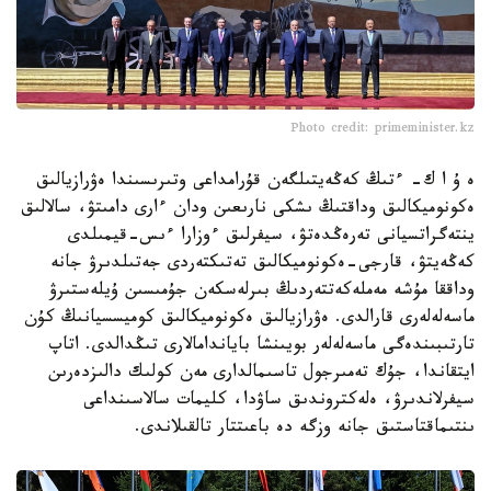
Photo credit: primeminister.kz
ە ۇ ا ك- ءتىڭ كەڭەيتىلگەن قۇرامداعى وتىرىسىندا ەۋرازيالىق
ەكونوميكالىق وداقتىڭ ىشكى نارىعىن ودان ءارى دامىتۋ، سالالىق
ينتەگراتسيانى تەرەڭدەتۋ، سيفرلىق ءوزارا ءىس-قيمىلدى
كەڭەيتۋ، قارجى-ەكونوميكالىق تەتىكتەردى جەتىلدىرۋ جانە
وداققا مۇشە مەملەكەتتەردىڭ بىرلەسكەن جۇمىسىن ۇيلەستىرۋ
ماسەلەلەرى قارالدى. ەۋرازيالىق ەكونوميكالىق كوميسسيانىڭ كۇن
تارتىبىندەگى ماسەلەلەر بويىنشا باياندامالارى تىڭدالدى. اتاپ
ايتقاندا، جۇك تەمىرجول تاسىمالدارى مەن كولىك دالىزدەرىن
سيفرلاندىرۋ، ەلەكتروندىق ساۋدا، كليمات سالاسىنداعى
ىنتىماقتاستىق جانە وزگە دە باعىتتار تالقىلاندى.