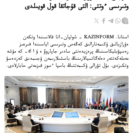
وتىرىسى ءوتتى: التى قۇجاتقا قول قويىلدى
استانا. KAZINFORM - شولپان-اتا قالاسىندا وتكەن
ەۋرازيالىق ۇكىمەتارالىق كەڭەس وتىرىسى اياسىندا قىرعىز
رەسپۋبليكاسىنىڭ پرەزيدەنتى سادىر جاپاروۆ ە ۇ ا ك- كە مۇشە
مەملەكەتتەر دەلەگاتسيالارىنىڭ باسشىلارىمەن ۇجىمدىق كەزدەسۋ
وتكىزدى. بۇل تۋرالى ۇكىمەتتىڭ باسپا ءسوز قىزمەتى حابارلادى.