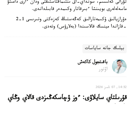
تۋرالى كەلىسىم، سونداي-اق ىنتىماقتاستىقتى ودان ءارى دامىتۋ
ماسەلەلەرى بويىنشا ءبىرقاتار وكىمدەر قابىلداندى.
ەۋرازيالىق ۇكىمەتارالىق كەڭەستىڭ كەزەكتى وتىرىسى 1-2
-قازاندا مينسك قالاسىندا (بەلارۋس) وتەدى.
بيلىك جانە ساياسات
باقىتجول كاكەش
اۆتور
14:52, 07 تامىز 2026
قۇرىلتاي سايلاۋى: ءوز ۋچاسكەڭىزدى قالاي وڭاي
تابۋعا بولادى