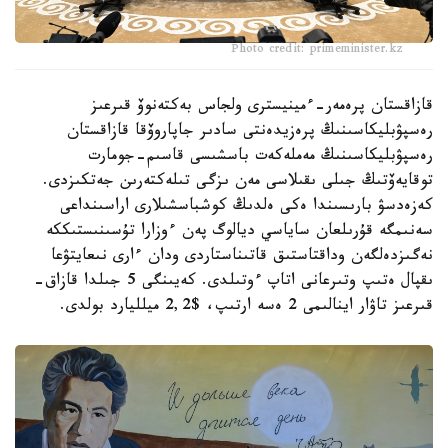
Photo credit: primeminister.kz
قازاقستان پرەمەر-ءمينيسترى ولجاس بەكتەنوۆ قىرعىز
رەسپۋبليكاسىنىڭ پرەزيدەنتى سادىر جاپاروۆقا قازاقستان
رەسپۋبليكاسىنىڭ مەملەكەت باسشىسى قاسىم-جومارت
توقايەۆتىڭ جىلى ىقىلاسى مەن ىزگى تىلەكتەرىن جەتكىزدى.
كەزەدسۋ بارىسىندا ەكى ەلدىڭ كوشباسشىلارى اراسىنداعى
سەنىمگە قۇرىلعان ساياسي ديالوگ پەن ءوزارا تۇسىنىستىككە
نەگىزدەلگەن وداقتاستىق قاتىناستاردى ودان ءارى نىعايتۋعا
ىقپال ەتىپ وتىرعانى اتاپ ءوتىلدى. كەيىنگى 5 جىلدا قازاق-
قىرعىز تاۋار اينالىمى 2 ەسە ارتىپ، $2,2 ميلليارد بولدى.