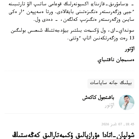
- «سامۇرىق-قازىنا» اكسيونەرلىك قوعامى ساتىپ الۋ تارتىبىنە
ءجيى وزگەرىستەر ەنگىزەتىنى بايقالادى. ورتا ەسەپپەن ءار ەكى
سايىن وزگەرىستەر ەنگىزىپ كەلگەن، - دەدى ول.
سونداي-اق، ول ۇكىمەت بىلتىر بيۋدجەتتىڭ شىعىس بولىگىن
13 رەت وزگەرتكەنىن اتاپ ءوتتى.
اۆتور
ەسىمجان ناقتىباي
بيلىك جانە ساياسات
باقىتجول كاكەش
اۆتور
18:45, 07 تامىز 2026
شولپان-اتادا ەۋرازيالىق ۇكىمەتارالىق كەڭەستىڭ