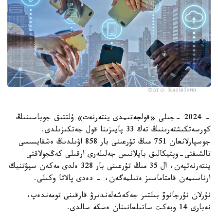
Фото: Kazinform
- 2024 -جىلى «قولجەتىمدى ينتەرنەت» ۇلتتىق جوباسىنىڭ
كورسەتكىشتەرىنىڭ تەك 33 پايىزىنا قول جەتكىزىلدى.
جوسپارلانعان 751 مىڭ تۇرعىنى بار 858 اۋىلدىڭ ەشقايسىسى
تالشىقتى-وپتيكالىق بايلانىس جەلىلەرى ارقىلى كەڭجولاقتى
ينتەرنەتپەن، ال 35 مىڭ تۇرعىنى بار 328 ەلدى مەكەن سپۋتنيك
ارناسىمەن قامتاماسىز ەتىلمەگەن، - دەدى پالاتا وكىلى.
نۇرلان نۇرجانوۆ بىلتىر جەكەشەلەندىرۋ قارقىنى تومەندەپ،
نەبارى 14 وبەكت ساتىلعانىنان ەسكە سالدى.