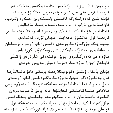
سونىمەن قاتار بيزنەس وكىلدەرىنىڭ سەرىكتەس مەملەكەتتەر
نارىعىنا قۇس ەتى مەن ءسۇت ونىمدەرىن جەتكىزۋ بارىسىندا
تۋىندايتىن كەدەرگىلەرگە قاتىستى وتىنىشتەرىن ەسكەرە وتىرىپ،
قازاقستاندىق تاراپ ە ا ە و مىندەتتەمەلەرىنىڭ ساقتالۋىن
قامتاماسىز ەتۋ ماقساتىندا تاماق ونىمدەرىنىڭ وداققا مۇشە ەلدەر
نارىعىنا قول جەتكىزۋ جاعدايىنا جۇيەلى تۇردە كەشەندى
مونيتورينگ جۇرگىزۋدىڭ ورىندى ەكەنىن اتاپ ءوتتى. تۋىنداعان
ماسەلەلەردى رەتتەۋگە دايەكتى ءارى وبەكتيۆتى كوزقاراس،
ساۋداداعى كەدەرگىلەردى جويۋ جونىندەگى شارالاردى ۋاقتىلى
قابىلداۋ ءوزارا ساۋدانىڭ دامۋىنا ەلەۋلى سەرپىن بەرەدى.
بۇدان باسقا، ۇلتتىق ەكونوميكالاردىڭ ورنىقتى دامۋ ماقساتتارىنا
قول جەتكىزۋدەگى سيفرلاندىرۋدىڭ ماڭىزدىلىعى اتاپ ءوتىلدى.
بيىل مامىر ايىندا استانادا مۇشە مەملەكەتتەردىڭ باسشىلارى وسى
سالاداعى ىنتىماقتاستىقتى نىعايتۋعا جانە وزىق تاجىريبەلەرمەن
الماسۋعا باعىتتالعان ە ا ە و شەڭبەرىندە جاساندى ينتەللەكتىنى
جاۋاپكەرشىلىكپەن دامىتۋ تۋرالى بىرلەسكەن مالىمدەمەگە قول
قويعان بولاتىن. قازاقستاندا سيفرلىق ترانسفورماتسيا ەل دامۋىنىڭ