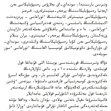
وتىرىس بارىسىندا، سونداي-اق بەلارۋس رەسپۋبليكاسى مەن
ارمەنيا رەسپۋبليكاسىنىڭ پرەمەر-مينيسترلەرى، قىرعىز
رەسپۋبليكاسى مينيسترلەر كابينەتىنىڭ ءتوراعاسى - پرەزيدەنت
اكىمشىلىگىنىڭ باسشىسى، رەسەي فەدەراتسياسى ۇكىمەتىنىڭ
ءتوراعاسى، ەا ە و جانىنداعى باقىلاۋشى مەملەكەتتەر تاراپىنان
وزبەكستان رەسپۋبليكاسىنىڭ پرەمەر-ءمينيسترى، يران يسلام
رەسپۋبليكاسى مەن كۋبا رەسپۋبليكاسىنىڭ وكىلدەرى، سونداي-
اق ەۋرازيالىق ەكونوميكالىق كوميسسيا القاسىنىڭ ءتوراعاسى ءسوز
سويلەدى.
ەۇاك وتىرىسىنىڭ قورىتىندىسى بويىنشا التى قۇجاتقا قول
قويىلدى. ولاردىڭ ىشىندە ە ا ە و- داعى تاۋارلاردىڭ
ەلەكتروندىق ساۋداسى تۋرالى كەلىسىم بار، ونى جۇزەگە اسىرۋ
ەلەكتروندىق كوممەرتسيانى قارقىندى دامىتۋعا، بيزنەس ءۇشىن
مۇمكىندىكتەردى كەڭەيتۋگە جانە قاتىسۋشىلاردىڭ ارىپتەستەر
نارىعىنا قول جەتكىزۋدە اناعۇرلىم قولايلى جاعدايلار
قالىپتاستىرۋعا ىقپال ەتەتىن بولادى. بۇدان باسقا، وداققا مۇشە
مەملەكەتتەردەگى عىلىمي اتاقتار تۋرالى قۇجاتتاردى ءوزارا تانۋ