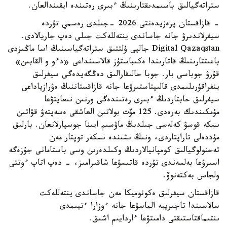
ستراتەگيالىق باسىمدىقتارىنىڭ ءبىرى رەتىندە ايقىندالعان.
- قازاقستان پرەزيدەنتى 2026 -جىلدى رەسمي تۇردە
سيفرلاندىرۋ جانە جاساندى ينتەللەكت جىلى دەپ جاريالادى.
Digital Qazaqstan جالپى ۇلتتىق ستراتەگياسىنىڭ اسا ماڭىزدى
باعىتتارىنىڭ قاتارىندا ەكىباستۇز قالاسىنداعى «دءو و القابىن»
قۇرۋ جوباسى بار. جوبا حالىقارالىق دەڭگەيدەگى سيفرلىق
ينفراقۇرىلىمدى قالىپتاستىرۋعا جانە قازاقستاننىڭ ەۋرازياداعى
سيفرلىق حابتاردىڭ ءبىرى رەتىندەگى ورنىن نىعايتۋعا
مۇمكىندىك بەرەدى. 125 مۆت بولاتىن العاشقى ەسەپتەۋ قۋاتىن
ىسكە قوسۋ كەلەسى جىلدىڭ ماۋسىم ايىنا جوسپارلانعان. بارلىق
مۇددەلى تاراپتاردى، ونىڭ ىشىندە ىسكەر توپتار مەن
تەحنولوگيالىق كومپانيالاردىڭ وكىلدەرىن وسى باستامانى جۇزەگە
اسىرۋعا بەلسەندى تۇردە قاتىسۋعا شاقىرامىز، - دەپ اتاپ ءوتتى
ولجاس بەكتەنوۆ.
قازاقستان سيفرلىق ەكونوميكا مەن جاساندى ينتەللەكت
سالاسىندا تاجىريبە الماسۋعا جانە ءوزارا ءتيىمدى
ىنتىماقتاستىقتى دامىتۋعا ءاردايىم اشىق.