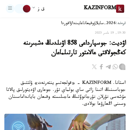
KAZINFORM
ق ز
ترەند:
2026-سايلاۋ
وقيعا
تاعايىنداۋ
اقوردا
19:30, 19 مامىر 2025
اۋديت: جوسپارداعى 858 اۋىلدىڭ ەشبىرىنە
كەڭجولاقتى عالامتور تارتىلماعان
استانا. KAZINFORM - «قولجەتىم ينتەرنەت» ۇلتتىق
جوباسىنىڭ اتىنا زاتى ساي بولماي تۇر. جوعارى اۋديتورلىق پالاتا
مۇشەسى نۇرلان نۇرجانوۆتىڭ ماجىلىستە وقىعان بايانداماسىنان
وسىنى اڭعارۋعا بولادى.