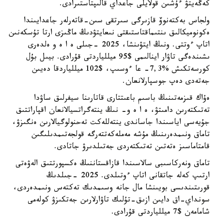
كەڭەيتۋ ءۇشىن قولايلى جاعداي قالىپتاستىرادى.
ولجاس بەكتەنوۆ قازىرگى سىرتقى سىن-قاتەرلەر جاعدايىندا
ەكونوميكالىق ىنتىماقتاستىقتى نىعايتۋدىڭ ماڭىزى ارتا تۇسكەنىن
اتاپ ءوتتى. ونىڭ ايتۋىنشا، 2025 -جىلى ە ا ە و ەلدەرى
ىشىندەگى تاۋار اينالىمى $95 ميللياردتى قۇرادى. بيىل بۇل
كورسەتكىش %7,3- عا ءوسىپ، $102 ميللياردقا دەيىن
جەتەدى دەپ جوسپارلانعان.
ەۇاك قىزمەتىنىڭ باسىم باعىتتارى قاتارىنا سيفرلىق ساۋدا
تەتىكتەرىن دامىتۋ، ە ا ە و- نىڭ ينتەگراتسيالانعان اقپاراتتىق
جۇيەسى اياسىندا جاساندى ينتەللەكت تەحنولوگيالارىن ەنگىزۋ،
تاماق ونىمدەرىنىڭ مۇشە مەملەكەتتەرگە قولجەتىمدىلىگىن
قامتاماسىز ەتەتىن تەتىكتەردى جەتىلدىرۋ جاتادى.
تاماق ونەركاسىبى سالاسىندا قازاقستاننىڭ ەكسپورتتىق الەۋەتى
ارتىپ كەلە جاتقانى اتاپ ءوتىلدى. 2025 -جىلدىڭ
قورىتىندىسى بويىنشا مال جانە وسىمدىك تەكتەس ونىمدەردى،
سونداي-اق دايىن ازىق-تۇلىك تاۋارلارىن جەتكىزۋ كولەمى
شامامەن $7 ميللياردتى قۇرادى.