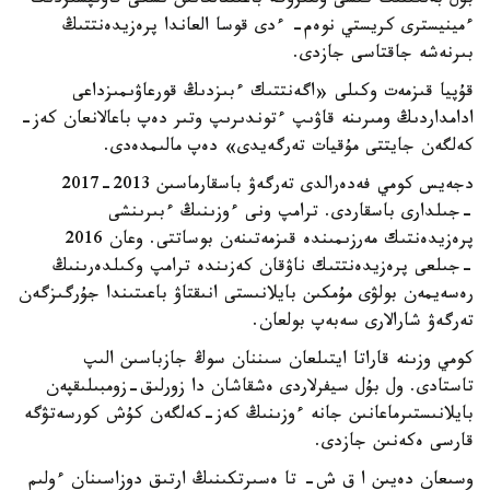
بۇل بەلگىنىڭ كىسى ولتىرۋگە باعىتتالعانىن ىشكى قاۋىپسىزدىك
ءمينيسترى كريستي نوەم- ءدى قوسا العاندا پرەزيدەنتتىڭ
بىرنەشە جاقتاسى جازدى.
قۇپيا قىزمەت وكىلى «اگەنتتىك ءبىزدىڭ قورعاۋىمىزداعى
ادامداردىڭ ومىرىنە قاۋىپ ءتوندىرىپ وتىر دەپ باعالانعان كەز-
كەلگەن جايتتى مۇقيات تەرگەيدى» دەپ مالىمدەدى.
دجەيس كومي فەدەرالدى تەرگەۋ باسقارماسىن 2013-2017
-جىلدارى باسقاردى. ترامپ ونى ءوزىنىڭ ءبىرىنشى
پرەزيدەنتىك مەرزىمىندە قىزمەتىنەن بوساتتى. وعان 2016
-جىلعى پرەزيدەنتتىك ناۋقان كەزىندە ترامپ وكىلدەرىنىڭ
رەسەيمەن بولۋى مۇمكىن بايلانىستى انىقتاۋ باعىتىندا جۇرگىزگەن
تەرگەۋ شارالارى سەبەپ بولعان.
كومي وزىنە قاراتا ايتىلعان سىننان سوڭ جازباسىن الىپ
تاستادى. ول بۇل سيفرلاردى ەشقاشان دا زورلىق-زومبىلىقپەن
بايلانىستىرماعانىن جانە ءوزىنىڭ كەز-كەلگەن كۇش كورسەتۋگە
قارسى ەكەنىن جازدى.
وسىعان دەيىن ا ق ش- تا ەسىرتكىنىڭ ارتىق دوزاسىنان ءولىم