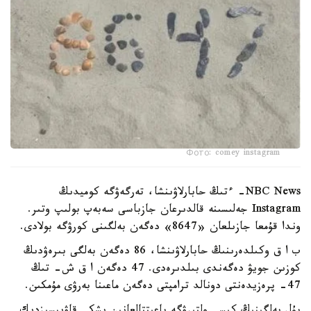
Фото: comey instagram
NBC News- ءتىڭ حابارلاۋىنشا، تەرگەۋگە كوميدىڭ
Instagram جەلىسىنە قالدىرعان جازباسى سەبەپ بولىپ وتىر.
وندا قۇمعا جازىلعان «8647» دەگەن بەلگىنى كورۋگە بولادى.
ب ا ق وكىلدەرىنىڭ حابارلاۋىنشا، 86 دەگەن بەلگى بىرەۋدىڭ
كوزىن جويۋ دەگەندى بىلدىرەدى. 47 دەگەن ا ق ش- تىڭ
47- پرەزيدەنتى دونالد ترامپتى دەگەن ماعىنا بەرۋى مۇمكىن.