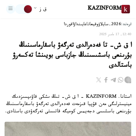
KAZINFORM
ق ز
ترەند:
2026-سايلاۋ
وقيعا
تاعايىنداۋ
اقوردا
12:40, 17 مامىر 2025
ا ق ش- تا فەدەرالدى تەرگەۋ باسقارماسىنىڭ
بۇرىنعى باسشىسىنىڭ جازباسى بويىنشا تەكسەرۋ
باستالدى
استانا. KAZINFORM - ا ق ش- تىڭ ىشكى قاۋىپسىزدىك
مينيسترلىگى مەن قۇپيا قىزمەت فەدەرالدى تەرگەۋ باسقارماسىنىڭ
بۇرىنعى باسشىسى دجەيمس كوميگە قاتىستى تەرگەۋدى باستادى.