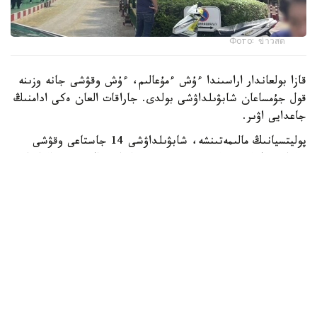
Фото: ข่าวสด
قازا بولعاندار اراسىندا ءۇش ءمۇعالىم، ءۇش وقۋشى جانە وزىنە
قول جۇمساعان شابۋىلداۋشى بولدى. جاراقات العان ەكى ادامنىڭ
جاعدايى اۋىر.
پوليتسيانىڭ مالىمەتىنشە، شابۋىلداۋشى 14 جاستاعى وقۋشى
بولعان. ول كەم دەگەندە 26 رەت وق اتقان، ال تۇتقىندالعاننان
كەيىن ودان تاعى 34 وق تابىلعان. الدىن الا مالىمەت بويىنشا،
تاپانشا ونىڭ اتاسىنا تيەسىلى بولعان.
پوليتسيا سونىمەن قاتار شابۋىلداۋشى مەكتەپ اۋماعىندا وق
اتپاس بۇرىن اتا-اجەسىن ۇيىندە اتىپ ولتىرگەن دەپ شامالاپ
وتىر.
Reuters مالىمەتىنشە، بۇل تايلاندتا 2022 -جىلدان بەرگى ەڭ
ءىرى جاپپاي قىرعىن.