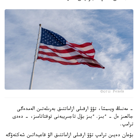
Фото: Pexels
- مەنىڭ ويىمشا، تۋۋ ارقىلى ازاماتتىق بەرىلەتىن الەمدەگى
جالعىز ەل - ءبىز. ءبىز بۇل تاجىريبەنى توقتاتامىز، - دەدى
ترامپ.
بۇعان دەيىن ترامپ تۋۋ ارقىلى ازاماتتىق الۋ قاعيداتىن شەكتەۋگە