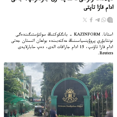
ادام قازا تاپتى
استانا. KAZINFORM - بانگكوكتىڭ سولتۇستىگىندەگى
نونتابۋري پروۆينسياسىنىڭ مەكتەبىندە بولعان اتىستان جەتى
ادام قازا تاۋىپ، 15 ادام جاراقات الدى، دەپ حابارلايدى
Reuters.