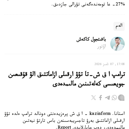
%27- عا تومەندەگەنى تۋرالى جازدىق.
الەم
باقىتجول كاكەش
اۆتور
17:08, 07 تامىز 2026
ترامپ ا ق ش-تا تۋۋ ارقىلى ازاماتتىق الۋ قۇقىعىن
جويعىسى كەلەتىنىن مالىمدەدى
استانا. kazinform - ا ق ش پرەزيدەنتى دونالد ترامپ ەلدە تۋۋ
ارقىلى ازاماتتىق بەرۋ تاجىريبەسىنەن باس تارتۋ نيەتىن
مالىمدەدى، دەپ حابارلايدى Report.