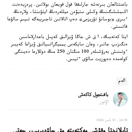
باعىتتالعان بىرنەشە جارلىققا قول قويعان بولاتىن. پرەزيدەنت
اكىمشىلىگىنىڭ وكىلى ستيۆەن ميللەردىڭ ايتۋىنشا، ولاردىڭ
ءبىرى «بوسانۋ تۋريزمى» دەپ اتالاتىن تاجىريبەگە تىيىم سالۋعا
قاتىستى.
ايتا كەتەيىك، ا ق ش جاڭا ۆيزالىق كەپىل باعدارلاماسىن
ەنگىزىپ جاتىر، وعان سايكەس يمميگراتسيالىق ۆيزاعا كەيبىر
ءوتىنىش بەرۋشىلەر 100 مىڭنان 250 مىڭ دوللارعا دەيىنگى
كولەمدە دەپوزيت سالۋى ءتيىس.
الەم
باقىتجول كاكەش
اۆتور
16:30, 07 تامىز 2026
تايلاندتا وقۋشى مەكتەپتە وق جاۋدىرىپ، جەتى