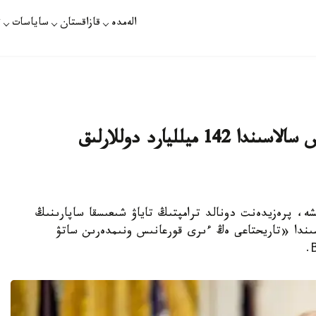
الەمدە
قازاقستان
ساياسات
ت
ا ق ش پەن ساۋد ارابياسى قورعانىس سالاسىندا 142 ميلليارد دوللارلىق
 مالىمدەۋىنشە، پرەزيدەنت دونالد ترامپتىڭ تاياۋ شىعىسقا ساپارىنىڭ
ىندا «تاريحتاعى ەڭ ءىرى قورعانىس ونىمدەرىن ساتۋ