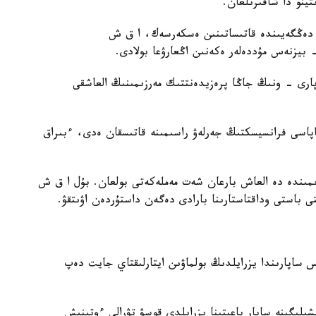
ينو دا شاقىرىلعان.
وز دەڭگەيىندە قاتىساتىنىن ەسكەرسەك، ا ق ش
بيزنەس مۇددەلەر ەكەنىن اڭعارۋعا بولادى.
پارى - ونىڭ جاڭا پرەزيدەنتتىك مەرزىمىنىڭ العاشقى
پاپاسى فرانسيسكتىڭ جەرلەۋ راسىمىنە قاتىسقان ەدى، ءبىراق
زىمىندە دە العاش بارعان شەت مەملەكەتى بولعان. بۇل ا ق ش
ى باستى وداقتاستارىنا بارادى دەگەن داستۇردەن اۋىتقۋ.
ىس ساپارىندا يزرايلدىڭ بولماۋىن ايتارلىقتاي جايت دەپ
ىلىگىنە ساپار باعىتىنا يزرايلدى قوسۋ تۋرالى ءوتىنىش