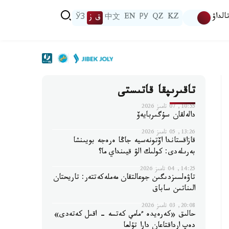
الداۋ
KZ
QZ
РУ
EN
中文
ق ز
ЎЗ
تاقىرىپقا قاتىستى
10:55, 07 تامىز 2026
دالەلقان سۇگىربايەۆ
13:26, 05 تامىز 2026
قازاقستاندا اۆتونەسيە جاڭا ەرەجە بويىنشا
بەرىلەدى: كولىك الۋ قيىنداي ما؟
14:25, 04 تامىز 2026
تاۋەلسىزدىگىن جوعالتقان مەملەكەتتەر: تاريحتان
الىناتىن ساباق
20:08, 03 تامىز 2026
حالىق «كەرەيدە ءمامي كەتسە - اقىل كەتەدى»
دەپ ارداقتاعان دارا تۇلعا