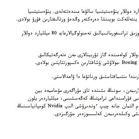
ندا، ساۋد ارابياسى ا ق ش- قا 600 ميلليارد دوللار ينۆەستيتسيا سالۋعا مىندەتتەلدى. ينۆەستيتسيا
تەللەكت بويىنشا دەرەكتەر وڭدەۋ ورتالىقتارىن قۇرۋ بولادى.
امەريكالىق تەحنولوگيالىق كومپانيالار ەكى ەلدەگى «وزىق ترانسفورماتسيالىق تەحنولوگيالارعا» 80 ميلليارد دوللار
ساۋد ارابياسىنا 14,2 ميلليارد دوللار كولەمىندە گاز تۋربينالارى مەن ەنەرگەتيكالىق
ندا ىنتىماقتاستىق ورناتۋعا دا ۋاعدالاستى.
ارىمەن، سونىڭ ىشىندە تاق مۇراگەرى مۇحاممەد بين
ى قۇرامىنداعى ترامپتىڭ كەڭەسشىسى، ميللياردەر يلون
ماسك، OpenAI كومپانياسىنىڭ باس ديرەكتورى سەم التمان جانە چيپ ءوندىرۋشى الىپ Nvidia كومپانياسىنىڭ
ى وكىلدەرىمەن كەلىسسوزدەر جۇرگىزدى.