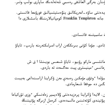
ۋىنان بەرگى العاشقى رەسمي شەتەلدىك ساپارى بولىپ وتىر.
ەنتى ساۋد-امەريكالىق ينۆەستيتسيالىق فورۋمعا قاتىستى.
فورۋمعا Citigroup ،IBM ،Qualcomm ،Alphabet جانە Franklin Templeton كومپانيالارىنىڭ باسشىلارى دا
سامميتىنە قاتىسادى.
دى. جۇما كۇنى بىرىككەن اراب امىرلىكتەرىنە بارىپ، تاياۋ
حاتشىسى ماركو رۋبيو، تاياۋ شىعىس بويىنشا ا ق ش
رعانىس ءمينيسترى پيت حەگسەت تە باردى.
بەيسەنبىدە ىستامبۇلدا ءوتۋى مۇمكىن رەسەي مەن ۋكراينا اراسىنداعى بەيبىت
گىن دە جوققا شىعارمادى.
لايدا ۋكراينا پرەزيدەنتى ۆلاديمير زەلەنسكي ءوزى تۇركياعا
پۋتيندى كۇتەتىنىن مالىمدەدى. كرەمل ازىرگە پۋتيننىڭ