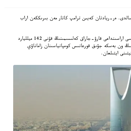
الدى. ەر-ريادتان كەيىن ترامپ كاتار مەن بىرىككەن اراب
اق ءۇيدىڭ مالىمدەمەسىندە ا ق ش پەن ساۋد ارابياسى اراسىنداعى قارۋ-جاراق كەلىسىمىنىڭ قۇنى 142 ميلليارد
تىڭ ون بەسكە جۋىق قورعانىس كومپانياسىنان زاماناۋي
تىنى ايتىلعان.