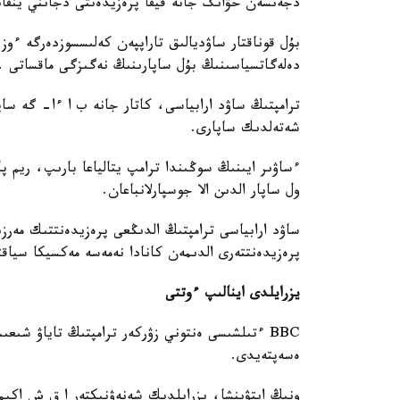
دجەنسەن حۋانگ جانە فيفا پرەزيدەنتى دجانني ينفانت
بۇل قوناقتار ساۋديالىق تاراپپەن كەلىسسوزدەرگە ء
دەلەگاتسياسىنىڭ بۇل ساپارىنىڭ نەگىزگى ماقساتى - 
ترامپتىڭ ساۋد ارابياسى، كاتار جانە ب ا ءا- گە سا
شەتەلدىك ساپارى.
ءساۋىر ايىنىڭ سوڭىندا ترامپ يتالياعا بارىپ، ريم 
ول ساپار الدىن الا جوسپارلانباعان.
ساۋد ارابياسى ترامپتىڭ الدىڭعى پرەزيدەنتتىك مەر
پرەزيدەنتتەرى الدىمەن كانادا نەمەسە مەكسيكا سياقت
يزرايلدى اينالىپ ءوتتى
BBC ءتىلشىسى ەنتوني زۋركەر ترامپتىڭ تاياۋ شىع
ەسەپتەيدى.
ونىڭ ايتۋىنشا، يزرايلدىك شەنەۋنىكتەر ا ق ش اكىمش