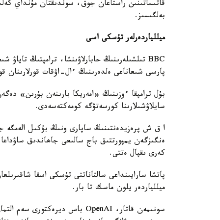
قاتىساتىنىن راستاعان جوق، سوندىقتان مۇنداي كەلىس
بەلگىسىز.
ميللياردەرلەر تۇسكى اسى
BBC تىلشىلەرىنىڭ حابارلاۋىنشا، ترامپتىڭ تايا
پارسى شىعاناعى ەلدەرىنىڭ ءال-اۋقات قورلارىنان قوس
بۇل ترامپقا ءوزىنىڭ «امەريكا بارىنەن بۇرىن» دەگە
سايلاۋشىلارىنا كورسەتۋگە كومەكتەسەدى.
ا ق ش پرەزيدەنتىنىڭ ساپارى ونىڭ بۇكىل الەمگە جا
ەنگىزگەن يمپورتتىق باج سالىعى جاھاندىق ساۋداعا 
كەرى ىقپال ەتتى.
ميللياردەر يلون ماسك تا بار.