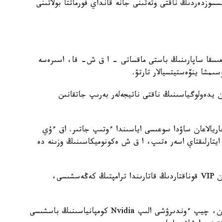
سوزدەردىڭ ناقتى وتەتىنى جانە قانداي فورماتتا بولاتىنى
ۋ شىعىسقا ساپارىنىڭ باستى ماقساتى – ا ق ش- قا، اسىرەسە
ىمشا ينۆەستيتسيالار تارتۋ.
ن يدەولوگياسىنىڭ ناقتى ناتيجەلەر بەرىپ جاتقانىن
ريالاعان ساۋدا سوعىسى اياسىندا ءوتىپ جاتىر. اق ءۇي
ايتارلىقتاي اسەر ەتىپ، ا ق ش ەكونوميكاسىنىڭ وزىنە دە
پاتشا سارايىنداعى سالتاناتتى تۇسكى اسقا شاقىرىلعان VIP قوناقتاردىڭ قاتارىندا ترامپتىڭ كەڭەسشىسى،
سونىمەن قاتار، OpenAI باس ديرەكتورى سەم التمان، چيپ ءوندىرۋشى الىپ Nvidia كومپانياسىنىڭ باسشىسى