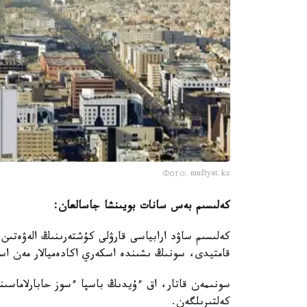
Фото: muftyat.kz
كەلىسىم بەس سانات بويىنشا جاسالعان:
كەلىسىم ساۋد ارابياسى قارۋلى كۇشتەرىنىڭ الەۋەتىن ا
قامتيدى، سونىڭ ىشىندە اسكەري اكادەميالار مەن اسك
سونىمەن قاتار، اق ءۇيدىڭ باسپا ءسوز حابارلاماسى
كەلتىرىلگەن.