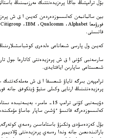
بۇل ترامپتىڭ جاڭا پرەزيدەنتتىك مەرزىمىنىڭ باستال
بين سالمانمەن كەلىسسوزدەردەن كەيىن ا ق ش پرەزيد
قاتىستى.
كەيىن ول پارسى شىعاناعى ەلدەرى كوشباسشىلارىنىڭ 
سارسەنبى كۇنى ا ق ش پرەزيدەنتى كاتارعا جول تارتا
شىعىستاعى ساپارىن اياقتايدى.
ترامپپەن بىرگە تاياۋ شىعىسقا ا ق ش مەملەكەتتىك 
پرەزيدەنتىنىڭ ارنايى وكىلى ستيۆ ۋيتكوفف جانە قو
دۇيسەنبى كۇنى ترامپ 15- مامىر، 
كەلىسسوزدەرگە قاتىسۋ ءۇشىن ساپار جاساۋ مۇمكىندى
بۇل كەزدەسۋدى وتكىزۋ باستاماسىن رەسەي كوتەرگەن. ا
باراتىندىعىن جانە وندا رەسەي پرەزيدەنتى ۆلاديمير 