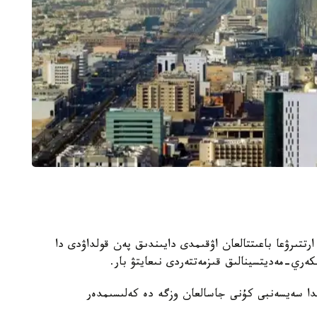
رتتىرۋعا باعىتتالعان اۋقىمدى دايىندىق پەن قولداۋدى دا
ەري-مەديتسينالىق قىزمەتتەردى نىعايتۋ بار.
ندا سەيسەنبى كۇنى جاسالعان وزگە دە كەلىسىمدەر