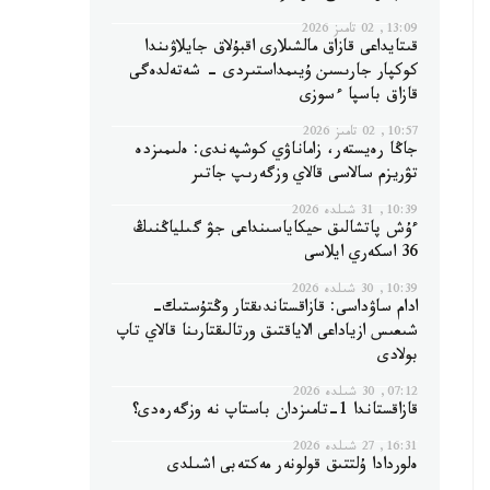
13:09, 02 تامىز 2026
قىتايداعى قازاق مالشىلارى اقبۇلاق جايلاۋىندا
كوكپار جارىسىن ۇيىمداستىردى - شەتەلدەگى
قازاق باسپا ءسوزى
10:57, 02 تامىز 2026
جاڭا رەيستەر، زاماناۋي كوشپەندى: ەلىمىزدە
تۋريزم سالاسى قالاي وزگەرىپ جاتىر
10:39, 31 شىلدە 2026
ءۇش پاتشالىق حيكاياسىنداعى جۋ گىلياڭنىڭ
36 اسكەري ايلاسى
10:39, 30 شىلدە 2026
ادام ساۋداسى: قازاقستاندىقتار وڭتۇستىك-
شىعىس ازياداعى الاياقتىق ورتالىقتارىنا قالاي تاپ
بولادى
07:12, 30 شىلدە 2026
قازاقستاندا 1-تامىزدان باستاپ نە وزگەرەدى؟
16:31, 27 شىلدە 2026
ەلوردادا ۇلتتىق قولونەر مەكتەبى اشىلدى