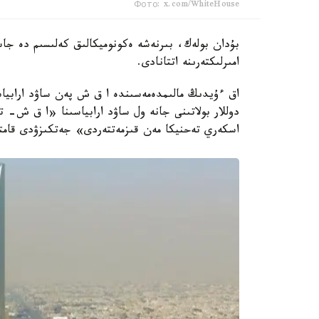
Фото: x.com/WhiteHouse
بۇدان بولەك، بىرنەشە ەكونوميكالىق كەلىسىم دە جاس
امىرلىكتەرىنە اتتانادى.
دوللار بولاتىنى جانە ول ساۋد ارابياسىنا «ا ق ش- 
اسكەري تەحنيكا مەن قىزمەتتەردى» جەتكىزۋدى قامتي