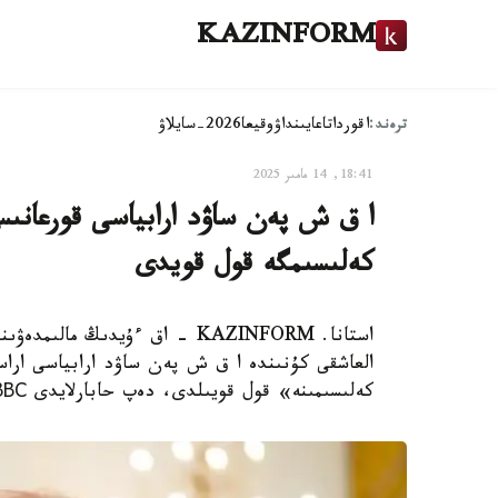
KAZINFORM
ترەند:
اقوردا
تاعايىنداۋ
وقيعا
2026-سايلاۋ
18:41, 14 مامىر 2025
كەلىسىمگە قول قويدى
استانا. KAZINFORM - اق ءۇيدىڭ
العاشقى كۇنىندە ا ق ش پەن ساۋد ارابياسى اراس
كەلىسىمىنە» قول قويىلدى، دەپ حابارلايدى ВВС.