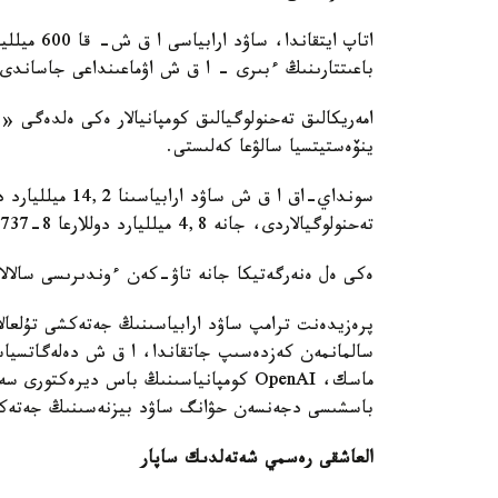
اتاپ ايتقا
باعىتتارىنىڭ ءبىرى – ا ق ش اۋماعىنداعى جاساندى ين
ينۆەستيتسيا سالۋعا كەلىستى.
سونداي-اق ا ق ش 
تەحنولوگيالاردى، جانە 4,8 ميلليارد دوللارعا Boeing 737-8 جولاۋشى ۇشاقتارىن ەكسپورتتايتىن بولادى.
ەكى ەل ەنەرگەتيكا جانە تاۋ-كەن ءوندىرىسى سالالارى
پرەزيدەنت ترامپ ساۋد ارابياسىنىڭ جەتەكشى تۇلعال
سالمانمەن كەزدەسىپ جاتقاندا، ا ق ش دەلەگاتسياس
باسشىسى دجەنسەن حۋانگ ساۋد بيزنەسىنىڭ جەتەكش
العاشقى رەسمي شەتەلدىك ساپار