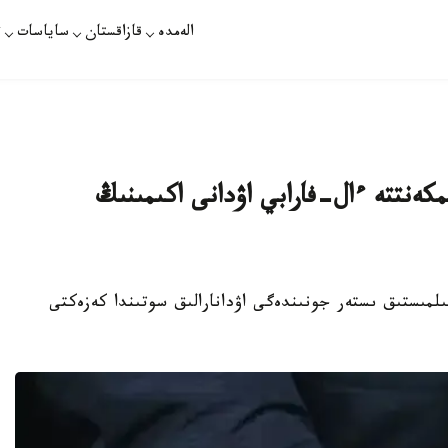
الەمدە
قازاقستان
ساياسات
ت
ىمكەنتتە ءال-فارابي اۋدانى اكىمىنىڭ
قالاسىنىڭ قىلمىستىق ىستەر جونىندەگى اۋدانارالىق سوتىندا كەزەكتى