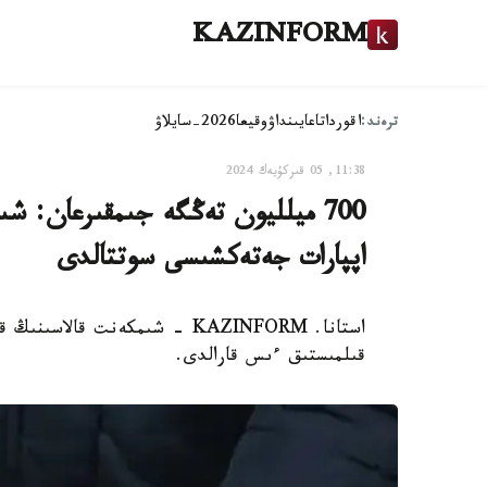
KAZINFORM
ترەند:
اقوردا
تاعايىنداۋ
وقيعا
2026-سايلاۋ
11:38, 05 قىركۇيەك 2024
700 ميلليون تەڭگە جىمقىرعان: ش
اپپارات جەتەكشىسى سوتتالدى
استانا. KAZINFORM - شىمكەنت 
قىلمىستىق ءىس قارالدى.