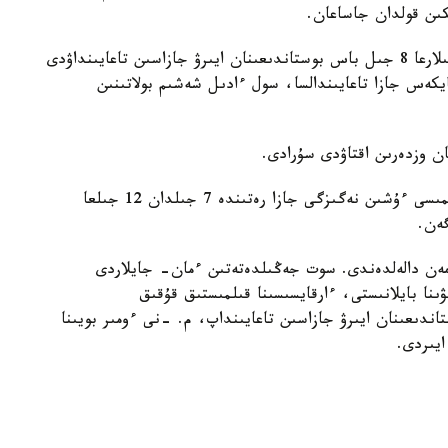
كىن قولدان جاساعان.
وسىنداي فاكتىلەردى العا تارتقان پروكۋرور سوتتالۋشىلارعا 8 جىل باس بوستاندىعىنان ايىرۋ جازاسىن تاعايىنداۋدى
يكەس جازا تاعايىندالسا، سول ءادىل شەشىم بولاتىنىن
تان وزدەرىن اقتاۋدى سۇرادى.
ايتا كەتەيىك، زاڭ بويىنشا سىبايلاس جەمقورلىق قىلمىسى ءۇشىن نەگىزگى جازا رەتىندە 7 جىلدان 12 جىلعا
گەن.
رمەن دالەلدەندى. سوت جەڭىلدەتەتىن ءمان- جايلاردى
ۋىنا بايلانىستى، ءارقايسىسىنا قىلمىستىق قۇقىق
ىعى بويىنشا 8 جىل باس بوستاندىعىنان ايىرۋ جازاسىن تاعايىنداپ، م. -نى ءومىر بويىنا
ايىردى.