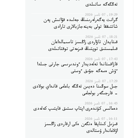
تەڭگەگە ساتىلدى
19:29, 07 تامىز 2026
گرانت يەگەرلەرىنىڭ جەلىدە قۋانىش پەن
شاتتىققا تولى بەينەجازبالارى تارادى
18:21, 07 تامىز 2026
قىتايدان تاۋاردى زاڭسىز تاسىمالداعان
قىلمىستىق توپتىڭ قىزمەتى توقتاتىلدى
17:43, 07 تامىز 2026
قازاقستاندا تەلەديدار ءوندىرىسى جارتى جىلدا
ءۇش ەسەگە جۋىق ءوستى
17:29, 07 تامىز 2026
جىل سوڭىنا دەيىن تەڭگە باعامى قانداي بولادى
- قارجىگەر بولجامى
16:45, 07 تامىز 2026
دەمالىس كۇندەرى اپتاپ ىستىق قايتىپ كەلەدى
16:11, 07 تامىز 2026
قىزىل كىتاپقا ەنگەن ەكى ارقاردى زاڭسىز
اۋلاعاندار ۇستالدى