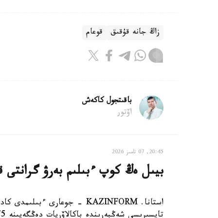
زاڭ جانە قۇقىق
قوعام
باقىتجول كاكەش
اۆتور
20:45, 07 تامىز 2026
بيىل ەڭ كوپ ءبىلىم بەرۋ گرانتى قان
استانا. KAZINFORM - جوعارى ءبى