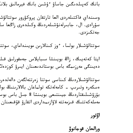
بانك كەپىلدىگىن جاساۋ ءۇشىن بانك فيرمالىق بلان
سۇرادى. ال، جابىرلەنۋشىلەردىڭ وكىلدەرى زاڭعا سا
جەتكىزدى.
سوتتالۋشىلار بولسا، ءوز كىنالارىن مويىنداماي، سوت
دەيىنگى مەرزىمگە باس بوستاندىعىنان ايىرۋ كوزدەل
سوتتالۋشىلاردىڭ كىناسى سوتتا زەرتتەلگەن دالەلدە
ەسكەرە وتىرىپ - كامەلەتكە تولماعان بالالارىنىڭ بول
بۇزۋشىلىقتاردىڭ جيىنت
مەملەكەتتىك قىزمەتتە لاۋازىمداردى اتقارۋ قۇقىعىنان 
اۆتور
ورالحان قوجانوۆ