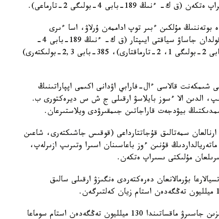
نىڭ 189-بابى 4-بولىگى 2-تارماعى).
 بوتەننىڭ مۇلكىن ءبىر توپ اداممەن ۇرلاۋ، اسا ءىرى
مولشەردە سالىق تولەۋدەن جالتارۋ جانە قۇجاتتاردى قولدان جاساۋ سياقتى ايىپتار (ق ك- ءنىڭ 189-بابى 4-
بولىگى 2-تارماعى)، 28-بابى 3-بولىگى - 245-بابى 2-بولىگى 1، 2-تارماقتارى)، 385-بابى 2,3-بولىكتەرى)
الدارىنا كوز جۇگىرتسەك، م. 2019 -جىلى شىمكەنت قالاسى ءال-فارابي اۋدانى اكىمى اپپاراتىنىڭ
ىرىپ، الدىن الا ءسوز بايلاسۋ ارقىلى ج ش س ديرەكتورى ب.
ىمدىكتىڭ بيۋدجەت قاراجاتىن جىمقىرۋدى ويلاستىرعان.
ۋعا ارنالعان سمەتالىق قۇجاتتارداعى (قوقىس جاشىكتەرى، شاعىن
ماتەريالداردىڭ قۇنىن ءوز باعاسىنان اسىرا وتىرىپ ازىرلەپ،
الارعا بۇرمالانعان دەرەكتەردى ەنگىزۋ ارقىلى سالىق
سونىمەن قاتار، ب. سالىق ورگاندارى الدىنداعى قارىزىن جاسىرۋ ماقساتىندا 130 ميلليون تەڭگەدەن استام سوماعا