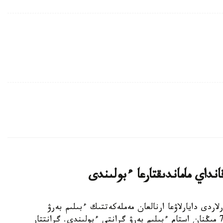
داي ماماندىقتارعا ءبولىندى
لىمدى كادرلاردى دايارلاۋعا ارنالعان مەملەكەتتىك ءبىلىم بەرۋ
تاپسىرىسى شەڭبەرىندە باكالاۆريات دەڭگەيىنە 75 مىڭنان استام ءبىلىم بەرۋ گرانتى ءبولىندى. گرانتتار