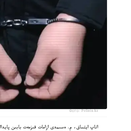
Фото: Polisia.kz
اتاپ ايتساق، م. ەسىمدى ازامات قىزمەت بابىن پايدال