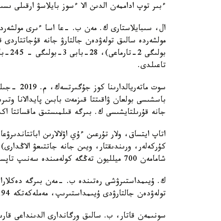
ءبىر توپ اداممەن الدىن الا ءسوز بايلاسۋ ارقىلى ىسىراپ ەتكەن (ق ك- ء
ال، سىبايلاستارى ك. مەن ب. -عا اسا ءىرى مولشەردە
تاعىلدى.
سوت ماتەري
باسشىسى بولعان ۋاقىتتا قىزمەت بابىن پايدالانا وت
جانە قۇرىلتايشىسى ك. بىرگە قىلمىستىق ماقساتتا اك
اتاپ ايتساق، ولار تۇرعىن ءۇي اۋلالارىن اباتتاندىر
كۇركەلەر، ورىندىقتار، ويىن جانە جاتتىعۋ الاڭدارى) 
شامامەن 700 ميلليون تەڭگە كولەمىندە سەنىپ تاپسىرىلعان مۇلىكتى ىسىراپ ەتكەن.
ك. ۇيىمداستىرۋشى رەتىندە ب. -مەن بىرگە دەكلاراتسي
تولەۋدەن جالتارۋدى ۇيىمداستىرىپ، مەملەكەتكە 194 ميلليون تەڭگەدەن استام زيان كەلتىرگەن.