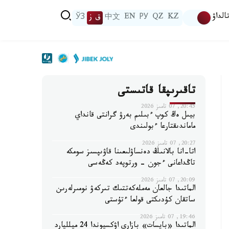
الداۋ
KZ
QZ
РУ
EN
中文
ق ز
ЎЗ
تاقىرىپقا قاتىستى
20:45, 07 تامىز 2026
بيىل ەڭ كوپ ءبىلىم بەرۋ گرانتى قانداي
ماماندىقتارعا ءبولىندى
20:27, 07 تامىز 2026
اتا-انا بالانىڭ دەنساۋلىعىنا قاۋىپسىز سومكە
تاڭداعانى ءجون - ورتوپەد كەڭەسى
20:09, 07 تامىز 2026
الماتىدا جالعان مەملەكەتتىك تىركەۋ نومىرلەرىن
ساتقان كۇدىكتى قولعا ءتۇستى
19:46, 07 تامىز 2026
الماتىدا «بايسات» بازارى اۋكسيوندا 24 ميلليارد