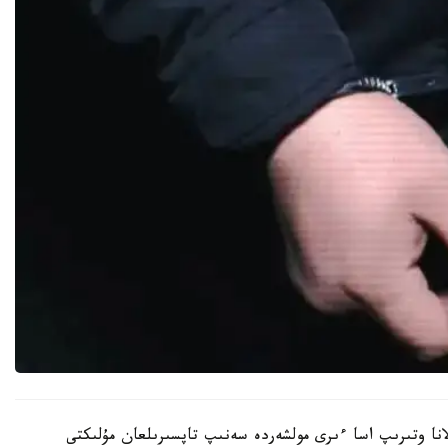
انا وتىرىپ اسا ءىرى مولشەردە سەنىپ تاپسىرىلعان مۇلىكتى