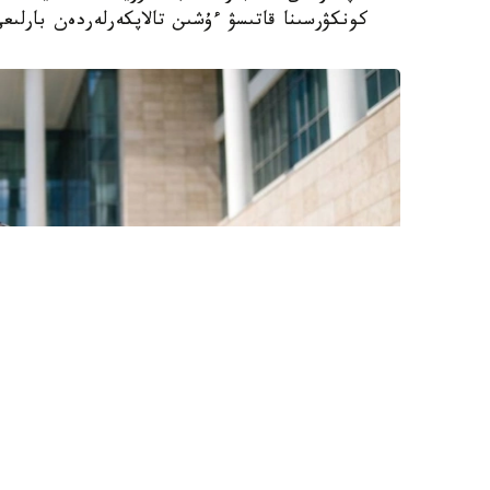
كونكۋرسىنا قاتىسۋ ءۇشىن تالاپكەرلەردەن بارلىعى 127041 ءوتىنىش قابىلدان