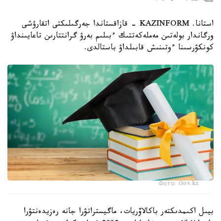
استانا. KAZINFORM - قازاقستاندا جەرگىلىكتى اتقارۋشى
ورگاندار بولەتىن مەملەكەتتىك ءبىلىم بەرۋ گرانتتارىن تاعايىنداۋ
كونكۋرسىنا ءوتىنىش قابىلداۋ باستالدى.
Фото: Gov.kz
بيىل اكىمدىكتەر باكالاۆريات، ماگيستراتۋرا جانە رەزيدەنتۋرا