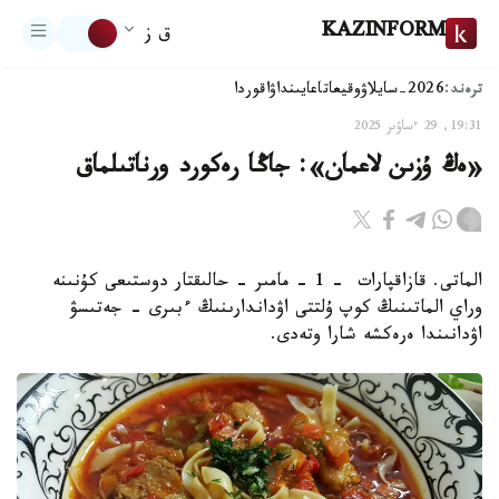
KAZINFORM
ق ز
ترەند:
2026-سايلاۋ
وقيعا
تاعايىنداۋ
اقوردا
19:31, 29 ءساۋىر 2025
«ەڭ ۇزىن لاعمان»: جاڭا رەكورد ورناتىلماق
الماتى. قازاقپارات - 1 - مامىر - حالىقتار دوستىعى كۇنىنە
وراي الماتىنىڭ كوپ ۇلتتى اۋداندارىنىڭ ءبىرى - جەتىسۋ
اۋدانىندا ەرەكشە شارا وتەدى.