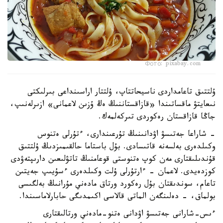
Фото: pixabay.com
ۇلتتىق تاعامداردى ناسيحاتتاپ، ۇلتتار اراسىنداعى بىرلىكتى
نىعايتۋ ماقساتىندا «قازاقستاننىڭ ەڭ ۇزىن لاعمانى» ازىرلەنىپ،
جاڭا قازاقستان رەكوردى تىركەلمەك.
- شاراعا جەتىسۋ اۋدانىنىڭ تۇرعىندارى، ءتۇرلى ەتنوس
وكىلدەرى بەلسەنە قاتىسادى. بۇل باستاما حالقىمىزدىڭ ۇلتتىق
قۇندىلىقتارى مەن كوپ ەتنوستى قوعامنىڭ تاتۋلىعىن دارىپتەۋدى
كوزدەيدى. لاعمان - ءارتۇرلى ۇلت وكىلدەرى ءسۇيىپ جەيتىن
تاعام، سوندىقتان بۇل رەكورد ورتاق مادەني مۇرانىڭ بەلگىسى
بولماق، - دەلىنگەن الماتى قالاسى اكىمدىگى حابارلاماسىندا.
ءىس-شارانى جەتىسۋ اۋدانى ەتنو-مادەني ورتالىقتارى