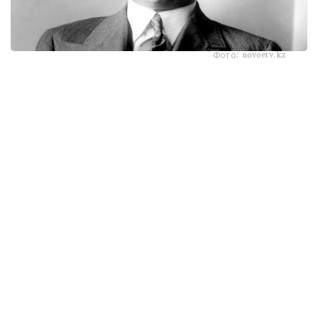
Фото: novoetv.kz
مەنىڭ اتىم ءشول وتىنا، ءشول سۋىنا ۇيرەنبەگەن ات، قاباقتارى
قاتىپ جۇدەپ كەلە جاتىر. شولدە ارقانىڭ شوپتەرىنىڭ ءبىرى دە
جوق. ارقادا مەنىڭ اتىم - كۇرەڭ اتتىڭ جەگەنى - جازدىگۇنى
جاسىل جىبەكتەي، كۇزدى كۇنى سارى جىبەكتەي جۇمساق،
جۇپار ءيىستى، ءتاتتى شوپتەر ەدى. ول شوپتەر: بەتەگە، تارلاۋ،
كوك جۋسان، قارا جۋسان، جوڭىشقا، قياق، بيدايىق، كودە،
شالعىن، ميا، مايسا جانە تولىپ جاتقان ادەمى شوپتەر.
بەتپاقتا بۇل شوپتەر جوق. بەتپاقتىڭ شوپتەرى سەلدىر، قوڭىر،
سۇر، قۋارعان، سوياۋلانعان قاتتى، قوڭىرسۇر وسىمدىك. ول
شوپتەر: سوياۋ جۋسان، قارا قوڭىر جۋسان، يزەن، ەبەلەك.
راس، كوكپەك پەن جۋسان ارقادا دا بار. بەتپاقتا دا بار.
ارقانىڭ سۋى كوبىنەسە تۇشى، ءتاتتى، تۇنىق سۋ جانە ونداي