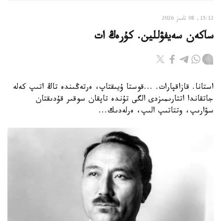
15:12, 08 تامىز 2026
ساكەن سەيفۋللين. كۇرەڭ ات
استانا. قازاقپارات. ...قوستا ۇيىقتاپ، ەرتەڭىندە تاڭ اتىپ كەلە
جاتقاندا اتتارىمىزدى الگى تۇندە تاپقان سوقىر قۇدىقتان
سۋارىپ، وتتاتىپ الىپ، ەرلەدىك...