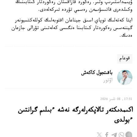
ۇيىمداستىرىپ وتىر. رەكورد قازاقستان رەكوردتار كىتابىنىڭ
وكىلدەرى قاتىسۋىمەن رەسمي تۇردە تىركەلەدى.
ايتا كەتەلىك توپاي اسىق جيناعان اقتوبەلىك كوللەكتسيونەر
گيننەسس رەكوردتار كىتابىنا ەنگىسى كەلەتىنى تۋرالى جازعان
ەدىك.
قوعام
باقىتجول كاكەش
اۆتور
17:51, 08 تامىز 2026
اكىمدىكتەر تالاپكەرلەرگە نەشە ءبىلىم گرانتىن
ءبولدى