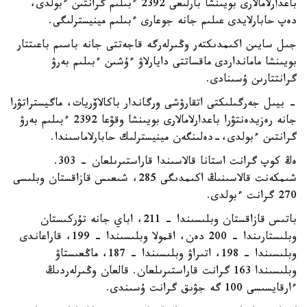
باعدارلامالارى بويىنشا بارلىعى 2392 ءبىلىم گرانتىن ءبولدى،
دەپ حابارلايدى عىلىم جانە جوعارى ءبىلىم مينيسترلىگى.
جىل سايىن اكىمدىكتەر وڭىرلەرگە قاجەتتى جانە باسىم باعىتتار
بويىنشا مامانداردى ماقساتتى دايارلاۋ ءۇشىن ءبىلىم بەرۋ
گرانتتارىن ۇسىنادى.
- بيىل جەرگىلىكتى اتقارۋشى ورگاندار باكالاۆريات، ماگيستراتۋرا
جانە رەزيدەنتۋرا باعدارلامالارى بويىنشا وقۋعا 2392 ءبىلىم بەرۋ
گرانتىن ءبولدى،-دەلىنگەن مينيسترلىك حابارلاماسىندا.
ەڭ كوپ گرانت استانا قالاسىندا قاراستىرىلعان - 303.
شىمكەنت قالاسىنىڭ اكىمدىگى 285، شىعىس قازاقستان وبلىسى
270 گرانت ءبولدى.
باتىس قازاقستان وبلىسىندا – 211، اباي جانە تۇركىستان
وبلىستارىندا – 200 دەن، اقمولا وبلىسىندا – 199، قاراعاندى
وبلىسىندا – 198، اتىراۋ وبلىسىندا – 187، ماڭعىستاۋ
وبلىسىندا 163 گرانت قاراستىرىلعان. قالعان وڭىرلەردىڭ
ءارقايسىسى 100 گە جۋىق گرانت ۇسىندى.