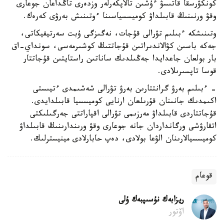
كونكۋرسقا قاتىسۋ ءۇشىن تالاپكەرلەر وزدەرى تاڭداعان جوعارى
وقۋ ورنىنىڭ قابىلداۋ كوميسسياسىنا ءوتىنىش بەرۋى كەرەك.
وتىنىشكە ءبىلىم تۋرالى قۇجات، نەگىزگى ۇبت سەرتيفيكاتى،
جەكە باسىن كۋالاندىراتىن قۇجاتتىڭ كوشىرمەسى، سونداي-اق
بار بولعان جاعدايدا جەڭىلدىك ساناتىن راستايتىن قۇجاتتار
قوسا تاپسىرىلادى.
- ءبىلىم بەرۋ گرانتتارىن بەرۋ تۋرالى شەشىمدى ءتيىستى
اكىمدىك جانىنان قۇرىلعان ارنايى كوميسسيا قابىلدايدى.
قۇجاتتاردى قابىلداۋ مەرزىمى تۋرالى اقپاراتتى جەرگىلىكتى
اتقارۋشى ورگانداردان جانە جوعارى وقۋ ورىندارىنىڭ قابىلداۋ
كوميسسيالارىنان الۋعا بولادى، دەپ حابارلادى مينيسترلىك.
قوعام
ريزابەك نۇسىپبەك ۇلى
اۆتور