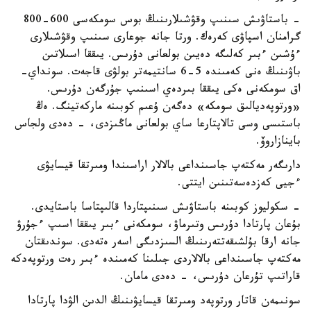
- باستاۋىش سىنىپ وقۋشىلارىنىڭ بوس سومكەسى 600-800
گرامنان اسپاۋى كەرەك. ورتا جانە جوعارى سىنىپ وقۋشىلارى
ءۇشىن ءبىر كەلىگە دەيىن بولعانى دۇرىس. يىققا اسىلاتىن
باۋىنىڭ ەنى كەمىندە 5-6 سانتيمەتر بولۋى قاجەت. سونداي-
اق سومكەنى ەكى يىققا بىردەي اسىنىپ جۇرگەن دۇرىس.
«ورتوپەديالىق سومكە» دەگەن ۇعىم كوبىنە ماركەتينگ. ەڭ
باستىسى وسى تالاپتارعا ساي بولعانى ماڭىزدى، - دەدى ولجاس
باينازاروۆ.
دارىگەر مەكتەپ جاسىنداعى بالالار اراسىندا ومىرتقا قيسايۋى
ءجيى كەزدەسەتىنىن ايتتى.
- سكوليوز كوبىنە باستاۋىش سىنىپتاردا قالىپتاسا باستايدى.
بۇعان پارتادا دۇرىس وتىرماۋ، سومكەنى ءبىر يىققا اسىپ ءجۇرۋ
جانە ارقا بۇلشىقەتتەرىنىڭ السىزدىگى اسەر ەتەدى. سوندىقتان
مەكتەپ جاسىنداعى بالالاردى جىلىنا كەمىندە ءبىر رەت ورتوپەدكە
قاراتىپ تۇرعان دۇرىس، - دەدى مامان.
سونىمەن قاتار ورتوپەد ومىرتقا قيسايۋىنىڭ الدىن الۋدا پارتادا