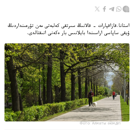
استانا.قازاقپارات - قالانىڭ سىرتقى كەلبەتى مەن تۇرعىنداردىڭ
ۇيقى ساپاسى اراسىندا بايلانىس بار ەكەنى انىقتالدى.
Фото: Алматы әкімдігі