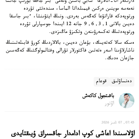
دارىگەر اتا-انالارعا ءسابي باسىن ۇنەمى ءبىر جاققا بۇرىپ جاتسا
نەمەسە موينىن ەركىن قيمىلداتا الماسا، مىندەتتى تۇردە
ورتوپەدكە قاراتۋعا كەڭەس بەردى. ونىڭ ايتۋىنشا، ءبىر جاسقا
دەيىن بالانى 1, 3, 6, 9 جانە 12 ايىندا جوسپارلى تۇردە
ورتوپەدتىڭ تەكسەرۋىنەن وتكىزۋ ماڭىزدى.
ەسكە سالا كەتەيىك، بۇعان دەيىن، بالالاردىڭ كورۋ قابىلەتىنىڭ
ناشارلاۋىنا اسەر ەتەتىن فاكتورلار تۋرالى وفتالمولوگتىڭ كەڭەسىن
جازعان ەدىك.
دەنساۋلىق
قوعام
باقىتجول كاكەش
اۆتور
07:45, 07 تامىز 2026
اۋلاسىندا اعاشى كوپ ادامدار جاقسىراق ۇيىقتايدى