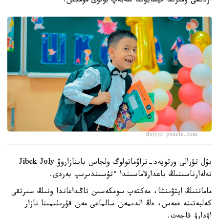
ازدىعى ومىرتقا قيسايۋىنا سەبەپ بولۋى مۇمكىن.
Фото: pexels.com
بۇل تۋرالى ورتوپەد-تراۆماتولوگ ولجاس باينازاروۆ Jibek Joly
تەلەارناسىنىڭ باعدارلاماسىندا ءتۇسىندىرىپ بەردى.
ماماننىڭ ايتۋىنشا، مەكتەپ سومكەسىن تاڭداعاندا ونىڭ سىرتقى
كەلبەتىنە ەمەس، ەڭ الدىمەن سالماعى مەن قۇرىلىمىنا نازار
اۋدارۋ قاجەت.